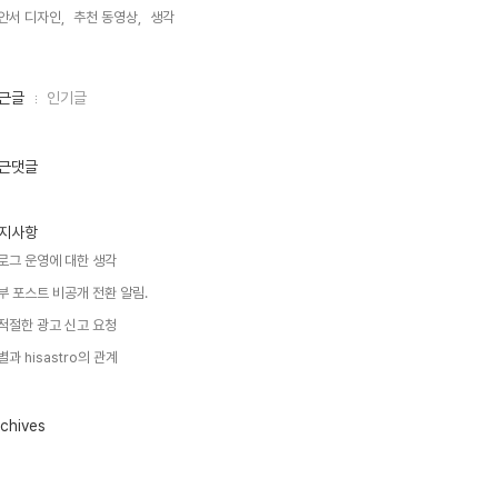
안서 디자인,
추천 동영상,
생각,
근글
인기글
근댓글
지사항
로그 운영에 대한 생각
부 포스트 비공개 전환 알림.
적절한 광고 신고 요청
별과 hisastro의 관계
chives