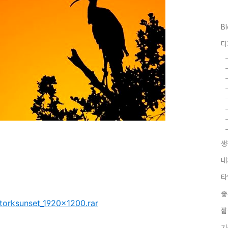
B
디
생
내
타
좋
orksunset_1920x1200.rar
짧
기