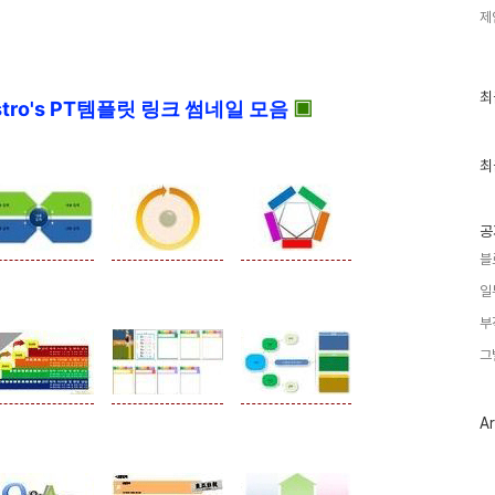
제
최
최
tro's PT템플릿 링크 썸네일 모음
▣
근
글
과
인
최
기
글
공
블
일
부
그
Ar