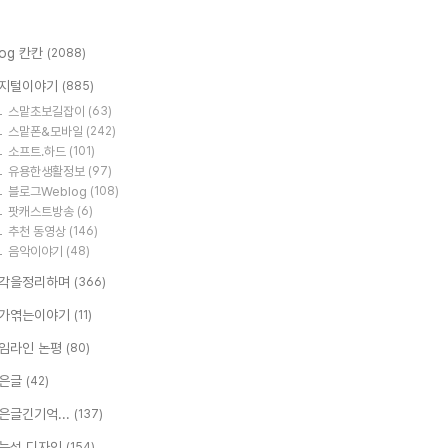
log 칸칸
(2088)
지털이야기
(885)
스맡초보길잡이
(63)
스맡폰&모바일
(242)
소프트.하드
(101)
유용한생활정보
(97)
블로그Weblog
(108)
팟캐스트방송
(6)
추천 동영상
(146)
음악이야기
(48)
각을정리하며
(366)
가엮는이야기
(11)
임라인 논평
(80)
은글
(42)
은글긴기억...
(137)
능성 디자인
(154)