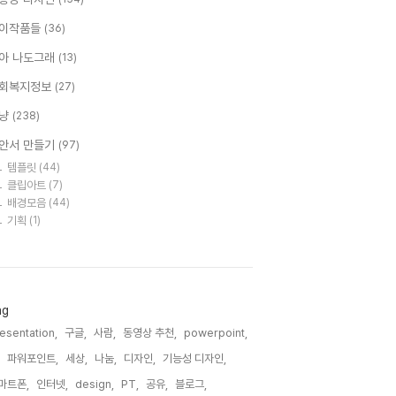
이작품들
(36)
아 나도그래
(13)
회복지정보
(27)
냥
(238)
안서 만들기
(97)
템플릿
(44)
클립아트
(7)
배경모음
(44)
기획
(1)
ag
esentation,
구글,
사람,
동영상 추천,
powerpoint,
파워포인트,
세상,
나눔,
디자인,
기능성 디자인,
마트폰,
인터넷,
design,
PT,
공유,
블로그,