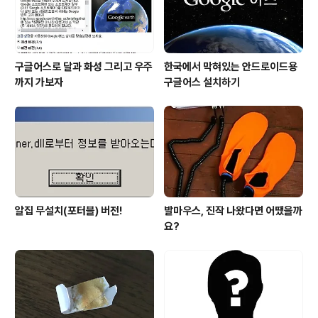
배경에 좋은..
구글어스로 달과 화성 그리고 우주
한국에서 막혀있는 안드로이드용
까지 가보자
구글어스 설치하기
알집 무설치(포터블) 버전!
발마우스, 진작 나왔다면 어땠을까
요?