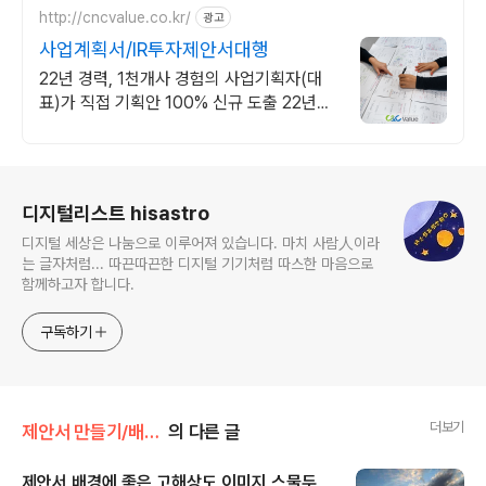
http://cncvalue.co.kr/
광고
사업계획서/IR투자제안서대행
22년 경력, 1천개사 경험의 사업기획자(대
표)가 직접 기획안 100% 신규 도출 22년경
력 기획전문가의 창의력과 손길로 PPT한장
한장 그려내니 기획&디자인 완벽
로그 정보
디지털리스트 hisastro
디지털 세상은 나눔으로 이루어져 있습니다. 마치 사람人이라
는 글자처럼... 따끈따끈한 디지털 기기처럼 따스한 마음으로
함께하고자 합니다.
구독하기
더보기
제안서 만들기/배경모음
의 다른 글
제안서 배경에 좋은 고해상도 이미지 스물두