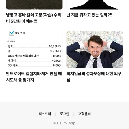
냉장고 홈바 걸쇠 고장(파손) 수리
난 지금 뭐하고 있는 걸까?!!
비 5만원 아끼는 법
안드로이드 앱설치와 제거 안될 때
최저임금과 성과보상에 대한 의구
시도해 볼 몇가지
심
의안내
티스토리
로그인
고객센터
© Daum Corp.