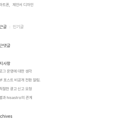
마트폰,
제안서 디자인,
근글
인기글
근댓글
지사항
로그 운영에 대한 생각
부 포스트 비공개 전환 알림.
적절한 광고 신고 요청
별과 hisastro의 관계
chives