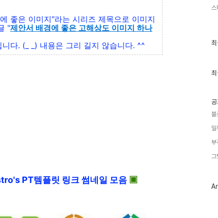
스
경에 좋은 이미지"라는 시리즈 제목으로 이미지
 "
제안서 배경에 좋은 고해상도 이미지 하나
최
최
. (_ _) 내용은 그리 길지 않습니다. ^^
근
글
과
인
최
기
글
공
블
일
부
그
tro's PT템플릿 링크 썸네일 모음
▣
Ar