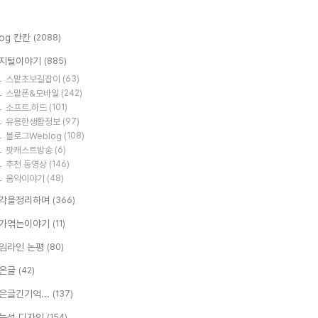
log 칸칸
(2088)
지털이야기
(885)
스맡초보길잡이
(63)
스맡폰&모바일
(242)
소프트.하드
(101)
유용한생활정보
(97)
블로그Weblog
(108)
팟캐스트방송
(6)
추천 동영상
(146)
음악이야기
(48)
각을정리하며
(366)
가엮는이야기
(11)
임라인 논평
(80)
은글
(42)
은글긴기억...
(137)
능성 디자인
(154)