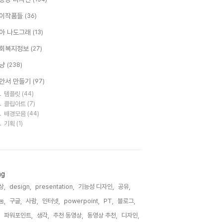
이작품들
(36)
아 나도그래
(13)
회복지정보
(27)
냥
(238)
안서 만들기
(97)
템플릿
(44)
클립아트
(7)
배경모음
(44)
기획
(1)
ag
상,
design,
presentation,
기능성 디자인,
공유,
눔,
구글,
사람,
인터넷,
powerpoint,
PT,
블로그,
파워포인트,
생각,
추천 동영상,
동영상 추천,
디자인,