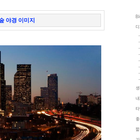
B
숲 야경 이미지
디
생
내
타
좋
짧
기