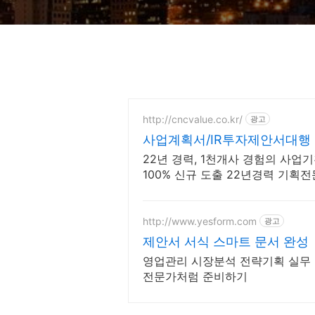
http://cncvalue.co.kr/
광고
사업계획서/IR투자제안서대행
22년 경력, 1천개사 경험의 사업
100% 신규 도출 22년경력 기획
PPT한장한장 그려내니 기획&디자
http://www.yesform.com
광고
제안서 서식 스마트 문서 완성
영업관리 시장분석 전략기획 실무 
전문가처럼 준비하기