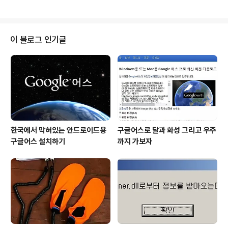
인 인턴직으로 관계하며 일어나는 에피소드를 담은 영화의
ntariowarehouse.com 저는 분명 "현시대"라고 했습니
내용을 이야기 하고자..
다. 그리고 그 현시대라고 한정할 기한은 정확히 언제다 말
하긴 어려워도 구체적으로 약 10년 전후... 그것도 길게봐
서 그렇게 될 것이라고 생각합니다. 제가 그렇게 생각하는
이 블로그 인기글
것이지만, 그보다 시대를 조망하는 석학들과 흐름에 앞선
이들의 시각이 그렇기도 합니다. 이미지 출처: www.etsi.
org 이유는 아시다시피 인공지능에 의한 무인자동차의 출
현과 보편화를 예상하기 때문입니다. 인공지능.. 최근들어
자주 주제..
한국에서 막혀있는 안드로이드용
구글어스로 달과 화성 그리고 우주
구글어스 설치하기
까지 가보자