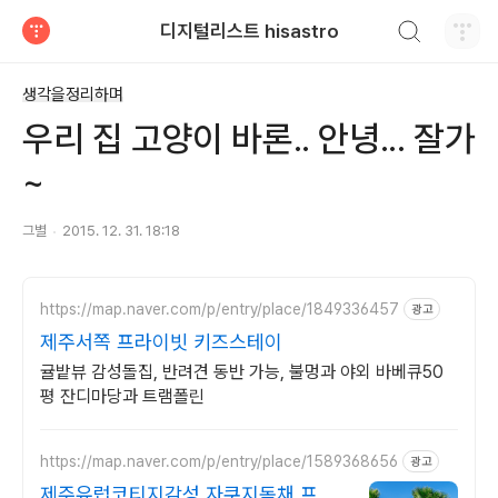
검색하기
디지털리스트 hisastro
티스토리
생각을정리하며
우리 집 고양이 바론.. 안녕... 잘가
~
그별
2015. 12. 31. 18:18
https://map.naver.com/p/entry/place/1849336457
광고
제주서쪽 프라이빗 키즈스테이
귤밭뷰 감성돌집, 반려견 동반 가능, 불멍과 야외 바베큐50
평 잔디마당과 트램폴린
https://map.naver.com/p/entry/place/1589368656
광고
제주유럽코티지감성 자쿠지독채 프라