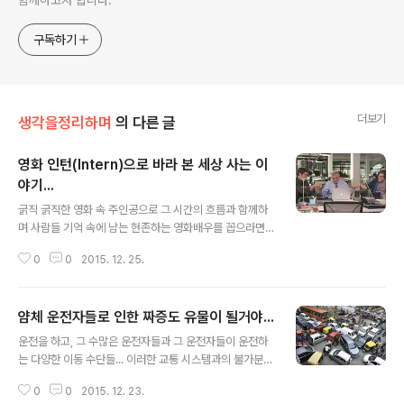
구독하기
더보기
생각을정리하며
의 다른 글
영화 인턴(Intern)으로 바라 본 세상 사는 이
야기...
글 내용
굵직 굵직한 영화 속 주인공으로 그 시간의 흐름과 함께하
며 사람들 기억 속에 남는 현존하는 영화배우를 꼽으라면
누가 있을까요?!! 제겐 로버트 드 니로가 그렇습니다. 그가
0
0
2015. 12. 25.
최근 연기해 화제를 모았던 영화 인턴(Intern).. 멋있다는
생각이 절로 들었죠. 나도 저렇게 나이를 들어가고 싶다는
생각...현시대를 대표하는 배우 앤 해서웨이와 호흡을 맞춰
얌체 운전자들로 인한 짜증도 유물이 될거야...
많은 분들이 재밌게 봤다고 들었지만 솔직히 저는 그정도
글 내용
까지는 아니었습니다. 다만... 제 성격 탓인지 현시대를 조
운전을 하고, 그 수많은 운전자들과 그 운전자들이 운전하
명하는 측면으로 보여지더군요. 그것도 우리 현실과는 다
는 다양한 이동 수단들... 이러한 교통 시스템과의 불가분의
르다는 것과 우리 현실이 포함된 어떤 흐름에 대한... 사회
관계는 현대인으로 살아간다는 것을 방증하고 대표하는 현
생활을 은퇴한 노년 남성이 젊은 여성 CEO를 보좌하는 노
0
0
2015. 12. 23.
시대적 산물이라 할 수 있습니다. 이미지 출처: easterno