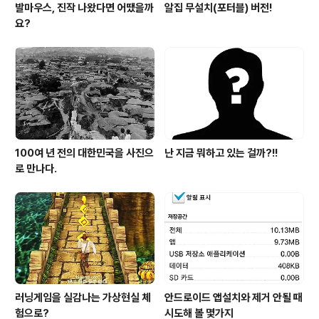
발마우스, 진작 나왔다면 어땠을까
알집 무설치(포터블) 버전!
요?
100여 년 전의 대한민국을 사진으
난 지금 뭐하고 있는 걸까?!!
로 만나다.
러닝게임을 실감나는 가상현실 체
안드로이드 앱설치와 제거 안될 때
험으로?
시도해 볼 몇가지