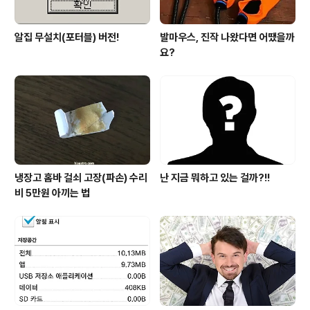
알집 무설치(포터블) 버전!
발마우스, 진작 나왔다면 어땠을까
요?
냉장고 홈바 걸쇠 고장(파손) 수리
난 지금 뭐하고 있는 걸까?!!
비 5만원 아끼는 법