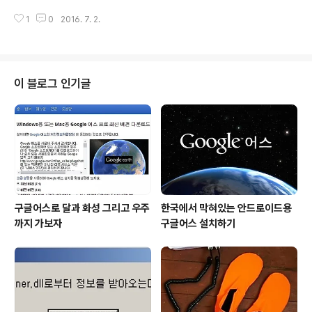
용에 3년 약정을 하는 조건으로 그것도 월 이용료 천원을
기지만 그렇다고 해서 틀린 말이라고 할 수도 없습니다. 인
할인해 주려고 하는데, 그렇게 하겠느냐를 묻기 위함이었
1
0
2016. 7. 2.
공지능이 발현될 특이점이 목 전에 다다른 것 만큼은 분명
습니다. 인터넷 속도를 높여주고, 이..
해 보이니까요. 물론 흐름을 읽지 못하고 그저 그럴듯 하니
보고 싶고, 자시만의 생각대로 모바일 시대가 가고, 새로운
시대가 도래한다는 식으로 곡해하는 건 곤란한 얘기지만
요. 이러한 바람 몰이 중심에는 MS가 있습니다. 모바일 붐
이 블로그 인기글
이 일었던 지난 10년 가까운 세월을 떠올리며 이를 갈았을
MS의 입장이라면 아주 새로운 국면을 맞이하고 싶기도 했
을 겁니다. 아니 분명히 그럴 겁니다. 이미지 출처: news.s
oftpedia.com 사실 관망하는 이의 입장에서는 그 기간동
안 이렇다 할 이..
구글어스로 달과 화성 그리고 우주
한국에서 막혀있는 안드로이드용
까지 가보자
구글어스 설치하기