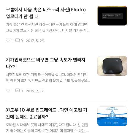
를 거쳐 유추했던 방법들을 동원한 끝에 모두 해결했지만,
크롬에서 다음 혹은 티스토리 사진(Photo)
오랜만에 이런 문제를 해결하려니 머리에서 쥐가 났습니
다. 일단 이런 문제를 해결하고 나면 포스팅할 필요를 느낍
업로더가 안 될 때
글 내용
니다. 괜히 블로거가 아닌 게죠? ㅎ 물론, 포스팅의 궁극적
가장 좋은 건 이런저런 자질구레한 문제들이 아예 없다면
목적은 추후라도 이런 비스무리한 상황에 직면할 때를 대
그것이야 말로 가장 좋은 것이겠지만... 디지털 기기를 사용
비하여 기억하고자 함과 혹여라도 저와 같은 문제에 봉착
하다 보면 자질구레하게 발생하는 문제들로 인해 답답한
한 분들께 조금이라도 도움이 되었으면 한다는 데 있습니
1
0
2017. 5. 29.
경우가 발생하기 마련입니다. 경험상 PC를 사용할 때 보다
다. 뭐~ 말이 거창할 뿐, 사실 해결했던 방법이 대단..
더 그렇기도 한데, 개인적으로는 이런 상황을 즐긴다고 할
순 없지만 그렇다고 꺼려하진 않는 편입니다. 문제를 해결
기가인터넷으로 바꾸면 그냥 속도가 빨라지
하는 그 과정의 경험이 유사 상황에 대처할 수 있는 기회가
될 수 있다고 보기 때문입니다. 뭐~ 이 역시도 경험에 의해
나??
글 내용
지니게 된 판단이겠죠. 특히 검색을 해서도 그 답을 찾기 어
시행착오에 대한 기억 때문이었을 겁니다. 어쩌면 관계적
려울 때 그 답을 내가 찾아서 누군가에게라도 제시해 줄 수
인 측면이 없지 않으므로 신뢰의 문제일 수도 있을테구요.
있다는 건 기분 좋은 일이 아닐 수 없거든요. 지금 이렇게
또 한편으론 좀 안다고 하는 오만과 착각도 한 몫 했음을 인
포스팅하는 이유도 거기에 있다고 할 수 있습니다. 그러고
1
0
2016. 7. 17.
정합니다. 이렇게 장황하니 서두부터 이상한 말을 하게 된
보니 이런 포스트 ..
건 사실 반성하는 마음 때문입니다.자기합리화 보다 자기
검열에 익숙하다 보이~ ㅠ.ㅠ 문제의 발단은 며칠 전 모 통
윈도우 10 무료 업그레이드.. 과연 예고된 기
신사로부터 받은 연락에서 시작되었습니다. (ㅋ 이렇게 말
하니까 엄청난 사건이라도 발생한 것처럼 느껴지는데... 그
간에 실제로 종료할까?!
글 내용
정도는 아니구요. ㅎ) 통신사가 저에게 연락을 해 온 건 장
모바일 시대에서 봇의 시대로 이동한다고 합니다. 말 만들
기고객 어쩌구 저쩌구 하면서 인터넷 서비스를 현재의 비
기 좋아하는 이들의 그럴 듯한 이야기에 불과할 수 있는 얘