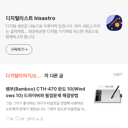
로그 정보
디지털리스트 hisastro
디지털 세상은 나눔으로 이루어져 있습니다. 마치 사람人이라
는 글자처럼... 따끈따끈한 디지털 기기처럼 따스한 마음으로
함께하고자 합니다.
구독하기
더보기
디지털이야기/소프트.하드
의 다른 글
뱀부(Bamboo) CTH-470 윈도 10(Wind
ows 10) 드라이버와 필압문제 해결방법
글 내용
그림 그리기 좋아하는 아이가 타블렛을 연결해 사용하던
노트북에 문제가 생겼습니다. 그래서 임시로 타블렛을 다
른 노트북에 연결하고 드라이버를 설치해주려고 하는데,
8
10
2017. 6. 3.
몇 번을 시도해도 타블렛 자체는 인식되지만 펜의 필압 감
지가 정상적으로 작동하지 않는 겁니다. 다행히 시행착오