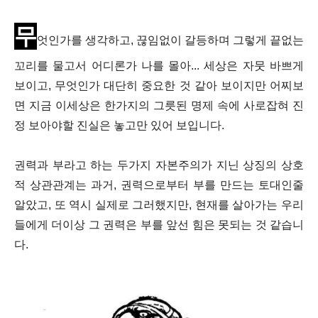
무
엇인가를 생각하고, 끊임없이 갈등하며 그렇게
끝없는
꼬리를 물고서 어디론가 나를 몰아...
세상은 자뭇 바쁘게
보이고,
무엇인가 대단히 중요한 것 같아 보이지만
어찌보
면 지금 이세상은 한가지의 그릇된 명제 속에 사로잡혀
진
정 보아야할 진실은
놓고만 있어 보입니다.
권력과 부라고 하는
두가지 자본주의가 지닌 상징의 상호
적 상관관계는
과거, 권력으로부터 부를 만드는 토대인줄
알았고,
또 역시 실제로 그러했지만,
현재를 살아가는 우리
들에게 더이상 그 권력은
부를 앞선 힘은 못되는 것 같습니
다.