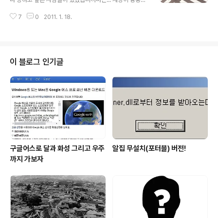
앞으로의 세상은 지금 보다 더 좋은 생각과 실천으로 모두
다는 건 어떤 사건이나 사고에 있어, 자신에게 유리한 경우
가 행복한 세상이 될 수 있는 가능성이 커지리라 생각합니
7
0
2011. 1. 18.
라면 입장을 바꿔 생각하는 여유나 상대에 대한 배려 없이,
다. 진심으로- ▲ 크리스토퍼 콜럼버스(Christopher Co
조금이라도 더 큰 이득을 취하고자 하는 간사함이 득세하
lumbus, 1..
게 됨을 의미하기도 합니다. 흔한 말로 교통사고에서 -가벼
운 접촉사고라도- 상대를 잘못 만나기라도 하면, 대부분의
사람들은 재수없더라도 과한 치료비와 합의금을 물어야 되
이 블로그 인기글
는 걸 당연하게 생각합니다. -또는 그러한 반복된 세태에
의해 길들여진 사람들의 인식이 그런 상황을 항상 대비하
고 있어야 한다는 생각도 포함하여...- 그래서 이러한 것을
방지하고자 보험을 가입하지만 어찌 보면 이것이 악순환의
연결고리가 아닌가 싶기도 합니다..
구글어스로 달과 화성 그리고 우주
알집 무설치(포터블) 버전!
까지 가보자