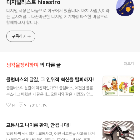
디지털리스트 hisastro
디지털 세상은 나눔으로 이루어져 있습니다. 마치 사람人이라
는 글자처럼... 따끈따끈한 디지털 기기처럼 따스한 마음으로
함께하고자 합니다.
구독하기
더보기
생각을정리하며
의 다른 글
콜럼버스의 달걀, 그 인위적 혁신을 탈피하자!
글 내용
콜럼버스의 달걀이 혁신적인가요? 콜럼버스, 예전엔 콜롬
부스라고 배웠던 거 같은데... 오륀지와 같은 거겠죠? 암튼
크리스토퍼 콜럼버스(Christopher Columbus), 그는
14
9
2011. 1. 19.
아직 많은 사람들에게 미지의 세계를 찾기 위한 모험 정신
의 표상으로 남아 있습니다. 그런데, 과연 콜럼버스 그를 진
정한 모험가로 바라보아야 하는지에 대해서 저는 단호하게
교통사고 나이롱 환자, 안됩니다!!
아니라고 생각합니다. -이러한 생각을 갖게 된 건 올바른
글 내용
지식을 전파하고자 했던 분들의 깨인 시각과 그 파급에 따
입장 바꿔 생각하기!! 교통사고, 어떤 사고인들 사고를 내거
른 많은 사람들의 생각에 공감하기 때문일 겁니다. 그만큼
나 당하고 싶은 사람들이 있겠습니까마는... 세상이 흉흉하