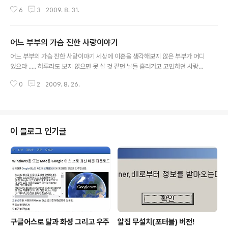
아직도 과거의구태가 그대로 이어지는 것으로 곡해하는 위
6
3
2009. 8. 31.
인들... 오전에 문득 웹2.0에 대해 잠시 생각하다가 서글프
다는 생각을 했습니다. IT강국이라는 한국에서... 웹2.0의
현실은 어떠한지... 몇몇... 아직 선전하고 있는 서비스들이
어느 부부의 가슴 진한 사랑이야기
있고, 그 만큼의 사용자들이 존재하는 것도 사실이긴 하지
글 내용
만, 우선 저부터 메일과 블로그를 구글의 서비스로 옮겨 왔
어느 부부의 가슴 진한 사랑이야기 세상에 이혼을 생각해보지 않은 부부가 어디
다는 것 만으로도... 이런 것을 인터넷 망명이라고 한다죠?
있으랴 ..... 하루라도 보지 않으면 못 살 것 같던 날들 흘러가고 고민하던 사랑의
그런데, 사실 국가가 국민을 사정하고 감시하려 한다는 것
고백과 열정 모두 식어가고 일상의 반복되는 습관에 의해 사랑을 말하면서 살아
이 결론적으로 감시하려는 자에게 도움이 될 것인가... 라는
0
2
2009. 8. 26.
갑니다 근사해 보이는 다른 부부들 보면서 때로는 후회하고 때로는 옛사랑을 생
것을 생각할 때 참으로 어리석은 일이 아닐 수 없다는 생각
각하면서 관습에 충실한 여자가 현모양처고 돈 많이 벌어오는 남자가 능력 있는
을 하게..
남자라고 누가 정해놓았는지 서로 그 틀에 맞춰지지 않는 상대방을 못 마땅해
하고 자신을 괴로워하면서 살아갑니다 다른 사람을 만나 사랑하려면 처음부터
다시 시작하기 귀찮고 번거롭고 어느새 마음도 몸도 늙어 생각처럼 간단하지 않
이 블로그 인기글
습니다 헤어지자 작정하고 아이들에게 누구하고 살 거냐고 물어보면 열 번 모두
엄마 아빠랑 같이 살겠..
구글어스로 달과 화성 그리고 우주
알집 무설치(포터블) 버전!