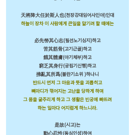
天將降大任於斯人也(천장강대임어사인야)인대
하늘이 장차 이 사람에게 큰일을 맡기려 할 때에는
必先勞其心志(필선노기심지)하고
苦其筋骨(고기근골)하고
餓其體膚(아기체부)하고
窮乏其身行(궁핍기신행)하고
拂亂其所爲(불란기소위 )하나니
반드시 먼저 그 마음과 뜻을 괴롭히고
뼈마디가 꺾어지는 고난을 당하게 하며
그 몸을 굶주리게 하고 그 생활은 빈궁에 빠뜨려
하는 일마다 어지럽게 하느니라.
是故(시고)는
動心忍性(동심인성)하여