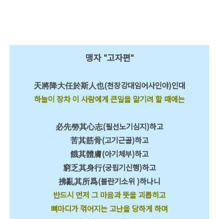
맹자 "고자편"
天將降大任於斯人也(천장강대임어사인야)인대
하늘이 장차 이 사람에게 큰일을 맡기려 할 때에는
必先勞其心志(필선노기심지)하고
苦其筋骨(고기근골)하고
餓其體膚(아기체부)하고
窮乏其身行(궁핍기신행)하고
拂亂其所爲(불란기소위 )하나니
반드시 먼저 그 마음과 뜻을 괴롭히고
뼈마디가 꺾어지는 고난을 당하게 하며