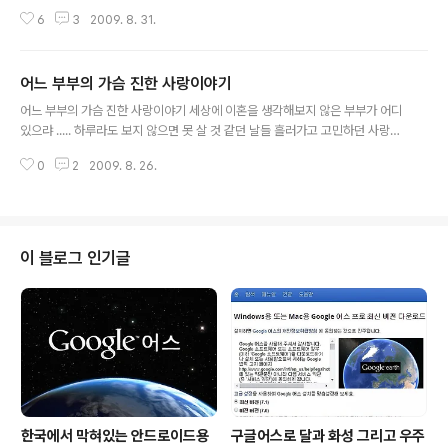
아직도 과거의구태가 그대로 이어지는 것으로 곡해하는 위
6
3
2009. 8. 31.
인들... 오전에 문득 웹2.0에 대해 잠시 생각하다가 서글프
다는 생각을 했습니다. IT강국이라는 한국에서... 웹2.0의
현실은 어떠한지... 몇몇... 아직 선전하고 있는 서비스들이
어느 부부의 가슴 진한 사랑이야기
있고, 그 만큼의 사용자들이 존재하는 것도 사실이긴 하지
글 내용
만, 우선 저부터 메일과 블로그를 구글의 서비스로 옮겨 왔
어느 부부의 가슴 진한 사랑이야기 세상에 이혼을 생각해보지 않은 부부가 어디
다는 것 만으로도... 이런 것을 인터넷 망명이라고 한다죠?
있으랴 ..... 하루라도 보지 않으면 못 살 것 같던 날들 흘러가고 고민하던 사랑의
그런데, 사실 국가가 국민을 사정하고 감시하려 한다는 것
고백과 열정 모두 식어가고 일상의 반복되는 습관에 의해 사랑을 말하면서 살아
이 결론적으로 감시하려는 자에게 도움이 될 것인가... 라는
0
2
2009. 8. 26.
갑니다 근사해 보이는 다른 부부들 보면서 때로는 후회하고 때로는 옛사랑을 생
것을 생각할 때 참으로 어리석은 일이 아닐 수 없다는 생각
각하면서 관습에 충실한 여자가 현모양처고 돈 많이 벌어오는 남자가 능력 있는
을 하게..
남자라고 누가 정해놓았는지 서로 그 틀에 맞춰지지 않는 상대방을 못 마땅해
하고 자신을 괴로워하면서 살아갑니다 다른 사람을 만나 사랑하려면 처음부터
다시 시작하기 귀찮고 번거롭고 어느새 마음도 몸도 늙어 생각처럼 간단하지 않
이 블로그 인기글
습니다 헤어지자 작정하고 아이들에게 누구하고 살 거냐고 물어보면 열 번 모두
엄마 아빠랑 같이 살겠..
한국에서 막혀있는 안드로이드용
구글어스로 달과 화성 그리고 우주