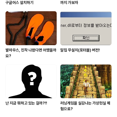
구글어스 설치하기
까지 가보자
발마우스, 진작 나왔다면 어땠을까
알집 무설치(포터블) 버전!
요?
난 지금 뭐하고 있는 걸까?!!
러닝게임을 실감나는 가상현실 체
험으로?