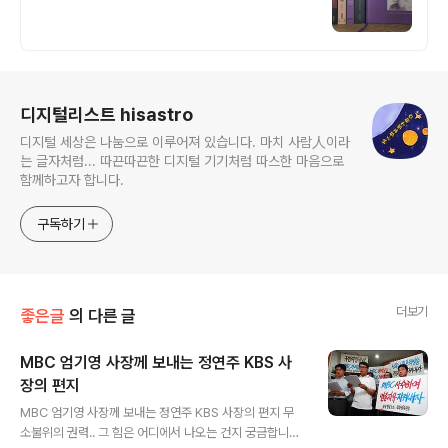
로그 정보
디지털리스트 hisastro
디지털 세상은 나눔으로 이루어져 있습니다. 마치 사람人이라
는 글자처럼... 따끈따끈한 디지털 기기처럼 따스한 마음으로
함께하고자 합니다.
구독하기
더보기
좋은글
의 다른 글
MBC 엄기영 사장께 보내는 정연주 KBS 사
장의 편지
글 내용
MBC 엄기영 사장께 보내는 정연주 KBS 사장의 편지 무
소불위의 권력.. 그 힘은 어디에서 나오는 건지 궁금합니다.