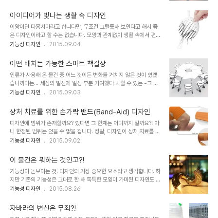
는 듯한데... 나무와 종이만으로 이렇게 보기에도 그럴듯 하면서 생활
고 생각합니다. 부연적인 설명이 하나 둘 붙는 것 만으로도 그건 좋은
에까지 요긴한 용도로 활용될 아이디어가 숨어 있다니... 이게 대체 뭐
디자인으로써의 느낌을 반..
아이디어가 빛나는 생활 속 디자인
냐구요? 아래 이미지를 보시면 바로 감잡으실 수 있을 겁니다. 출처:
이왕이면 다홍치마라고 합니다만, 무조건 그럴듯해 보인다고 해서 좋
yankodesign.com / Designer: Marijana Dzambo 제가 말
은 디자인이라고 할 수는 없습니다. 모양과 관계없이 생활 속에서 편리
씀드렸듯이 바로 감이 오죠?! ^^ 솔직히 좀 두고 생각할 땐 대단한 것
함과 어떤 어렵거나 혐오스러운 것을 간단히 해결해 주는 것이라면 그
기능성 디자인
2015.09.04
이라 보긴 어려운 것이기도 합니다. 이러한 용도를 꼭 이런식으로 만들
만한 가치는 충분합니다. 지금 소개해 드리는 기능성 디자인 소재가 그
이유도 없지 싶기도 하고... 옛날 우리네 상보(밥상 덮개)를 ..
에 해당할 듯 합니다. 저만의 생각일지 모르겠지만... 이미지 출처:
어떤 배치든 가능한 스마트 책걸상
juliobortolon.blogspot.com 살아가면서 사람 몸에서 배출되는
인류가 사용해 온 물건 중 어느 것이든 변화를 거치지 않은 것이 있겠
것 중에 이것 저것 뒤섞여 한 곳에 모이는 것을 보고 있자면 그것이 내
습니까마는... 세상의 발전에 일정 부분 기여했다고 할 수 있는 -그 반
것이라도 지저분하다고 느껴지기도 합니다. 비위가 약한 경우 역겹게
대적 측면이 부각되기도 합니다만- 학교 교육 환경의 기본적 요소라
기능성 디자인
2015.09.03
느끼기도 하구요. 세면을 하거나 몸을 씻다보면 바닥면 배수구 트랩에
할 수 있는 책걸상(책상과 의자) 만큼인 것도 드물지 않을까 합니다.
모이는 머리카락을 포함한 각종 몸의 찌거기들이 그렇죠. 아마도 씻는
학교 교실 뿐만아니라 대학교 강의실과 세미나를 비롯한 원탁회의, 타
것이 몸에 익은 현대인..
상처 치료를 위한 손가락 밴드(Band-Aid) 디자인
운홀미팅, 퍼실리테이터 등 최근 여러 형태의 회의를 환경을 생각해 보
디자인에 범위가 존재할까요? 있다면 그 한계는 어디까지 일까요?! 아
면 그에 알맞은 책상 및 의자의 배치는 수많은 경우의 수를 갖는 조건
니 한정된 범위는 있을 수 없을 겁니다. 정말, 디자인이 상처 치료를 위
이 된다는 것을 알 수 있습니다. 문제는 그것이 생각만큼 간단하지 않
한 밴드에 있어서도 연결될 수 있다는 사실에서 언제나 그렇듯이 또 한
기능성 디자인
2015.09.02
다는 겁니다. 사실 책상과 의자 자체가 생각을 넓게 하지 못하면 머리
번의 새로움을 느끼게 합니다. 그리고 디자인이란 또 다른 의미의 창조
에 떠올려 지는 형태는 좀 정형화 되는 편이기도 하죠. 어쨌든 회의나
라고 할 수 있지 않을까 싶습니다. 이미지 출처:
교육, 세미나 등의 행사를 주..
이 물건은 뭐하는 것인고?!
candiceandezra.blogspot.com 괜찮은 디자인을 볼 때마다 매
기능성이 돋보이는 것. 디자인의 가장 중요한 요소라고 생각합니다. 하
번 습관처럼 되뇌는 말로"왜 이런 걸 생각하지 못했을까"를 외치듯 합
지만 기존의 기능성은 그대로 한 채 독특한 모양이 가미된 디자인도 눈
니다만... 옛말로 반창고라고 하는 밴디지(Bandage 또는 Band-
길이 가곤 합니다. 아마도 지금 소개해 드리는 이 디자인은 그런 류가
기능성 디자인
2015.08.26
Aid)의 다양한 형태로의 변화를 보며 그게 그럴 수밖에 없는 것이 세
되지 않을까... 그냥 봐선 도대체 이게 뭐하는 거야?! 싶지만 조금 살펴
상 이치일지 모르겠다는 생각도 하게 됩니다. 디자인도 그런 거죠. 인
보면 스피커라는 것을 알 수 있죠. 바로 프랑스의 고급 스마트폰 악세
류가 진화했듯이... 이미지 출..
자바라의 변신은 무죄?!
서리 제조사로 알려진 자르 테크놀러지스(Jarre Technologies)가