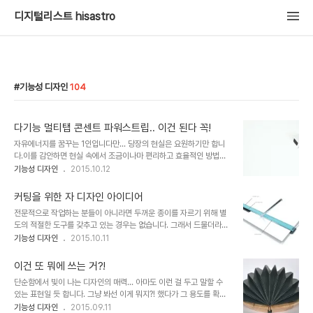
디지털리스트 hisastro
기능성 디자인
104
다기능 멀티탭 콘센트 파워스트립.. 이건 된다 꼭!
자유에너지를 꿈꾸는 1인입니다만... 당장의 현실은 요원하기만 합니
다.이를 감안하면 현실 속에서 조금이나마 편리하고 효율적인 방법을
찾는 것이 생활인으로써의 최선일 수 있습니다. 상상을 선도하고 과학
기능성 디자인
2015.10.12
기술의 비전을 제시하는 상생적 순환의 근원 디자인!! 그런 까닭으로
디자인을 좋아하는 저로써는 늘상 먹이를 찾아 어슬렁거리는 야수 처
커팅을 위한 자 디자인 아이디어
럼은 아니더라도 눈길을 끄는 순간을 즐기곤 합니다. 아마도 앞서 언급
전문적으로 작업하는 분들이 아니라면 두꺼운 종이를 자르기 위해 별
한 자유에너지는 요원하지만 당장의 현실 속에서 디지털을 자주 그리
도의 적절한 도구를 갖추고 있는 경우는 없습니다. 그래서 드물더라도
고 많이 사용하는 상황에서 전기는 디자인의 중심에 가까울 수 밖에 없
가끔 그러한 작업을 해야하는 경우 난감함을 상황을 겪기도 합니다. 자
기능성 디자인
2015.10.11
고 그만큼 다양한 소재로 다가옵니다. 6년 전 쯤 벨킨에서 디자인했던
를 손으로 힘줘 누르고 깔끔하게 자르겠다는 진념(?)은 출중하지만...
멀티탭 콘센트를 포스팅했던 기억이 있는데...시간의 변화만큼 이보다
현실은 두꺼운 종이가 여러번 칼질을 해보지만 제대로 잘라 질리 없습
더 현실적이고 용도의 편리성에 아이디어가 가..
이건 또 뭐에 쓰는 거?!
니다. 심한 경우 손을 다치기까지 합니다. 이럴 때마다 생각하곤 했습
단순함에서 빛이 나는 디자인의 매력... 아마도 이런 걸 두고 말할 수
니다. 뭐 좋은 방법이 없을까?! 디자인의 유용성은 이런데서 나오는 거
있는 표현일 듯 합니다. 그냥 봐선 이게 뭐지?! 했다가 그 용도를 확인
다 이거죠. 물론... 그 생각을 먼저하고 만들어야 진짜긴 합니다만.. ㅠ.
하고 나면 참 좋은 생각이라는 생각이 드는 그런... 마치 예술작품을 보
기능성 디자인
2015.09.11
ㅠ 많은 말 필요없이 보여주면 바로 감이 오는 것도 디자인의 특징이라