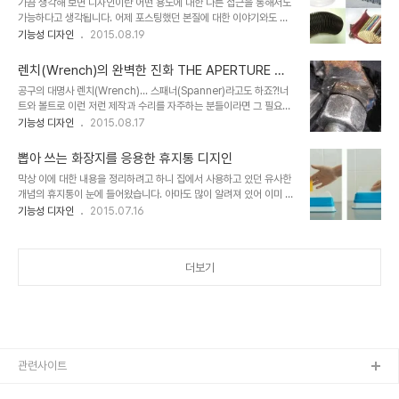
가끔 생각해 보면 디자인이란 어떤 용도에 대한 다른 접근을 통해서도
만든 에어로트위스트 블루투스 스피커(AeroTwist Bluetooth
가능하다고 생각됩니다. 어제 포스팅했던 본질에 대한 이야기와도 연
speaker)입니다. 사실 출시된지는 조금 되었는데, 그다지 사람들의
결되는 것이죠. 누군가 특정한 목적을 가지고 무언가 만들었다 하더라
기능성 디자인
2015.08.19
관심을 갖지 못한 건 아마도 눈에 띄는 것이긴 해도 그 외에 소유하고
도 그 만들어진 것이 다른 용도로 활용될 수 있는 건 사용자의 몫이기
싶다는 충동(?)이랄까요? 그런 힘이 조금 부족했던 것 같습니다. 그래
도 하기 때문입니다. 말하자면 그때 본질은 변한 것이라 할 수 있을 겁
서 그..
렌치(Wrench)의 완벽한 진화 THE APERTURE W
니다. 본질의 왜곡과 변형, 우리가 답이라고 생각하는 건... 자바라라고
RENCH
공구의 대명사 렌치(Wrench)... 스패너(Spanner)라고도 하죠?!너
알려진 이러한 형태의 디자인은 용도는 달라도 용도에 이용되는 목적
트와 볼트로 이런 저런 제작과 수리를 자주하는 분들이라면 그 필요성
은 동일하지 않을까 싶은데... -또 그러고 보니 자바라 디자인은 누가
과 효용성을 잘 아실 겁니다. 하지만 으례 그런 것이라 생각해서 약간
기능성 디자인
2015.08.17
처음 한건지.. 정말 대단한 발상이었다는 것이 새롭게 와 닿습니다.-
의 불편함이 있더라도 그러려니 했던 사항이 있지요. 저만의 생각인지
그 쓰임새가 이렇게도 될 수 있을 것이라는 건 이 디자인을 보고서야
는 모르겠으나... 우선 너트나 볼트를 조이기 위해 렌치(Wrench)의
또다시 "왜 이걸 생각하지 못..
뽑아 쓰는 화장지를 응용한 휴지통 디지인
조임새 부분을 크기에 맞게 조절해야 하는 번로움은 기본입니다. 그나
막상 이에 대한 내용을 정리하려고 하니 집에서 사용하고 있던 유사한
마도 한번에 맞추면 다행입니다. 근데, 결정적으로 -조임새 부분의 크
개념의 휴지통이 눈에 들어왔습니다. 아마도 많이 알려져 있어 이미 사
기를 조절할 수 있는- 렌치(Wrench)의 구조상 너트나 볼트 전체면
용하고 있으시거나 그렇지 않더라도 대부분 알고는 계실 것 같습니다.
기능성 디자인
2015.07.16
을 감쌀 수 없으므로 종종 너트와 볼트가 제대로 조여지지 않는 헛돔
TV홈쇼핑을 통해서 많이 팔리기도 했었죠. 바로 매직캔 휴지통이라
현상을 맞딱드리곤 하는데... 이럴 땐 정말 난감합니다. 조여야 하는 것
고... 이미지 출처: blog.hanssemmall.com 지금 소개해 드리려
만이 아니죠 풀리지..
는 킥스타터에 올라 온 휴지통과 비교해서 장단점이 있을 듯 합니다
더보기
만.. 어쨌든 사용하기 위한 편리성에서 만큼은 참 괜찮은 아이디어 상
품이 아닐까 싶습니다. 이름 하여... THE BOTTOMLESS BIN 우선
제품을 소개하는 영상을 보시지요. 어떠신가요? 앞서 언급했던 매직캔
휴지통과 비슷한데... 이건 위로 휴지통 비닐을 뽑아 쓰는 개념이라서
사용하기에 좀 더..
관련사이트