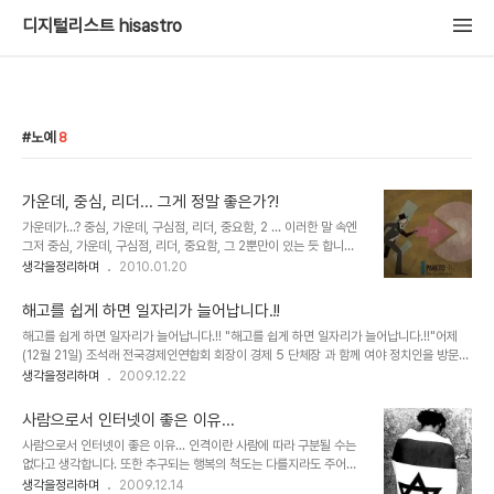
디지털리스트 hisastro
노예
8
가운데, 중심, 리더... 그게 정말 좋은가?!
가운데가...? 중심, 가운데, 구심점, 리더, 중요함, 2 ... 이러한 말 속엔
그저 중심, 가운데, 구심점, 리더, 중요함, 그 2뿐만이 있는 듯 합니다.
그것이 어떻게 존재하는지는 알 필요도 없고, 지금은 필요성을 느낄 능
생각을정리하며
2010.01.20
력 조차도 퇴화되어 버렸습니다. 어느 분의 말씀처럼 우리는 그렇게 길
들여 지고 있는지 모릅니다. 물론, 그것들 -중심,가운데, 구심점, 리더,
해고를 쉽게 하면 일자리가 늘어납니다.!!
중요함, 2- 의 중요성을 부인코자 함은 아닙니다. 아니, 이미 그 이상
해고를 쉽게 하면 일자리가 늘어납니다.!! "해고를 쉽게 하면 일자리가 늘어납니다.!!"어제
부각되어 더이상 추켜세울 수 없으리 만큼 올라가 있으므로... 꼭 그렇
(12월 21일) 조석래 전국경제인연합회 회장이 경제 5 단체장 과 함께 여야 정치인을 방문하
게 할 필요는 없을 듯 하나... 다만, 핵심은 가운데 또는 중심, 리더가
여 말했다는 발언 내용입니다. 정말로 그럴까요? 과연 해고를 쉽게 하면 일자리가 늘어날까
생각을정리하며
2009.12.22
아니라역할이라는 것을 말하고 싶은 겁니다. 과연 그 중심은 스스로 중
요? 혹, 일은 개 돼지처럼 시켜 놓고 급여도 개 돼지 취급하시려는 건 아닌지... 물론 현재를
심이며, 가운데이고, 구심점일까요... 그래서 너무도 ..
살아가는 대부분의 우리들은 스스로의 자화상에 대해 생각할 부분이 없지 않은 건 아닙니
사람으로서 인터넷이 좋은 이유...
다.-이 부분은 아래에서 잠시 언급하도록 하겠습니다.- 그러나 우리의 현실을 뒤돌아 볼 때
사람으로서 인터넷이 좋은 이유... 인격이란 사람에 따라 구분될 수는
정말 이 말이 진정성이 담긴 말인지는 곱씹어 보게 됩니다. ▲ 우리나라의 재벌에 관한 서적
없다고 생각합니다. 또한 추구되는 행복의 척도는 다를지라도 주어지
언젠가 숨겨진 우리의 근대사에 대한 책을 본 적이 있습니다.일제의 침략이 끝난..
는 그 가치가 차별적이어서도 안된다고 봅니다. 설형 무언가 부족하고
생각을정리하며
2009.12.14