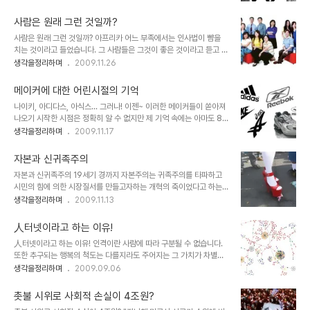
못돼 보일지언정 그 사람의 모습 자체에 낙인을 찍는 행위는 어떤 이유
로도 정당화될 수 없습니다. ▲ 역사의 순환... 아이러니라고 해야 할
사람은 원래 그런 것일까?
까요? 나찌는 유태를 유태는 아랍을... 그 이유는 사람이란 환경적 요
사람은 원래 그런 것일까? 아프리카 어느 부족에서는 인사법이 뺨을
인에 따라 달라질 수 있기 때문입니다. 물론, 저주와 같은 그 낙인이 당
치는 것이라고 들었습니다. 그 사람들은 그것이 좋은 것이라고 듣고 보
연시 치부되는 현실은 현재를 살아가는 우리들의 자화상이라고도 할
며 시간의 위로부터 현재까지 그렇게 이어져 그런 전통이 있는 그 곳에
생각을정리하며
2009.11.26
수도 있겠지만... 가령, 이렇게 묻고 싶습니다. 가.난.하고 싶은사람?!!!
서는 아주 당연한 것이라 생각해왔기 때문일 것입니다. 태어난 지역의
사.기. 치고 싶은 사람?!!! 도.둑.질.하고 싶은 사람?!!! 살.인.하고 싶은
언어에 따라 그 사람의 언어도 정해집니다. -해외 이민이나 입양을 가
사람..
메이커에 대한 어린시절의 기억
지 않는 한- 학자들의 주장에 의하면 언어는 생각의 바탕이 된다고 합
나이키, 아디다스, 아식스... 그러나! 이젠~ 이러한 메이커들이 쏟아져
니다. 그러니까 사람들은 자신이 사용하는 언어를 통해 생각을 하게 된
나오기 시작한 시점은 정확히 알 수 없지만 제 기억 속에는 아마도 86
다는 것을 의미하기도 합니다. 또한 사람은 그 지역 또는 집안의 종교
아시안게임과 88올림픽이 유치된 시기 전후였던 것으로 남아 있습니
생각을정리하며
2009.11.17
에 따라 대부분은 그 종교를 믿게 됩니다. 그 속엔 의심 따위가 자리 잡
다. 그러니까 82~83년도쯤부터 이러한 메이커도 알려지게 되었던
을 공간이 존재하지 않거나 있다하더라도 부정하기는 결코 쉽지 않습
것 같고, 그즈음 좀 있는 집 아이들은 그렇게 메이커 제품들을 입고, 신
니다. ▲ 사람은 각자 환경에 따라..
자본과 신귀족주의
고 다녔던 기억이 납니다. 그리고 현재까지도 문제라고 하는 가짜 상품
자본과 신귀족주의 19세기 경까지 자본주의는 귀족주의를 타파하고
-일명 짝퉁- 역시 그 시기에 맞추어 유통이 되기 시작했죠. 사회적으
시민의 힘에 의한 시장질서를 만들고자하는 개혁의 축이었다고 하는
로 문제가 될지는 모르겠습니다만, 제 어린 시절의 기억을 상기할 땐,
데... 자본은 또다른 힘의 부조리로 변질되고 있음을 우리의 현실은 보
생각을정리하며
2009.11.13
그 역할이 없지는 않은 듯하여.. 개인적으로는 그리 나쁘다는 생각이
여주고 있습니다. 자못 이것이 왜곡된 체제하의 우리에게만 해당되는
들지 않습니다. 이 말에 오해는 하지 마시길... 그저 개인적인 생각일
현상이고, 이야기 일지는 모르겠으나, 지금 우리들이 살아가고 있는
뿐이니까요. 그런데,..
人터넷이라고 하는 이유!
21세기는 재벌과 권력의 유착이라는 혼맥지도
人터넷이라고 하는 이유! 인격이란 사람에 따라 구분될 수 없습니다.
(http://blog.naver.com/hyoungwk?
또한 추구되는 행복의 척도는 다를지라도 주어지는 그 가치가 차별적
Redirect=Log&logNo=10018230331)를 거론하지 않더라도
이어서도 안됩니다. 설형 무언가 부족하고 못되 보일지언정 그 사람의
생각을정리하며
2009.09.06
새로운 귀족이 형성되어 있으며, 또한 그에 따르는 생존을 갈구해야만
모습 자체에 낙인을 찍는 행위는 정당화 될 수 없습니다. 그 이유는 사
하는 어쩔 수 없는 노예적 모습이 존재하고 있음은 부인할 수 없는 사
람이란 환경적 요인에 따라 달라질 수 있기 때문입니다. 어쩌면, 저주
실입니다. 사람이 아닌 돈에 의해서... 권력에 치우쳐 돈을 좌우하던 ..
촛불 시위로 사회적 손실이 4조원?
와 같은 그 낙인이 당연시 치부되고 있음은 현재를 살아가는 우리의 자