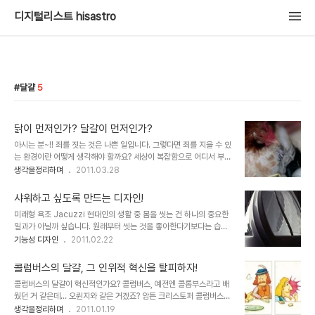
디지털리스트 hisastro
달걀
5
닭이 먼저인가? 달걀이 먼저인가?
아시는 분~!! 죄를 짓는 것은 나쁜 일입니다. 그렇다면 죄를 지을 수 있
는 환경이란 어떻게 생각해야 할까요? 세상이 복잡함으로 어디서 부터
어떻게 실타래를 풀어가야 할지 쉽지 않은 답이지만, 우리는 사람이라
생각을정리하며
2011.03.28
는 관점에서 죄를 논하기에 앞서 사람들의 행동적 유발에 대한 전후 좌
우의 정황에 대해 먼저 꼼꼼히 살펴야 하지 않을까 생각합니다. 이미지
샤워하고 싶도록 만드는 디자인!
출처: www.cleanerseas.com 헤게모니 세상이다 보니, 어쩌면 누
미래형 욕조 Jacuzzi 현대인의 생활 중 몸을 씻는 건 하나의 중요한
군가가 불특정 다수의 생활에 관여하고 그 불특정 다수의 생활이 여유
일과가 아닐까 싶습니다. 원래부터 씻는 것을 좋아한다기보다는 습관
가 없는 환경으로 유도함으로써 불특정 다수가 무엇인가에 얽매이는
적으로 살아오면서 우리 몸이 그렇게 만들어졌다고 하는 것이 맞는 표
기능성 디자인
2011.02.22
삶이 되도록 하여(돈과 같은 생활의 수단을 삶의 목표로 살아가도록
현일 겁니다. 언젠가 결벽증에 대한 내용을 포스팅에서 말씀드린 것처
함으로써) 자신들의 통제 아래 있을 수 밖에 없도록 하고 있는지도 모
럼 저 역시 그렇습니다. 그러나 씻는다는 것이 습관화되었다지만, 씻는
를 일입니다. 아니 어떤 ..
콜럼버스의 달걀, 그 인위적 혁신을 탈피하자!
것은 무의식적 일지 몰라도 기분 좋은 것이라고 해도 틀린 말은 아닐
콜럼버스의 달걀이 혁신적인가요? 콜럼버스, 예전엔 콜롬부스라고 배
겁니다. 몸을 깨끗이 목욕을 하고 나면 왠지 개운하다고 느껴지는 건
웠던 거 같은데... 오륀지와 같은 거겠죠? 암튼 크리스토퍼 콜럼버스
몸이 기분 좋다는 느낌일 테니까요. 하지만, 때론 씻는 것이 귀찮을 때
(Christopher Columbus), 그는 아직 많은 사람들에게 미지의 세
생각을정리하며
2011.01.19
도 적지 않습니다. 특히 휴일이 되어 남자들은 보통 덥수룩하니 수염도