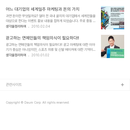
계를 찾기 위한 모험 정신의 표상으로 남아 있습니다. 그런데, 과연 콜
잘 깍지 않은 경우가 허다하다는 것은 그것을 반증하는 것이기도 합니
럼버스 그를 진정한 모험가로 바라보아야 하는지에 대해서 저는 단호
다. 만약, 씻는 즐거움의 습관..
어느 대기업의 세계일주 마케팅과 돈의 가치
하게 아니라고 생각합니다. -이러한 생각을 갖게 된 건 올바른 지식을
과연 돈이란 무엇일까요? 얼마 전 국내 굴지의 대기업에서 세계인들을
전파하고자 했던 분들의 깨인 시각과 그 파급에 따른 많은 사람들의 생
대상으로 한다는 이벤트 홍보 내용을 접하게 되었습니다. 주로 중동 쪽
각에 공감하기 때문일 겁니다. 그만큼 앞으로의 세상은 지금 보다 더
에 촛점이 맞춰진 듯 보였지만... 이벤트의 골자는, "80일간 세계 여행
생각을정리하며
2010.02.04
좋은 생각과 실천으로 모두가 행복한 세상이 될 수 있는 가능성이 커지
을 하게 된다면 무엇을 하겠는가?"라는 물음에 대하여 수필 형식 또는
리라 생각합니다. 진심으로- ▲ 크리스토퍼 콜럼버스(Christopher
UCC 동영상을 제작하여 해당 이벤트 웹사이트에 등록을 하면, 참여
Columbus, 1..
광고하는 연예인들의 책임의식이 필요하다!!
한 사람 중 6명을 선발해서 우리 돈으로 약 1억 원의 여행경비와 80
광고하는 연예인들의 책임의식이 필요하다!! 광고 마케팅에 대한 이야
일간 탑승 횟수에 관계없이 어디서든 자유롭게 비행기를 탈 수 있는...
기가 중심은 아니었지만, 스포츠 의류 및 신발 메이커에 대한 기억이라
그것도 비즈니스석의 항공권을 지원한다는 겁니다. ▲ 세계일주 이벤
는 내용의 포스팅을 하면서 바람직한 광고 마케팅의 한가지 형태를 말
생각을정리하며
2010.01.02
트 홍보 이미지 이벤트의 내용은 쥘 베른의 소설 80일간의 세계일주
씀드린 적이 있습니다. 그런데, 오늘 제가 말하고 싶은 건 현재 보편화
를 연상케 하면서도... 어딘가 소설과는 엄청난 차이가 느껴졌습니다.
된 연예인들의 광고에 대한 사항입니다. 전 솔직히 말해서 일부 연예인
아니 뭐랄까... 단순히 ..
들의 너무도 많은 수입에 대하여 그리 긍정적으로 생각하지 않습니다.
물론 그들이 말하는 것 처럼 자신의 사생활을 잃어버리고 그 나름대로
의 고충을 상쇄하는 의미로써의 반대급부라는 주장에 대해서는 일부
생각해 볼 여지가 있다고는 생각합니다. 그러나, 그것이 어디에서 부터
관련사이트
잘못되었는지 정확히 짚어낼 수는 없지만, 그 유명세라는 것에 대한 생
각부터가 잘못된 출발이 아닌가 생각되..
Copyright © Daum Corp. All rights reserved.