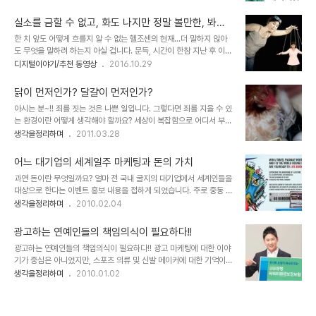
향이 흐트러지게 생겼다는 탄성의 소리도 들려옵니다. 朴이 던진 고차
라고 했을지는 뻔합니다.뭐~ 특별한 관심을 가질 일은 아니라고 하더
함수 `탄핵·χ³+개헌·χ²+총리·χ=?`…노림수는 무엇 하지만 조금 차
라도 잠시 보면서 "뭐 저런 게 ..
실소를 금할 수 없고, 화도 나지만 정말 볼만한, 봐야
분히 생각해 보면, 그리고 좀 앞서 있다는 이들의 목소리를 귀 기울여
만 하는 패러디
한 치 앞도 어떻게 흐를지 알 수 없는 헬조센의 현재...더 말하지 않아
보면 상황이 나빠진 게 아니라 오히려 닭의 다뫄는 확실한 계기를 마련
도 무엇을 말하려 하는지 아실 겁니다. 문득, 시간이 한참 지난 후 이런
해 준 것으로 볼 수 있습니다. 무슨 말이냐~ 이미 눈치채신 분들이 많
글들을 다시 보게 될 때 어떤 생각이 들지... 왠지 아련했으면 한다는
디지털이야기/추천 동영상
2016.10.29
을 줄 압니다만, 한마디로 분위기 파악 못 하고 기름을 부은 격이기 때
바램을 가져 봅니다만... 아직은 안심할 수조차 없다는 것이 문젭니다.
문입니다. 게다가 캐스팅보트 어쩌구저쩌구 웃기지도 않는 비박이라
어제 포스트 제목으로 "능력이란 게 뭔지 자꾸 생각하게 만든다"라고
는 이름의 어처구니없는 이들의 주춤..
닭이 먼저인가? 달걀이 먼저인가?
하며 그 대상이 되는 x의 능력을 조롱했었는데, 지금 소개하려는 동영
아시는 분~!! 죄를 짓는 것은 나쁜 일입니다. 그렇다면 죄를 지을 수 있
상을 보면서는 외려 이런 능력이 백배 천배 낫다는 생각마저 들었습니
는 환경이란 어떻게 생각해야 할까요? 세상이 복잡함으로 어디서 부터
다. 정말 실소를 금할 수 없고, 이런 걸 보며 웃어야 하나 하는 자괴감
어떻게 실타래를 풀어가야 할지 쉽지 않은 답이지만, 우리는 사람이라
생각을정리하며
2011.03.28
이 들 만큼 참담한 마음입니다만, 이렇게 제대로 된 풍자를 할 수 있는
는 관점에서 죄를 논하기에 앞서 사람들의 행동적 유발에 대한 전후 좌
건 능력이라 하지 않을 수 없다고 생각했습니다. 그리고 한 분이라도
우의 정황에 대해 먼저 꼼꼼히 살펴야 하지 않을까 생각합니다. 이미지
더 볼 수 ..
어느 대기업의 세계일주 마케팅과 돈의 가치
출처: www.cleanerseas.com 헤게모니 세상이다 보니, 어쩌면 누
과연 돈이란 무엇일까요? 얼마 전 국내 굴지의 대기업에서 세계인들을
군가가 불특정 다수의 생활에 관여하고 그 불특정 다수의 생활이 여유
대상으로 한다는 이벤트 홍보 내용을 접하게 되었습니다. 주로 중동 쪽
가 없는 환경으로 유도함으로써 불특정 다수가 무엇인가에 얽매이는
에 촛점이 맞춰진 듯 보였지만... 이벤트의 골자는, "80일간 세계 여행
생각을정리하며
2010.02.04
삶이 되도록 하여(돈과 같은 생활의 수단을 삶의 목표로 살아가도록
을 하게 된다면 무엇을 하겠는가?"라는 물음에 대하여 수필 형식 또는
함으로써) 자신들의 통제 아래 있을 수 밖에 없도록 하고 있는지도 모
UCC 동영상을 제작하여 해당 이벤트 웹사이트에 등록을 하면, 참여
를 일입니다. 아니 어떤 ..
광고하는 연예인들의 책임의식이 필요하다!!
한 사람 중 6명을 선발해서 우리 돈으로 약 1억 원의 여행경비와 80
광고하는 연예인들의 책임의식이 필요하다!! 광고 마케팅에 대한 이야
일간 탑승 횟수에 관계없이 어디서든 자유롭게 비행기를 탈 수 있는...
기가 중심은 아니었지만, 스포츠 의류 및 신발 메이커에 대한 기억이라
그것도 비즈니스석의 항공권을 지원한다는 겁니다. ▲ 세계일주 이벤
는 내용의 포스팅을 하면서 바람직한 광고 마케팅의 한가지 형태를 말
생각을정리하며
2010.01.02
트 홍보 이미지 이벤트의 내용은 쥘 베른의 소설 80일간의 세계일주
씀드린 적이 있습니다. 그런데, 오늘 제가 말하고 싶은 건 현재 보편화
를 연상케 하면서도... 어딘가 소설과는 엄청난 차이가 느껴졌습니다.
된 연예인들의 광고에 대한 사항입니다. 전 솔직히 말해서 일부 연예인
아니 뭐랄까... 단순히 ..
들의 너무도 많은 수입에 대하여 그리 긍정적으로 생각하지 않습니다.