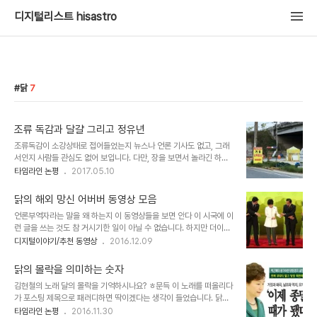
디지털리스트 hisastro
닭
7
조류 독감과 달걀 그리고 정유년
조류독감이 소강상태로 접어들었는지 뉴스나 언론 기사도 없고, 그래
서인지 사람들 관심도 없어 보입니다. 다만, 장을 보면서 놀라긴 하죠.
계란 값이 이전과 비교해 두배 가량 비씨다 보니... 그러나 거기까지만
타임라인 논평
2017.05.10
일 뿐 아직 조류독감이 어떤 상황인지 더 알려고 하지 않는 것 같습니
다. 저도 그리 다를 바는 없습니다. 다르다면 살고 있는 곳이 시골인 까
닭의 해외 망신 어버버 동영상 모음
닭에 직접적으로 눈에 보인다는 점 때문일 겁니다. 3월 말경에 닭을
언론부역자라는 말을 왜 하는지 이 동영상들을 보면 안다 이 시국에 이
포함한 살처분된 사육용 가금류의 수가 3,781만 마리에 달한다는 모
런 글을 쓰는 것도 참 거시기한 일이 아닐 수 없습니다. 하지만 더이상
일간지의 보도를 본 것으로 기억하는데... 현재 인터넷 상에서 검색을
이런 어처구니없는 일이 두 번 다시 있어서는 안 되기에 그 거북한 마
디지털이야기/추천 동영상
2016.12.09
통해 확인한 바로는 국가 운영하는 질병관리본부에서 공지한 최근 소
음에도 불구하고 그야말로 담담하게 간단히 서술하고자 합니다. 제목
식 이외에는 이슈화될 만한 내용은 보이지는 않습니다. 질병관리본부
그대로입니다. 언론이 가감 없이 정보를 제대로 제공했다면 이런 수준
2017년 17주차 인플루엔자..
닭의 몰락을 의미하는 숫자
미달은 결코 앞에 설 수 없었을 겁니다. 그들이 왜 그러했는지 모르는
김현철의 노래 달의 몰락을 기억하시나요? ㅎ문득 이 노래를 떠올리다
바는 아닙니다. 그들에게 수준 미달은 관심의 대상이 아니었을 테니까
가 포스팅 제목으로 패러디하면 딱이겠다는 생각이 들었습니다. 닭의
요. 오로지 자신들의 영욕을 채울 수 있기에 닭은 너무도 알맞은 숙주
세 번째 다뫄(오탈자 아님)를 듣고 많이들 허탈하기도 하고 심지어 방
타임라인 논평
2016.11.30
였을 겁니다. 해외에서 이런 동영상을 그 나라 사람들이 보았을 때 뭐