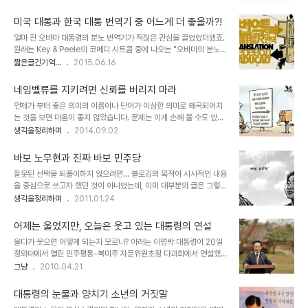
강한 나라가 대한민국입니다. 헌법을 기준으로 그 시작은 국민에게 있
면서 그 구체적인 이유나 까닭은 알 수 없지만 그 느낌이 틀리지 않은
으나 허울일 뿐, 권력의 중심부는 대한민국의 최고 통수권자 대통령이
것 같다는 생각이 들었습..
미국 대통과 한국 대통 번역기 중 어느게 더 좋을까?!
차지하고 있습니다. 이를 빗대 "제왕적"이라고도 표현될 정돕니다. 하
얼마 전 오바마 대통령의 분노 번역기가 적잖은 관심을 끌었었더랬죠.
지만, 그 대통령의 결말이 모두 좋지 않았다는 건 정말이지 아이러니한
원래는 Key & Peele의 코메디 시트콤 중에 나오는 "오바마의 분노
일이 아닐 수 없습니다. 첫 번째 대통령 이승만은 국민 저항으로 쫓겨
번역기"로 오바마 대통령이 정치적 발언으로 정갈하게 이야기 하면 실
짧은글긴기억...
2015.06.16
났고, 두 번째 대통령은 군사반란으로 자리를 잃었습니다. 세 번째 대
제 본 뜻은 그게 아니라며 원색적인 단어들로 오바마 대통령이 실제로
통령은 군사반란으로 자리를 잡아 영구 집권을 꾀했으나 자신이 가장
갖고 있는 분노의 마음이라면서 우스꽝스럽게 묘사했던 풍자물입니
신임했던 부하 총탄에 죽음을 맞이했고..
네임벨류를 지키려면 신뢰를 버리지 마라
다. 이미지 출처: ishareimage.com 한번 보시죠. 그런데, 이를 본
언제가 부터 좋은 의미의 이름이나 단어가 이상한 의미로 왜곡되어지
오바마 대통령이 백악관 저녁만찬에 동영상에서 "분노 번역기" 역할
는 것을 보면 마음이 좋지 않았습니다. 문제는 이게 손해 볼 수도 있는
을 했던 출연자(Luther)를 불러와서 실제 처럼 연설을 하고 결국엔 본
어떤 거래에 한정된 것이라면 모를까... 사람 잡을 일들까지 아무렇지
생각을정리하며
2014.09.02
인 스스로 폭발(?)해 버리는 상황을 연출해서 더욱 관심을 모으게 되었
않은듯 횡행하고 있다는 겁니다. 이게 쉽게 통할 수 있었던 건 바로 네
던 것이라 생각됩니다. 이미지 출처: thegeneralidea.org 결국 미
임벨류!! 그리고 앵무새들의 입을 통한 바이럴!! 핵심도 없고 모호한 추
국 대통령..
바보 노무현과 진짜 바보 민주당
상적 명제만을 앞세우는데도 그넘의 네임벨류면 모든게 끝나버렸던
잘못된 선택을 되풀이하지 않으려면... 블로깅의 목적이 시사적인 내용
겁니다. 알고보면 그 네임벨류라는 것도 자기PR시대라는 합리화를 통
을 중심으로 쓰고자 했던 것이 아니었는데, 이미 대부분의 글은 그렇게
해 그럴싸하게 포장된 자기 자랑이었을 뿐이고, 지닌 힘으로 우격 우격
시사와 정치를 주로 하는 블로그가 되어 버렸습니다. 하지만, 얼마 전
생각을정리하며
2011.01.24
밀어 부친 것에 불과합니다. 한 때 민영화라는 말이 좋게 들리던 시절
발행했던 "디지털을 말하기 전에 알아야 할 도리"라는 포스트에서 밝
이 있었습니다.뭔 말만하면 민영화 민영화... 그렇게 인식된데에는 그
혔듯이 현재는 그 무엇보다도 우리들의 인간 본위의 인간성을 되찾는
만한 원인이 있기도 했지만 나라..
어제는 울었지만, 오늘은 웃고 있는 대통령의 연설
것이 가장 중요한 일이 아닌가라는 생각을 다시금 해봅니다. 같잖은 보
울다가 웃으면 어떻게 되는지 모르나? 아래는 이명박 대통령이 20일
잘것없는 자의 쓸데없고 부질없는 일일지는 몰라도... ※ 본 글은
청와대에서 열린 민주평통-북미주 자문위원초청 다과회에서 연설했
2009년 9월 처음 작성하였고, 지난 2010년 6.2 지방선거 결과를
다고 하는 내용의 일부라고 합니다. 그런데, 도무지 믿겨지질 않습니
그냥
2010.04.21
생각하다가 일부 내용을 추가하여 재발행하였으며, 스스로에 대한 생
다. 한나라의 대통령이란 사람으로써... 어찌 이럴 수 있는지... 온통 나
각을 정리하고자 하는 것과 진정한 올바른 힘의 실천을 위한 사람들 그
라가 썩어가고 있는데, 자화자찬에 빠져 있고, 앞뒤도 연결되지 않는
리고 공감하실 그 어느 분과의 소..
대통령의 눈물과 양치기 소년의 거짓말
자기 자랑만 늘어 놓고 있습니다. 4대강 사업으로 국토는 파헤쳐지고,