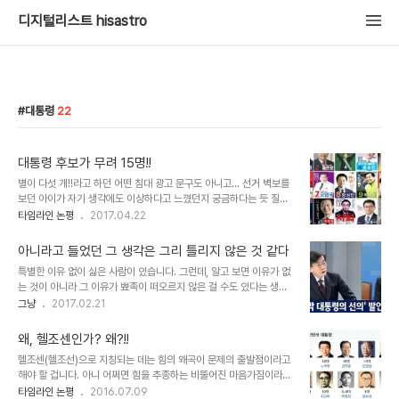
디지털리스트 hisastro
대통령
22
대통령 후보가 무려 15명!!
별이 다섯 개!!라고 하던 어떤 침대 광고 문구도 아니고... 선거 벽보를
보던 아이가 자기 생각에도 이상하다고 느꼈던지 궁금하다는 듯 질문
을 해옵니다. 아이: 아니, 아빠! 대통령 선거에 저렇게 많은 후보가 나
타임라인 논평
2017.04.22
온 건 무슨 이윤가요? 어차피 사람들로부터 관심을 받을 사람은 5명
안쪽으로 보이고, 게다가 선거 공탁금 3억 원이나 내야 한다면서요!
아니라고 들었던 그 생각은 그리 틀리지 않은 것 같다
당선되지 않을 걸 모를 것 같지도 않을 텐데... 나: 글쎄~ 그러게 말이
특별한 이유 없이 싫은 사람이 있습니다. 그런데, 알고 보면 이유가 없
다. 깊이는 말하지 않았지만 대략 이런 설명을 곁들이긴 했습니다. 나:
는 것이 아니라 그 이유가 뾰족이 떠오르지 않은 걸 수도 있다는 생각
아직 자본의 힘이라는 것이 남아 있어 3억 원이라는 돈과 대통령 후보
이 들었습니다. 제게는 최근 대연정에 선의에 하도 싸지른 말들이 많아
그냥
2017.02.21
로 출마했다는 가치가 등가로 성립된다고 판단한 것이 아닐까? 민주주
구설수에 오르고 있어 급기야 아니정으로 회자되는 그 대선 후보도 그
의 체제에서 그리고 우리 헌법과 법령에 의거 대통령 후보 자격을 지닌
런 것 같습니다. 딱히 그렇게 생각할만한 까닭은 없는 듯한데, 무슨 이
누구나 대통령 후..
왜, 헬조센인가? 왜?!!
윤지 별로라는 생각이 들었습니다. 뭐~ 그렇다고 설마 하니 자주 언급
헬조센(헬조선)으로 지칭되는 데는 힘의 왜곡이 문제의 출발점이라고
하는 사람 아닌 쥐와 닭과 비교하는 수준은 아닙니다. 오히려 어떤 기
해야 할 겁니다. 아니 어쩌면 힘을 추종하는 비뚤어진 마음가짐이라고
대감이 있었던 것도 같았다는 게 좀 더 확실한 표현입니다. 다만, 그 근
해야 맞는 말인지도 모릅니다. 전 세계 어느 나라보다 권력의 힘이 막
타임라인 논평
2016.07.09
거가 명확하지 않았을 뿐이죠. 그런데, 최근 그의 발언과 행보들을 보