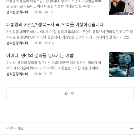
대통령의 눈물이 의심스럽기만 합니다. 양치기 소년의 거짓말을 때때
대한민국을 주식회사로 생각하는지 공기업들을 민영화를 못해 안달이
로 인용하곤 하는데... 어제 대통령의 정류 라디오 연설 -이런 라디오
나 있으며, 경제는 살아날 기미가 보이질 않는데... 어느 나라 얘길 하
연설을 정규방송으로 하는 대통령이 세상에 얼마나 있을까요... 소통을
생각을정리하며
2010.04.19
고 있는 건지... 보고 싶지 않겠지만, 그래도 꼭, 읽어보시기 바랍니다.
하려거든 블로그나 트위터를 하시던가... 그게 많은 사람들 덜 피곤하
머리가 텅빈 느낌을 받게 되실 겁니다. 따라서 지금 우리가 어떤 상황
게 할테고... 더 좋은 모습일텐데...- 에서 보여줬다는 대통령의 눈물
에 처해있고, 왜 깨어 있..
대통령의 거짓말! 행복도시 꼭! 약속을 이행하겠습니다.
보도들을 접하면서는 대통령으로써 -결과적으로- 국민의 감정만 자극
거짓말을 밥먹듯 하니... 이나라가 잘 될리가 없습니다. 우연히 유튜브에 전파할 만하다고 생
하는 모습도 보기 좋지 않습니다만, 역시 이 우화 만큼 적절한 것이 또
각되는 동영상이 있어 이곳에 올립니다. 거짓말을 밥먹듯 하니... 이나라가 잘 될리가 없습니
없다는 생각이 들었습니다. ▲ 이 대통령 눈물의 추모 연설 이 대통령
다. 이 모습을 보고 싶지 않은 분들이 많겠지만, 우리들 스스로 반성해야 한다는 것을 상기할
생각을정리하며
2010.02.06
이 19일 오전 청와대에서 가진 ‘천안함 희생장병 추모 라디오.인터넷
필요가 있다는 생각을 하면서... 저도 몇 번을 곱씹어 보았습니다. 분명 우리는 아직 선택의
연설’ 을 마친 뒤 눈물을 닦고 있다. 이 대통령은 “대통령으로서 천안
잘못이 얼마나 큰지 본격적인 경험은 하지도 못했다고 생각합니다.하지만, 이미 많은 사람들
함 침몰 원인을 끝까지..
아바타, 생각의 분화를 일으키는 마법!
이 어려움을 경험하고 있으며, 뭔가 잘못되었다는 것을 깨닫기 시작한 것 같기는 합니다. 그
아바타, 생각의 분화를 일으키는 마법! 당연한 얘기겠지만, 영화가 아
러나 아직 먼것 같습니다. 아직... 세상의 악들이 지닌 공통점이 있습니다. 거짓말을 잘한다는
무리 제작기술이 뛰어나다 하더라도 그 중심은 어떠한 내용과 이야기
것과 뻔뻔하다는 것. 그리고 자신을 치장하려 들고 자신을 위시한 생각과 ..
를 담고 있느냐가 무엇보다도 중요한 요소일 겁니다. 몇해 전 수백억의
생각을정리하며
2010.01.15
제작 비용을 홍보의 전면에 내세우고 실감나는 CG영상을 제작했다
며, 나라가 온통 시끄러웠던 심형래 감독의 영화 "디워"의 기억은 좋은
예가 되리라 생각합니다. 물론 이상한 논리들로 찬반이 엇갈리며 지저
더보기
분하게 얼룩졌던 그때의 기억이 좋지는 않지만... 이야기 또는 내용과
전달하고자 하는 메시지 등은 영화의 기본 골격이라고 할 수 있습니다.
때문에 아무리 영화가 멋진 기술과 영상으로 채워져 있다고 하더라도
채워져야 할 기본 뼈대가 없다면... 이는 영화로써의 가치를 상실하게
되어 관객으로부터 혹평을 받게 되고..
관련사이트