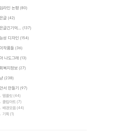
임라인 논평
(80)
은글
(42)
은글긴기억...
(137)
능성 디자인
(154)
이작품들
(36)
아 나도그래
(13)
회복지정보
(27)
냥
(238)
안서 만들기
(97)
템플릿
(44)
클립아트
(7)
배경모음
(44)
기획
(1)