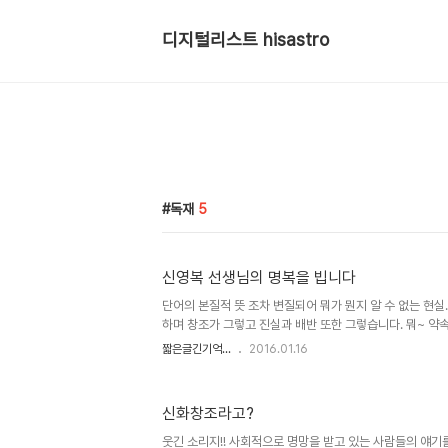
디지털리스트 hisastro
독재
5
신영복 선생님의 명복을 빕니다
단어의 본질적 뜻 조차 변질되어 뭐가 뭔지 알 수 없는 현실.
하며 창조가 그렇고 진실과 배반 또한 그렇습니다. 뭐~ 약
것으로 뒤 바뀔 날도 얼마 남지 않아 보입니다. 혼자 살아
짧은글긴기억...
2016.01.16
배신하며 독재를 일삼아 온 어느 군부 정치가를 엄청난 위
고 하는 것이나, 시키는 대로 하기를 원하는 자들이 창조 어
아무런 거리낌 없이 지껄이는 어처구니 없는 세상... 정상
신화창조라고?
걸까요? 거꾸로 보일러도 아니고... 게다가 수소폭탄을 상대
속 고수처럼 이 나라가 엄청난 내공을 갖고 있음을 자랑하는 듯
웃긴 소리지!! 사회적으로 명망을 받고 있는 사람들의 얘기