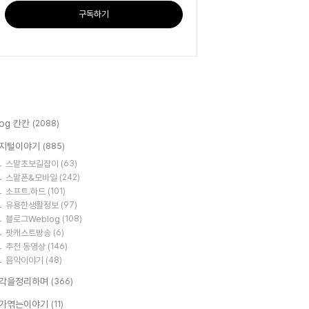
구독하기
log 칸칸
(2088)
지털이야기
(885)
스맡초보길잡이
(63)
스맡폰&모바일
(242)
소프트.하드
(101)
유용한생활정보
(97)
블로그Weblog
(108)
팟캐스트방송
(6)
추천 동영상
(146)
음악이야기
(48)
각을정리하며
(366)
가엮는이야기
(11)