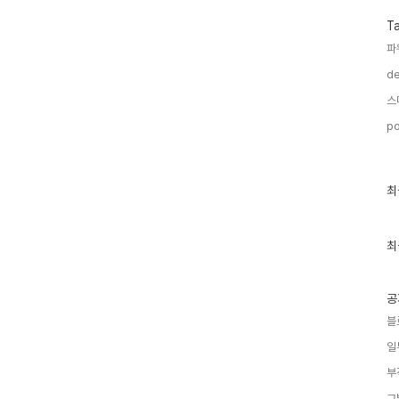
T
파
de
스
po
최
최
근
글
과
인
최
기
글
공
블
일
부
그