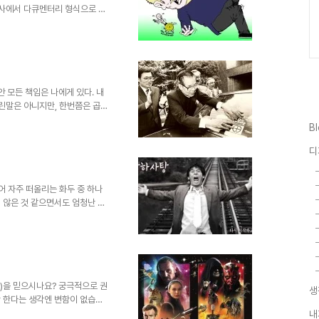
송사에서 다큐멘터리 형식으로 성
 하지만 그 방송에서 말하는 성
다. 그리고 이를 본 많은 사람들
 했습니다. 물론 저도 그랬습니
앞에 설 수 있었을까요? 그런데,
한 경우가 적지 않았습니다. 왜
미리 터춰 버린... 그러한 왜..
 모든 책임은 나에게 있다. 내
 틀린말은 아니지만, 한번쯤은 곱씹
 내 탓이오 캠페인 활동 모습,
B
공 또한 나만의 노력에서 기인한
회 전반에... 그리고 그 무의식
디
저한 계급사회였던 고려 및 조선
자들의 이루기 쉬운 성취들은 그
소수의 민초들을 옭아매는 방..
어 자주 떠올리는 화두 중 하나
지 않은 것 같으면서도 엄청난 속
. 얼마 전 "먹고 산다는 건"이라
다. 돌려 생각하면 참으로 간단
세상인데... 세상 살이라는 틈
하게 되면... 얘기는 달라집니
지칭하는 것만은 아님도 알고 있습
해 먹는 기쁨은 이세상 ..
)을 믿으시나요? 궁극적으로 권
생
 한다는 생각엔 변함이 없습니
있겠죠. 다시 말하면... 바램이
내