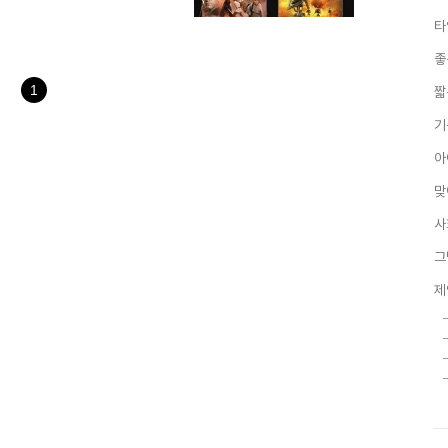
익히 들어서 머릿속에 자리한 수많
타
. 그리고 영화와 PC게임들, 사
에는 수많은 권선징악들이 자리하
좋
다로 끝을 맺습니다. ▲ 권선징악
재의 모습이라 할 수..
1
짧
기
아
맞
사
그
제