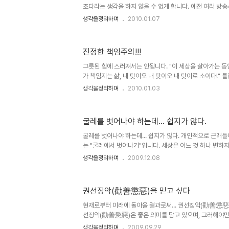
조다라는 생각을 하지 않을 수 없게 합니다. 예전 여러 방
공을 다룬 프로그램들이 한참 인기를 구가했던 적이 있었죠.
생각을정리하며
2010.01.07
공은 특정한 한 사람의 몫이었고, 그건 말그대로 신화였습니
은 성공을 일궈낸 사람에 대해 방송이 보여준 만큼 생각하게
다. ▲ 강대국 미국이 과연 미국 스스로의 힘만으로 세상의 
진정한 책임주의!!!
시간이 지나서 알게된 그 성공이란, 성공이라고 하기엔 무색
곡된 성공이라고 할 수 있는 가짜 성공들이거나 미완의 성공을 
그릇된 힘에 스러져서는 안됩니다. "이 세상을 살아가는 동안
가 책임지는 삶, 내 탓이오 내 탓이오 내 탓이로 소이다!"
어 봐야할 말이라고 생각했습니다. ▲ 故 김수환 추기경님의
생각을정리하며
2010.01.03
출처: 파우 님의 블로그 이말은 다시 돌려 생각하자면, 성
것이 된다는 것을 의미할 수 도 있습니다. 그래서인지 또한 사
속에 너무도 진하게 이말은 우리를 옭아매고 있습니다. 철
굴레를 벗어나야 하는데... 쉽지가 않다.
시대와 식민시대, 그리고 독재를 거치며 모든 조건을 지닌
렇지 못한 민초들과 그환경을 뚫고 힘겹게 올라온 성공한? 
굴레를 벗어나야 하는데... 쉽지가 않다. 개인적으로 근래들
는 "굴레에서 벗어나기"입니다. 세상은 어느 것 하나 변하
도로 바뀌어 간다는 역설적인 느낌도 한 몫을 하는 듯 합니다
생각을정리하며
2009.12.08
는 글에서도 잠시 인간의 굴레라는 표현을 했었죠. 정말입니
하고 이렇게 재미있게 살아갈 수 있는 곳이 우리가 살아가는 
바구니 속에 톱니 바퀴처럼 끼어 살아가고 있는 모습을 마주
권선징악(勸善懲惡)을 믿고 싶다
다. 그렇다고 이것이 항상 어느 특정한 사람.. 또는 나를 
니다. 마치 배고파서 먹어야 하는 때와 맛을 느끼고 즐기기 위
현재로부터 미래에 돌아올 결과로써... 권선징악(勸善懲惡
선징악(勸善懲惡)은 좋은 의미를 담고 있으며, 그러해야만
다. 그러니까. "그러해야만 한다."가 이 말의 핵심이라 할 수 
생각을정리하며
2009.09.29