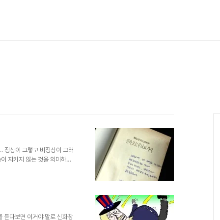
.. 정상이 그렇고 비정상이 그러
속이 지키지 않는 것을 의미하는
남겠다고 나라를 배반하고 동료를
인인양 떠받들면서 배반하지 말라
쩌구 저쩌구... 모순되는 말들을
과 비정상이 거꾸로 되다보니 그런
하는 확성기라니... 무슨 무협지
 합니다만, 아직 ..
를 듣다보면 이거야 말로 신화창