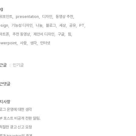
ag
워포인트,
presentation,
디자인,
동영상 추천,
sign,
기능성 디자인,
나눔,
블로그,
세상,
공유,
PT,
마트폰,
추천 동영상,
제안서 디자인,
구글,
힘,
werpoint,
사람,
생각,
인터넷,
근글
인기글
근댓글
지사항
로그 운영에 대한 생각
부 포스트 비공개 전환 알림.
적절한 광고 신고 요청
별과 hisastro의 관계