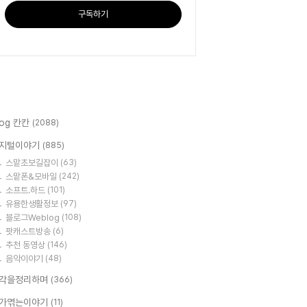
구독하기
log 칸칸
(2088)
지털이야기
(885)
스맡초보길잡이
(63)
스맡폰&모바일
(242)
소프트.하드
(101)
유용한생활정보
(97)
블로그Weblog
(108)
팟캐스트방송
(6)
추천 동영상
(146)
음악이야기
(48)
각을정리하며
(366)
가엮는이야기
(11)