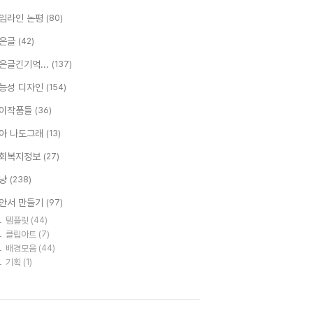
임라인 논평
(80)
은글
(42)
은글긴기억...
(137)
능성 디자인
(154)
이작품들
(36)
아 나도그래
(13)
회복지정보
(27)
냥
(238)
안서 만들기
(97)
템플릿
(44)
클립아트
(7)
배경모음
(44)
기획
(1)