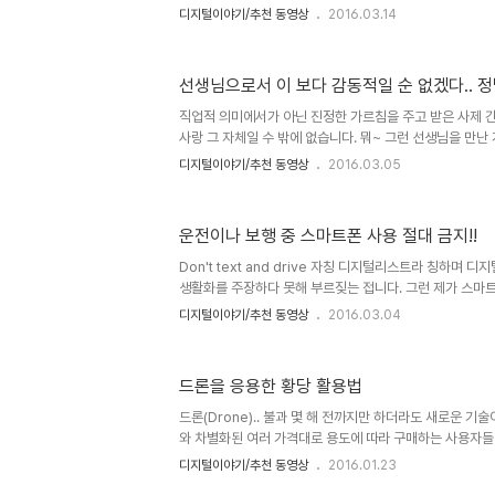
이니까요. 더우기 북유럽 복지국가로부터 들려오는 이야기 중
디지털이야기/추천 동영상
2016.03.14
과를 만들었다는 건 결론이라 단정지어도 어색하지 않아 보
건 아니다!!! 크게 보면 경쟁이란 욕심의 다른 말이기도 합니
초로 하는 까닭에 추궁하듯 무섭게 따져 묻는다면 그저 웃을
선생님으로서 이 보다 감동적일 순 없겠다.. 
경험으로도 그릇된 욕심으로 좋았던 건 대부분 그나마도 순
미지 출처: www.baptistworldaid.org.au 왜곡된 소
직업적 의미에서가 아닌 진정한 가르침을 주고 받은 사제 
사랑 그 자체일 수 밖에 없습니다. 뭐~ 그런 선생님을 만
것이 안타까울 따름이죠. 원래 사람과 사람의 관계란 정이 
디지털이야기/추천 동영상
2016.03.05
진 환경과 구조가 그렇지 않은 까닭에 세상 모든 선생님들이
도 없습니다. 이미지 출처: 애니메이션 "사랑의 학교:" 유
봤던 애니메이션 "사랑의 학교"나 영화 "죽은 시인의 사회
운전이나 보행 중 스마트폰 사용 절대 금지!!
대한 묘사가 그렇습니다만, 선생님과 제자들의 관계란 어느
니다. 영화 "죽은 시인의 사회"의 한 장면 "훌륭한 선생님은
Don't text and drive 자칭 디지털리스트라 칭하며
생활화를 주장하다 못해 부르짖는 접니다. 그런 제가 스마
는 건 좀 어색한 일이 아닐 수 없습니다만 몸이 움직이고 있을
디지털이야기/추천 동영상
2016.03.04
아야 한다고 주장하고 싶습니다. 특히 운전중 이거나 걸을 때
대 또는 물리적인 인간의 뇌와 칩이 유기적으로 상호작용하
만 지금은 그런 시절이 아니거든요. 시점 상으로 그리 먼 
드론을 응용한 황당 활용법
니다만... 이미지 출처: www.wsj.com 아직 인공지능의
유기적으로 연결은 상상에 불과합니다. 중요한 건 지금 당장입
드론(Drone).. 불과 몇 해 전까지만 하더라도 새로운 
와 차별화된 여러 가격대로 용도에 따라 구매하는 사용자들
분야 역시 다양해지고 있습니다. 밤 하늘에 불꽃놀이를 하
디지털이야기/추천 동영상
2016.01.23
실감나게 연주하기도 하는 등 단순한 배달 또는 고공 촬영이