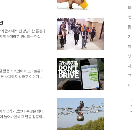
 경쟁 보다 협력이 더 좋은 결
타
입니다. 경쟁 해야만 발전하는
다. 보고 듣고 배운 것이 이를 기
좋
 수 밖에 없지만, 그간 살아온
정말
간에 불과했다고 기억됩니다. 이
짧
유욕이라고 하는 욕심을 ..
간의 관계에서 선생님이란 존경과
난 게 행운이라고 생각되는 현실인
기
흐르는 것이 기본일테지만, 주어
아
 그렇지 못한 것만 마냥 탓할 수
튜브 클립 갈무리 어린시절 재밌게
맞
"의 키팅 선생님과 같은 분들에
 특정 지역에 한정되는 게 아닙
사
 학생들의 삶을 바꾸기도 합..
 디지털 활용의 측면에서 스마트폰의
그
트폰 사용하지 말라고 이야기 하
 때 만큼은 절대.. 절대 하지 말
제
라면 더더욱!!! 인공지능의 시
는 그때가 되면 얘긴 달라지겠지
날의 일이 아니라 상상하고 기대합
 시대도 아니고, 인간의 뇌와 칩이
니다. 순간..
기술이라 생각되었는데 수많은 형태
이 늘어나면서 그 만큼 활용되는
듯 멋지게 수놓는 것에서 음악을
 아닌 사용자의 관심에 따라 용