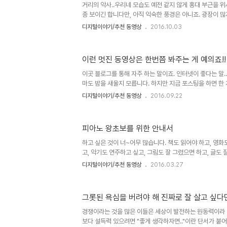
거리의 악사..우리네 모습도 예전 같지 않게 홍대 부근을 
생각을 했었는데, 미처 하지 못했고 이제야 언급하게 된..
종 보이긴 합니다만, 아직 익숙한 풍경은 아니죠. 광장이 
여지도 없는 것이라 생각됩니다. 그런 면에서 볼거리가 별로
디지털이야기/추천 동영상
2016.10.03
다양한 재능을 펼칠 가능성과 기회가 줄어드는 것 역시 연결
엇보다 이는 문화의 풍성함이 부여하는 즐거움과 행복을 
수밖에 없다는 점에서 한 번쯤 생각해 볼 문제라고 생각합니
이런 멋진 동영상은 한번쯤 봐주는 게 예의죠!!
죠. 이미지 출처: commons.wikimedia.org 유럽의
이전에 부럽다는 생각도 기저에 행복을 갈구하는 마음이 있기
이곳 블로그를 통해 자주 하는 말이죠. 인터넷이 좋다는 말.
마도 밤을 새울지 모릅니다. 하지만 지금 포스팅을 하면 한 
동영상을 마음껏 찾아볼 수 있다는 점 역시 인터넷이 좋은 
디지털이야기/추천 동영상
2016.09.22
생각합니다. 이미지 출처: www.bbc.com 예전 같으면
보여줘야만 볼 수 있고, 그것도 그 시간이 허락되었을 때나 
넷이 보편화 되기 전 좀 앞서간다는(?) 이들이 괜찮은 방
피아노 왕초보를 위한 안내서
오 녹화라는 기술로 비디오 테잎에 저장해 두었다가 보긴 했
수에 불과했고, 그렇게 볼 수 있는 영상의 수 또한 많지 않았습
하고 싶은 것이 너~어무 많습니다. 책도 읽어야 하고, 영화
고, 악기도 연주하고 싶고, 그림도 잘 그렸으면 하고, 글도 잘
건강도 챙기고, 돈도 잘 벌고 싶... ㅎ 욕심쟁이가 따로 없죠
디지털이야기/추천 동영상
2016.03.27
이 아니겠지요? ㅋㅋ 이렇게라도 생각해야 그나마 위안이 될 
자 하는 건 하려고 한다고 하면서도 스스로에 대한 욕망이
한다는 자괴감이 적지 않습니다. 이 무슨 해괴한 욕심인지 
그롯된 욕심을 버려야 해 진짜로 잘 살고 싶다면.
기기 위한 악기 연주 또한 작지 않은 바램 중 하납니다. 다행
마 전 포스팅에서 드라마 "응답하라 1988"의 주제곡이라 할 
경쟁이라는 것을 많은 이들은 세상이 발전하는 원동력이라 
보다 설득력 있으려면 "좋게 생각하자면.."이란 단서가 붙어