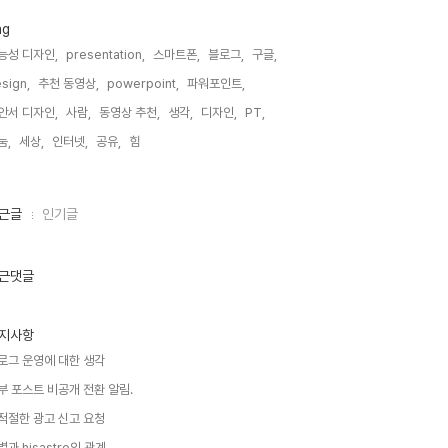
ag
능성 디자인,
presentation,
스마트폰,
블로그,
구글,
sign,
추천 동영상,
powerpoint,
파워포인트,
안서 디자인,
사람,
동영상 추천,
생각,
디자인,
PT,
눔,
세상,
인터넷,
공유,
힘,
근글
인기글
근댓글
지사항
로그 운영에 대한 생각
부 포스트 비공개 전환 알림.
적절한 광고 신고 요청
별과 hisastro의 관계