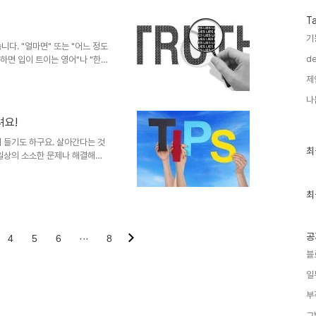
)으로 악기 연주를?!!드론
많은 이들이 "그건 그게 아니
T
본질이란 간단한 건 아니라는 생
기
싫다고 그 싫은 것을 대입하여 어
다. "얼마면" 또는 "어느 정도
de
 하면 입이 트이는 영어"나 "한달
이미지 출처:
제
득을 챙기기(돈벌기) 위한 수단에 불
여된 거죠. 현 시대를 대입하면
나
 이렇게 말하는 이도 있습니다. 이
려요!
십시오. 꾸준히 한다는 약속만 하
 수 없지만... ..
 들기도 하구요. 살아간다는 것
최
최
 일상의 소소한 문제나 해결해야
근
 마음이라도 그런 상황에서 이런
글
 수 있을 겁니다. 다른 누구보
과
인
최
ctorycenter.com 더도 말
기
 상황들에 유용하게 활용할 좋은
글
 약 4천만 건 가까이 페이지 뷰
꺽쇠로 간..
공
4
5
6
···
8
블
일
부
그