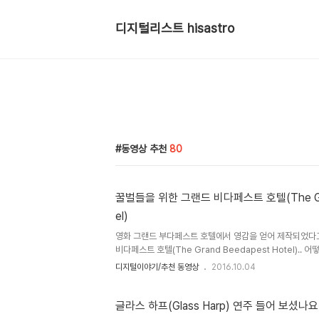
디지털리스트 hisastro
동영상 추천
80
꿀벌들을 위한 그랜드 비다페스트 호텔(The Gra
el)
영화 그랜드 부다페스트 호텔에서 영감을 얻어 제작되었다
비다페스트 호텔(The Grand Beedapest Hotel)..
놀라지 않을 수 없었습니다. 그러잖아도 애청하는 팟캐스트
디지털이야기/추천 동영상
2016.10.04
해 다뤘던 내용으로 관심을 가졌던 소재였는데, 이런 멋진 동
넓얕] 94회 - 꿀벌의 민주주의 1[지대넓얕] 94회 - 꿀벌
본 건 이를 제작한 "테일러 오브 헤로게이트(Taylors of H
글라스 하프(Glass Harp) 연주 들어 보셨나요
한 직후 SNS를 통해 접했던 약 두 달 전쯤입니다. 블로거