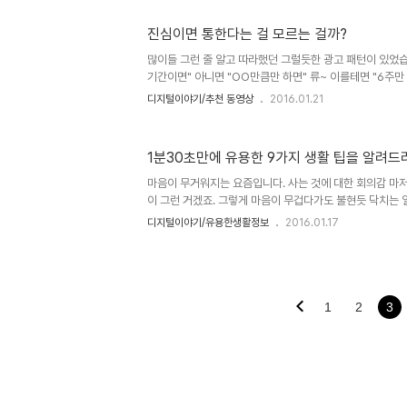
도의 분화가 자연스럽게 이루어지고 있습니다. 드론(Drone
(Drone)은 불꽃축제도 변화시킨다 이러한 모습들을 보면 
진심이면 통한다는 걸 모르는 걸까?
다"라는 식으로 본질을 쉽게 이야기합니다만, 어떤 면에서 
각이 들기도 합니다. 이를테면 어떤 특정 인물이나 나라가 
많이들 그런 줄 알고 따라했던 그럴듯한 광고 패턴이 있었습니
떤 사안..
기간이면" 아니면 "OO만큼만 하면" 류~ 이를테면 "6주만
이면 복근이 생기는 운동법"은 그 대표적인 예가 될겁니다. 
디지털이야기/추천 동영상
2016.01.21
ryanholzinger.com 이런 류는 제가 볼 때 그저 내 이
과합니다. 그럴듯 할지는 모르겠으나 들여다보면 진심은 결
수가 낮아도 너무 낮습니다. 이래서 되겠습니까?!! 그런데,
1분30초만에 유용한 9가지 생활 팁을 알려드
정도는 되야죠."얼마 만큼만 하면 된다는 식을 기대하지 마
시면 제가 책임지겠습니다" 서로 다른 광고 방법의 일환일지는 알
마음이 무거워지는 요즘입니다. 사는 것에 대한 회의감 마저
이 그런 거겠죠. 그렇게 마음이 무겁다가도 불현듯 닥치는
할 여러가지 상황들에 직면하는 경우가 허다합니다. 무거운
디지털이야기/유용한생활정보
2016.01.17
짧은 팁과 같은 내용과 동영상이 두고 두고 좋은 해결책이 될
다 저에겐 아주 요긴할 것 같습니다. 이미지 출처: www.myvi
고 단 1분 30초만 투자하세요. 다음과 같은 9가지 갖가지
아이디어를 얻게 될 겁니다. 뭐~ SNS를 통해 전세계적으로
를 기록한 이미 유명한 동영상이긴 합니다만... ^^ 1. 고정용 
1
2
3