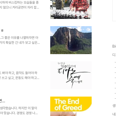
위시하여 버스킹하는 모습들을 종
많지 않으니 거리공연이 자리 잡을
 없는 건 당연한 결과일 것이고,
되는 문제라 할 수 있습니다. 무
경험할 자연스러운 기회가 줄어들
다. 세상도 변하고 있는데 말이
 ㅎ
 거리문화, 광장문화가 보기 좋은 것
 때문이 아닌가 싶습..
..그 좋은 이유를 나열하자면 아
가지 확실한 건 내가 보고 싶은
B
이유 중 빼놓을 수 없는 요소라고
 직접 가서 보질 않는다면 방송에서
디
가능했던 얘깁니다. 물론, 인터
송 프로그램을 시간대에 맞춰 비디
었지만 그럴 수 있는 이들은 소
니다. 하지만 ..
도 봐야 하고, 음악도 들어야 하
 쓰고 싶고, 운동도 해야 하고,
. 하지만 뭐~ 설마 저만 그런 것
테니... ㅠ.ㅠ 그나마 나름 하고
나 욕구에 완벽히 부응하지는 못
원~ 그중에도 음악을 스스로 즐
..
인 건 인터넷 세상이란 거죠. 얼
생
수 있..
생각했습니다. 하지만 이 말이
야 맞습니다. 경쟁도 경쟁 나름
내