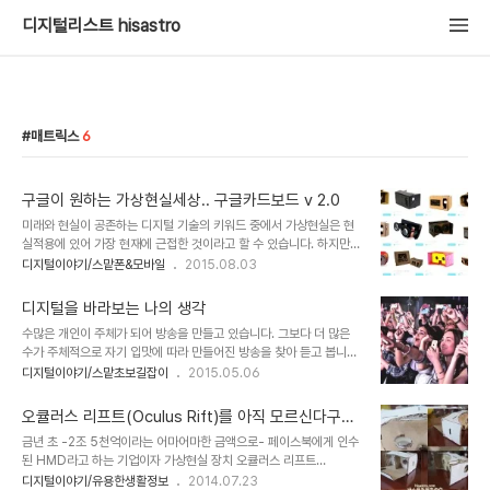
디지털리스트 hisastro
매트릭스
6
구글이 원하는 가상현실세상.. 구글카드보드 v 2.0
미래와 현실이 공존하는 디지털 기술의 키워드 중에서 가상현실은 현
실적용에 있어 가장 현재에 근접한 것이라고 할 수 있습니다. 하지만
그건 오큘러스리프트가 세상에 선보이기 전까지는 상상에 불과했던
디지털이야기/스맡폰&모바일
2015.08.03
일이었을 겁니다. 상상으로야 못할 것이 없었겠지만 실제 가상현실이
라는 것을 구현한 다양한 미디어들에서의 표현들은 상상을 다시 상상
디지털을 바라보는 나의 생각
해야 하는 것과 다르지 않을 만큼 현실감이 떨어졌다고 해야할 겁니다.
수많은 개인이 주체가 되어 방송을 만들고 있습니다. 그보다 더 많은
▲ 미래소년 코난의 한장면 많은이들의 호평을 얻었던 영화 매트릭스
수가 주체적으로 자기 입맛에 따라 만들어진 방송을 찾아 듣고 봅니다.
에서 연출된 가상현실 장면이나 미래소년 코난 마지막 부분에서의 그
무인 헬기(드론,Drone)로 원격조정하여 사진은 물론 동영상을 실시
디지털이야기/스맡초보길잡이
2015.05.06
것은 정말 대단해 보이긴 했지만 지금 당장 구현하기 어려운 것이라 느
간으로 전송받기도 합니다. 개인이지만 방송하는 방법도 최첨단 그 자
꼈었으니까요. 적어도 저는 그랬습니다. 이미지 출처:
체입니다. 이미지 출처: www.cboxinginfo.com 최근, 스포츠 연예
www.zmescience.com 부연적으로 오큘러스리프트의 장치구
오큘러스 리프트(Oculus Rift)를 아직 모르신다구
관련 포스트들은 어김없이 파퀴아오와 메이웨더 권투시합 이야기로
성..
요?
금년 초 -2조 5천억이라는 어마어마한 금액으로- 페이스북에게 인수
봇물을 이뤘습니다. 제 관심은 그 시선이 모아진 빅매치를 즐기는 과정
된 HMD라고 하는 기업이자 가상현실 장치 오큘러스 리프트
의 변화에 있었습니다. 즉, 페리스콥(Periscope)과 같은 간단한 앱을
(Oculus Rift). 얼마 전엔 구글 개발자 대회인 I/O컨퍼런스에서 -어
디지털이야기/유용한생활정보
2014.07.23
활용한 개인들의 동영상 전송으로 그 방송을 본 이들이 적지 않다는 사