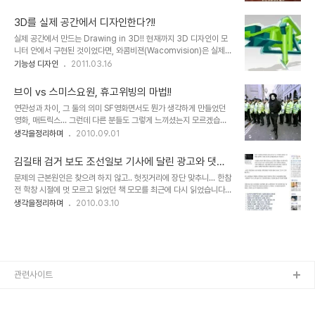
떤 의도인지 잘 몰라도- 페이스북에겐 조금 거시기 했을 카드보드
실 말입니다.-개인적으로는 qik.com에서 지원했던 서비스가 너무
(Cardboard)를 참가자들에게 선물로 나눠줘서 또 한번 화제가 되었
그립고 아쉽습니다...
3D를 실제 공간에서 디자인한다?!!
었습니다. 저도 그 내용을 주제로 포스팅하기도 했습니다. 구글은 페이
실제 공간에서 만드는 Drawing in 3D!! 현재까지 3D 디자인이 모
스북을 조롱한거야~! 그리고 간단히 그걸 한번 따라 해본다고 하나를
니터 안에서 구현된 것이었다면, 와콤비젼(Wacomvision)은 실제
시험 삼아 만들어 보기도 했습니다.만드는 솜씨기 부족했지만 사용해
공간에 디자인을 할 수 있는 입체 캔버스 디자인 컨셉으로써 이건 그야
기능성 디자인
2011.03.16
본 결과... 오~ 정말 이거 괜찮더군요. ㅎ 아래는 제가 만든 허접 카드
말로 디자인의 혁신을 가져올만한 개념이라고 생각됩니다. 입체 타블
보드 입니다. ㅎ 그런데, 이걸 보여드리고 설명을 드려도 직접 해보기
렛이라고 해야할까요? (와콤비젼이라고 하여 와콤회사와 관계가 있나
전 까지는 이 물건이 무엇인고?..
브이 vs 스미스요원, 휴고위빙의 마법!!
생각했는데, 확인은 못하였습니다.) 디자이너의 설명에 따르면, 와콤
연관성과 차이, 그 둘의 의미 SF영화면서도 뭔가 생각하게 만들었던
비젼(Wacomvision)은 특수 제작된 3차원 전자펜으로 브러쉬의 크
영화, 매트릭스... 그런데 다른 분들도 그렇게 느끼셨는지 모르겠습니
기, 압력, 감도를 사용자 정의에 따라서 적용할 수 있으며, 생성된 3D
다만, 저는 주인공 키아누리브스 보다 휴고위빙이 더 기억에 남았습니
생각을정리하며
2010.09.01
디자인을 온라인을 통해 즉시 공유할 수 있다고 합니다. 또한 루브르
다. 아니, 휴고위빙이 아니라 스미스 요원을 기억했다는 것이 더 정확
박물관과 같은 보존 가치가 있는 건축물들을 입체적으로 스캐닝을 할
한 표현입니다. 솔직히 영화는 좋아해도 전문적으로 파고들 만큼 영화
수 도 있다는 군요. 미..
김길태 검거 보도 조선일보 기사에 달린 광고와 댓글
를 많이 보는 편은 아니며 배우들 이름도 잘 기억하지 못하기에... 그러
을 보며...
문제의 근본원인은 찾으려 하지 않고.. 헛짓거리에 장단 맞추니... 한참
나 조금 관심이 간다 싶을 땐 얘기가 달라집니다. 찾아 봐야 돼죠. 꼬리
전 학창 시절에 멋 모르고 읽었던 책 모모를 최근에 다시 읽었습니다.
에 꼬리를 물며 이어지는 궁금증과 또 새롭게 알게 되면서 또다시 궁금
세상을 어느 정도 살고 난 후 다시 본 모모는 좀 다르게 느껴지고 더 많
생각을정리하며
2010.03.10
해지는 모든 연결고리들을 그 궁금증과 의문이 어느정도 풀릴 때까지
은 것을 생각하게 만들었습니다. 이러한 측면에서 보자면, 꼭 젊은 날
찾아 다녀야 하는데, 그렇게 만든 배우가 바로 휴고위빙입니다. 브이포
에 머리가 잘 돌아가고 나이가 들면 머리가 굳는다던 예전의 말들이 좀
벤데타를 보게된 후 말이죠. 브..
의아하게 느껴지도 합니다. 헌재로 부터는 사형제도가 합헌이란 결정
이 내려졌는데, 세상의 범죄는 더욱 가중되고 있는 듯 근래들어 뉴스를
치장하는 살인 사건 보도들이 줄을 잇고 있습니다. 온통 성을 상품화하
고 합법 또는 왜곡된 힘을 가장한 구역질 나는 뒷거래와 온갖 추잡스런
관련사이트
행태들은 너나 없이 하면서 어떤 사건 하나가 발생하고 나면, 찌라시
기자와 위정자들은 옳거..