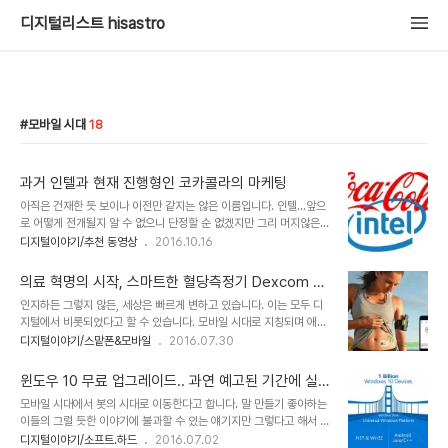
디지털리스트 hisastro
모바일 시대
18
과거 인텔과 현재 진행형인 코카콜라의 마케팅
아직은 건재한 듯 보이나 이전만 같지는 않은 이름입니다. 인텔...앞으
로 어떻게 전개될지 알 수 없으니 단정할 순 없겠지만 그리 머지않은
시간 안에 잊혀질 수도 있으리라 예상합니다. 그러나 93~98년까지
디지털이야기/추천 동영상
2016.10.16
인텔이 진행했던 광고 전략 인텔 인사이드(intel inside) 캠페인은 그
시절을 살았던 이들의 기억 속에 명확히 각인시켰을 만큼 성공적이었
의료 혁명의 시작, 스마트한 혈당측정기 Dexcom G
습니다. 이를 감안하면 그 이름의 인지도는 줄어들더라도 연관된 요소
5
인지하든 그렇지 않든, 세상은 빠르게 변하고 있습니다. 이는 모두 디
들을 엮어 전달하기 좋아하는 호사가들을 통해 보다 오래도록 남을 것
지털에서 비롯되었다고 할 수 있습니다. 모바일 시대로 지칭되며 애플
이라고 생각됩니다. 당시 인텔의 광고는 정말 획기적이었습니다. 그것
의 아이폰 출시를 기점으로 시작된 이 흐름은 이제 봇이라는 새로운 패
디지털이야기/스맡폰&모바일
2016.07.30
도 전략적으로 아주 영민한 인텔이었다는 표현이 적절할 정도였습니
러다임을 이야기하는 시점에 와 있습니다. 이를 이해하고 안 하고는 중
다. 재주는 곰이 부리고 인텔은 그저 앉아서 엄청나게 남는 장사를 한
요하지만, 그렇다고 그 변화가 각자의 이해 여부와 직접적으로 연관되
것이라고 할 수 있으니까요. 인텔..
윈도우 10 무료 업그레이드.. 과연 예고된 기간에 실
지는 않습니다. 지금은 나아졌지만 얼마 전까지 한 달에 한 번은 반드
제로 종료할까?!
모바일 시대에서 봇의 시대로 이동한다고 합니다. 말 만들기 좋아하는
시 병원 진료를 받아야 했습니다. 정기 건강검진을 통해 알게 된 당뇨
이들의 그럴 듯한 이야기에 불과할 수 있는 얘기지만 그렇다고 해서 틀
때문이었죠. 2013년 11월의 일입니다. 그 이후 매일 아침저녁으로 당
린 말이라고 할 수도 없습니다. 인공지능이 발현될 특이점이 목 전에
디지털이야기/소프트.하드
2016.07.02
뇨약은 물론이고, 혈당측정기로 당뇨 수치를 확인해야 했습니다. 당뇨