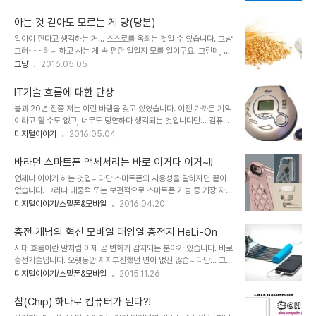
다다른 것 만큼은 분명해 보이니까요. 물론 흐름을 읽지 못하고 그저
는 병이 아니다 젊다고 생각했는데... 마음 한 구석이 뻥 뚫린 듯 얼마
그럴듯 하니 보고 싶고, 자시만의 생각대로 모바일 시대가 가고, 새로
나 착잡했는지 모릅니다.온라인..
아는 것 같아도 모르는 게 당(당분)
운 시대가 도래한다는 식으로 곡해하는 건 곤란한 얘기지만요. 이러한
알아야 한다고 생각하는 거... 스스로를 옥죄는 것일 수 있습니다. 그냥
바람 몰이 중심에는 MS가 있습니다. 모바일 붐이 일었던 지난 10년
그러~~~려니 하고 사는 게 속 편한 일일지 모를 일이구요. 그런데, 그
가까운 세월을 떠올리며 이를 갈았을 MS의 입장이라면 아주 새로운
렇게 하고 싶어도 못하는 건 태생이 그래서 그렇다고 해야 할까요? 이
그냥
2016.05.05
국면을 맞이하고 싶기도 했을 겁니다. 아니 분명히 그럴 겁니다. 이미
미지 출처: 유튜브 갈무리(5 Everyday Questions You've
지 출처: news.softpedia.com 사실 관망하는 이의 입장에서는 그
Always Wondered About (With Answers)) 다른 건 몰라도 관
기간동안 이렇다 할 이..
IT기술 흐름에 대한 단상
심을 갖게 되는 것이라면 좀 더 깊이 알아보는 건 당연한 일일 겁니다.
불과 20년 전쯤 저는 이런 바램을 갖고 있었습니다. 이젠 가까운 기억
하지만 그럼에도 알아 보는 것의 한계랄지... 어느 정도의 선을 넘지 못
이라고 할 수도 없고, 너무도 당연하다 생각되는 것입니다만... 컴퓨터
하는 것이 대부분이 아닌가 생각되었습니다. 당뇨와 관련하여 궁금했
로 음악을 들을 수 있으면 좋겠다. 상상이 가나요? ㅎ제 기억이 맞다면
디지털이야기
2016.05.04
던 "당"에 대한 의미를 찾아 보던 중 문득 떠오른 생각이기도 합니다.
94년도 즈음의 일입니다. 당시만 해도 컴퓨터의 사운드 카드로 음악
이 글의 이유이면서... 실제 "당"이 의미하는 걸 모르는..
을 듣는 건 고작해야 Midi 수준이었죠. mp3가 나오기 전이라서 뭐~
바라던 스마트폰 액세서리는 바로 이거다 이거~!!
솔직히 기계음에 불과한 노래방 프로그램이었지만 ims라는 확장자로
언제나 이야기 하는 것입니다만 스마트폰의 사용성을 말하자면 끝이
된 Midi파일을 재생하는 Ocplay나 IMplay 프로그램만으로도 감지
없습니다. 그러나 대중적 또는 보편적으로 스마트폰 기능 중 가장 자주
덕지 했던 때이기도 합니다. 사운드카드라고 해봐야 8비트, 16비트
또는 중요하게 생각하는 것을 꼽으라고 한다면 아무래도 사진.. 그러니
디지털이야기/스맡폰&모바일
2016.04.20
하던 옥소리, 사운드블라스터가 고작이었던 때였구요. 뭐~ 그게 최고
까 카메라 기능이 아닐까 합니다. 그러나 현재까지의 스마트폰이 갖는
긴 했습니다. ㅎ Mp3가 대중화 되고 동시에 PC성능도 빠르게 향상
한계는 분명했습니다. 기존 똑딱이 카메라를 모두 삼켜버릴 만큼 그 위
되면서 어느 순간 컴..
충전 개념의 혁신 모바일 태양열 충전지 HeLi-On
세가 대단했지만 광학 렌즈를 장착하기 어려운 스마트폰의 구조상 어
시대 흐름이란 말처럼 이제 곧 변화가 감지되는 분야가 있습니다. 바로
딘가 채워지지 않는 그 부족한 느낌은 10년 가까운 모바일 시대임에도
충전기술입니다. 오랫동안 지지부진했던 면이 없진 않습니다만... 그간
변함없는 상황입니다. 물론, 별도로 카메라 모듈만 따로 만들어 와이파
모바일 시대에 전력을 공급하는 방법은 기존 전자기기 사용의 그것과
디지털이야기/스맡폰&모바일
2015.11.26
이 또는 블루투스로 스마트폰과 연결하여 사진을 찍는 방식의 새로운
크게 달라지지 않았습니다. 이는 그만큼 모바일 기기 사용에 있어 난제
카메라라던가 간단하게는 스마트폰 렌즈 부분에 집게 형태로 고정시
를 제공하는 원인이었습니다. 모바일의 활용의 정점이라할 수 있는 웨
킨 후 별도의 렌즈를 장착하여 사용하는 제품..
칩(Chip) 하나로 컴퓨터가 된다?!
어러블의 발목을 잡은 근본 원인 역시 전력 공급 방법의 변화가 뒤따르