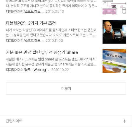
작아지는데 성능은 더 좋아지는 것이 디지털의 일반적 속성인 듯 합니
지 않았다는 점이 지목됩니다. 이미지 출처:
다. 논리적 구조를 지니고 있으니 물리적인 크기에 압축하여 더 많은
cochlearimplantonline.com 다행스러운 건 -아직 완성적이라
것을 담을 수 있는 방향이 디지털의 흐름이기 때문일 겁니다. 보신 분
디지털이야기/소프트.하드
2015.05.13
할 순 없다 하더라도- 이러한 불편함과 발전의 저해에 대해 많은 개발
들이라면 기억하실지 모르겠습니다. 2009년 전후하여 한동한 유행
자와 기업들의 노력들로 인해 기대감을 놓지 못하게 한다는 점인데, 그
이었죠. 그때의 영향을 받아 적잖은 이들이 지금도 유사한 형태의 다양
중 하나가 얼마 전 애플에서 특허로 등록하고..
타블렛PC의 3가지 기본 조건
한 버전들이 만들어지고 있습니다만... Did You Know? 그 중에서도
내가 바라는 타블렛PC 아이패드를 출시하면서 스티브 잡스는 랩탑과
가장 인상 깊었던 버전이 Did You Know? 4.0입니다.아직 못 보신
는 그 성격을 달리 한다고 했습니다. 아마도 기존 노트북 또는 노트북
분들이라면 꼭 한번 보시길 강권합니다. 아래 링크를 남겨 놓겠습니다.
형태의 타블렛PC와 차별화 하고자 했을 겁니다. 그 말은 달리 보면 기
디지털이야기/소프트.하드
2010.11.03
참고로 제가 좋아하는 마하반야님과 Hana님께서 번역하셨다는... ^^
존의 노트북... 특히 대중화된 랩탑의 OS가 데스크탑과 다르지 않다는
몇 일 전 크라우드 펀딩 사이트인 킥스타터에서 CHIP 이라는 이름의
점을 염두에 두고 이를 사람들에게 강하게 인식시키고자 하는 의도가
초저가 컴퓨터가..
기분 좋은 만남 벨킨 유무선 공유기 Share
있었지 않았을까 합니다. ※ 각 이름의 의미가 혼돈스러울 수 있기에 아
세심한 배려가 느껴지는 벨킨 Share 본 포스트는 벨킨(Belkin)에서
이패드와 같은 제품들은 "타블렛PC"로, 기존의 윈도계열 OS가 탑재
새롭게 출시한 유무선 공유기 제품군 중 Share라는 이름의 제품을약
된 노트북들은 "타블렛 노트북"으로 표기합니다. 한편으론 처음 아이
2주간의 시간동안 사용하면서 느끼고 확인한 사항들을 바탕으로 가감
디지털이야기/블로그Weblog
2010.10.22
패드가 출시된 이후 일부에서는 아이패드에 대해 아이폰에서 크기만
없이 정리한 내용입니다. 언젠가 핸드폰 거치대 제품을 사용하게 되면
커진게 아니냐고 혹평 하기도 했습니다만 스티브 잡스는 거꾸로 아이
서 그 느낌을 리뷰 포스트로 작성하며... "어떤 특정 제품을 포스팅한
폰은 아이패드를 위한 시작에 불과했다는..
다는 건 그만큼 민감하고 책임을 느낄 수 밖에 없습니다. 하지만, 또 그
더보기
만큼 실제 좋은 제품을 알린 결과로 이를 필요로 하는 분들에게 좋은
선택을 할 수 있도록 한다는 것 역시 보람있는 일이 아닐 수 없습니
다."라는 말씀을 드렸었는데... 이번 역시 그렇습니다. 벨킨 유무선 공
유기 Share의 사용기를 말씀드리기에 앞서, 짧은 시간 동안 경험한
내용을 근거로 서술한..
관련사이트