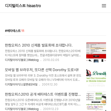
디지털리스트 hisastro
베타테스트
11
한컴오피스 2010 신제품 발표회에 초대합니다.
한컴오피스 2010 신제품 발표회에 초대합니다. 한컴오피스2010베
타 테스트에 참여를 했었는데... 한글과컴퓨터로부터 메일이 날라왔습
니다. 한컴오피스 2010 신제품 발표회를 한다는 군요. 한컴오피스
디지털이야기/블로그Weblog
2010.02.05
2010이 과연 어떻게 출시가 되었는지 잘 살펴볼 좋은 기회가 되지 않
을까 합니다. 또한, 신제품 발표회에 참석하여 설문지를 작성하면 여행
모바일 웹 브라우저, 또다른 선택 Dorothy 도로시!!
용 파우치를 선물로 준다고 합니다. 서울 및 인근에 계신 분들 중 시간
모바일 웹 브라우저! 리뷰 3. Dorothy 이전 포스트에서 살펴 본 윈도
이 되시면 사전등록을 하고 참여하실 수 있지 않을까 싶습니다. 토종
모바일 IE와 오페라 모바일 및 오페라 미니 V5베타에 이어서 도로시
오피스 프로그램으로써 이전과 달리 많은 부분 MS에 밀리고 있고...
모바일 웹 브라우저에 대해 개인적인 사용 경험을 바탕으로 성능 및 기
디지털이야기/스맡폰&모바일
2009.12.30
향후 클라우드 컴퓨팅 오피스 환경을 생각하면 구글독스의 영향을 생
능에 대해 말씀드리도록 하겠습니다. ▲ 윈도모바일에서 구동되는 또
각하지 않을 수없는데... 부디 사용자들로부터 많은 호응이 있는 한컴
하나의 모바일 웹 브라우저! Webkit기반의 도로시!! 내용이 내용이다
오피스 2010이 되었으면 합니다...
한컴오피스2010 공개 베타테스트 이벤트를 진행합니
보니 가볍게 살펴본다고 생각하고 시작했는데, 일부 부담이 붙어버린
다!!
한컴오피스2010 오픈베타테스트 이벤트를 진행합니다!! 2010년을
글이 되어 버렸습니다. 그런 까닭에 본이 아니게 글의 진행에 있어 속
몇일 앞두고 그간 두 차례의 비공개 베타테스트(CBT)를 거쳐 어느정
도가 느려진 점이나 약속과 다르게 살펴보고자 했던 프로그램에 대한
도의 완성도를 갖춘 형태로 드디어 한컴오피스2010에 대한 공개 베
디지털이야기/블로그Weblog
2009.12.23
내용을 다루지 못하고 다음으로 미루게 된 부분도 생기게 된 듯 합니