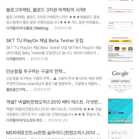
타테스트(OBT)를 진행하는가 봅니다. 저도 첫번째 비공개 베타테스
다.하지만, 어찌됐든 생각했던 바와 이미 약속된 내용들에 대해서는 시
트에 참여를 했고, 두번째는 좀 우여곡절이 있기도 했었습니다만, 어쨌
간이 조금 걸리더라도 마무리..
블로그마케팅, 블로드 3차원 마케팅의 시작!!
든... 진행에 있어서도 좀 보완이 되어 보입니다. 특히 홍보를 위한 이
블로그마케팅, 블로드 3차원 마케팅의 시작!! ★★★본블로드 홍보
미지 등과 준비된 상품들도... 신경을 쓴 듯한 느낌이 드는군요. 기존에
포스팅에서 좋은 글로 선정되었습니다.★★★ 어느 분은 파워블로거
한컴오피스나 한글을 사용해 보셨다면-대한민국 사람이라면 써본 사
와 프로블로거로 나누어 그 명확성을 수입이라는 기준으로 이야기를
디지털이야기/블로그Weblog
2009.11.18
람이 대부분이겠지만...^^ - 새로워진 기능들을 한번 사용해 보시는 것
하는 분들도 있습니다만, 제 생각은 쌍방향의 정보 유통에 있어 이미
도 괜찮을 듯 합니다. 또한 사용을 해보시고 한컴에서 진행하는 이벤트
둘을 나눈다는 건 좀 무리가 있지 않나 생각합니다. 물론 수입만을 생
에 참여하셔서 덤으로 선물을 ..
SKT TU PlayOn 채널 Beta Tester 모집
각해 포스팅을 그러한 쪽으로 유도하거나 속된말로 트릭을 활용하는
SKT TU PlayOn 채널 Beta Tester 모집 SKT에서 PlayOn 채널
경우가 좀 빈번한 경우에 눈쌀이 찌푸려지기도 합니다만, 전 이러한 형
(퀴즈채널) Beta Tester를 모집한다고 합니다. 여타의 이벤트의 경
태의 블로그 운영을 프로블로거라 지칭한다는 것 자체가 좀 우습다고
우 특정한 몇 명에게 혜택을 주지만, 선발 인원이 200명이나 되고, 미
디지털이야기
2009.11.18
생각합니다. 그 이유는 단순히 이러한 광고만 게재하는 형태로 운영한
션을 모두 수행하면 30분의 무료통화권도 준다고 합니다. 그리 어려
다고 해서 제대로 수입이 있을리 만무하며, 제대로 수입을 올린다고 생
운 미션도 아닌 듯 하니 가볍게 참여하고 무료통화 30분을 가져 가는
각되는 프로블로거의 블로그를 보면, 어딘가 달라도 ..
단순함을 추구하는 구글의 전략...
것도 괜찮아 보입니다. 보통 캐쉬백이 1천원 당 1포인트니까... 이러한
단순함을 추구하는 구글의 전략... ▲ 구글의 한국 웹사이트 메인 화면
캐쉬백으로 산정하면 무료통화 30분은 작은 게 아니라는 생각도 듭니
우연히 Delos island님의 블로그를 방문하여... 구글에서 개발자로
다. ^^ 물론 저의 생각입니다. SKT를 사용하고 계시고 위성DMB TU
근무하고 있는 데니스 황이 -구글 메인페이지의 구글 로고를 디자인하
짧은글긴기억...
2009.11.12
를 사용하시는 분들은 참여해 보시는 것도 괜찮지 않나 생각합니다. 사
는 것으로 잘 알려진 - 구글에 대해 단적인 특성을 설명하는 내용을 보
실... 개인적으론 이런 이벤트 보다 빨리 좋은 데이터 요금제가 나..
게 되었습니다. 짧은 내용이었지만, 참 많은 생각을 하게 만듭니다.
엑셀? 넥셀!!!(한컴오피스2010 베타 테스트. 다섯번
"구글이 단순함을 고집하는 이유 중 하나는 그것이 바로 구글의 기본
째)
엑셀? 넥셀!!!(한컴오피스2010 베타 테스트. 다섯번째) ★★★ 한글
철학이기 때문이며, 엔터테인먼트나 포털사이트와는 달리 사용자가
과컴퓨터 CBT의 우수 사용기로 선정되었습니다.★★★ 한글과 컴
빨리 와서 찾고자 하는 정보를 가장 빨리 찾고 빨리 떠나야 구글이 성
퓨터에서 제시한 필수미션은 5번의 글 또는 1번의 UCC동영상을 베
디지털이야기/소프트.하드
2009.10.23
공한다는 것." 어떻게 하면 사용자를 붙잡아 둘까를 고민하는 우리네
타테스터의 블로그에 게재하는 것입니다. 하지만 규정된 어떤 범주 내
포털들의 모습들을 볼 때 역설적이지만, 구글의 또다른 현명함이 느껴
에서 제시되는 것을 따라 하는 걸 그리 좋아하질 않아서... 생각으로는
집니다. 소를 끌어내기 위해 ..
MS파워포인트vs한컴 슬라이드(한컴오피스2010 베
나름대로 사용하면서 평가되는 내용에 대하여 포스팅을 할까 생각을
타 테스트. 네번째)