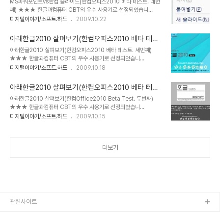
MS파워포인트vs한컴 슬라이드(한컴오피스2010 베타 테스트. 네번
하고 있었는데, 결국 시간에 쫓긴 꼴이 되고 말았다는 자책을 할 수 밖
째) ★★★ 한글과컴퓨터 CBT의 우수 사용기로 선정되었습니
에 없습니다. 물론 그렇다고 대충 하고 넘어가려 하지는 않았지만, 부
다.★★★ MS오피스를 사용하는 가장 큰 이유 중 하나는 아마도 파
디지털이야기/소프트.하드
2009.10.22
족한 건 어쩔 수 없다 생각입니다. 어제까지 4차례에 걸쳐 한컴오피스
워포인트 때문일 것이라는 것은 대부분의 사용자들이 갖는 공통된 생
의 설치와 패키지로 포함되어 있는 프로그램들을 살펴 보았습니다. 이
각일 겁니다. 저또한 그렇습니다.("저 또한" 이 맞는 말일 텐데, 왠지
제 마지막이라고 할 수 있는 스프레드쉬..
아래한글2010 살펴보기(한컴오피스2010 베타 테스
"저또한"이 더 익숙하여.. 몇 번을 고치고 하다가... ^^) 그래서 그동안
트. 세번째)
아래한글2010 살펴보기(한컴오피스2010 베타 테스트. 세번째)
한글과컴퓨터의 프로그램을 사용한다고 하면 곧 아래한글을 의미하는
★★★ 한글과컴퓨터 CBT의 우수 사용기로 선정되었습니
것이었고, 결론적으로 오피스 프로그램의 영역에서 MS가 그 영역을
다.★★★ 아래한글2010(이하 한글2010)에 대하여 지나번 글에서
디지털이야기/소프트.하드
2009.10.18
넓혀가는 바탕이 마련되었다고 해도 과언은 아닐겁니다. 물론 엑셀 또
는 메뉴에 대한 내용을 중점으로 살펴보았는데, 이번엔 세부적 기능들
한 그 충분한 이유 중 하나이긴 하겠지만... (이 엑셀에 대해서 제가 알
에 대한 내용을 한글2010에서 기본적으로 제공하는 도움말 기능을
고 있는 바로는 과거 명성을 지녔던..
아래한글2010 살펴보기(한컴오피스2010 베타 테스
기본적으로 활용하고 필요에 따라 기존의 한글2007과 한컴오피스
트. 두번째)
아래한글2010 살펴보기(한컴Office2010 Beta Test. 두번째)
2010이 촛점을 맞추고 있는 MS오피스2007의 워드를 비교하며 좀
★★★ 한글과컴퓨터 CBT의 우수 사용기로 선정되었습니
더 심도 있게 알아보도록 하겠습니다. 먼저 말씀드릴 사항은 한컴오피
다.★★★ 아래한글 1.5로 기억됩니다. 처음 아래 한글을 사용했던
디지털이야기/소프트.하드
2009.10.15
스2010 패키지 자체가 MS오피스에 견줄 그야말로 오피스 패키지로
것이... 벌써 20년 가까운 세월이 흘렀으니 이런 걸 두고 격세지감이
서 상당한 접근을 하고 있다는 것을 인정하지 않을 수 없지만, 다른 프
라 해야할까요? ^^ 암튼 하나워드프로세스를 사용해 오다가 아래한글
로그램 보다 한글2010에 보다 중점적으로 살펴보는 이유는..
을 처음 접하던 순간 감탄사의 연발이었습니다. 지금 가만히 생각해 보
더보기
니 살아온 날들의 기억 속에 줄기는 아니지만 주~욱 아래한글이라는
프로그램이 생활 속에 녹아 있었다는 것이 새롭게 다가옵니다. 되돌아
본김에 좀더 옛기억을 더듬어 보겠습니다. ^^ 사실 지금 생각할 땐 조
금 비약적인 상징성이라 생각하지만 언젠가는 대중적 군중심리에 편
승한 애국심에 의해 외산 소프트웨어에 맞선 ..
관련사이트