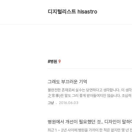
디지털리스트 hisastro
병원
9
그래도 부끄러운 기억
불완전한 존재로써 실수는 당연하다고 생각합니다. 이 생
之常事)란 말도 그리 좋게 받아들여지진 않습니다. 조심하
라는 것을 그저 쉽게 받아들이지 않겠다는 전제가 있기 때
그냥
2016.06.03
이라면 양심은 있고, 누구나(라고 할 수 있을지는 저만의 생
지는 않을 테니까 말이죠. 오히려 좀 더 깊이 생각한다면 말
은 것이 없다면 어떨까... 상상하곤 합니다. 세상은 원래 그
병원에서 개선이 필요했던 것.. 디자인이 말하
사실 살면서 이쪽저쪽 다 고려하고 배려하면서 살기란 간단
뚱이 하나 살피고 추스르는 것조차 어려운 현실에선 더욱 그
최근 1 ~ 2년 사이에 병원을 가까이 한 적은 없지만 몇 년