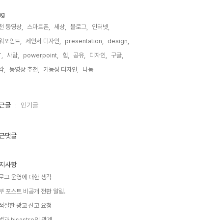
ag
천 동영상,
스마트폰,
세상,
블로그,
인터넷,
워포인트,
제안서 디자인,
presentation,
design,
,
사람,
powerpoint,
힘,
공유,
디자인,
구글,
각,
동영상 추천,
기능성 디자인,
나눔,
근글
인기글
근댓글
지사항
로그 운영에 대한 생각
부 포스트 비공개 전환 알림.
적절한 광고 신고 요청
별과 hisastro의 관계