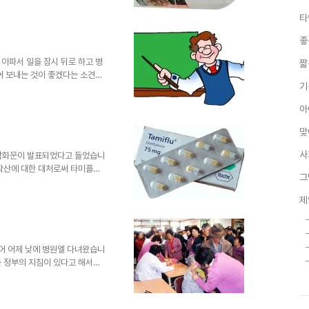
일테고, 보통 가정에서 또는 직
타
해 별도로 물로 씻는 번거로움을
 합니다. 이전의 포스트에서도
좋
니다. 결벽증이 깨끗한 것을 의
꾸기란 쉽지가 않다는 것이 문제
아파서 일을 잠시 뒤로 하고 병
짧
어 보내는 것이 좋겠다는 소견과
기
집에 오니... 아이가 극구 학교
이가 그렇게 아프지 않다고 하면
아
졸라대니 어쩔수 없이 학교에 보
니... 이번엔 아빠가 학교까지 데
맞
들어줄 수 도 없고... 하여 아이
다. "교실까지..
사
의 담화문이 발표되었다고 들었습니
 확산에 대한 대처로써 타미플루
그
는 그에 따른 너무도 많은 혼란
한 검사도 그렇지만, 의심이 된
제
있어 과연 이것이 올바른 대처 방
 바로 타미플루 처방이 되었습니
지 열이 있다는 것 하나의 단서
 처방 받았는데... 신종플루 감
있어 어제 낮에 병원엘 다녀왔습니
는 정부의 지침이 있다고 해서인
보건소의 직원분들이 나와서 노인
 무척 많으시더군요. ▲ 위 사
추출 편집 게재 그런데, 이 예