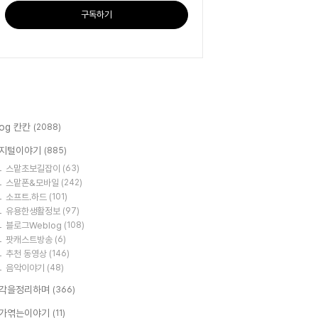
구독하기
log 칸칸
(2088)
지털이야기
(885)
스맡초보길잡이
(63)
스맡폰&모바일
(242)
소프트.하드
(101)
유용한생활정보
(97)
블로그Weblog
(108)
팟캐스트방송
(6)
추천 동영상
(146)
음악이야기
(48)
각을정리하며
(366)
가엮는이야기
(11)