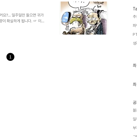
는 것에서 어느 할아버지 한 분
할아버지가 타 지역에서 오신 분
T
 하였고 할아버지는 아랑곳 하
이거요?... 일주일만 들으면 귀가
추
감량이 확실하게 됩니다. ☞ 이거
파
 저희 대학교는 졸업만 하면 취업
적은 따로 있다고 하는 것일까요?빗길
PT
여드는 수많은 차량들... 병원
생
덧붙여... 인류의 건강보다 수익창출
 이런 모습들이 ..
1
최
최
근
글
과
인
최
기
글
공
블
일
부
그