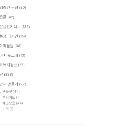
임라인 논평
(80)
은글
(42)
은글긴기억...
(137)
능성 디자인
(154)
이작품들
(36)
아 나도그래
(13)
회복지정보
(27)
냥
(238)
안서 만들기
(97)
템플릿
(44)
클립아트
(7)
배경모음
(44)
기획
(1)