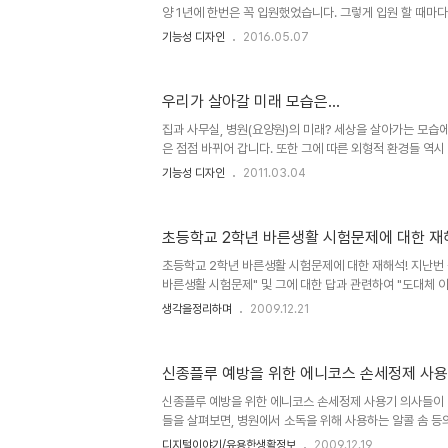
게 말하는..
양 1년에 한번은 꼭 입원했었습니다. 그렇게 입원 할 때마다
던 것이 있었죠. 병원에 입원을 했던 이들이라면 누구가 경
기능성 디자인
2016.05.07
른 표현이라고 하는데, 예전엔 보통 닝겔 또는 링겔이라고도
기본적으로 혈관에 투여하는 것이 필수다 보니 살짝 아픈 
는 경우 부작용이 있을 수도 있겠지만), 그건 어쩔 수 없다
우리가 살아갈 미래 모습은...
보통 번거로운 게 아님을 누구나 생각했을 겁니다. 물론, 단
선하려고 하는 생각으로 이어진 경우는 거의 없었겠지만요. 더
집과 사무실, 병원(요양원)의 미래? 세상을 살아가는 모습
은 점점 바뀌어 갑니다. 또한 그에 따른 외형적 환경들 역
다. 마치 SF영화의 장면들 처럼... 아래의 병원 입원실 환
기능성 디자인
2011.03.04
각한 결과물이라고할 수 있을 겁니다. 이 디자인을 보면서
다는, 아니 지금 당장이라도 이러한 형태가 적용되면 어떨
다. 그러면서 좀 지난 것이긴 합니다만, MS가 제시했던 
초등학교 2학년 바른생활 시험문제에 대한 재
물론, 병원에 입원을 했던 경험이 있는 분들이나 가족 및 주
입원실에 대한 기억들이 있을 텐데 디자인의 목적대로 병
초등학교 2학년 바른생활 시험문제에 대한 재해석! 지난번
꾸..
바른생활 시험문제" 및 그에 대한 답과 관련하여 "도대체 이런
견과 우려의 말씀들을 많은 분들이 댓글로 남겨주셨습니다. 
생각을정리하며
2009.12.21
제... 이미 보신 분들의 경우는 지겹도록 보셨을텐데요.. -.
활 시험 19번 문제의 답 2번 ■ 답 해설 교통사고를 당했을
사고의 정도를 판단하여 119는 자동으로 신고 접수가 되기 
신종플루 예방을 위한 에니코스 손세정제 사
나, 위 시험문제에 대해 자꾸 생각이 났습니다. 아마도 본
생각합니다만, 그 고민이 문제에 대해 다시금 해석을 하게 만
신종플루 예방을 위한 에니코스 손세정제 사용기 의사들이 
들을 살펴보면, 병원에서 소독을 위해 사용하는 알콜 솜 등의
이라고 합니다. 그리고 약 70% 정도가 되어야 충분한 소
디지털이야기/유용한생활정보
2009.12.19