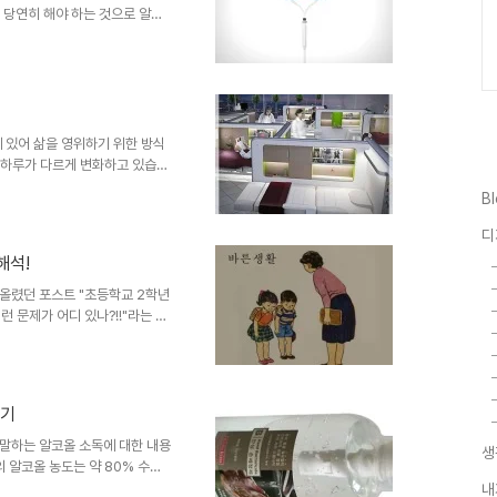
 당연히 해야 하는 것으로 알았
험했을 그건 바로 수액(링거가 바
 했었죠)입니다. 그런데, 이게
것은 기본인데(뭐~ 물론 잘못되
 하더라도 이게 움직이려고 할 때
순히 불편함 그 이상을 느껴 개
구나 그 수액이 담긴 용..
에 있어 삶을 영위하기 위한 방식
시 하루가 다르게 변화하고 있습니
경 컨셉 디자인은 그러한 미래를 생
B
 사무환경으로도 적용될 수 있겠
까라는 상상을 잠시 해보았습니
디
미래 모습들이 문득 떠올랐습니다.
해석!
위 지인이 입원했던 경우, 병원
원이 이러한 모습으로 입원실을
 올렸던 포스트 "초등학교 2학년
 문제가 어디 있나?!!"라는 의
바로 아래의 그 문제의 시험 문
-; ■ 상기 초등학교 2학년 바른생
 때 112에 신고하면 경찰이 교통
때문. 왜인지 원인은 알 수 없으
용기
질에 대한 고민 때문이 아니었을까
들었고,..
말하는 알코올 소독에 대한 내용
생
 알코올 농도는 약 80% 수준
독의 효과가 있다고 조언합니다.
내