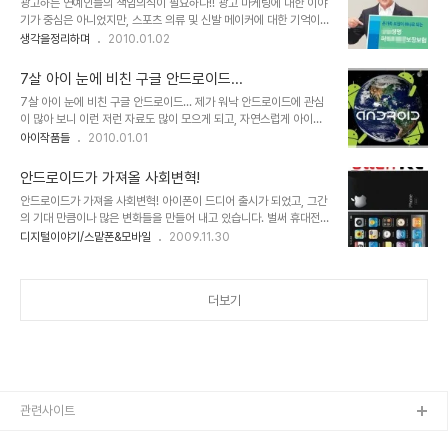
광고하는 연예인들의 책임의식이 필요하다!! 광고 마케팅에 대한 이야
는 것이 아니라 내가 참여하고, 내가 하고자 하는 바를 생각을 펼치고 함께하고자 하는 것!!
기가 중심은 아니었지만, 스포츠 의류 및 신발 메이커에 대한 기억이라
▲ 멋진 물방울 사진 1 언젠가 물방울 사진들을 보았을 때... 와~ 이런 건 도대체 어떻..
는 내용의 포스팅을 하면서 바람직한 광고 마케팅의 한가지 형태를 말
생각을정리하며
2010.01.02
씀드린 적이 있습니다. 그런데, 오늘 제가 말하고 싶은 건 현재 보편화
된 연예인들의 광고에 대한 사항입니다. 전 솔직히 말해서 일부 연예인
7살 아이 눈에 비친 구글 안드로이드...
들의 너무도 많은 수입에 대하여 그리 긍정적으로 생각하지 않습니다.
7살 아이 눈에 비친 구글 안드로이드... 제가 워낙 안드로이드에 관심
물론 그들이 말하는 것 처럼 자신의 사생활을 잃어버리고 그 나름대로
이 많아 보니 이런 저런 자료도 많이 모으게 되고, 자연스럽게 아이도
의 고충을 상쇄하는 의미로써의 반대급부라는 주장에 대해서는 일부
안드로이드 마스코트며, 제 나름대로 관심이 가는 그림들을 보게 되는
아이작품들
2010.01.01
생각해 볼 여지가 있다고는 생각합니다. 그러나, 그것이 어디에서 부터
것도 같습니다. 그런데, 지난 주말에 문득 아이가 타블렛 노트북을 달
잘못되었는지 정확히 짚어낼 수는 없지만, 그 유명세라는 것에 대한 생
라고 합니다. 그림을 좀 그리겠다고... 그래서 아이에게 노트북을 켜서
각부터가 잘못된 출발이 아닌가 생각되..
안드로이드가 가져올 사회변혁!
건내주었고, 저는 잠시 낮잠을 잤습니다. 그러고 일어났는데, 아이는
안드로이드가 가져올 사회변혁! 아이폰이 드디어 출시가 되었고, 그간
제 방에 들어가 놀고 있는 건지... 덩그러니 노트북 화면보호기 화면만
의 기대 만큼이나 많은 변화들을 만들어 내고 있습니다. 벌써 휴대전화
깜빡이고 있더군요. 그래서 우선 몸을 추스리기 위해 화장실을 좀 다녀
통신요금의 인하가 거론되거나 발표되고 있고, 이동통신사 별로 데이
디지털이야기/스맡폰&모바일
2009.11.30
와서.. ^^ 노트북에 화면을 열어 놓고 보니... 두개의 창이 열려 있었는
터 요금제에 대한 적절한 가격정책을 고민하고 있는 모습들이 역력히
데, 하나는 그냥 여러 과일 그림이 그려져 있었고, ▲ 7살 아이가 그린
보입니다. 이제 곧 안드로이드도 국내에 선보이게 됩니다. 들려오는 소
과일들....
문들 중에는 "한국형 안드로이드"라는 말로 스팩이 다운된 형태의 출
더보기
시 가능성들을 시사하고 있기도 합니다만, 그것이 결코 쉽지는 않을 것
이라는 생각과 함께, 아이폰가 가져왔던 그 이상, 아니 아이폰과는 또
다른 형태로써 쉽게 가늠할 수 없을 만큼의 많은 변혁과 그에 따른 수
많은 혜택들이 우리들에게 부여될 것이라는 기대를 갖게 합니다. 산업
혁명이 우리들 생활 곧곧에 동력을 활용하는..
관련사이트