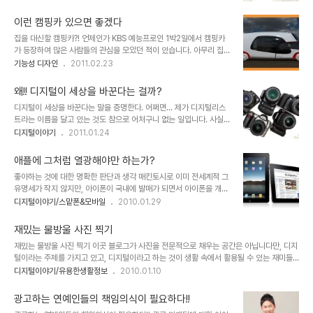
야말로 디자인의 힘이라고 할 수 있는 아주 좋은 예가 아닌가 싶습니
설프다는 생각이 들었습니다.상담직원이라는 부분에서는 삼성지원이
다. 이 디자인을 잘만 응용하면 컴퓨터 주위의 온통 지저분하니 너저분
라고 들리기도 합니다. 더구나 저..
이런 캠핑카 있으면 좋겠다
하게 널려진 전기선들도 그냥 한번에 깔끔히 정리될 수도 있겠다는 생
집을 대신할 캠핑카?! 언제인가 KBS 예능프로인 1박2일에서 캠핑카
각이 들었습니다. 생각과 발상의 전환이라는 건 진정으로 이런 것이 아
가 등장하여 많은 사람들의 관심을 모았던 적이 있습니다. 아무리 집에
닐까 합니다. 형광등의 발전과정을 보면서 최근 가정에 설치되는 삼파
만 있기를 좋아하는 사람이라도 캠핑카가 있다면, 어딘가 떠나고 싶다
기능성 디자인
2011.02.23
장 뿐만아니라 요즘 일반 형광등이 설치된 형태와 과거 갓이 씌어져 있
는 마음이 동하지 않을까 합니다. 예전 같지는 않다고 하지만, 아직도
던 형광등의 차이를 보면 과연 그 발전이란 적절한 시간이 반드시 필요
많이 왜곡되어 있는 부동산을 바라보는 사람들의 생각도 많이 변화할
한 건지 모른다는 생각을 하지 않을 ..
왜!! 디지털이 세상을 바꾼다는 걸까?
듯 하기도 하구요. 서양의 경우에는 많이 보편화되었다지만, 국내의 경
디지털이 세상을 바꾼다는 말을 증명한다. 어쩌면... 제가 디지털리스
우는 최근 캠핑카에 대한 관심이 증대되어 모임도 생기고, 자동차 캠핑
트라는 이름을 달고 있는 것도 참으로 어처구니 없는 일입니다. 사실,
을 즐길 수 있는 장소들도 몇몇 곳에 조성되고 있으며, 최근 들어 자동
그렇게 디지털적이지도 않은데 이런 이름을... -.-; 변명을 하자면, 그
디지털이야기
2011.01.24
차 캠핑과 관련한 대회들이 개최되고 있다는 소식들을 가끔 접하긴 해
의미가 좋았기 때문입니다. 또한 스스로도 잘은 모르겠지만, 단지 그렇
도... 고가의 차량 가격이며, 유지비용 등등.. 아직은 좀 사치스럽게 느
게 되고 싶다는 생각도 컸던 것 같습니다. 그러나 또 한편으론 부족하
껴지는 것 역시 사실입니다. ..
애플에 그처럼 열광해야만 하는가?
지만, 일반적 수준 보다는 디지털 적인 면이 없지도 않다는 것에 스스
좋아하는 것에 대한 명확한 판단과 생각 매킨토시로 이미 전세계적 그
로 만족하고, 그렇게 생각하기 때문이기도 합니다. 그리고 궁극적으로
유명세가 작지 않지만, 아이폰이 국내에 발매가 되면서 아이폰을 개발
는 디지털을 근간으로 하는 공유와 나눔에 대한 생각을 전파하고자 하
하여 판매하는 기업 애플에 대한 관심 또한 더욱 높아졌습니다. 더우기
디지털이야기/스맡폰&모바일
2010.01.29
는 의미가 그 모든 바탕에 있기도 합니다. 본 포스트는 그 디지털리스
아이팻-iPod은 아이팟인데, 왜 iPad는 아이패드일까?- 의 공개로
트라는 이름을 달고 있음에 대한 의무감과 그 나름의 개똥철학이나마
그 관심은 더욱 확대될 것은 예정된 사실이기도 합니다. ▲ 2010년 1
디지털을 바라보는 저의 관점을..
재밌는 물방울 사진 찍기
월 28일 공개된 애플의 타블렛 iPad 하지만, 좋다라고 하는 관심에
재밌는 물방울 사진 찍기 이곳 블로그가 사진을 전문적으로 채우는 공간은 아닙니다만, 디지
있어서 스스로 생각하고 여과된 판단이 아니라 분위기에 휩싸여 무조
털이라는 주제를 가지고 있고, 디지털이라고 하는 것이 생활 속에서 활용될 수 있는 재미들
건적으로 받아들이고 있는 것은 아닌가 하는 생각이 들기도 합니다. 이
을 공유하고자 하는 마음이기에 본 내용을 게재합니다. 디지털에 대한 내용들을 최근 몇차례
디지털이야기/유용한생활정보
2010.01.10
에 대하여 언젠가 모튜님께서 쓰셨던 아이폰에 대한 포스트에서나 꼬
포스팅을 했습니다만. -과거 글들을 재 정리한 글이기도 합니다.- 어쨌든 디지털은 우리의
뮌님의 생각에서도 일부 공통된 느낌이 들어있어 언젠가 이에 대한 글
생활을 변화시키고 있는 것만은 분명한 사실입니다. 하지만, 그 변화의 속성 중에 디지털이
을 쓰고자 했었데, 마침 글을 ..
광고하는 연예인들의 책임의식이 필요하다!!
부여하고 있는 핵심은 능동적이어야 한다는 점입니다. 소수가 다수에게 피동적으로 부여 받