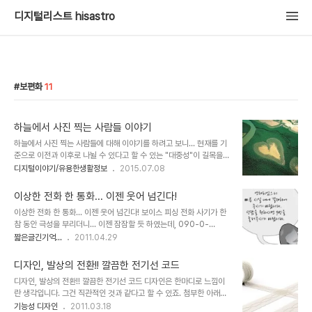
디지털리스트 hisastro
보편화
11
하늘에서 사진 찍는 사람들 이야기
하늘에서 사진 찍는 사람들에 대해 이야기를 하려고 보니... 현재를 기
준으로 이전과 이후로 나뉠 수 있다고 할 수 있는 "대중성"이 길목을
막아 섭니다. 간단히 쓰려고 한건데... 흐~ 어쨌든 이야기 하려고 했던
디지털이야기/유용한생활정보
2015.07.08
건 하늘에서 사진 찍는 사람들에 대한 간략한 소개였습니다. 정말로 간
단히... 그래서 이에 대해 간단히 언급 한 후 불현듯 생각난 그 얘기로
이상한 전화 한 통화... 이젠 웃어 넘긴다!
마무리 져야 할 듯 합니다. 우선 먼저 "하늘에서 본 지구"라는 제목으
이상한 전화 한 통화... 이젠 웃어 넘긴다! 보이스 피싱 전화 사기가 한
로 유명한 얀 아르튀스 베르트랑(Yann Arthus-Bertrand)은 많이
참 동안 극성을 부리더니... 이젠 잠잠할 듯 하였는데, 090-0-
들 아실겁니다. 아래의 사진이 그 중 유명세를 탔었죠. 워낙 알려진 분
0349 이라는 이상한 번호 하나가 액정에 뜨면서 휴대전화 벨이 울립
짧은글긴기억...
2011.04.29
이라서 더 언급하긴 그렇고... 보신 김에 멋진 그의 사진을 보시려면...
니다. 전화를 받자 마자 내가 "여보세요"를 하기도 전에 다음과 같은
그의 공식 웹사이트 인 이미지 하단 링크(이미지 클릭으로도 가능)..
여자의 음성이 들립니다. 00카드가 연체되었으니 빠른 시간 내에 결
디자인, 발상의 전환!! 깔끔한 전기선 코드
제하여 주시기 바랍니다. 상담직원을 원하시면 9번을 눌러주세요 하
디자인, 발상의 전환!! 깔끔한 전기선 코드 디자인은 한마디로 느낌이
지만 씨~익 웃고 그냥 전화를 끊었습니다. 그런데 녹음된 내용을 -통
란 생각입니다. 그건 직관적인 것과 같다고 할 수 있죠. 첨부한 아래의
화녹음 어플의 버그로 앞 부분은 잘려 "~으니 빠른 시간 내"부터 녹음
디자인 이미지들만 보더라도 어떻게 적용되는지 바로 감이 옵니다. 그
기능성 디자인
2011.03.18
이 되었지만,- 다시 들으니 발음도 영~ 시원찮고... 어설퍼도 너무 어