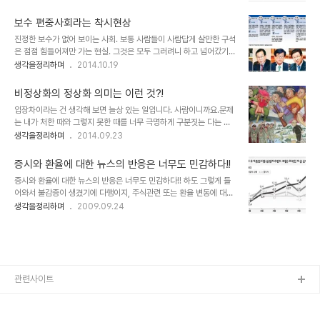
서 이제 부터는 그냥 줄 수 없다며 뭔가 반대급부를 요구하기 시작합니
- 1위 2. 산업재해 사망률 - 1위3. 가계부채 - 1위4. 남녀 임금격차 -
다. 짧게 표현한 상기의 이야기는 규모의 경제를 손에 쥔 쪽에서 보통
1위5. ..
보수 편중사회라는 착시현상
적용하는 돈 버는 방법의 한 가지 예라고 할 수 있습니다. 이 얘기와는
진정한 보수가 없어 보이는 사회. 보통 사람들이 사람답게 살만한 구석
좀 비약적인 예라고 할지 모르지만 이와 유사한 형태로 마약류 전파 수
은 점점 힘들어져만 가는 현실. 그것은 모두 그러려니 하고 넘어갔기
법(?)에 대한 것도 익히 들어왔죠. 최근에는 대기업들이 지자체들과 손
때문에 초래된 결과입니다. 정말 이 땅에 진정한 보수는 없는 걸까요?
생각을정리하며
2014.10.19
잡고 대규모 아울렛 매장을 전국적으로 확장해 나가고 있다는 소식이
표면적으로 비춰지는 모습들은 온통 비상식을 넘은 몰상식이 정상인
들려옵니다. 이 뿐만이 아니죠. 우리네 사람들이 살아가는 것을 생각할
양 판을 치고 있으니... 그래서 비정상의 정상화라는 말조차도 비정상
때 먹고사는 문제에 있어..
비정상화의 정상화 의미는 이런 것?!
을 정상인양 만든다는 뜻으로 받아들이게 됩니다. 이러한 표면화가 지
입장차이라는 건 생각해 보면 늘상 있는 일입니다. 사람이니까요.문제
닌 문제의 심각성은 무엇보다 아무리 투표를 해도 원하는 결과를 얻지
는 내가 처한 때와 그렇지 못한 때를 너무 극명하게 구분짓는 다는 겁
못했다는 자조섞인 체념과 포기에 있습니다. 그래서 간략히 살펴보기
니다. 그것도 본능적으로... 처절하게 겪지 못한 것이라서? 그렇기도
생각을정리하며
2014.09.23
로 했습니다. 정말로 두드러져 보이는 것처럼 우리 사회가 그런지... 이
하겠지만 사람으로써 도리는 해야 정상이 아닐까요? 대통령에 대한 모
미지 출처: www.mediatoday.co.kr 먼저, 투표 결과에 대한 사항
독이 도를 넘는다는 발언에 대해 말들이 많은 건 이와 맥락을 같이하기
입니다.이미 지난 대선의 포..
증시와 환율에 대한 뉴스의 반응은 너무도 민감하다!!
때문일 겁니다. 내가 했던 건 기억하지 못하는 게 정상은 아닙니다. 대
증시와 환율에 대한 뉴스의 반응은 너무도 민감하다!! 하도 그렇게 들
통령으로써는 더더욱 그렇다고 생각합니다. 자신들 스스로 대통령에
어와서 불감증이 생겼기에 다행이지, 주식관련 또는 환율 변동에 대하
대한 목욕의 기준을 제시했던 환생경제를 기억하지 못하는 걸까요? 닭
여 뉴스에서 나오는 소리를 듣다 보면 정말 천당 지옥을 왔다 갔다 하
생각을정리하며
2009.09.24
을 빗댄 별명은 진실? 그래서 당명도 새가 누린다는 뜻?? ▲ 광주비엔
는 듯한 느낌을 받곤 합니다. 물론 전문가들의 소견이고 그럴 듯한 논
날레 작품전시를 자진 철거한 홍성담 화백의 작품 모 팟캐스트 방송에
리를 뒷받침하고는 있겠지만, 시세 변동에 따른 해석과 원인 분석에 관
서 이를 두고 "대통령의 권한은 부모..
한 내용들을 들어보면 꿈보다 해몽이란 말이 적격이라는 생각을 하게
됩니다. 저는 주식에 대하여 관심이 없기 때문에 주식에 대한 뉴스를
들어도 그리 신경이 쓰이지 않습니다. 하지만 만일 주식에 투자를 했었
더라고 한다면... 분명 저의 반응은 달라질 것이 분명합니다. 뉴스에서
관련사이트
정말이지 그렇게도 호들갑을 떠는데, 앞으로의 동향이 어떻게 될지 모
르는 나약한 한사람으로써 뉴스에사 ..