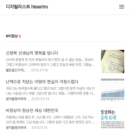
디지털리스트 hisastro
비정상
6
신영복 선생님의 명복을 빕니다
단어의 본질적 뜻 조차 변질되어 뭐가 뭔지 알 수 없는 현실... 정상이
그렇고 비정상이 그러하며 창조가 그렇고 진실과 배반 또한 그렇습니
다. 뭐~ 약속이 지키지 않는 것을 의미하는 것으로 뒤 바뀔 날도 얼마
짧은글긴기억...
2016.01.16
남지 않아 보입니다. 혼자 살아남겠다고 나라를 배반하고 동료를 배신
하며 독재를 일삼아 온 어느 군부 정치가를 엄청난 위인인양 떠받들면
난맥으로 치닫는 이땅의 현실이 걱정스럽다
서 배반하지 말라고 하는 것이나, 시키는 대로 하기를 원하는 자들이
과도기는 화려할수록 좋다고 했던가요? 그렇다면 문젠 지금이 과도기
창조 어쩌구 저쩌구... 모순되는 말들을 아무런 거리낌 없이 지껄이는
냐는 사실입니다. 제발 그랬으면 합니다. 제발... 다행이라면 온통 사고
어처구니 없는 세상... 정상과 비정상이 거꾸로 되다보니 그런걸까요?
와 사건들의 연속이고 온갖 비리와 부정부패가 만연해 있어도 아무런
생각을정리하며
2015.05.14
거꾸로 보일러도 아니고... 게다가 수소폭탄을 상대하는 확성기라니...
문제가 없다는 듯 이나라가 돌아가고 있다는 사실입니다. 어쩌면 그게
무슨 무협지 속 고수처럼 이 나라가 엄청난 내공을 갖고 있음을 자랑하
상황을 더 악화시키는 요인일지도 모르겠습니다. 금년 초 SNS를 통해
는 듯 합니다만, 아직 ..
비정상이 정상인 세상 대한민국
적잖이 퍼져 나간 글이 있습니다."대한민국 OECD올림픽 50관왕!
처음에는 마음 좋은 듯 그냥 줍니다. 그래서 사람들은 그저 그냥 주는
금메달 50개, 1%를 위한 생지옥의 나라!"라는 제목으로내용은 아래
것이 좀 뭐해도 그냥 받습니다. 그렇게 일정 기간 동안 받았던 것이 이
와 같습니다. 대한민국 OECD올림픽 50관왕! 금메달 50개, 1%를
런저런 생활 속에서 당연하다는 생각에 익숙해질 즈음 그냥 주던 쪽에
생각을정리하며
2014.11.14
위한 생지옥의 나라! 이 나라가 망하고 있다는 결정적 증거! 1. 자살률