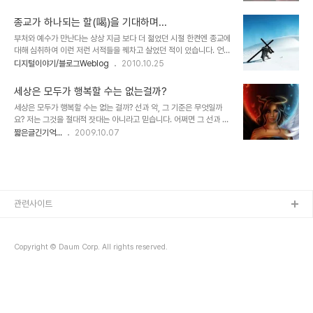
남게 된 이유는 다른 무엇 보다 인간적 내면의 표현들이 많은 것을 생
있습니다. 이미지 출처: en.wikipedia.org 그렇다고 연말이 되면 관
각하게 했기 때문입니다. 뭐~ 물론 재밌는 요소들도 무시할 수 없죠.
행적으로 또는 습관적으..
종교가 하나되는 할(喝)을 기대하며...
영화 아마데우스는 모짜르트를 중심으로 이야기 되지만 영화에서 말
부처와 예수가 만난다는 상상 지금 보다 더 젊었던 시절 한켠엔 종교에
하고자 했던 건 모짜르트의 이야기만이 아니었다는 점도 이 영화를 기
대해 심취하여 이런 저런 서적들을 꿰차고 살었던 적이 있습니다. 언젠
억 하게 한 중요한 요소입니다. 천재 모짜르트가 아닌, 살리에리라는
가 부터 더 깊은 성찰을 맛 보질 못하고 튕겨 나듯 종교에 대한 생각으
디지털이야기/블로그Weblog
2010.10.25
보편적 인간의 모습을 통해 이야기 되었다는 것. 특히 영화가 시작되는
로부터 멀어졌지만, 지금도 여전히 종교에 대해 생각을 하자면... 적지
첫 장면은 지금도 뚜렷하게 기억됩니다. 어디선가 한 노인의 고백하듯
않은 생각 속으로 빠져들곤 합니다. 우주에 대한 생각과 동일하게... 그
호소하는 절규의 음성이 음산한 겨울 밤..
세상은 모두가 행복할 수는 없는걸까?
러나 현재까지도 변함없는 종교에 대한 생각 몇가지가 있습니다. 그중
세상은 모두가 행복할 수는 없는 걸까? 선과 악, 그 기준은 무엇일까
가장 첫번째는 종교가 하나되어야 한다는 겁니다. 그리고 종교는 인간
요? 저는 그것을 절대적 잣대는 아니라고 믿습니다. 어쩌면 그 선과 악
사를 넘어서야 한다는 생각을 하는데, 그건 얼마 전 스티븐 호킹 박사
이라는 것은 인간의 범주 안에서만 있는 하나의 문화라고 해야하는 것
짧은글긴기억...
2009.10.07
의 종교에 대한 호킹 박사만의 생각과 주장과 어느 정도 일맥하는 부분
은 아닐까 생각하기도 합니다. 물론 종교적 가치 내에서는 절대자가 제
이 있습니다. 또는 작가는 싫어도 그 글에 있어 적지 않은 영향을 받았
시하는 지침에 따라 분명 확실한 가치 판단이 가능하고 선과 악은 절대
던 소설 『사람의 아들..
적 잣대라고 하겠지만... 행복과는 점점 멀어져만 간다는 느낌을 지울
수 없는 현실을 바라보면서 다시금 생각을 해봅니다. 세상은 모두가 행
복할 수 없을지에 대하여... 사람이 사람으로서 사람답게 살아간다는
화두는 여전히 나의 머리 속에서 잠겨 있습니다. 좋은 글이라고 생각하
관련사이트
신다면 더 많은 분들이 이 글을 보실 수 있도록 추천 부탁드립니다.
Copyright © Daum Corp. All rights reserved.