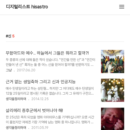
디지털리스트 hisastro
신
5
무함마드와 예수.. 하늘에서 그들은 뭐라고 할까?!
두 종류의 신에 대해 들은 적이 있습니다. "인간을 만든 신"과 "인간이
만들어 낸 신" 혹자는 둘 중 어느 신을 믿어야 할까?를 반문하기도 했
습니다. 직접적으로 표명하긴 곤란해서였을까요? 아니면 이미 답은 뻔
그냥
2017.06.20
한 것이라서 반어적으로 꼬집기 위함이었을까요? 21세기 최첨단의 시
대를 살아도 초현실주의와 미스테리는 예전과 그리 달라 보이지 않습
근거 없는 생일축하 그리고 신과 인공지능
니다. 이 역시 생각하기 나름이겠지만, 아마도 그 이유는 최첨단도 현
예수 탄생일이라고 하는 성탄절... 하지만 그 어디에도 예수 탄생일이
실을 벗어난 범위까지 적용되는 건 아니기 때문일 겁니다. 개인적으로
12월 25일이라고 명시된 기록은 없습니다. 그저 그 유래가 구전으로
고백하자면 신을 믿을 수밖에 없다고 생각하고 있지만 현실에서 무신
전해지는 것이거나 그것을 종합한 추측일 뿐입니다. 중요한 것은 이러
생각을정리하며
2014.12.25
론자로 보이는 건 어떤 면에서는 속상한 일이기도 합니다. 무슨 흑백논
한 의문과 답이 정보사회가 된 최근에서야 알려졌을 뿐, 그렇지 않았던
리 같이 신의 영역을 인간의 틀로 재단하며 자기들 멋대로 판단하는 것
지난 세월 속에서는 -신성모독과 같은 두려움 때문이라도 나서서 의문
이 말이죠. 그리 신경 쓸 일은 아니..
살리에리 증후군에서 벗어나야 해!
을 제기하지 않았겠지만- 그러라면 그런 줄 알고 지냈습니다. 하지만
한 25년은 족히 되었을 영화 아마데우스를 기억하십니까? 오랜 시간
정보사회의 집단지성은 의문에 대한 문제제기가 자연스럽게 근본적인
이 흘렀지만 저에겐 가장 기억에 남는 영화 중 하나입니다. 영화가 부
근거와 이유를 묻지 않을 수 없는 환경을 조성했고, 성탄절에 대한 의
여한 의미들이 적지 않기도 하지만, 그 영화가 진한 느낌으로 기억에
생각을정리하며
2011.05.19
문 역시 그러한 범주 내에서 새롭게 알려진 문제?의 사실이라고 할 수