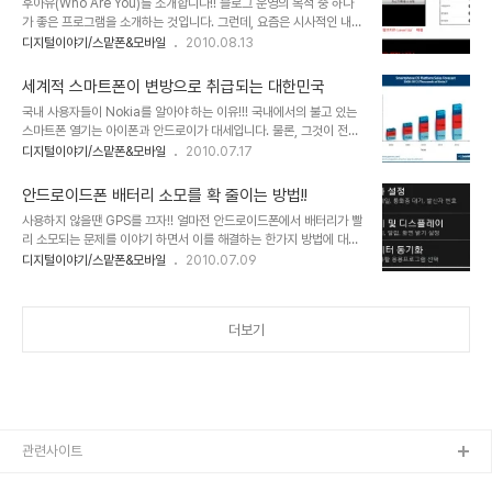
후아유(Who Are You)를 소개합니다!! 블로그 운영의 목적 중 하나
에서 떨이식으로 판매가 된다죠? 그것도 좋은 조건이 아님에도 그럴싸
가 좋은 프로그램을 소개하는 것입니다. 그런데, 요즘은 시사적인 내용
하게 포장하여... 흐~ 홈쇼핑에서 구매하려 할 땐 반드시 인터넷 검색
들이 더 많아서 이를 좀 균형있게 맞춰가려고 노력은 하지만... 시국이
디지털이야기/스맡폰&모바일
2010.08.13
을 동반할 필요가 있습니다.- 사용해야했습니다. 얼마 전의 일이지만
시국인지라.. -.-; 암튼 좋은 프로그램을 하나 발견하여 이를 더욱 알
그리 기분 좋은 기억이 아닙니다. 그런데... 이번에도 국내 사용자들의
리고자 포스트를 발생합니다. 물론 제목에서 처럼 안드로이드 폰에 해
기대와는 달리 해외에서 한참 인기를 얻..
세계적 스마트폰이 변방으로 취급되는 대한민국
당하는 내용입니다. 최근 안드로이드폰이 전세계적으로 대세의 흐름
국내 사용자들이 Nokia를 알아야 하는 이유!!! 국내에서의 불고 있는
을 이어가고 있다고 하는데... 실제로 최근 안드로이드 앱 수가 10만개
스마트폰 열기는 아이폰과 안드로이가 대세입니다. 물론, 그것이 전세
및 다운로드 수가 10억 건을 넘었다는 보도나 국내에서도 안드로이드
계적인 트랜드와 무관한 건 아닙니다. 애플의 아이폰과 구글이 주도하
디지털이야기/스맡폰&모바일
2010.07.17
폰 출시 6개월 만에 사용자 수가 백만명을 넘어섰다는 것을 보면 안드
는 안드로이드 진영의 제조사들이 만들어 내고 있는 수많은 안드로이
로이드폰은 모바일의 대표주자로써의 가능성을 충분히 보여주는 것이
드폰은 분명히 세계적인 흐름임에 틀림없습니다. 그런데, 생각해야할
라 느껴집니다. 견해의 차이는..
안드로이드폰 배터리 소모를 확 줄이는 방법!!
한 가지 사실이 있습니다. 세계 최대 휴대폰 생산기업이자 스마트폰 시
사용하지 않을땐 GPS를 끄자!! 얼마전 안드로이드폰에서 배터리가 빨
장 점유율 40%를 차지하고 있는 노키아의 심비안과 마에모가 그것
리 소모되는 문제를 이야기 하면서 이를 해결하는 한가지 방법에 대해
입니다. 세계 최고의 명성을 유지하고 있는 이유가 있을 것임에도 무엇
포스트를 발행했었습니다. 그리고 포스트 마지막에 설명한 내용 보다
디지털이야기/스맡폰&모바일
2010.07.09
이 문제인지 국내에서 노키아의 성적은 바닥을 헤매고 있습니다. 왜 그
더 확실한 방법에 대해 추가적인 포스팅을 하기로 했었는데... -물론
럴까요? 문득 과거 몇 십년 전의 술과 음료수 시장에 관해 회자되던 얘
살짝 그 방법이 무엇인지 힌트를 드렸긴 했습니다만- 이전 포스트에
기가 떠올랐습니다. -어쩌면 지금도 여..
이어 안드로이드폰에서 배터리 소모를 줄이는 그 확실한 방법에 대해
더보기
간략히 정리하고자 합니다. -물론 아시는 분은 모두 아실 내용입니다
만... - 이전 포스트 ☞ 안드로이드폰 배터리 소모를 줄이는 방법 한가
지 네~ 맞습니다. 그 방법은 지난 포스트에서 힌트로 알려드린 바와 같
이 GPS관련된 내용입니다. 이정도면 바로 느낌이 오셨을 텐데... 직접
여러 테스트를 해본 결과 다..
관련사이트