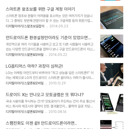
지 않은 스마트폰은 무용지물이나 다름없습니다. 스마트폰 왕초보라
시라면 천천히 읽어 보시길 권합니다. ^^ 스마트폰 선택 기준 첫번째,
도 스마트폰을 사용하다 보면 스마트폰의 자료를 PC로 PC의 자료를
안드로이드냐 아이폰이냐? 스마트폰 종류..
스마트폰 왕초보를 위한 구글 계정 이야기
스마트폰으로 서로 주고 받을 수 있는 방법에 대해 생각하게 됩니다.
스마트폰 왕초보 분들이 어려움을 호소하는 것은 여러가지가 있습니
안드로이드폰 무선으로 PC와 연결하는 간단한 방법 단순히 자료만 주
다. 그 중에도 첫번째 관문이라 할 수 있는 구글계정 등의 회원가입
고 받는 다고 하면 위 링크와 같은 방법도 있겠지만 또 사용하다 보면
(ID, 계정)은 첫 걸음을 시작한 발목을 잡기 일쑤 입니다. 그런데 회원
디지털이야기/스맡초보길잡이
2014.05.23
추가되는 의문들이 늘어납니다. 스마트폰의 화면을 PC에 띄울수는 없
가입에 대한 이야기에 앞서 스마트폰 왕초보 분들이 스마트폰을 처음
는지 또는 스마트폰으로 PC를 제어할 수는 없는지 아니면 반대로 PC
장만하고 생각하지 못하는 것이 하나 있습니다. 구글계정에 이미 가입
에서 스마트폰를 조작할 순 없는지 등등....
안드로이드폰 환경설정만이라도 기준이 있었으면...
되어 있다는 사실입니다. 스마트폰 왕초보 분들 대부분이 휴대전화 대
개인적으로 여러 기기들을 사용하고 있고 또 다른 사람들이 사용하고
리점에서 스마트폰을 구입하다 보니 휴대전화 대리점에서 직원이 임
있는 다양한 안드로이드폰을 접하다 보니 구글 안드로이드폰이 지닌
의로 만든 구글 계정을 사용하게 됩니다. 그리고 때때로 그 사실 조차
문제로 부각되는 것이 있습니다. 바로 달라도 너~무 다른 환경과 UI의
디지털이야기/스맡폰&모바일
2014.05.22
모르는 경우도 많습니다. 그래서 비밀번호는 물론이고 계정(ID) 조차
혼재로 복잡하고 혼란스럽다는 점입니다. 다르다고 하는 것이 해석의
몰라 당혹스러운 경우가 발생하기도 하죠. 스마트폰을 제대로 사용하
차이라서 감안하고 보면 크게 어렵다고 할 수 없을지도 모릅니다. 또
기 위해서는 스마트폰 운영체제에서 제공하는 서..
LG옵티머스 마하? 과장이 심하군!
혼자서 안드로이드폰을 사용하는 것이라면 문제될 일이 아닐지 모릅
LG는 마케팅 마인드부터 바뀌어야 "최고 성능을 담은 스마트폰!!" 이
니다. 하지만 스마트폰이란게 그렇지 않죠. 서로 다른 기종들과 수많은
라는 제목으로 LG의 안드로이드 스마트폰 옵티머스 마하가 출시되었
버전이 혼재한 속에서 사용자들은 정보를 공유하고 갖고 있는 기기에
습니다. 그런데, 예전부터 느꼈던 그 스마트폰을 바라보는 LG의 마인
디지털이야기/스맡폰&모바일
2010.12.29
대한 문제점이나 의문사항들을 묻기도, 그에 대한 답을 하기도 하는게
드는 조금도 변화가 없어 보입니다. 도대체 스마트폰이 어떤 거라고 생
현실입니다. 물론 동일 기종을 사용하는 경우라면 차이의 폭이 조금은
각하고 있는 건지. 혹, 피쳐폰의 확장 정도나 기능이 좀더 좋은 정도로
줄어 들긴 하겠지만... 어찌보면 안드로이..
드로이드 X는 안나오고 모토글램은 또 뭐다냐?
착각하고 있는 건 아닌가 보여지기까지 합니다. 게다가 잘 모르는 소비
국내 사용자를 무시하는 건가? 모토로라가 주도하는 건지 주요 통신서
자를 현혹하려 한다는 점에서 이건 문제다 싶습니다. LG에서 이번에
비스 회사와 제조사의 결탁이 만든 결과물인지... 몰락의 길로 치닫던
내놓은 옵티머스 마하(Optimus Mach, 모델명: LG-LU3000)는
모토로라가 세인들의 주목을 받으며 다시금 재기의 발판이 되도록 만
디지털이야기/스맡폰&모바일
2010.08.16
그간 출시 이전 부터 듀얼을 무척 강조해 왔습니다. -이 부분은 분명
든 드로이드를 국내에서는 바로 사용할 수 없었습니다. -한물 갔다 싶
듀얼 CPU로 오인 하도록 만들기도 합니다.- 그런데, 과연 이러한 구
은 현 시점에서 드로이드가 국내에서는 모토쿼티란 이름으로 출시된
조를 지닌 CPU를..
스팸전화도 이젠 끝!! 안드로이드폰이라면..
것- 대신 모토로이라는 이상한 물건을 -이 모토로이가 요즘은 홈쇼핑