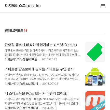
디지털리스트 hisastro
안드로이드폰
13
단어장 앱추천 빠삭하게 암기하는 비스켓(Biscuit)
예전 영어 공부를 위한 단어 외우기의 시작은 단어를 기록할 수 있는
단어장 준비하는 것에서 출발했습니다. 대부분 영어 공부의 단어장 만
들기는 아래 이미지와 같았을 겁니다. 이미지 출처: 공부의 신
디지털이야기/스맡폰&모바일
2014.07.22
gongsin.com 그런데, 공신닷컴 강성태 대표가 지금도 추천하는 단
어장 만드는 법을 보면 참 좋은 방법이란 생각을 하게 됩니다. 이미지
스마트폰 왕초보에게 권하는 스마트폰 구입 상식
출처: 공부의 신 gongsin.com 하지만, 지금은 스마트 시대입니다.
스마트폰 선택을 위해 무엇을 사야하는지 고민들은 많지만 일정한 기
스마트폰 앱 하나면 공신에서 말하는 단어장을 만들 필요도 없고, 단어
준을 가지고 구체적인 생각이 뒷받침되는 경우는 별로 없어 보입니다.
암기 역시 효과적으로 해결할 수 있습니다. 지금 소개해 드리는 앱을
그저 막연한 불안감 처럼 그냥 괜찮은 걸 쓰면 좋겠다 정도랄까요? 하
디지털이야기/스맡초보길잡이
2014.07.03
활용하면 정말로 영어 단어를 외우는데 아주 큰 도움이 될 겁니다. 물
지만 그것은 스마트폰을 구입하고자 하는 일반 소비자가 처한 비참한
론 어떤 가벼운 마음이라도 외우겠다는 의지는 있어야 겠지요? 참고
현실의 또다른 표현일 수 있습니다. IT디지털과 관련하여 어느정도 이
로, 앱은 기본적으로 무료이고,..
내 스마트폰을 PC로 보는 거 어렵지 않아요!
해를 갖는 이들에겐 간단한 얘기일지 몰라도 그렇지 않은 분들은 누군
스마트폰 왕초보를 위한 모비즌(Mobizen)사용법 스마트폰은 그 자
가 그냥 좋은 걸 골라주면 좋은 일이 스마트폰 선택일 겁니다. 그래서
체만으로 제대로 된 성능을 발휘할 수 없습니다. 네트워크에 연결되었
스마트폰 왕초보자 분들이 스마트폰 선택을 위해 기초적으로 알아야
을 때 비로소 제역할을 할 수 있습니다. 결론적으로 네트워크가 연결되
디지털이야기/스맡초보길잡이
2014.06.12
할 내용을 정리하고자 합니다. ※ 내용이 조금 길지만 스마트폰 왕초보