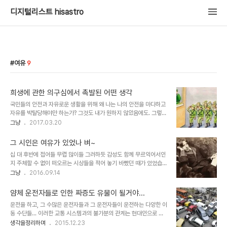
디지털리스트 hisastro
여유
9
희생에 관한 의구심에서 촉발된 어떤 생각
국민들의 안전과 자유로운 생활을 위해 왜 나는 나의 안전을 마다하고
자유를 박탈당해야만 하는가? 그것도 내가 원하지 않았음에도. 그렇게
어떤 당위성에 희생되어야만 한다는 것에 대하여 의구심을 가졌던 때
그냥
2017.03.20
가 있었습니다. 아니 그건 억울한 마음이기도 했습니다. 이젠 조금 오
래전이라고 할 수 있는 군에 몸을 담고 있던 시절의 기억입니다. 군대
그 시인은 여유가 있었나 벼~
를 제대한 지 적잖은 시간이 흘렀지만 그 생각은 지금도 변함이 없습니
십 대 후반에 접어들 무렵 많이들 그러하듯 감성도 함께 무르익어서인
다. 아니 지금은 그런 당위성을 앞서 부르짖는 이들이 더 회피하고, 그
지 주체할 수 없이 떠오르는 시상들을 적어 놓기 바빴던 때가 있었습니
것이 신분을 가르는 표식임을 너무도 잘 알기에 의구심은 반감으로 치
다. 그때가 지금처럼 디지털화된 세상이었다면 그때 남겨 두었던 시상
그냥
2016.09.14
환되었다고 할 수 있습니다. 이런 생각이 위험하다는 걸 모르는 바는
중 하나 정도는 어렵지 않게 남길 수 있었을 텐데 좀 아쉽다는 생각도
아닙니다. 숭고해야 할 희생마저도 계산 거리로 전락시켰다는 점에서
드는데, 아시다시피 확인할 길 없는 것은 (특히 그것이 나와 관계되거
는 참으로 옹색하기 그지없고, 스스로는 ..
얌체 운전자들로 인한 짜증도 유물이 될거야...
나 좋아하는 것이라면) 왠지 좋게 기억되는 일종의 착각일 거라서 다
운전을 하고, 그 수많은 운전자들과 그 운전자들이 운전하는 다양한 이
행스럽기도 합니다.(뭐~ 기회가 된다면 나중에 어린 시절 남겨두었던
동 수단들... 이러한 교통 시스템과의 불가분의 관계는 현대인으로 살
글들을 옮겨 놓겠다는 생각을 하고 있긴 합니다. ㅎ) 이미지 출처:
아간다는 것을 방증하고 대표하는 현시대적 산물이라 할 수 있습니다.
생각을정리하며
2015.12.23
en.wikipedia.org / ▲ Oscar Wilde 생각해보면 그 시절은 왜 그