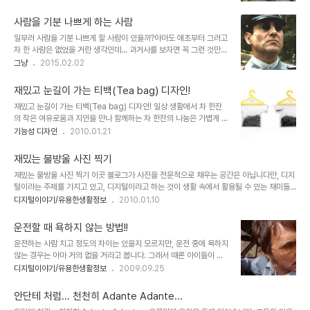
이미지 출처: easternontariowarehouse.com 저는 분명 "현시
리도 떠오르는 좋은 글귀(뭐~ 다시 언급하지 않겠습니다. 그저 그런
대"라고 했습니다. 그리고 그 현시대라고 한정할 기한은 정확히 언제
생각이 모두 착각..
사람을 기분 나쁘게 하는 사람
다 말하긴 어려워도 구체적으로 약 10년 전후... 그것도 길게봐서 그렇
일부러 사람을 기분 나쁘게 할 사람이 있을까?아마도 애초부터 그러고
게 될 것이라고 생각합니다. 제가 그렇게 생각하는 것이지만, 그보다
자 한 사람은 없었을 거란 생각인데... 과거사를 보자면 꼭 그런 것만도
시대를 조망하는 석학들과 흐름에 앞선 이들의 시각이 그렇기도 합니
아니었던 것 같기도 합니다. 예를 들자면 영화 '판의 미로(Pan's
그냥
2015.02.02
다. 이미지 출처: www.etsi.org 이유는 아시다시피 인공지능에 의한
Labyrinth)'에 등장하는 비달 대위와 같은 모습... 아니 뭐~ 멀리 볼
무인자동차의 출현과 보편화를 예상하기 때문입니다. 인공지능.. 최근
것 없이 우리네 직장 생활에서 기분 나쁜(?) 악덕 상사의 모습일 수도
들어 자주 주제..
재밌고 눈길이 가는 티백(Tea bag) 디자인!
있습니다. 그런데, 아이러니하게도 어느 순간 그 싫어하던 악덕 상사로
재밌고 눈길이 가는 티백(Tea bag) 디자인! 일상 생활에서 차 한잔
내가 지목되고 있다는 얘기 또한 종종 접하는 이야기죠. ▲ 영화 판의
의 작은 여유로움과 지인을 만나 함께하는 차 한잔의 나눔은 가볍게 얻
미로에 등장하는 악덕 인물의 결정판 비달 대위의 모습 언젠가는 "세
을 수 있는 행복 중 하나일 겁니다. 언젠가 "웃음을 주는 티백(Tea
기능성 디자인
2010.01.21
상에 나쁜 사람은 없어... 세상이 나쁜 거지... 알고 보면 다 괜찮은 사
bag)"이라는 제목으로 티백 디자인에 대하여 포스팅을 한적이 있는
람이야!"라고 자주 이야기하곤 했었습니다. 그런데, 부끄러운 얘기지
데... 가끔 찾는 디자인 사이트에서 또 자연스럽게 눈길이 가고, 볼 수
만 ..
재밌는 물방울 사진 찍기
록 괜찮다는 생각과 함께 재밌는 느낌의 티백을 하나 발견하였습니다.
재밌는 물방울 사진 찍기 이곳 블로그가 사진을 전문적으로 채우는 공간은 아닙니다만, 디지
생활 디자이너 강순모 씨가 디자인한 옷걸이 모양의 티백 디자인... 차
털이라는 주제를 가지고 있고, 디지털이라고 하는 것이 생활 속에서 활용될 수 있는 재미들
한잔의 작은 여유로움과 지인을 만나 함께하는 차 한잔의 담소에 있어
을 공유하고자 하는 마음이기에 본 내용을 게재합니다. 디지털에 대한 내용들을 최근 몇차례
디지털이야기/유용한생활정보
2010.01.10
소품이지만, 가볍게 웃으며 나눌 수 있는 이야기 꺼리를 하나가 자연스
포스팅을 했습니다만. -과거 글들을 재 정리한 글이기도 합니다.- 어쨌든 디지털은 우리의
레 만들어지게 할 것 같은 간단하면서도 좋은 발상이다 싶습니다. 디자
생활을 변화시키고 있는 것만은 분명한 사실입니다. 하지만, 그 변화의 속성 중에 디지털이
인이라는 것이 꼭 기..
운전할 때 욕하지 않는 방법!!
부여하고 있는 핵심은 능동적이어야 한다는 점입니다. 소수가 다수에게 피동적으로 부여 받
운전하는 사람 치고 정도의 차이는 있을지 모르지만, 운전 중에 욕하지
는 것이 아니라 내가 참여하고, 내가 하고자 하는 바를 생각을 펼치고 함께하고자 하는 것!!
않는 경우는 아마 거의 없을 거라고 봅니다. 그래서 때론 아이들이 있
▲ 멋진 물방울 사진 1 언젠가 물방울 사진들을 보았을 때... 와~ 이런 건 도대체 어떻..
을 때 조차도 무의식적으로 튀어나오는 거친 욕설로 인해 민망해지기
디지털이야기/유용한생활정보
2009.09.25
도 하죠. 운전이라고 하는 것이 돌이켜 보면 최악의 경우 생명을 담보
로 하는 것이라고 할 수 있기 때문에 본능적 영향이 욕을 하게 만드는
안단테 처럼... 천천히 Adante Adante...
원인이라고 할 수 도 있을 겁니다. 그래서 간단히 운전할 때 욕하지 않