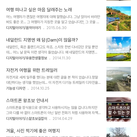
어쩌다 한번 떠나는 여행길에 서있는 이들이라면 정말 생각할 것이 한
에 없는 상황을 고민하고 계시다면 상기 포스트는 분명 참고할 만하다
둘이 아닙니다. 우선 제가 그렇죠. 그래서 여행을 위한 기본 준비 목록
고 봅니다. 그러나, 이게..
여행 떠나고 싶은 마음 달래주는 노래
을 따로 준비해 놓고 있기도 하죠. ㅎ 그런데, 기존 사용하던 여행 가방
어느 여행자가 괜찮은 여행지에 대해 말했습니다. 그냥 앉아서 바라만
을 사용하다 보면 이런 저런 불편함을 느껴서 그 부족한 부분에 대한
봐도 좋은 곳... 그 여행자가 지칭한 곳을 알고 있습니다만, 그 곳을 직
나름의 생각을 하게 되기도 합니다. 그래서 당장은 아니더라도 생각했
접적으로 언급하진 않겠습니다. 진짜 좋은 건 상상 속에서 있는 것일지
디지털이야기/음악이야기
2015.06.30
던 부분을 채워줄 괜찮은 여행 가방이 없나 둘러 보면 적잖은 제품들이
모르니까요. 물론 그냥 상상만 하자는 건 아닙니다. 저도 사실은 지금
눈에 들어오긴 합니다. 그만큼 여행용 가방 또는 트렁크에 대한 다양한
당장 떠나고 싶은 마음이거든요. 뭐~ 그것 역시 생각이 더한 것일지 모
수요과 요구가 존재한다는..
네덜란드 지명엔 왜 담(Dam)이 많을까?
를 일입니다. 실제 떠나고 보면 돌아오고 싶은 마음 그게 또 여행의 묘
네덜란드, 혹은 홀랜드라고도 하죠. 스치듯 한번 다녀갔던 곳일 뿐인
미란 말도 있으니 말이죠. 이미지 출처: www.bootsnall.com 조금
데... 어느 날 문득 이런 생각이 들었습니다. 왜 네덜란드의 지명엔
지친 마음에 -기복 관리를 하자고 그렇게 생각을 하면서도 그게 왜 그
'담'이란 표현이 많을까?근데, 찾아 보니 생각보다 많더군요. ^^ 이미
디지털이야기/유용한생활정보
2014.11.30
리도 안되는지 원~- 음악을 들었습니다. 그러고 보니 음악을 듣는 것
지 출처: www.linguaagens.nl 수도 암스텔담(Amsterdam)을
도 여행이란 단어를 더해 어색하지 않은 의미를 담을 수 있다는 게 왠
비롯해 로텔담(Rotterdam), 모니켄담(Monnickendam), 볼렌담
지 새롭게..
자전거 여행을 위한 트레일러
(Volendam), 빈담(Veendam), 리어담(Leerdam), 지웜머담
자전거로 세계 일주를 했다는 분에 대한 글을 본 적이 있습니다.정말
(Zwammerdam), 스휘담(Schiedam), 잔담(Zaandam), 알블
대단하다는 생각을 했었는데... 이 자전거 다기능 트레일러 디자인을
라스담(Alblasserdam), 워켄담(Werkendam),하딩벨-기스담
보고 나니 다시 그 분이 떠오릅니다. 물론, 기회가 되고 이 제품을 활용
기능성 디자인
2014.10.25
(Hardinxveld-Giessendam), 라이첸담(Leidschendam), 어
할 수 있게 된다면 자전거 여행으로 세계 일주를 해보고 싶다는 생각도
핑그담(Appingedam), 오스..
듭니다. 디자이너의 설명에 따르면 캠핑용으로 설계된 듀얼 바퀴는 웬
스마트폰 왕초보 안내서
만한 짐을 운반하기에 충분하고, 모든 자전거와 연결할 수 있게 되어
스마트폰을 장식용으로 생각하고 사용하시지는 않을 겁니다.하지만
있어 부가적인 비용 지출도 거의 필요없어 보입니다. 이 자전거 트레일
그와 다를 바 없이 스마트폰이 아닌 일반 전화기 처럼 사용하며 자책하
러 디자인이 지닌 가장 큰 매력은 태양 전지 패널과 바퀴 회전에 따른
는 분들이 있습니다. 말 그대로 스마트폰 왕초보! 오해는 하지 말아주
디지털이야기/스맡초보길잡이
2014.04.29
에너지 충전을 통해 전력으로 활용할 수 있고, 휴식을 위한 경유지 마
세요. 나무라거나 조롱하려는 것이 아닙니다.이 글은 이런 분들을 위해
다 편하게 누워 쉴수 있는 쉼터 뿐만 아니라 수면을 위한 공간까지 제
조언을 드리고자 남기는 포스트니까요. 이 글을 접하게 된 분들은 대부
공한다는 점입니다. 이런 디..
겨울, 사진 찍기에 좋은 여행지
분 어려움없이 스마트폰을 일상적으로 사용하는 분들일겁니다. 그러