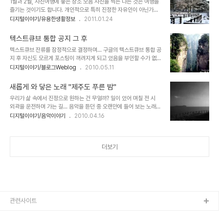
1월과 2월, 사진여행에 좋은 장소 모음 사진을 찍는 다는 것은 여행을
나 주변에 스마트폰을 사용하면서도 어떻게 하면 잘 다룰 수 있을까를
즐기는 것이기도 합니다. 개인적으로 특히 진정한 자유인이 아닌가라
고민하는 분들 적잖이 보실 수 있을 겁니다. 그래서 때때로 그런 분들
고 생각되는 푸른솔™님의 사진들과 글을 보면, 정말 부럽다는 생각을
디지털이야기/유용한생활정보
2011.01.24
께 어떻게 하면 스마트폰을 잘 사용할 수 있도록 알려드릴까 고민한 분
하지 않을 수가 없는데, 푸른솔™님의 사진과 글들은 사진여행의 표본
들도 계실텐데... 인터넷에서 스마트폰 왕초보를 위한 글들을 찾아보면
또는 모범 사례로도 손색없다고 생 합니다. 스스로에게 어떤 여행이라
외려 답답해지고 맙니다. 생각만큼 좋은 ..
텍스트큐브 통합 공지 그 후
는 자유로움 -자유라는 건 그에 따르는 책임이 따른다는 것과 능동적
텍스트큐브 잔류를 잠정적으로 결정하며... 구글의 텍스트큐브 통합 공
이어야 한다는 것을 생각하며- 을 향유할 실천적 동기를 부여하고, 저
지 후 자신도 모르게 포스팅이 꺼려지게 되고 있음을 부인할 수가 없습
와 같은 생각을 하실 분들과 그 내용을 공유하고자 이 겨울 사진 찍기
니다. 본디 사람이란 환경의 지배를 받고 살아가는 존재라는 것을
디지털이야기/블로그Weblog
2010.05.11
좋은 곳으로 정평이 나있는 우리 나라 곳곳의 보기 좋은 경치가 어디에
Digital Network 환경을 통해서 더더욱 크게 실감합니다. -지금 이
있는지 하나 씩 풀어 놓을까 생각하며 이를 실천에 옮깁니다. -그런데,
나라가 겪고 있는 시국도 그러한 연장선에 있는 것이겠지요?- 공교롭
사실 글 준비를 위해이런 저런..
새롭게 와 닿은 노래 "제주도 푸른 밤"
게도 텍스트큐브 통합 공지가 있던 4월말경 부터 5월 초까지 블로깅
우리가 삶 속에서 진정으로 원하는 건 무얼까? 일이 있어 며칠 전 시
을 하지 못했던 개인적 이유가 있었습니다. 이전 포스트 및 각각의 댓
외곽을 운전하며 가는 길... 음악을 듣던 중 오랜만에 들어 보는 노래가
글에 대한 답글 등을 통해 밝혔었습니다만, 그 구체적인 이유는 오늘
흘러나옵니다. 1988년 들국화 맴버 최성원이 처음 솔로로 데뷔하며
디지털이야기/음악이야기
2010.04.16
처음 밝힙니다. 블로깅을 할 수 없었던 그 기간 동안 저는 오래 전 약속
발매되었던 노래 "제주도 푸른 밤" ▲ 제주의 아름다운 우도 해변 오
에 의하여 정해져 있던 가족 여행(4남매)을 다녀왔었습니다. 행선지는
랜만에 듣게 되어 반갑기도 했지만, 무엇보다도 가사가 새록새록 한 것
영화 아바타에서 판도라 ..
이...이전에 느끼지 못했던 간절함으로 가슴을 울리는 듯했습니다. 그
더보기
것도 아주 절절히...왜 그 시절엔 이 노래의 가사에 별 감흥을 알지 못
했었는지... 굴레에서 벗어나는 것이 화두인 요즘이기에 절실하게 와
닿는 느낌이었겠지만...음악인 최성원은 벌써 20년이 훌쩍 넘는 이전
의 그 세월에 자유롭고자 노래를 했다는 것이...좀 과한 표현인지 모르
겠습니다만... 사뭇..
관련사이트