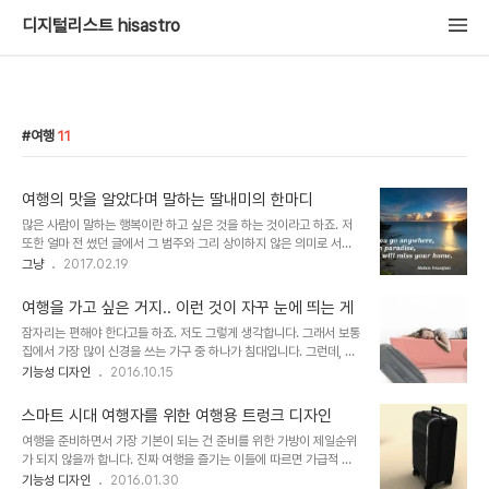
디지털리스트 hisastro
여행
11
여행의 맛을 알았다며 말하는 딸내미의 한마디
많은 사람이 말하는 행복이란 하고 싶은 것을 하는 것이라고 하죠. 저
또한 얼마 전 썼던 글에서 그 범주와 그리 상이하지 않은 의미로 서술
했습니다. 행복이란 무엇인가? 누군가는 생각의 일관성이 중요하다 말
그냥
2017.02.19
하기도 합니다만, 이유 있는 생각의 변화는 필요하다고 보는 시각이 많
아진 것도 사실입니다. 어떤 면에서 생각의 일관성 역시 둘 중 하나라
여행을 가고 싶은 거지.. 이런 것이 자꾸 눈에 띄는 게
는 점도 그렇게 생각하도록 만든 요인일 수 있을 겁니다. 그리 깊게 생
잠자리는 편해야 한다고들 하죠. 저도 그렇게 생각합니다. 그래서 보통
각하지 않은 채 근자감처럼 뭔가 확실하게 그럴 것이라는 느낌에 의한
집에서 가장 많이 신경을 쓰는 가구 중 하나가 침대입니다. 그런데, 집
것이거나 수많은 시행착오를 통해 확고히 자리 잡은 신념과 같은 것이
내부 공간이 넉넉하지 않으면 침대가 차지하는 면적이 작지 않기 때문
기능성 디자인
2016.10.15
그렇습니다. 아이고... 쓰다 보니 또 말이 거창해졌는데... ㅎ이게 결코
에 종종 고민되는 사항이 되기도 합니다. 그런 연유로 언젠가 공간을
쉬운 얘긴 아니죠. ^^하고 싶은 걸 하고 나면 좋을 줄 알았지만 꼭 그렇
효율적으로 활용할 수 있는 가구를 소개하며 그 중심에 침대를 이미지
지만은 않다는 게...
스마트 시대 여행자를 위한 여행용 트렁크 디자인
로 첨부하며 이런 포스팅을 하기도 했었죠. 공간 활용을 위한 최적의
여행을 준비하면서 가장 기본이 되는 건 준비를 위한 가방이 제일순위
가구 이미지 출처: prweb.com 잠자리가 편해야 한다는 사실을 부인
가 되지 않을까 합니다. 진짜 여행을 즐기는 이들에 따르면 가급적 최
할 수는 없지만, 그에 따른 생활공간의 축소는 또 다른 고민이 아닐 수
대한 줄일 만큼 줄이는 것이 가장 좋은 준비라고 말합니다만... 여건상
기능성 디자인
2016.01.30
없습니다. 그래서 작은 집에서 침대로 인하여 공간이 더욱 줄어들 수밖