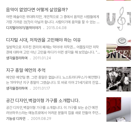
잡하거나 특별한 무언가가 있어야 된다는 뜻은 아닙니다. 그저 생활 주
했던 좋지 않은 기억 때문이 아닌가 싶습니다. 마치 잘못된 행위도 관
변의 작은 불편함들을 해소해 줄수 있으면서 그 기능에 부합하는 모양
행이면 괜찮은 것인양 하는... 하지..
음악이 없었다면 어떻게 살았을까?
을 갖추고 있다면 OK입니다. 무선의 시대로 접어 들고 있습니다만, 아
어떤 예술이든 위대하지만, 개인적으로 그 중에서 음악은 사람들에게
직까지는 주변 어디고 널려 있으면서 복잡하게 얽히고 섥혀 있는 수많
가장 가까운 것(?)이 아닐까 합니다. 사람이기에 음악을 할 수 있는 건
은 각종 디지털 기기 케이블들... 현대를 살아가는 대다수 사람들이 사
지... 전 우주적인 성격에 기초한 근본적인 것이라서 그런지... 알 수는
디지털이야기/음악이야기
2015.04.08
용하는 책상의 현주소일 겁니다. 제가 사용하는 책상도... ^^; 작은 불
없지만 음악이 없었다면 어떻게 살았을지... 뭐~ 없으면 없는대로 그것
편함이지만 이런 디자인적 소품이 있다면 어떨까요?기성품으로 만들
이 당연하게... 아니 당연한 것이니 그렇게 당연히 살긴 했을 겁니다.
어진 기능성 디자인 제품이지만 이것을 보..
디지털 시대, 저작권을 고민해야 하는 이유
닭과 달걀 류의 문젠 항상 그렇죠.. 우리가 음악을 알고 살았으니 음악
일방적으로 치우친 권리의 폐해는 막아야! 저작권... 어쭙잖지만 저작
이 필요했던 건지 음악이 원래 그런거니까 우리가 음악을 즐기며 살아
권에 대하여 고민 아닌 고민을 하다가 이런 생각을 해 보았습니다. "어
가는 건지... 그러나 그건 중요하지 않습니다.지금, 저는 음악이 너무
떠한 권리가 한쪽으로 치우쳤을 땐 반드시 문제가 발생하기 마련이
생각을정리하며
2011.01.24
좋으니까요. 음(音)악(樂)이란 게 원래 그런 것이기도 하죠. ^^수천,
다." 특히 본 글에서 말하고자 하는 저작권은 그 정도가 너무 과한 상황
수억 하는 기가막힌 소릴 표현해 내는 음향장치를 소유하고 있지 않지
에 이르렀다고 봅니다. 물론 현재, 어떤 누구라도 이 디지털 시대의 저
만 제가 귀..
지구 종말 예언의 추억
작권에 대하여 명쾌한 답을 내놓긴 어려울 것이라 생각합니다. 뭐, 혼
예언은 예언일 뿐. 그런 종말은 없습니다. 노스트라다무스가 예언했다
자라면 어떤 특정한 방법을 포함하여 어떤 주장이든 펼칠 수는 있겠지
는 1999년 지구 종말이 그랬습니다. 또 바로 이어 21세기로의 진입
만... ▲ Illustration by Minh Uong/The New York Times
에 따른 컴퓨터 버그에서 파생될 여러 문제들을 묶어 당장이라도 어찌
생각을정리하며
2011.01.17
Published: March 1, 2009 음악이나, 책, 글 그림 등등... 이러한
될 듯했던 Y2K(2천 년)의 기억도 그랬구요. 10년의 세월도 더 지난
분야 또는 그 객체들의 공통점은 그것을 보고 듣고 감상하..
지금에서 그때 일들을 돌아보면 우습기도 하고 기분 묘하게 착잡해지
공간 디자인,벽걸이형 가구를 소개합니다.
기도 합니다. 물론 사회적으로 표면화되어 일어났던 일들뿐만 아니라
공간 디자인,벽걸이형 가구를 소개합니다. 이 가구를 보는 순간 예전
소소하게 웃지 못할 촌극으로 종결된 사이비 종교들의 사건들도 우리
러브하우스라는 예능프로에서 어려운 분들의 집을 새로 만들어 주던
가 모르는 사이에 적잖이 있었을 겁니다. 끝없이 이어지는 종말 예언
모습이 떠올랐습니다. 공간을 적절하게 활용하면서 디자인적으로 너
기능성 디자인
2009.08.29
1992년, 다미신인가 다미선인가라고 하는 일부 기독교 종파 -기독교
무도 괜찮은... 벽에 걸어 놓았을 때는 예술 작품이 되면서 작은 다과상
내에서는 이단(異端)이라고 했었던- 에서 시한부 종말론을 내세워
과 방석의 용도로 활용이 가능한... 재밌기도 하고.. 한가지 보완해야
1992년 10월 28일에 예수의 공중..
점으로 보이는 건... 저 모든 걸 가구 부속들ㅇ,ㄹ 벽에 걸어 놓고 있기