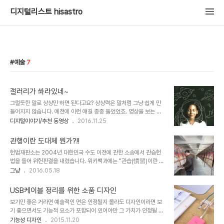
디지털리스트 hisastro
예술
7
갤러리가 쏴라있네~
그럴듯한 말로 상상만 하면 된다고요? 상상력은 말처럼 그냥 쉽게 만
들어지지 않습니다. 예전에 이런 얘길 종종 들었었죠. 영상을 보는 것
보다 책을 읽거나 소리만 듣는 것이 상상력 증진이 좋다고... 글쎄요?!!
디지털이야기/추천 동영상
2016.11.25
그저 상상의 나래를 펼치는 것이라면 모를까 실제 현실을 반영하여 판
단하자면 가당치도 않은 말이었다고 생각합니다. 상상력이 중요한 건
관행이란 도대체 뭔가?!!
무언가 새롭게 만들어 낼 수 있는 바탕이라는 점에서 유에서 유를 만들
헌법재판소는 2004년 대한민국 수도 이전에 관한 소송에서 관습헌
어내는 것이라고 할 수 있습니다. 많이 보았을 때 새로운 상상도 풍부
법을 들어 위헌판결을 내렸습니다. 위키백과에는 "관습(慣習)이란 어
해질 수 있단 얘깁니다. 이미지 출처: peppypals.com 그런 면에서
떤 사회에 오랫동안 지켜 내려와 그 사회 성원들이 널리 인정하는 질서
그냥
2016.05.18
디지털 시대를 배경으로 태어나 자라는 지금의 아이들이 만들어갈 세
나 풍습"으로 정의하고 있습니다. 그러면서 "관습"은 다른 말로 "관
상은 더욱 빛이 날 것이라고 저는 확신합니다. 그리고 그것은 어느 한
행"으로도 부른다고 되어 있습니다. 그러나 왠지 "관습"이 "관행" 보
분야에 국한된 것이 아니..
USB케이블 정리를 위한 소품 디자인
다 좀 더 범위가 크다는 느낌이고, "관습" 보단 "관행"이 부정적으로
보기만 좋은 거라면 예술적인 면은 인정될지 몰라도 디자인이라면 보
와닿습니다. 저만 그렇게 느껴지는 걸까요? 이미지 출처:
기 좋으면서도 기능적 요소가 포함되어 있어야만 그 가치가 인정될 수
action.or.kr "관행"이 부정적으로 느껴지는 건 보편적으로 적절치
있습니다. 그렇다고 디자인의 요소로써 인정되는 기능적인 부분이 복
기능성 디자인
2015.11.20
못한 어떤 사안에 대하여 그 중심에 있다고 보여지는 자들이 주로 사용