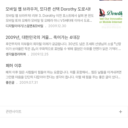
대로 일 수만은 없다... 뭐 그런 것이겠죠. 몇 년 전 도심과 맞닿아 있는
그 함께했던 이들을 보고 있자니 시간의 흐름은 생각보다도 훨씬 멀리
시골에 이사를 온 이후로 겨울에 내리는 눈은 더욱 고민될 수 밖에 없
멀어져..
모바일 웹 브라우저, 또다른 선택 Dorothy 도로시!!
는 현실이기도 한데... 그래도 눈 내린 시골 마을의 풍경이 좋아서 위로
모바일 웹 브라우저! 리뷰 3. Dorothy 이전 포스트에서 살펴 본 윈도
가 되기도 합니다. 남향으로 탁 트인 곳이거든요. 몇 일 전에도 많은 눈
모바일 IE와 오페라 모바일 및 오페라 미니 V5베타에 이어서 도로시
이 내렸습니다.눈을 치우기 위해 완전 무장을 하고 눈을 치우는데... 눈
모바일 웹 브라우저에 대해 개인적인 사용 경험을 바탕으로 성능 및 기
디지털이야기/스맡폰&모바일
2009.12.30
속에 핀 꽃 한송이가 보입니다. 그런데, 그 눈 속에 꽃이 너무도 예쁘게
능에 대해 말씀드리도록 하겠습니다. ▲ 윈도모바일에서 구동되는 또
활짝 피어 있는 겁니다. 마치 눈 속에 피어 있는 것이 당연하다는 ..
하나의 모바일 웹 브라우저! Webkit기반의 도로시!! 내용이 내용이다
2009년, 대한민국의 겨울... 죽어가는 4대강
보니 가볍게 살펴본다고 생각하고 시작했는데, 일부 부담이 붙어버린
후안무치의 치부들이 회자될 미래가 궁금합니다. 30년도 넘은 조세희 선생님의 소설 『난장
글이 되어 버렸습니다. 그런 까닭에 본이 아니게 글의 진행에 있어 속
이가 쏘아올린 작은 공』이 우화적으로 표현될 수 밖에 없었던 이유를 언젠가 읽은 기억이 있
도가 느려진 점이나 약속과 다르게 살펴보고자 했던 프로그램에 대한
습니다. 그건... 세상이 흉흉해지고 왜곡된 힘이 창궐하게 되면 힘 없는 미물과 같은 민초들은
생각을정리하며
2009.12.25
내용을 다루지 못하고 다음으로 미루게 된 부분도 생기게 된 듯 합니
땅 속에 파묻히듯 그렇게 보이지 않는 곳에서 그 힘이 알아 듣지 못할 말로 세상의 잘못을 꾸
다.하지만, 어찌됐든 생각했던 바와 이미 약속된 내용들에 대해서는 시
짖는다는 의미였습니다. ▲ 난장이가 쏘아올린 작은 공 워낙 헤게모니로 온통 둘러싸인 현세
간이 조금 걸리더라도 마무리..
폐허 이후
인지라 무엇이 맞고 틀린지 구분할 길이 막연한 것도 사실이지만, 중요한 건 마음이 가는 곳
폐허 이후 많은 사람들이 힘들어 하는 요즘입니다. 저를 포함해서... 힘든 날들을 이겨내려면
은 따로 있는 게 아닌가 싶습니다. 정말 아니다 싶은데에는 분명 이유가 있고, 그 근거있는 목
그만큼 마음을 단단히 다잡아야 한다는 생각이 듭니다. 이럴 때 힘을 주는 좋은 글이 있다
소리들의 모습들은 한결같이 근본적인 사람과 자연, 그 세상을 향하고 있다는 사실..
면... 조금이나마 마음의 위안이 되지 않을까 싶습니다. 그 중 도종환 선생님의 좋은 글이 있
좋은글
2009.07.31
어 옮겨 봅니다. 폐허 이후 도종환 사막에서도 저를 버리지 않는 풀들이 있고 모든 것이 불타
버린 숲에서도 아직 끝나지 않았다고 믿는 나무가 있다. 화산재에 덮이고 용암에 녹은 산기
슭에도 살아서 재를 털며 돌아오는 벌레와 짐승이 있다. 내가 나를 버리면 거기 아무도 없지
만 내가 나를 먼저 포기하지 않으면 어느 곳에서나 함께 있는 것들이 있다. 돌무더기에 덮여
메말라버린 골짜기에 다시 물이 고이고 물줄기를 만들어 흘러간다. 내가 나를 먼저..
관련사이트