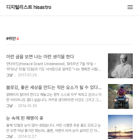
디지털리스트 hisastro
위안
6
이런 글을 보면 나는 이런 생각을 한다
언더우드(Horace Grant Underwood, 1859년 7월 19일 ~
1916년 10월 12일)의 기도 낙서장으로 알려진 "나는 행복한 사람입
니다"라는 글귀가 있죠. 아마도 이 글을 접했던 다수는 감동적으로 느
그냥
2017.01.25
꼈을 겁니다. 저처럼 삐딱한(?) 시선이 아니라면... 뭐~ 물론 저 스스로
내 시각이 비뚤어졌다 생각하지는 않습니다. ▲ 한국 최초 장로교 전
블로깅, 좋은 세상을 만드는 작은 요소가 될 수 있다는
도 목회선교사이자 연세대학교의 설립자Horace Grant
생각
얽매이지 말아야 한다고 해놓고는 정작 스스로 자꾸 옥죄고 있으니 이
Underwood 혹, 못 보셨을지 모를 분들이 있을지 모르니...먼저 보
런 아이러니도 없다 싶습니다. 거꾸로 생각하자면 이것도 그거고 그것
고 생각해보시라는 의미로 아래에 그 글을 첨부합니다. “걸을 수만 있
도 이것일 수 있다 생각합니다만... 지난 주 이틀간 외부 행사에 다녀왔
그냥
2016.10.30
다면,더 큰 복은 바라지 않겠습니다.”누군가는 지금 그렇게 기도를 합
습니다. 모처럼 만의 이벤트(?)도 즐기기도 했습니다. 시국인 마당에
니다. “설 수만 있다면,더 큰 복은 바라지 않겠습니다.”누군가는 지금
이런 여유(?)를 즐긴다는 것이 저 스스로의 생각에도 못마땅한 일인
그렇게 기도..
눈 속에 핀 패랭이 꽃
데... 나름대로 생각의 공유와 전파를 했다고 자위하며 그러려니 하고
올해 12월은 눈이 많이 내렸습니다. 어린 시절엔 추운 줄도 모르고 눈
있습니다. ▲ 이벤트 중 하나는 ATV(All Terrain Vehicle)를 탔던
만 오면 마냥 좋기만 했는데...물론, 어른이 되어 눈이 싫어진 건 아니
건데... 이건 정말 재밌더군요. ^^ 문제는 그렇게 다녀온 길이 몸에 무
고, 단지 내린 눈에 의해 불편함을 초래하기 때문에 마냥 좋은 느낌 그
그냥
2014.12.27
리가 좀 갔다는 신호를 홀로 느낀다는 겁니다. 힘들단 얘기죠. 또 하나