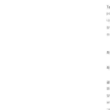
T
po
나
동
추
최
최
근
글
과
인
최
기
글
공
블
일
부
그