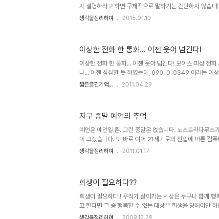
로..
지 설명하라고 하면 구체적으로 말하기는 간단하지 않습니다
앞서 '일'이란 무엇일까요? 사전적 의미로야 그런대로 의미
생각을정리하며
2015.01.10
이 무엇인지... 더 나아가 일을 잘하고 못하고를 어떻게 평
것을 평가할 수 있는.. 즉 힘을 지닌 쪽에서나 가능한 얘깁
다). 물론 힘을 지닌 쪽이라는 건 어떤 특정 권력이 될 수도
이상한 전화 한 통화... 이젠 웃어 넘긴다!
있습니다. 그것은 한편으로 일을 시키는 쪽과 수행하는 쪽
생되기도 합니다. 그게 현실입니다. 그러나 대부분 일을 시키
이상한 전화 한 통화... 이젠 웃어 넘긴다! 보이스 피싱 전
니... 이젠 잠잠할 듯 하였는데, 090-0-0349 이라는 
휴대전화 벨이 울립니다. 전화를 받자 마자 내가 "여보세요
짧은글긴기억...
2011.04.29
자의 음성이 들립니다. 00카드가 연체되었으니 빠른 시간 
상담직원을 원하시면 9번을 눌러주세요 하지만 씨~익 웃고
데 녹음된 내용을 -통화녹음 어플의 버그로 앞 부분은 잘려 
지구 종말 예언의 추억
이 되었지만,- 다시 들으니 발음도 영~ 시원찮고... 어설
습니다.상담직원이라는 부분에서는 삼성지원이라고 들리기도 
예언은 예언일 뿐. 그런 종말은 없습니다. 노스트라다무스가
이 그랬습니다. 또 바로 이어 21세기로의 진입에 따른 컴
을 묶어 당장이라도 어찌 될 듯했던 Y2K(2천 년)의 기억도
생각을정리하며
2011.01.17
난 지금에서 그때 일들을 돌아보면 우습기도 하고 기분 묘
사회적으로 표면화되어 일어났던 일들뿐만 아니라 소소하게
이비 종교들의 사건들도 우리가 모르는 사이에 적잖이 있었
희생이 필요하다??
말 예언 1992년, 다미신인가 다미선인가라고 하는 일부 
단(異端)이라고 했었던- 에서 시한부 종말론을 내세워 199
희생이 필요하다!! 우리가 살아가는 세상은 누구나 함께 행
중..
고 한다면 그 중 행복할 수 없는 대상은 희생을 당해야만 하는
행복할 수 있는 최적의 수가 존재한다면 그 수만큼 되었을 
생각을정리하며
2009.12.29