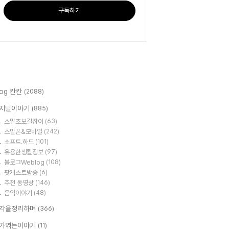
구독하기
log 칸칸
(2088)
지털이야기
(885)
스맡초보길잡이
(63)
스맡폰&모바일
(242)
소프트.하드
(101)
유용한생활정보
(97)
블로그Weblog
(108)
팟캐스트방송
(6)
추천 동영상
(146)
음악이야기
(48)
각을정리하며
(366)
가엮는이야기
(11)