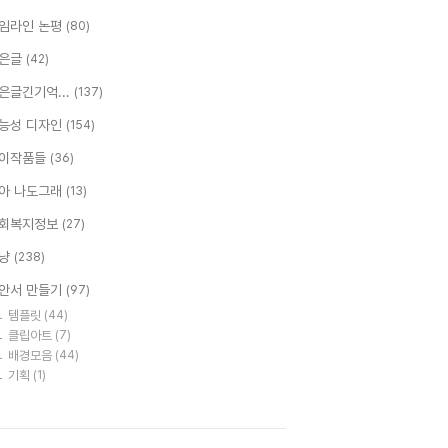
임라인 논평
(80)
은글
(42)
은글긴기억...
(137)
능성 디자인
(154)
이작품들
(36)
아 나도그래
(13)
회복지정보
(27)
냥
(238)
안서 만들기
(97)
템플릿
(44)
클립아트
(7)
배경모음
(44)
기획
(1)