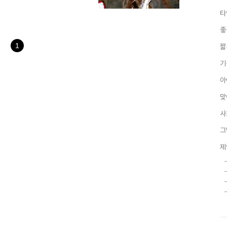
. 누군가 그 희생을 말하면서 진정
타
겠다고 한다면 진정으로 나는 그
외하고 타인만의 희생을 종용하고
좋
의문입니다. 강요되는 희생...
과 이 땅의 9..
1
짧
기
아
맞
사
그
제