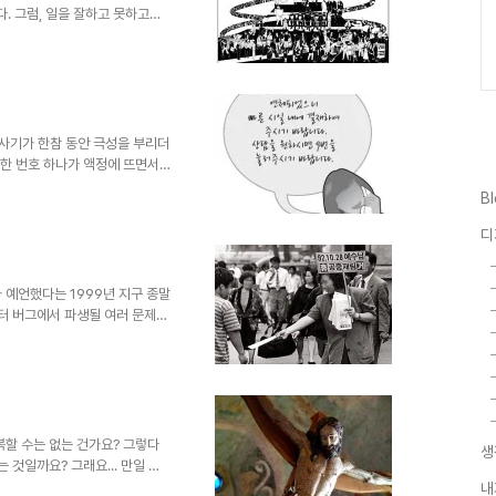
. 그럼, 일을 잘하고 못하고에
를 해석할 순 있겠지만 과연 일
가할 수 있을지는 현실적으로 그
니다(그걸 인정한다는 건 아닙니
 있고, 다수의 자연인이 될 수도
으로 나뉘고 구분되는 문제가 파
는 쪽이 힘을 갖는 건 당연한..
화 사기가 한참 동안 극성을 부리더
이상한 번호 하나가 액정에 뜨면서
"를 하기도 전에 다음과 같은 여
B
내에 결제하여 주시기 바랍니다.
 그냥 전화를 끊었습니다. 그런
디
"~으니 빠른 시간 내"부터 녹음
퍼도 너무 어설프다는 생각이 들었
합니다. 더구나 저..
 예언했다는 1999년 지구 종말
퓨터 버그에서 파생될 여러 문제들
 그랬구요. 10년의 세월도 더 지
하게 착잡해지기도 합니다. 물론
 웃지 못할 촌극으로 종결된 사
을 겁니다. 끝없이 이어지는 종
기독교 종파 -기독교 내에서는 이
2년 10월 28일에 예수의 공
복할 수는 없는 건가요? 그렇다
생
 것일까요? 그래요... 만일 그
때 우리 모두는 행복할 수 있는
내