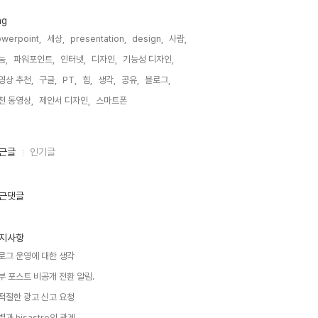
ag
werpoint,
세상,
presentation,
design,
사람,
눔,
파워포인트,
인터넷,
디자인,
기능성 디자인,
영상 추천,
구글,
PT,
힘,
생각,
공유,
블로그,
천 동영상,
제안서 디자인,
스마트폰,
근글
인기글
근댓글
지사항
로그 운영에 대한 생각
부 포스트 비공개 전환 알림.
적절한 광고 신고 요청
별과 hisastro의 관계