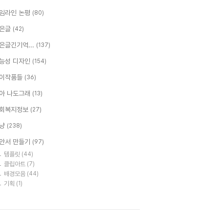
임라인 논평
(80)
은글
(42)
은글긴기억...
(137)
능성 디자인
(154)
이작품들
(36)
아 나도그래
(13)
회복지정보
(27)
냥
(238)
안서 만들기
(97)
템플릿
(44)
클립아트
(7)
배경모음
(44)
기획
(1)