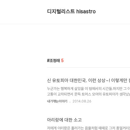
디지털리스트 hisastro
조정래
5
신 유토피아 대한민국. 이런 상상~! 이렇게만 된
누군가는 행복하게 살았을 이 땅에서의 시간들.하지만 그 
고통이 교차되면서 문득 토머스 모어의 유토피아가 생각났습
법은 당장 없지만, 상상은 할 수 있지 않을까? 이미지 출처: T
내가엮는이야기
2014.08.26
서 언젠가 이런 얘길 들은 적이 있습니다.선진국 어디선가는
이 자살이라고... 지금 생각하면 가당치 않은 얘기지만 이
다. 선진국에 가면 물건을 잃어버려도 그 장소에 가보면 그대
아리랑에 대한 소고
끗하고 질서도 잘 지키고... 선진국은... 선진국에 가보면..
서 그럴듯하게 들리던 이야기들이었죠. 그럴 수도 있고 그렇지
저에게 아리랑은 흘러가는 음율처럼 때때로 그저 흥얼거리