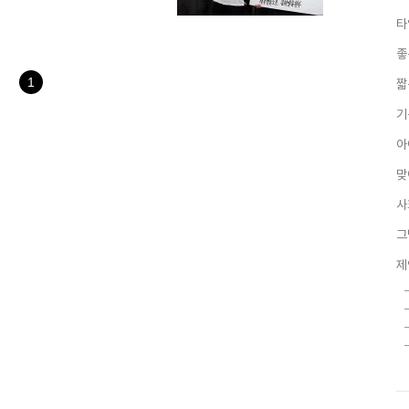
하고 있는 서비스들이 있고, 그 만큼
타
터 메일과 블로그를 구글의 서비
라고 한다죠? 그런데, 사실 국가가
좋
 자에게 도움이 될 것인가...
생각을 하게..
1
짧
기
아
맞
사
그
제