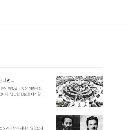
다면...
이면에 있었을 수많은 어려움과
니다. 답답한 현실을 타개할 방
homas More Utopia 중에
 더이상 할 것이 없어 해보는 것
런 류의 이야기는 한둘이 아닙니
로 있다라던가... 선진국은 깨
. 모두가 경험해 보지 못한 상태에
 않을 수도 있는 ..
는 노래가락에 지나지 않았습니