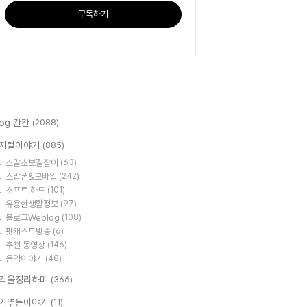
구독하기
log 칸칸
(2088)
지털이야기
(885)
스맡초보길잡이
(63)
스맡폰&모바일
(242)
소프트.하드
(101)
유용한생활정보
(97)
블로그Weblog
(108)
팟캐스트방송
(6)
추천 동영상
(146)
음악이야기
(48)
각을정리하며
(366)
가엮는이야기
(11)