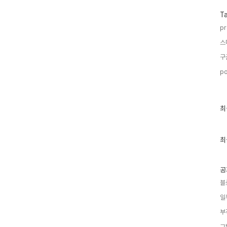
T
pr
스
구
po
최
최
근
글
과
인
최
기
글
공
블
일
부
그