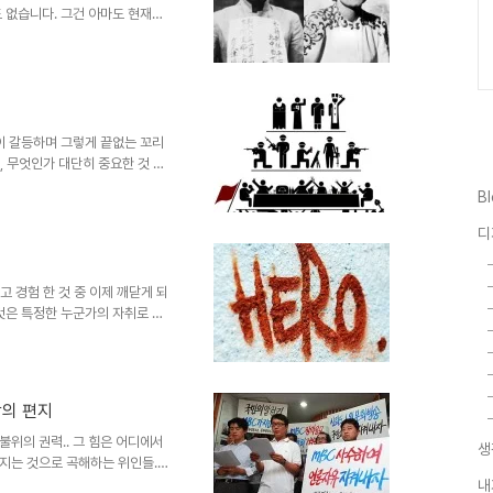
 없습니다. 그건 아마도 현재를
전 쯤 읽었던 조정래 선생님의
터 스노우)의『아리랑』은 -보다
한- 서로 다른 내용이면서도 어딘
? 뚜렷하진 않지만 그 정서와 애
렌 포스터 스노우의 필명) 아리랑
니다. 하지만 근거나 자료로써는
없이 갈등하며 그렇게 끝없는 꼬리
, 무엇인가 대단히 중요한 것 같
 속에 사로잡혀 진정 보아야할
B
 자본주의가 지닌 상징의 상호적
, 또 역시 실제로 그러했지만,
디
은 못되는 것 같습니다. 결국 권
의해 만들어진 권력이 발휘하는 힘
습니다. 조정래 선생님의 소설..
고 경험 한 것 중 이제 깨닫게 되
것은 특정한 누군가의 자취로 인
 마치 그것은 정말 보이지 않는
송과 언론 -역사적 과거는 구전
 어렵지 않게 전파하였고 지금도
 못한 천명 또는 그 이상을 먹여
장의 편지
 그 보는 관점에 따라서는 그렇
어떻게 그대로의 진실이 되어..
불위의 권력.. 그 힘은 어디에서
생
는 것으로 곡해하는 위인들...
각을 했습니다. IT강국이라는 한
내