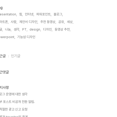
ag
esentation,
힘,
인터넷,
파워포인트,
블로그,
마트폰,
사람,
제안서 디자인,
추천 동영상,
공유,
세상,
글,
나눔,
생각,
PT,
design,
디자인,
동영상 추천,
werpoint,
기능성 디자인,
근글
인기글
근댓글
지사항
로그 운영에 대한 생각
부 포스트 비공개 전환 알림.
적절한 광고 신고 요청
별과 hisastro의 관계