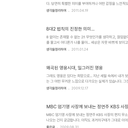
다. 당연히 특별한 의미를 부여하거나 어떤 감정을 느낀적도
살아가는 우리들 대다수가 그러하리라 생각합니다. 10년 
생각을정리하며
2011.04.19
『아리랑』으로 부터 최근 읽게 된 님웨일즈(본명: 헬렌 포스
실제적으로는 김산(본명: 장지락)를 통해 님웨일즈가 집필
가 연결고리로 이어지면서, 그 아리랑에 대한 느낌이랄까요
8대2 법칙의 진정한 의미...
환이 느껴졌습니다. ▲ 김산(본명: 장지락)과 님웨일즈(헬
의 유래에 대해서는 수많은 주장과 학설이 있는 것으로 압
8 없이는 존재할 수 없는 2!! 무엇인가를 생각하고, 끊임
몰라도 그 ..
를 물고서 어디론가 나를 몰아... 세상은 자뭇 바쁘게 보이고
아 보이지만 어찌보면 지금 이세상은 한가지의 그릇된 명제
생각을정리하며
2011.01.24
진실은 놓고만 있어 보입니다. 권력과 부라고 하는 두가지
상관관계는 과거, 권력으로부터 부를 만드는 토대인줄 알았고
현재를 살아가는 우리들에게 더이상 그 권력은 부를 앞선 힘
왜곡된 영웅시대, 일그러진 영웅
력과 부의 자리는 바뀌었다고 보아야 할 듯 합니다. 부에 
의 에너지는 한쪽 방향만을 향하고 있음이 이를 증명하고 있
그래도 영웅은 있다는 희망으로... 지난 세월 속에서 내가 보
는 그 어떤 무거운 느낌으로 다가오는 실체가 있습니다. 그
하여 세상을 구한다는 등의 신화같은 것이라 할 수 있는데,
생각을정리하며
2009.12.17
엄청난 힘이 작용하는 신화와도 같아서 세상을 포장하는 방
(口傳)과 책을 통하여- 을 동원하여 그 쉽지 않은 표현을
그러한 듯 보입니다. 누군가의 말처럼 "뛰어난 1인이 그렇지
MBC 엄기영 사장께 보내는 정연주 KBS 사
살린다!" 라는 말은 워낙 시각차가 크기 때문에 혹자의 경우
게 단정지을 수도 있겠지만, 도대체 그런 무시무시한 말이 
MBC 엄기영 사장께 보내는 정연주 KBS 사장의 편지 무소
나오는 건지 궁금합니다. 아직도 과거의구태가 그대로 이어지
오전에 문득 웹2.0에 대해 잠시 생각하다가 서글프다는 생
좋은글
2009.08.31