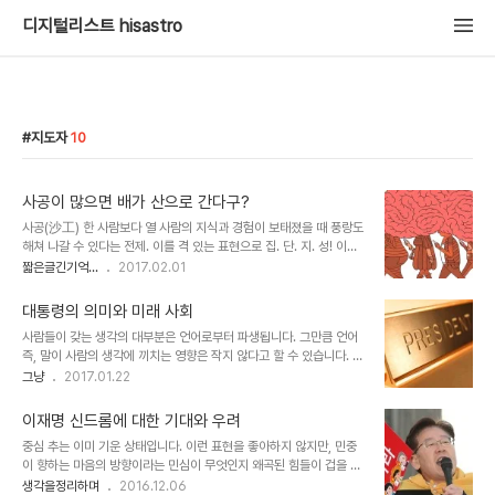
디지털리스트 hisastro
지도자
10
사공이 많으면 배가 산으로 간다구?
사공(沙工) 한 사람보다 열 사람의 지식과 경험이 보태졌을 때 풍랑도
해쳐 나갈 수 있다는 전제. 이를 격 있는 표현으로 집. 단. 지. 성! 이렇
게 지칭하기도 하지요. 당연한 얘기지만, 산으로 간다는 시각이 잘못되
짧은글긴기억...
2017.02.01
었다는 건 아닙니다. 아폴로 신드롬(The Apollo Syndrome)이라
고 주장되는 그 근거 역시 모두 고려될 수 있는 한 가지 가능성으로써
대통령의 의미와 미래 사회
의 가정이니까요. 말하고자 하는 건 사공이 많으면 산으로 간다며 아무
사람들이 갖는 생각의 대부분은 언어로부터 파생됩니다. 그만큼 언어
때나 말하고 다니는 생각 없음을 자처하는 이들의 문제입니다. 많은 이
즉, 말이 사람의 생각에 끼치는 영향은 작지 않다고 할 수 있습니다. 따
들이 이 말에서 오해하는 바는 조금만 주의를 기울여도 알 수 있는 "사
라서 많은 경우에 있어 말이 곧 생각이라고 해도 틀렸다고 할 수 없습
그냥
2017.01.22
공"이라는 낱말을 리더(혹은 명망가나 지도자)로 착각한데서 비롯되
니다. 이런 생각을 하다가 떠오른 단어입니다. 대.통.령, 영어로
었다고 봅니다. 즉, 사공(沙工)이란 배를 부리는 일을 직업으로 하는
President. 이 말을 의심했던 이가 있었을까요? 너무도 당연한 이름
사람을 통칭할..
이재명 신드롬에 대한 기대와 우려
이었을 겁니다. 근현대사 속에 이 땅에서 살아왔던 거의 모든 사람들엔
중심 추는 이미 기운 상태입니다. 이런 표현을 좋아하지 않지만, 민중
말이죠. 그 이름이 너무도 익숙하고 원래 그랬던 것이라서 생각조차 하
이 향하는 마음의 방향이라는 민심이 무엇인지 왜곡된 힘들이 겁을 먹
지 못했을 겁니다. 저는 심지어 총통이란 말에서 독일 나치의 히틀러를
고 있는 모습을 통해 이는 분명한 사실임을 알 수 있습니다. 이런 와중
생각을정리하며
2016.12.06
생각하게는 만들었지만 우리의 이름 대통령에서는 친숙하고 온화하다