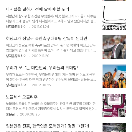
에 주목받는 인물이 있습니다. 바로 이재명 성남시장입니다. 인물을 말
는 느낌까지 받았었습니다. 그게 그렇지 않다는 걸 깨닫게 된 건 그리
하고자 하는 건 아닙니다만, 짧게 전제는 하고 이야기를 전개해야 할
오래되지 않았습니다. 아니 ..
디지털을 말하기 전에 알아야 할 도리
것 같습니다. 닭과 쥐와 같은 동물과 비교할 인물은 아니라는 것을 말
사람답게 살기위한 조건은 무엇일까? 이곳 블로그의 타이틀이 다루는
입니다. 이재명 성남시장의 정치적 행보 이전에 기초지방단체의 수장
내용과 크게 걸맞지 않게 디지털이라고 떡하니 달고 있습니다만, 블로
으로써 시민 행정에 누구보다 앞선 지도자라는 점은 인정하지 않을 수
그 운영에 대한 생각을 공지 글로 발행하면서 언급했던 것처럼 사실 여
생각을정리하며
2011.01.24
없습니다. 그가 지지받는 이유도 이를 바탕으로 한다고 할 수 있습니
기서 말하는 디지털이란 기술만을 의미하지는 않습니다. 디지털이 지
다. 그러나 역시 타성적 표현이라 생각해 멀리하고 싶은 말입니다만,
닌 속성. 즉, 상호작용과 나눔이라는 의미를 그 바탕에 두고 자연스럽
그의 정치적 행보와 발언들을 보면 지나..
히딩크가 정말로 북한축구대표팀 감독이 된다면
게 디지털을 말하고자 했던 겁니다. 그러니까 어떤 선을 긋고, 이건 이
히딩크가 정말로 북한 축구대표팀 감독이 된다면 북한의 히딩크 감독
거고 저건 저것이다를 말하기보다 디지털 세상이 가져다준 자연스러
영입설이 인터넷 기사를 통하여 또하나의 이슈가 되고 있습니다. 이에
운 연결고리 또는 연관성을 주제로 관심과 필요에 따라서 글을 발행하
대한 찬반이 갈라진다고 하는데, 아마도 반대할 사람이 있을까 싶으면
생각을정리하며
2009.11.20
고자 했고 지금껏 그래 왔습니다. ▲ 도구와 경로 등 일정한 틀이 요구
서도... 어쨌든 다른 사람들의 생각은 모르겠습니다. 사실 여부를 떠나
되지만 결국 디지털도 생활의 도구!! 때문에 특정 주제가 있기도 하면
개인적으로는 정말로 이러한 이야기가 실제로 일어났으면 좋겠다는
서 그것이 큰 제약이 되지는 않았습니다. 그..
우리가 모르는 대한민국, 우리들의 위대함!
기대를 가져봅니다. 혹자는 히딩크 감독의 몸값이 높기 때문에 북한에
우리가 모르는 대한민국, 우리들의 위대함! 저는 얼마 전 어느 외국인
서 감당하기 어렵다는 반응도 있지만... 히딩크 감독의 생각이 깊다면
이 썼다는 한국에 대한 책과 관련하여 인터넷에 올라오는 글들을 보면
-과거 2002년도의 기억을 되살리면, 히딩크 감독이 흔히 하는 말로
서 참으로 우리나라는 역동적이고 논리가 살아있으며, 따라서 희망이
생각을정리하며
2009.08.29
포퓰리즘에 강한지는 모르겠지만, 그의 말 한마디 한마디는 가볍지 않
있다는 생각을 하게 되었습니다. 물론 대부분의 우리들 속에는 몇 가지
았고, 또한 진솔함이 느껴졌었기에...- 명예로운 행보로써 가능할 수도
결함 있기는 합니다. 스스로의 의지에 의해서 그렇다기보다는 세상의
있지 않을까 생각하면서... 많은 ..
노블레스 오블리주
흐름에 영합하여 자신도 모르는 사이 변하고 있거나 잘못을 옳은 것으
노블레스 오블리주 노블레스 오블리주는 명예 만큼 의무를 다해야 한
로 곡해함으로써 올바르지 못한 길로 가고 있는 모습. 또는 알면서도
다는 프랑스 격언으로서 지도층으로서 걸맞는 도덕성과 철학이 있어
피해를 입을까 아는 척 하지 않는 것이나, 스스로를 너무 비하하는 것
야 한다는 뜻이다. 경주의 만석꾼 최부자는 시집온 며느리들은 3년간
좋은글
2009.08.25
등등... 세계 등반과 탐험의 역사를 다시 쓴 한국의 산악인 박영석, 엄
무명옷을 입혔으며 진사 이상의 벼슬은 절대 사양하고 주변 일백리 안
홍길, 한왕용 씨(왼쪽부터) 사진출처:
에 굶는 사람이 없도록 하라고 가르쳤다. 김제의 장씨네는 없는 사람과
http://blog.naver.com/ameja?Redire..
일본인은 진흙, 한국인은 모래인가? 정말 그런가!
노비를 천대 말라는 평소의 처신 때문에 동학농민혁명에서도 6.25때