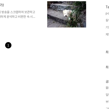
복은 그에 따르는 부산물이며,
가!
는 생각이 틀린 말은 아닌 듯
T
사람?!!! 사기 치고 싶은 사
전의 방송을 스크랩하여 보관하고
po
쾌하게 분석하고 비판한 속 시원
동
자 게재합니다. 진정한 긍정을
발만 들면 확 뭉치는 집단의 모습이
기
은 유포자들의 정치적 의도를 파악
제
운데, “일본인이 진흙이라면,
서로 조화를 잘 이루지만, 한국
뤄 협력하지 못한다는 자기 비하
1
최
최
근
글
과
인
최
기
글
공
블
일
부
그