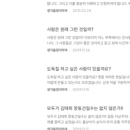
합니다. 그리고 이를 충분히 이해하고 인정하여야 합니다. 
고 있음에도 우리는 종종 이를 쉽게 망각해 버리죠... 그리
생각을정리하며
2010.02.24
용하는 빈도가 많다는데 심각성이 있습니다. 그것도 힘의 
이에게... 상사가 부하에게... 등등- 물론 저마다 지닌 그
로 끌어올리기 위하여... 특정 상대와의 비교를 통한 자극과
사람은 원래 그런 것일까?
최근 인기를 끌었던 드라마 "공부의 신"과 같은 일들이 이
다면...- 하는 것이라면 좋은 일이라고 할 수 있겠지만, 대부
사람은 원래 그런 것일까? 아프리카 어느 부족에서는 인사
니다. 그 사람들은 그것이 좋은 것이라고 듣고 보며 시간의
져 그런 전통이 있는 그 곳에서는 아주 당연한 것이라 생각
생각을정리하며
2009.11.26
지역의 언어에 따라 그 사람의 언어도 정해집니다. -해외 이
자들의 주장에 의하면 언어는 생각의 바탕이 된다고 합니다
용하는 언어를 통해 생각을 하게 된다는 것을 의미하기도 합
도둑질 하고 싶은 사람이 있을까요?
집안의 종교에 따라 대부분은 그 종교를 믿게 됩니다. 그 속
이 존재하지 않거나 있다하더라도 부정하기는 결코 쉽지 않
도둑질 하고 싶은 사람이 있을까요? 정말 어려운 현실입니다
따라..
어렵게 만들고 있는지도 모르겠습니다. 선과 악을 구분하거
세상은 편리하게 구분하고 있으니... 물론, 누구나 다 알고
생각을정리하며
2009.11.15
는 시각으로 구분을 짓습니다. 말그대로 우리 모두는 좋은
다. ... 그렇다면 도둑질을 하는 사람들은 그것을 좋아할까
고 단정짓는 것은 해결책이 되지 못된다고 생각합니다. 이제
모두가 김태희 장동건일수는 없지 않은가!!
을 찾아야하지 않을까요? 또한 진짜 도둑질이 무엇인지도 
억을 너머 이젠 몇 조... 그 이상의 도둑이 판치는 우리 
모두가 김태희 장동건일수는 없지 않은가!! 일등 지상주의!
..
제를 말하고 싶었습니다. 몰상식이 상식이 되어 온통 거꾸로
생각되지만, 해도 너무하다는 생각입니다. 어느 것이든 잘 해
생각을정리하며
2009.11.12