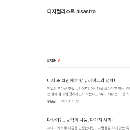
디지털리스트 hisastro
지배
9
다시 또 확인해야 할 뉴라이트의 정체!
친일의 또다른 모습 뉴라이트!! 이시대를 살아가고 있는 우
는 실체에 대해 정리하고자 하는데... "뉴라이트"는 그 중 
해 전 한겨레 한토마에 올라온 필명 "각골명심 님"의 글을 
좋은글
2011.04.02
는 글입니다. 좋은 글을 더욱 많은 분들과 함께하고자 하는 마
대의 필연인가? 중도보수적이며 거기에 자유주의적 기질까
지난 한 해 동안 발 디디고 있는 이땅의 정치, 사회적 현실
다같이?... 능력의 나눔, 다가치 사회!
여 결국 ‘선명한 진보주의자’로의 변신을 시도할 수 밖에 
에 도달하게 되었음은 개인적으론 나의 불행입니다. 더불어 이
저마다의 서로 다름을 인정한다면... 사람들은 각기 갖는 