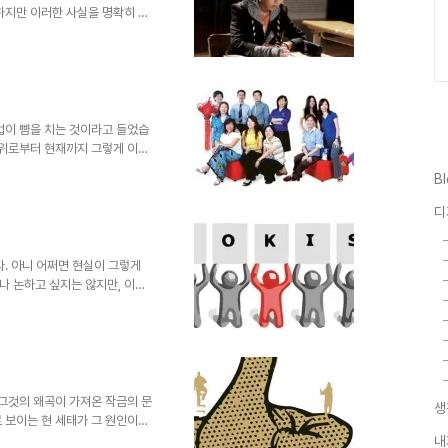
하지만 이러한 사실을 명확히 알
고 이것이 나 보다는 타인에게 적
흐름으로 점철됩니다. -어른이 아
 사람만의 잠재적 능력을 최대한으
 격려로써 긍정적 변화를 유도 -
 사회에 보편적으로 일어날 수 있
분 경쟁적 잣대 -또..
법이 뺨을 치는 것이라고 들었습
 위로부터 현재까지 그렇게 이어
해왔기 때문일 것입니다. 태어난
B
민이나 입양을 가지 않는 한- 학
. 그러니까 사람들은 자신이 사
디
니다. 또한 사람은 그 지역 또는
엔 의심 따위가 자리 잡을 공간
습니다. ▲ 사람은 각자 환경에
. 아니 어쩌면 현실이 그렇게
나 논하고 싶지는 않지만, 이미
 있듯이 좋고 나쁨이란 각자가 갖
 것을 좋아할 것이라고 생각합니
요? 단순하게 나쁜건 나쁜것이라
는 그 나쁜 짓을 하게 되는 근본
한번 생각해봐야 겠습니다. 몇 천
현실에서는 그들을 도둑이라고 하지
 그것의 왜곡이 가져온 작금의 문
생
 보이는 현 세태가 그 원인이라
야만 한다는... 그것도 함몰된
내