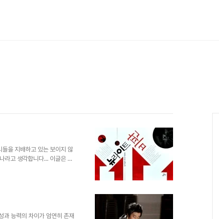
리들을 지배하고 있는 보이지 않
하나라고 생각합니다... 이글은 몇
일부 추가 편집 및 수정하여 올리
음으로... 변신(變身)은 이 시
지 다분했던 기존의 내 자신이
을 바라보며 그 암울함으로 인하
없다는 자못 나로서는 비장한 결론
러한 나의 불행이 이 ..
특성과 능력의 차이가 엄연히 존재