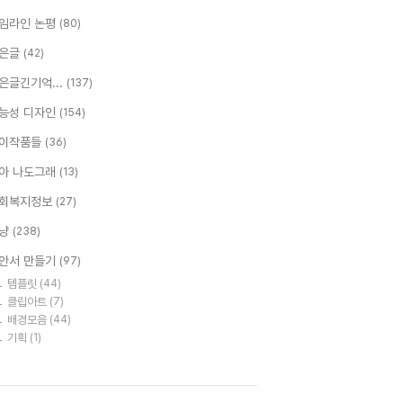
임라인 논평
(80)
은글
(42)
은글긴기억...
(137)
능성 디자인
(154)
이작품들
(36)
아 나도그래
(13)
회복지정보
(27)
냥
(238)
안서 만들기
(97)
템플릿
(44)
클립아트
(7)
배경모음
(44)
기획
(1)