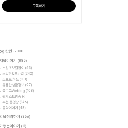
구독하기
log 칸칸
(2088)
지털이야기
(885)
스맡초보길잡이
(63)
스맡폰&모바일
(242)
소프트.하드
(101)
유용한생활정보
(97)
블로그Weblog
(108)
팟캐스트방송
(6)
추천 동영상
(146)
음악이야기
(48)
각을정리하며
(366)
가엮는이야기
(11)