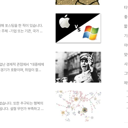
낭비가 초래되고 있습니다. 오해
타
지 일등을 위하여... 남보다 높
 말하는 것이니까요. 정작 중요
좋
다. 무슨 말이냐면 줄 세우기의
든요. 아무리 한들 안 ..
 대해 포스팅을 한 적이 있습니다.
짧
주체 -기업 또는 기관, 국가 업
기
모의 형식과 혼돈할 소지가 있다
의도와는 무관하지만 여러 경로로
아
 이나 어떤 조직에 순기능적인
 수 없습니다. 다시 말해 안티
맞
할 수 있다는 가능성을 생각할
 없다는 얘깁니다. 어찌보면 긍
사
실업난 경제적 관점에서 "대중매체
의 경기가 호황이며, 취업이 잘되
그
 있고 들을 수 있는 기억의 시발
업이 잘 잘된다고 한 기억은 없
제
 과거가 된 이후를 평가하는 수
 기억은 있지만... 왜 이러한
른 가치가 함몰되는 것이 아닌
이 들기 때문입니다. 연속적..
없습니다. 또한 추구되는 행복의
니다. 설형 무언가 부족하고 못
당화 될 수 없습니다. 그 이유
 어쩌면, 저주와 같은 그 낙인
이라고도 할 수도 있습니다. 때