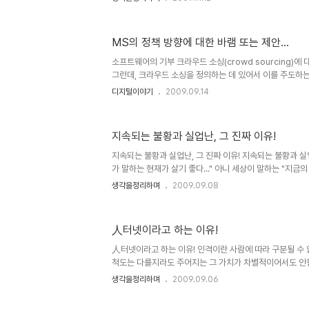
가치와 목표에 다다르기 위하여 너무도 많은 필요 이상의 
는 하지 마십시오. 열심히 사는 것을 의미하는 것이 아니라 단
이 올라가려 하는 이기심에 군림과 비교 우위만을 쫓는 것을
MS의 정책 방향에 대한 바램 또는 제안...
한 건 온통 잘해야만 한다는 것으로 귀결된다는 것에 있습니
잣대 아래 누구나 잘할 수 있다는 건 있을 수 있는 일이 아니거
소프트웨어의 기부 크라우드 소싱(crowd sourcing)에
그런데, 크라우드 소싱을 정의하는 데 있어서 이를 주도하는 
무 조직 등- 의 입장에서 어떤 주제를 내 걸고 추진하는 공
디지털이야기
2009.09.14
는 생각이 들기도 합니다. 그러나 다른 한편으로 주체의 
써 바라는 점에 대한 의견이 제시됨으로써 결과적으로 기업
효과적 기여가 가능하다는 점도 크라우드 소싱과 무관하다 볼
지속되는 불황과 실업난, 그 진짜 이유!
자체도 되돌려 생각하면 크라우드 소싱의 일 부분으로 일맥
때 다원적이고 커다란 틀에서는 굳이 걸러내려 할 것까지는
지속되는 불황과 실업난, 그 진짜 이유! 지속되는 불황과 
정..
가 말하는 현재가 살기 좋다..." 아니 세상이 말하는 "지금
는 시대다"라고 들었던 적이 있으신가요? 세상을 바라볼 수
생각을정리하며
2009.09.08
점에서 현재까지... 현재라는 시점에서 경제가 호황이고, 취
습니다. 다만, 경제호황과 취업은 상대적인 것이기에 시점이
단으로써 호황이었고, 비교적 취업이 잘되었다라고 보고 들은
人터넷이라고 하는 이유!
말을 하냐면, 그건 너무도 헤게모니 속에 휩싸여 있고 올바
가.. 그것을 통해 이익을 얻는 보이지 않는 손에 대한 의구심
人터넷이라고 하는 이유! 인격이란 사람에 따라 구분될 수 
척도는 다를지라도 주어지는 그 가치가 차별적이어서도 안됩
되 보일지언정 그 사람의 모습 자체에 낙인을 찍는 행위는 정
생각을정리하며
2009.09.06
는 사람이란 환경적 요인에 따라 달라질 수 있기 때문입니다.
이 당연시 치부되고 있음은 현재를 살아가는 우리의 자화상