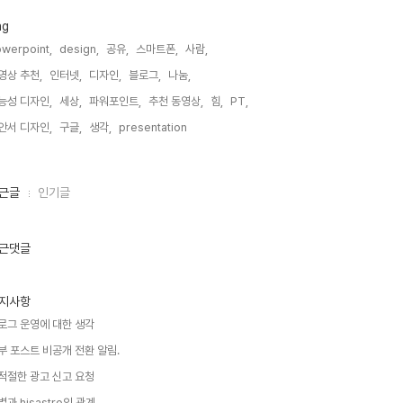
ag
werpoint,
design,
공유,
스마트폰,
사람,
영상 추천,
인터넷,
디자인,
블로그,
나눔,
능성 디자인,
세상,
파워포인트,
추천 동영상,
힘,
PT,
안서 디자인,
구글,
생각,
presentation,
근글
인기글
근댓글
지사항
로그 운영에 대한 생각
부 포스트 비공개 전환 알림.
적절한 광고 신고 요청
별과 hisastro의 관계