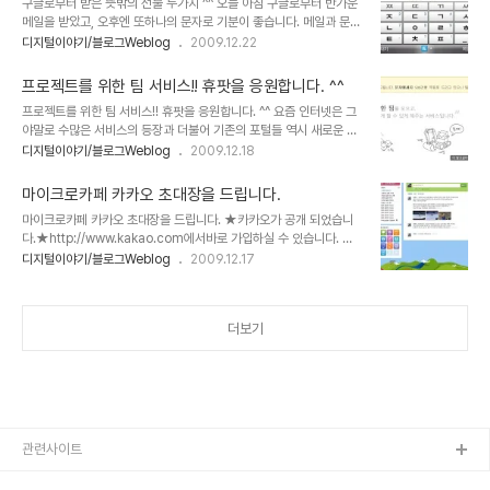
구글로부터 받은 뜻밖의 선물 두가지 ^^ 오늘 아침 구글로부터 반가운
미지 등과 준비된 상품들도... 신경을 쓴 듯한 느낌이 드는군요. 기존에
메일을 받았고, 오후엔 또하나의 문자로 기분이 좋습니다. 메일과 문자
한컴오피스나 한글을 사용해 보셨다면-대한민국 사람이라면 써본 사
는 저뿐만 아니라 많은 분들이 받으셨으리라 생각 합니다. 이미 몇분의
디지털이야기/블로그Weblog
2009.12.22
람이 대부분이겠지만...^^ - 새로워진 기능들을 한번 사용해 보시는 것
포스트가 올라오고 있는 것을 보면... 메일의 선물에 대한 내용은 구글
도 괜찮을 듯 합니다. 또한 사용을 해보시고 한컴에서 진행하는 이벤트
애드센스와 관련있어 보이며, 사회적인 기부문화의 연쇄적 반응에 기
에 참여하셔서 덤으로 선물을 ..
프로젝트를 위한 팀 서비스!! 휴팟을 응원합니다. ^^
여하고자 하는 뜻?이 담겨 있는 듯 합니다. 구글에서 보내온 선물과 관
프로젝트를 위한 팀 서비스!! 휴팟을 응원합니다. ^^ 요즘 인터넷은 그
련된 내용들은 글로 표현하기 보단 그냥 그대로 이미지와 실제로 보실
야말로 수많은 서비스의 등장과 더불어 기존의 포털들 역시 새로운 시
수 있도록 링크를 걸도록 하겠습니다. 그리고 또 구글에서 보내온
도로써 여러 서비스들이 실험적으로 적용되고 있습니다. 그래서 저 역
디지털이야기/블로그Weblog
2009.12.18
SMS... 이건 지난 11월 진행했던 구글 검색대회 참가상이라는 티셔츠
시 부족했지만 웹 3.0에 대한 내용을 공부해 가면서 웹 3.0과 관련된
를 보내주기 위한 문자 확인 문자로 이미 알았던 것이긴 하지만, 그저
몇개의 포스팅을 얼마 전 하기도 했습니다. 그런데, 어제 낮에 트랙백
흐믓한 마음이 듭니다. 잊지..
마이크로카페 카카오 초대장을 드립니다.
하나를 받았습니다. Hupod(휴팟)이라는 새로운 서비스를 알리고자
마이크로카페 카카오 초대장을 드립니다. ★카카오가 공개 되었습니
이벤트가 진행되고 있다는 내용으로.. 트랙백을 따라 가보니... 아주 간
다.★http://www.kakao.com에서바로 가입하실 수 있습니다. 마
결하게 이미지 카툰을 통해 서비스가 어떤 것이다라는 것을 쉽게 풀어
이크로카페 카카오는 현재 구글 웨이브처럼 초대에 의해서만 가입할
디지털이야기/블로그Weblog
2009.12.17
놓고 있었습니다. 우선 팍팍 내용이 완벽하게 머리 속에 정리가 되진
수 있습니다.아직 정착된 서비스는 아니지만, 지금의 트위터 같이 가능
않았지만, 아~하 이것도 괜찮겠네? 라는 생각이 머리를 번쩍이게 합니
성 있는 새로운 서비스라고 생각이 됩니다. 저도 생각하던 바 였는데,
다. ▲ Hupod(휴..
카카오 블로거 간담회에서도 주고 받은 질문과 답변 속에 구글웨이브
더보기
와의 유사성에 대한 이야기가 거론되었습니다. 물론 서로 간의 특색이
있고, 다른 측면이 있을 겁니다. 또한 현재 서비스를 보완하고 완성해
나가는 단계이기도 하고, 어차피 인터넷의 SNS라는 개념은 정적인 것
이 아니라 사용에 따라 지속적인 진화를 거듭하고 변화되어 갈 것이기
때문에, 현재의 모습만을 가지고 뭐..
관련사이트