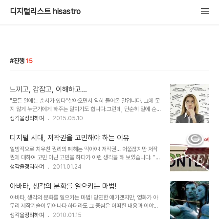
디지털리스트 hisastro
진행
15
느끼고, 감잡고, 이해하고...
"모든 일에는 순서가 있다"살아오면서 익히 들어온 말입니다. 그에 못
지 않게 누군가에게 해주는 말이기도 합니다.그런데, 단순히 일에 순서
가 있다는 걸 강조하는 건 무리가 있다는 생각이 들었습니다.최근 주목
생각을정리하며
2015.05.10
받고 있는 심리학의 3대 거장 알프레드 아들러가 말하듯 그건 각자의
몫이라고 말이죠. 어떤 건 분명히 순서를 지켜야만 하는 것이 있을지도
디지털 시대, 저작권을 고민해야 하는 이유
모릅니다. 하지만 그건 한정된 범주에 속하는 특별한 경우에만 해당 될
일방적으로 치우친 권리의 폐해는 막아야! 저작권... 어쭙잖지만 저작
것이라는 생각입니다. 뾰족히 딱 떠오르는 예가 변변찮아 구체적으로
권에 대하여 고민 아닌 고민을 하다가 이런 생각을 해 보았습니다. "어
언급하지 못하는 것이 못내 아쉽습니다만... 이미지 출처:
떠한 권리가 한쪽으로 치우쳤을 땐 반드시 문제가 발생하기 마련이
생각을정리하며
2011.01.24
www.noinstantpudding.com 씻을 때 생각들이 많아지는 습관
다." 특히 본 글에서 말하고자 하는 저작권은 그 정도가 너무 과한 상황
아닌 습관을 갖고 있습니다.포스팅의 소재는 대부분 그때 만들어집니
에 이르렀다고 봅니다. 물론 현재, 어떤 누구라도 이 디지털 시대의 저
다. 오늘 아침 생각을 스치고 지..
아바타, 생각의 분화를 일으키는 마법!
작권에 대하여 명쾌한 답을 내놓긴 어려울 것이라 생각합니다. 뭐, 혼
아바타, 생각의 분화를 일으키는 마법! 당연한 얘기겠지만, 영화가 아
자라면 어떤 특정한 방법을 포함하여 어떤 주장이든 펼칠 수는 있겠지
무리 제작기술이 뛰어나다 하더라도 그 중심은 어떠한 내용과 이야기
만... ▲ Illustration by Minh Uong/The New York Times
를 담고 있느냐가 무엇보다도 중요한 요소일 겁니다. 몇해 전 수백억의
생각을정리하며
2010.01.15
Published: March 1, 2009 음악이나, 책, 글 그림 등등... 이러한