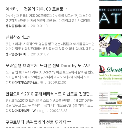
제작 비용을 홍보의 전면에 내세우고 실감나는 CG영상을 제작했다
분야 또는 그 객체들의 공통점은 그것을 보고 듣고 감상하..
며, 나라가 온통 시끄러웠던 심형래 감독의 영화 "디워"의 기억은 좋은
아바타, 그 전율의 기록. 00 프롤로그
예가 되리라 생각합니다. 물론 이상한 논리들로 찬반이 엇갈리며 지저
아바타, 그 전율의 기록 00프롤로그 아바타를 보고난 후, 그 느낌이
분하게 얼룩졌던 그때의 기억이 좋지는 않지만... 이야기 또는 내용과
생생하게 살아있는 지금 이렇게 글을 씁니다.제이크 설리가 그러했던
전달하고자 하는 메시지 등은 영화의 기본 골격이라고 할 수 있습니다.
것처럼... 역대 흥행기록을 갈아 치울만큼 수많은 관객들이 보았고, 또
생각을정리하며
2010.01.13
때문에 아무리 영화가 멋진 기술과 영상으로 채워져 있다고 하더라도
많은 분들이 그만큼 리뷰를 쓰기도 했지만, 이렇게 뒤늦게 글을 올리게
채워져야 할 기본 뼈대가 없다면... 이는 영화로써의 가치를 상실하게
된 이유는 요 몇일 동안 개인적인 사정도 있었고, 워낙 아바타를 보고
되어 관객으로부터 혹평을 받게 되고..
신화창조라고?
생각한 것이 많았기에... 쉽게 정리가 되질 못했기 때문입니다. 뒤죽박
웃긴 소리지!! 사회적으로 명망을 받고 있는 사람들의 얘기를 듣다보면
죽이었던 영화 아바타에 대한 느낌과 생각들이 이제 좀 정리가 되어 그
이거야 말로 신화창조다라는 생각을 하지 않을 수 없게 합니다. 예전
내용들을 여러분들과 함께하고자 글을 올려봅니다. 00 프롤로그 아바
여러 방송사에서 다큐멘터리 형식으로 성공을 다룬 프로그램들이 한
생각을정리하며
2010.01.07
타의 주제는 교감! 사헬루(나'비족 언어로 교감이라는 뜻)라고 할 수
참 인기를 구가했던 적이 있었죠. 하지만 그 방송에서 말하는 성공은
있습니다.하나의 생명체인 우주와 지구... 하늘의 사람들과 결전을 앞
특정한 한 사람의 몫이었고, 그건 말그대로 신화였습니다. 그리고 이를
두고 제이크 설리가 영..
모바일 웹 브라우저, 또다른 선택 Dorothy 도로시!!
본 많은 사람들은 성공을 일궈낸 사람에 대해 방송이 보여준 만큼 생각
모바일 웹 브라우저! 리뷰 3. Dorothy 이전 포스트에서 살펴 본 윈도
하게 했습니다. 물론 저도 그랬습니다. ▲ 강대국 미국이 과연 미국 스
모바일 IE와 오페라 모바일 및 오페라 미니 V5베타에 이어서 도로시
스로의 힘만으로 세상의 앞에 설 수 있었을까요? 그런데, 시간이 지나
모바일 웹 브라우저에 대해 개인적인 사용 경험을 바탕으로 성능 및 기
디지털이야기/스맡폰&모바일
2009.12.30
서 알게된 그 성공이란, 성공이라고 하기엔 무색한 경우가 적지 않았습
능에 대해 말씀드리도록 하겠습니다. ▲ 윈도모바일에서 구동되는 또
니다. 왜곡된 성공이라고 할 수 있는 가짜 성공들이거나 미완의 성공을
하나의 모바일 웹 브라우저! Webkit기반의 도로시!! 내용이 내용이다
미리 터춰 버린... 그러한 왜..
한컴오피스2010 공개 베타테스트 이벤트를 진행합니
보니 가볍게 살펴본다고 생각하고 시작했는데, 일부 부담이 붙어버린
다!!
한컴오피스2010 오픈베타테스트 이벤트를 진행합니다!! 2010년을
글이 되어 버렸습니다. 그런 까닭에 본이 아니게 글의 진행에 있어 속
몇일 앞두고 그간 두 차례의 비공개 베타테스트(CBT)를 거쳐 어느정
도가 느려진 점이나 약속과 다르게 살펴보고자 했던 프로그램에 대한
도의 완성도를 갖춘 형태로 드디어 한컴오피스2010에 대한 공개 베
디지털이야기/블로그Weblog
2009.12.23
내용을 다루지 못하고 다음으로 미루게 된 부분도 생기게 된 듯 합니
타테스트(OBT)를 진행하는가 봅니다. 저도 첫번째 비공개 베타테스
다.하지만, 어찌됐든 생각했던 바와 이미 약속된 내용들에 대해서는 시
트에 참여를 했고, 두번째는 좀 우여곡절이 있기도 했었습니다만, 어쨌
간이 조금 걸리더라도 마무리..
구글로부터 받은 뜻밖의 선물 두가지 ^^
든... 진행에 있어서도 좀 보완이 되어 보입니다. 특히 홍보를 위한 이