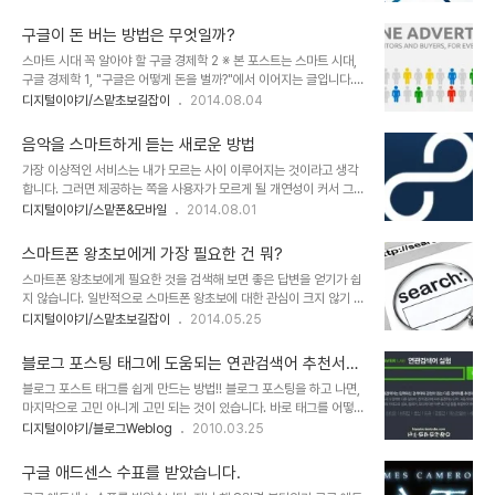
고 X Lab이란 이름으로 알려진 치밀한 계획 아래 여러 기술개발 사업
들이며 페이크(Fake) 하듯 했냐고 할지 모르지만 이는 정말 중요한
에 공격적으로 투자하고 있습니다. 적잖은 비용이 소요되는 이러한 사
얘깁니다. 더구나 인터넷 정보..
구글이 돈 버는 방법은 무엇일까?
업 전개가 가능한 배경에는 넘쳐나는 현금 수입 때문입니다. 그 수입의
스마트 시대 꼭 알아야 할 구글 경제학 2 ※ 본 포스트는 스마트 시대,
대부분이 광고입니다. 현재까지는. 이전 포스트에 이어 구글이 벌어들
구글 경제학 1, "구글은 어떻게 돈을 벌까?"에서 이어지는 글입니다.
이는 광고수입을 위한 두 시스템인 애드워즈와 애드센스에 대해 알아
기업의 목적을 정의할 때 보통 이윤추구라고 하죠. 좀 더 심하게는 이
디지털이야기/스맡초보길잡이
2014.08.04
보려고 합니다. 앞선 포스트에서 간략히 말씀드렸듯이 애드워즈는 광
윤의 극대화라는 표현을 쓰기도 합니다. 이 말에 대해 순수히 동의하지
고주의 키워드 구입을 위해, 애드센스는 컨텐츠를 생산하는 게시자 즉,
않지만 그렇게 수익적 측면에서 기업 구글을 말하자면 구글은 한마디
블로거 또는 CP(컨텐츠 생산자)..
음악을 스마트하게 듣는 새로운 방법
로 광고회사입니다. 왠지 이렇게 이야기해 놓고 보니 구글과는 동떨어
가장 이상적인 서비스는 내가 모르는 사이 이루어지는 것이라고 생각
진 언론사와 같은 느낌이 들죠? 맞습니다. 구글의 외형적 성격인 기술
합니다. 그러면 제공하는 쪽을 사용자가 모르게 될 개연성이 커서 그런
집약적 특성과는 멀어도 너무 멀게 느껴지지만, 수익적 측면으론 그렇
서비스를 누가 할까라는 생각이 들기도 하죠? 너무 받는 쪽의 입장만
디지털이야기/스맡폰&모바일
2014.08.01
습니다. 언론사들이 제아무리 독자를 운운하지만, 언론들은 광고주를
생각하는 것 아니냐란 생각과 함께 말입니다. 제 답은 그건 지금 당장
더 무서워합니다. 물론 그 광고주들이 언론에 광고를 게재하는 이유가
생각하지 않아도 될뿐더러 그만큼의 뭔가가 있으니까 서비스하는 곳
독자 수에 있다는 걸 제쳐 놓..
스마트폰 왕초보에게 가장 필요한 건 뭐?
들은 많은 겁니다. 대표적으로 인터넷 관련 기업들이 그렇죠. 어쩌면
스마트폰 왕초보에게 필요한 것을 검색해 보면 좋은 답변을 얻기가 쉽
오히려 그들이 어떻게 수익을 창출하는지 주의 깊게 알아야 할 필요가
지 않습니다. 일반적으로 스마트폰 왕초보에 대한 관심이 크지 않기 때
있다고 생각합니다. 암튼 그건 그렇구요. 유튜브 사용법 안내를 통해
문이기도 하지만 결론적으로 스마트폰 왕초보지만 왕초보라도 할 수
디지털이야기/스맡초보길잡이
2014.05.25
스마트한 음악 듣기 방법의 일환으로 맛보기 정도로 포스팅을 했었습
있는 최소한의 노력이나마라도 하는 경우가 많지 않아서라는 것이 보
니다. 스마트 시대 음악을 즐기는 새로운 방법 1, 2 그런데, 유튜브는
다 적절한 분석일겁니다. 이미지 출처: www.steps-to-make-
음악만을 대상으로 하지 않습니다. 오..
블로그 포스팅 태그에 도움되는 연관검색어 추천서비
your-own-website.com 스마트폰 왕초보 분들이라도 스마트폰
스
블로그 포스트 태그를 쉽게 만드는 방법!! 블로그 포스팅을 하고 나면,
왕초보를 벗어날 수 있는 가장 빠른 방법은 가지고 논다는 생각으로 이
마지막으로 고민 아니게 고민 되는 것이 있습니다. 바로 태그를 어떻게
것 저것 만저보다가 모르는 것을 발견했을 때 검색을 하는 겁니다. 이
기입해야하나라는 것인데... 특히, 포스트가 발행된 후 많은 분들이 보
디지털이야기/블로그Weblog
2010.03.25
는 얼마 전 포스트 "스마트폰 왕초보를 벗어나고 싶다면 이것만은
았으면 하는 바램을 갖는 경우에는 아무래도 어떤 태그들을 기입해야
꼭!!"에서도 언급한 바 있는데, 이번 포스트에서는 이를 좀 더 이야기
하는지 조금은 생각할 수 밖에 없습니다. 글과 연관된 어떤 키워드를
하려고 합니다. 최근 스마트폰 왕..
구글 애드센스 수표를 받았습니다.
적용하느냐에 따라서 검색에 따른 영향이 적지 않기 때문입니다. 물론