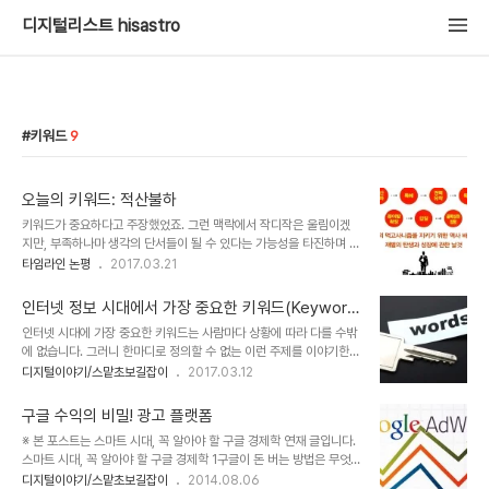
디지털리스트 hisastro
키워드
9
오늘의 키워드: 적산불하
키워드가 중요하다고 주장했었죠. 그런 맥락에서 작디작은 울림이겠
지만, 부족하나마 생각의 단서들이 될 수 있다는 가능성을 타진하며 가
끔 한 가지 키워드를 선정해 물음을 제시하는 형식의 글을 이어가려고
타임라인 논평
2017.03.21
합니다. 이 시대가 특정한 누군가의 행복이 아닌 적어도 사람이라면 누
구나 행복할 수 있어야 하고, 그 행복을 위한 조건이 어떤 노력이라는
인터넷 정보 시대에서 가장 중요한 키워드(Keywor
말로 치장되어서는 안 된다는 생각으로... 그러기 위해 찾아보고, 보다
d)
인터넷 시대에 가장 중요한 키워드는 사람마다 상황에 따라 다를 수밖
깊이 살펴볼 필요가 있다는 생각에서. ※ 참고로, 오늘의 키워드에서 제
에 없습니다. 그러니 한마디로 정의할 수 없는 이런 주제를 이야기한다
시될 키워드는 그것이 무엇인지 구체적으로 설명하지는 않습니다. 그
는 건 어떤 특정 전제된 사항이 아니고는 말이 되지 않습니다. 당연히
디지털이야기/스맡초보길잡이
2017.03.12
럴 필요도 없을뿐더러 중요한 것은 당연하다고 생각한 것이 실제는 그
저도 그런 걸 말하려 하지는 않겠죠. 그런데, (눈치채셨을지 모르겠지
렇지 않다는 어떤 문제제기 혹은 생각할 거리를 제시하는 것에 목적을
만) 누구에게나 통하는 키워드가 있습니다. 특히나 디지털 환경에 익
두고 있을 뿐만 아니라 당연히 구체적..
구글 수익의 비밀! 광고 플랫폼
숙지 않은 분들은 반드시 기억해야 할 키워드입니다. 지금과 같은 스마
※ 본 포스트는 스마트 시대, 꼭 알아야 할 구글 경제학 연재 글입니다.
트폰의 사용 형태도 그리 멀지 않은 시간 안에 변할 것이라고 예상됩니
스마트 시대, 꼭 알아야 할 구글 경제학 1구글이 돈 버는 방법은 무엇
다만, 그런 변화 속에서도 변하지 않을 키워드라고 생각합니다. 그건
일까? 구글은 아직 돈벌이가 되지 않음에도 미래를 장기적으로 바라보
디지털이야기/스맡초보길잡이
2014.08.06
다름 아닌 키워드(Keyword)입니다. 고작 이걸 말하려고 그리 뜸을