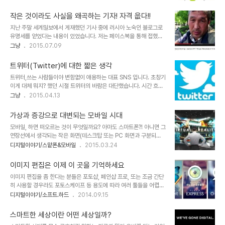
건 아니겠지만, 지금도 여전히 어린 시절 생각되었던 세상의 모습과 그
재 그 누구도 섣불리 넘보지 못할 위치에 다다른 것 같습니다. 단일 네
리 달라진 건 없어 보입니다. 그 주체들이 조금 바뀌었는지는 몰라도.
트워크로는 최대라고 할 수 있으니까요. 최..
작은 것이라도 사실을 왜곡하는 기자! 자격 읎다!!
어린 시절 보고 느낀 그 실체는 돈을 벌기 위한 환경으로 무언가 거래
지난 주말 세계일보에서 게재했던 기사 중에 러시아 노숙인 블로그로
가 쉽게 이루어지는 어떤 형태로써 지금 생각해 보면 그건 넓은 의미에
유명세를 얻었다는 내용이 있었습니다. 저는 페이스북을 통해 접했는
서 결국 플랫폼이라고 할 수 있을 것 같습니다. 과거의 전통시장을 비
데요. 그 링크는 아래와 같습니다.
그냥
2015.07.09
롯해 현대식 마트, 백화점, 방송, 병원, 학교, 프랜차이즈, 버스터미널,
http://www.segye.com/content/html/2015/06/30/2015
고속도로 휴게소, 복덕방(부동산 중계업) 등등 더욱이 디지털 시대에
0630002441.html 기사 내용이 전달하고자 하는 바는 노숙인이
있어 플랫폼은 사람들이..
트위터(Twitter)에 대한 짧은 생각
라도 스스로 무언가 하고자 하면 된다라는 걸 말하고 있었습니다. 그런
트위터,쓰는 사람들이야 변함없이 애용하는 대표 SNS 입니다. 초창기
데, 사소하다면 사소한 문제라고 할 수 있지만 제 눈엔 기사 문장 중 오
이게 대체 뭐지? 했던 시절 트위터의 바람은 대단했습니다. 시간 흐름
류가 있어 보였습니다. 그래서 기사 문장을 그대로 복사한 후 문장이
에 따라 160글자라는 한계를 기본으로 했음에도 그것이 적중하여 많
그냥
2015.04.13
조금 이상하다는 내용으로 댓글을 달았습니다. 그 댓글 내용은 다음과
은 이들로부터 신속한 정보 공유에 가장 적합한 커뮤니케이션 툴이라
같습니다. '1년에 100만 구독자를 확보하기도 힘든데 단 한 달 만에 3
는 찬사를 듣기도 했었죠. 저역시 같은 생각이었습니다. 아시다시피 트
만 2000명이 넘는 구독자를 확보했고 ..
가상과 증강으로 대변되는 모바일 시대
위터의 160글자는 미국기준 단문자 글자수를 바탕으로 했습니다.그
모바일, 하면 떠오르는 것이 무엇일까요? 아마도 스마트폰?! 아니면 그
때는 지금과 같이 데이터 통신에 대한 환경이 제대로 갖춰지기 이전의
연장선에서 생각되는 작은 화면(데스크탑 또는 PC 화면과 구분되
상황 -우리의 환경보다 미국은 더욱 좋지 못했던 것으로 압니다.- 이
는)... 정보시대에서 사람들이 간과하지 말아야 할 것이 바로 이 부분입
디지털이야기/스맡폰&모바일
2015.03.24
었기 때문에 사람들은 오히려 트위터가 이를 잘 활용했다고 평가했습
니다. 지금은 그럴지 몰라도 앞으로도 그렇지는 않을 것이기 때문입니
니다. 이미지 출처: dailygenius.com 물론, 서드파티 개념이 활성
다. 과학과 기술은 계속 발견되고, 발전되어 갑니다. 지금이야 기술적
화된 나라라서 트위터의 160글자..
이미지 편집은 이제 이 곳을 기억하세요
인 여러 제약 조건에 따라 작은 화면일 수밖에 없는 것으로 모바일을
이미지 편집을 좀 한다는 분들은 포토샵, 페인샵 프로, 또는 조금 간단
정의 내리고 있지만 조만간 모바일과 데스크탑의 구분은 사라질 겁니
히 사용할 경우라도 포토스케이프 등 용도에 따라 여러 툴들을 어렵지
다. 얼마 전 마이크로소프트(이하 "MS")는 Windows 10 공개 행사
않게 잘 사용할 겁니다. 하지만 익숙하지 않은 이들에겐 쉽지 않을 뿐
디지털이야기/소프트.하드
2014.09.15
에서 증강현실이 가미된 가상현실 장치 홀로렌즈(HoloLens)를 시연
더러 비용이 들어가기도 하고, 설치를 해야 하는 어려움과 번거로움까
하며 그간 주목받지 못했던 한(?)을 한껏 푸는 듯했습니다. 워낙 맛보
지... 그래서 조금 간단한 방법 한가지를 소개할까 합니다. 사실 소개해
기 버전을 잘 활용하는 M..
스마트한 세상이란 어떤 세상일까?
드리는 방법은 이미 많이 알려져 있고, 이미지 편집을 좀 한다는 분들