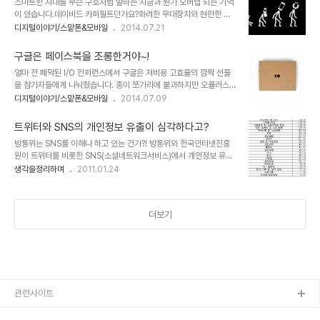
스마트한 시대를 무슨 구호처럼 말하는 지금과 뭔가 오버랩 되는 기억
도 자주 애용하는 것으로 압니다. 저역시 -좀 한다는 축에 끼진 못하지
이 있습니다.데이비드 카퍼필트던가요?화려한 무대장치와 현란한 몸
만- 이미지 편집을 자주 하는 입장에서 간단히 이 방법으로 해결하는
짓으로 사람들의 시선을 이끌던 최고의 마술사. 현실에서는 있을 수 없
디지털이야기/스맡폰&모바일
2014.07.21
경우가 종종 있습니다. 쉽게 해결하는 이미지 편집 방법...결론부터 말
는 현상들을 사실처럼 만들어 내던 신비로운 그의 모습을 볼때마다 바
씀드리면, Pixlr(픽슬러)라는 이름만 기억하시면 됩니다. 스마트폰이
보같이 저는 제 눈만 의심하곤 했습니다. 그 마술이라는 현란한 몸짓
든 PC든 무료로 쉽게..
구글은 페이스북을 조롱한거야~!
뒤에 숨겨진 치밀히 계획된 - 수많은 사람들의 역할과 장치들의- 각본
얼마 전 폐막된 I/O 컨퍼런스에서 구글은 저비용 고효율의 깜짝 선물
이 있음을 알지 못했으니 대부분 사람들이 보였을 반응 역시 그랬을 겁
을 참가자들에게 나눠줬습니다. 종이 쪼가리에 불과하지만 오큘러스
니다. 마술이라는 말의 마술 속에 휩싸여 그 과정을 어느정도 알고 있
리프트(Oculus Rift)와 다를바 없는 CardBoard가 바로 그것입니
디지털이야기/스맡폰&모바일
2014.07.09
는 지금도 여전히 그 정도는 다를지 몰라도 어떻게 그랬을까 의문과 궁
다. 참석했던 이들을 들었다 놨다 했다죠? 좋은 선물을 기대했는데, 종
금증이 이는 건 마찬가집니다. 하지만 딱 거기까집니다. 마술이 보여준
이 쪼가릴 준다니 실망했을 거고... 바로 이어진 반전에 놀랬을 테니..
신비로움만으로 나를 변화시키거나 세상을 ..
트위터와 SNS의 개인정보 유출이 심각하다고?
ㅋㅋ 사실 알고 보면 구글은 이 앙큼한 깜짝선물을 전세계 디지털 매니
방통위는 SNS를 이해나 하고 있는 건가?! 방통위와 한국인터넷진흥
아들에게 준 것이나 다름없습니다. 인터넷이 가능한 경우라면 10달러
원이 트위터를 비롯한 SNS(소셜네트워크서비스)에서 개인정보 유출
정도로 누구나 제작이 가능하도록 모든 것을 공개했고, 300달러로
이 심각하다며 주의가 요망된다고 했다지요? 정말로 SNS 사용자들의
생각을정리하며
2011.01.24
예상되는 오큘러스리프트와 같은 걸 부담없이 갖게 했으니 말이죠.이
개인정보유출을 걱정하여 발표한 내용이길 바라지만, 워낙 그간의 모
미 많은 이들이 CardBoard를 제작했다는 소식을 인터넷에 속속 올
습이 정상적이지 않았던 탓에 곧이곧대로 들리질 않습니다. 그런데, 그
리고 있습니다.저도 곧 ..
보다도 과연 방통위가 SNS라는 속성에 대해 제대로 이해는 하고 있는
더보기
건지... 한 국가의 정보통신 분야에서 최고라고 하는 기관들이 설명하
는 그 내용들을 보고 있자니 좀 민망하기까지 합니다. 방통위의 이러한
발표로 SNS를 사용하는 사람들이 크게 반응하지도 않을 테지만, 방통
위의 이런 SNS에 대한 경고성 발표가 SNS에 대한 위화감을 조성키
위한 숨은 의도가 있는 건 아닌가 ..
관련사이트