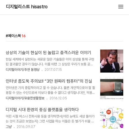
디지털리스트 hisastro
페이스북
16
상상의 기술이 현실이 된 놀랍고 충격스러운 이야기
현실 세계에서 실현되는 새로운 많은 기술들은 이미 상상을 통해 구현
된 결과물인 경우가 많습니다. 이를 테면 그 상상은 우리가 보통 공상
과학이라고 표현하던 그 SF(Science Fiction)라고 하는 과학소설
디지털이야기/추천 동영상
2017.07.15
혹은 드라마나 영화들에서 접하곤 했습니다. 심지어 상상 속에서 보이
던 그러한 신 기술들은 원래 그랬던 것처럼 익숙하게 느껴지기도 했습
인터넷 좀도둑 주의보!! “3만 원짜리 컴퓨터”의 진실
니다. 그건 상상이었기 때문에 더 그랬을지도 모릅니다. 하지만 그것이
인터넷은 가치 중립적이라고 할 수 있습니다. 물론 개인적으로야 잘 활
실제 현실에서 진짜로 적용되었을 때는 놀라움은 물론 한편으로 우려
용할 수 있는 수단으로써 이보다 좋을 수 없다고 생각합니다만, 악용하
스러움이 먼저 엄습해 오기도 합니다. 1985년 여름 국내에도 방영되
는 이들이 있으므로 해서 주의할 사항이 있다는 건 참으로 거시기 한
디지털이야기/유용한생활정보
2016.12.05
어 미드의 전설로 회자될 정도였던 미국 드라마 V는 (스타트랙, 스타
일이 아닐 수 없습니다. 아직까지 부조리함이 남아 있을 수밖에 없는
워즈 등 여타의 대명사격인 SF시리즈들이 여럿 있지만) 호불호가 크
현실이라는 걸 고려한다면 잘 활용할 수 있음을 생각하는 것만큼 문제
게 나뉘지 않고 전반적으로 누구나..
디지털 시대 환경의 중심 플랫폼을 생각하다
를 살피고 공유하며 전파함으로써 조금은 이러한 문제들을 미리 방지
어린 시절 버스나 전화사용 등을 생각하면서(어린 눈에도 세상 돌아가
할 수 있다고 봅니다. 지금 작성하는 이 포스트의 목적도 거기에 있습
는 것이 조금은 보였는지) 그런 사업을 하는 이들은 돈 벌기가 쉬울 것
니다. 인터넷을 기반으로 응용프로그램처럼 활용되면서 정보를 취하
같다는 생각을 했던 적이 있습니다. 생각되는 것과 실제가 모두 같은
그냥
2016.09.07
는 또 다른 형태로 자리 잡은 소셜네트워크. 그중에서도 페이스북은 현