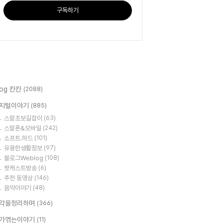
구독하기
log 칸칸
(2088)
지털이야기
(885)
스맡초보길잡이
(63)
스맡폰&모바일
(242)
소프트.하드
(101)
유용한생활정보
(97)
블로그Weblog
(108)
팟캐스트방송
(6)
추천 동영상
(146)
음악이야기
(48)
각을정리하며
(366)
가엮는이야기
(11)