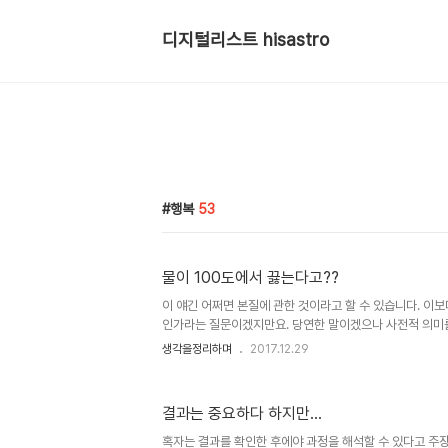
디지털리스트 hisastro
행복
53
물이 100도에서 끓는다고??
이 얘긴 어쩌면 본질에 관한 것이라고 할 수 있습니다. 이보
인가라는 질문이겠지만요. 당연한 말이겠으나 사전적 의미를
본질의 왜곡과 변형, 우리가 답이라고 생각하는 건... 궁극적
생각을정리하며
2017.12.29
을 수밖에 없어요. 생각해야 한다는 것... 이렇게 물으면 글
"100도에서 물이 끓는 게 맞는지 아니면 물이 끓어서 10
너무 당연한 얘기란 걸 알 수 있습니다. 문제는 이걸 인지하
결과는 중요하다 하지만...
는다는 거죠. 물론, 생활하는데, 이런 건 몰라도 불편하지 않
게 우리를 옥죄는 결과를 초래하고 있다는 의구심을 떨칠 수 
혹자는 결과를 확인한 후에야 과정을 해석할 수 있다고 주장