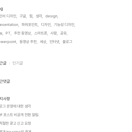
ag
안서 디자인,
구글,
힘,
생각,
design,
esentation,
파워포인트,
디자인,
기능성 디자인,
눔,
PT,
추천 동영상,
스마트폰,
사람,
공유,
werpoint,
동영상 추천,
세상,
인터넷,
블로그,
근글
인기글
근댓글
지사항
로그 운영에 대한 생각
부 포스트 비공개 전환 알림.
적절한 광고 신고 요청
별과 hisastro의 관계