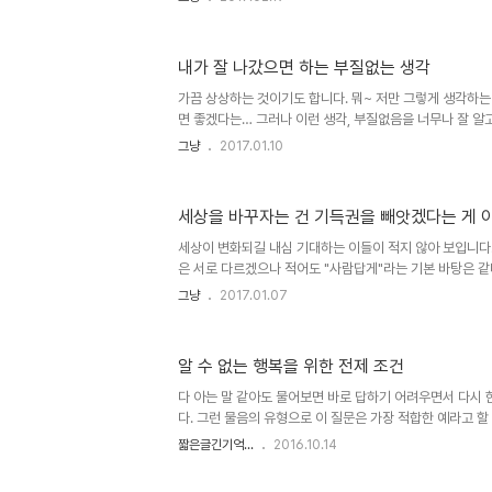
각이 많아진 것도 사실입니다. 어떤 면에서 생각의 일관성 
생각하도록 만든 요인일 수 있을 겁니다. 그리 깊게 생각하
하게 그럴 것이라는 느낌에 의한 것이거나 수많은 시행착오
내가 잘 나갔으면 하는 부질없는 생각
과 같은 것이 그렇습니다. 아이고... 쓰다 보니 또 말이 거창
긴 아니죠. ^^하고 싶은 걸 하고 나면 좋을 줄 알았지만 꼭 
가끔 상상하는 것이기도 합니다. 뭐~ 저만 그렇게 생각하는 
면 좋겠다는… 그러나 이런 생각, 부질없음을 너무나 잘 알
다.또 한편으로 이렇게 생각하기도 합니다. 내가 정말 잘 
그냥
2017.01.10
음은 물론이고, 나 역시도 좋지 않았을 거라고 말이죠. 지
서는 더더욱!! 이런 생각 끝에 그 상상은 도돌이표가 되어 
래 내가 잘 나간다는 건 꿈도 꿀 일이 아니다""내게 그런 일
세상을 바꾸자는 건 기득권을 빼앗겠다는 게 
가고 행복할 때 나도 행복하다면 모를까!!"? 이런 생각이 외려
요? 흐~아니 실제 그럴 것 같습니다. 그 생각이 진짜 내 생각
세상이 변화되길 내심 기대하는 이들이 적지 않아 보입니다.
은 서로 다르겠으나 적어도 "사람답게"라는 기본 바탕은 같
변화되길 바라는 그 기대의 근거는 사람들의 인식 변화 혹
그냥
2017.01.07
고 말할 수 있을 것 같습니다. 그 기대와 근거는 이곳 블로
기하고 주장하는 바였기도 합니다. 어제 발행했던 글 역시 
하지만 이런 주장은 오해를 사기도 하고 또 이렇게 주장한(또
알 수 없는 행복을 위한 전제 조건
들 역시 그렇다고 오해하기 쉬운 부분이 있습니다. 세상을
터 익히 인지해왔던 신분의 전면적 뒤바뀜과 같이 어떤 변혁
다 아는 말 같아도 물어보면 바로 답하기 어려우면서 다시 
고 나..
다. 그런 물음의 유형으로 이 질문은 가장 적합한 예라고 할 
께서는 종종 말하셨습니다.건강해야 한다고… 그리고 행복
짧은글긴기억...
2016.10.14
죽음을 앞에 두고도 생에 대해 강한 애착을 갖는다는 이야긴
럼 건강만 하다면 행복한 걸까요? 물론, 아버지께서 하신 