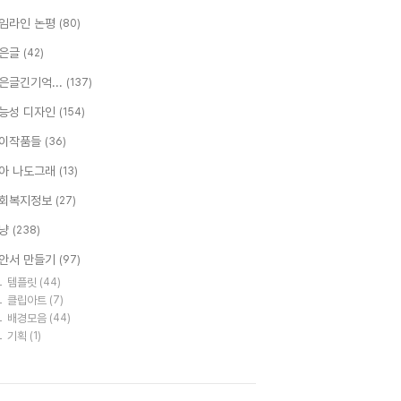
임라인 논평
(80)
은글
(42)
은글긴기억...
(137)
능성 디자인
(154)
이작품들
(36)
아 나도그래
(13)
회복지정보
(27)
냥
(238)
안서 만들기
(97)
템플릿
(44)
클립아트
(7)
배경모음
(44)
기획
(1)