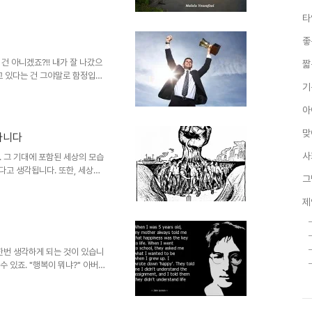
역시 둘 중 하나라는 점도 그렇게
타
지 않은 채 근자감처럼 뭔가 확실
를 통해 확고히 자리 잡은 신념
좋
해졌는데... ㅎ이게 결코 쉬운 얘
그렇지만은 않다는 게...
건 아니겠죠?!! 내가 잘 나갔으
짧
고 있다는 건 그야말로 함정입니
기
나갔다면 많은 이들을 피곤하게 했
금과 같은 겸손치 못한 마음가짐에
아
다시 제자리로 향하곤 합니다. "그
은 없다""다른 이들도 모두 잘 나
맞
아니다
 속 편하죠!!! 완전 득도한 건가
인지 아..
사
 그 기대에 포함된 세상의 모습
다고 생각됩니다. 또한, 세상이
그
은 어떤 각성에서 출발한 것이라
그의 여러 포스트에서 사뭇 이야
제
같은 맥락이라고 할 수 있습니다.
는 했던) 저를 포함한 많은 이
 바꾸자는 주장이 마치 과거로부
 또는 혁명을 통해 세상이 바뀌
한번 생각하게 되는 것이 있습니
수 있죠. "행복이 뭐냐?" 아버지
하라고… 실제 주위를 살펴보면
 어렵잖게 접할 수 있습니다. 그
말씀이나 사람들 얘기가 건강이