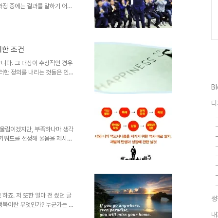
과정 중에는 결과를 말하기 어렵
 건 아니지만 그렇게 예측을 내놓
는 것으로 느꼈다면 그건 그러한
겁니다. 그리고 살펴보면 그러한
 전제가 있음을 알 수 있습니다.
위한 조건
 끝나기 무섭게 많은 사람들은 당
말하지 못했음을 안타까워하며 말
니다. 그 대상이 추상적인 경우
그러한 정의를 내리는 것들은 인간
 것들이라는 데 있습니다. 보통
B
디로 가는가? 다행히도 이런 질문
해도 명확한 답을 얻을 수 없는
디
한 이유도 특정 개인 혹은 집단
았기 때문입니다. 그러나 삶의 과
용합니다. 행복이란 무엇인가? 공
 울림이겠지만, 부족하나마 생각
 키워드를 선정해 물음을 제시하
가의 행복이 아닌 적어도 사람이
이 어떤 노력이라는 말로 치장되어
깊이 살펴볼 필요가 있다는 생각에
이 무엇인지 구체적으로 설명하지는
 생각한 것이 실제는 그렇지 않
을 두고 있을 뿐만 아니라 당연
하죠. 저 또한 얼마 전 썼던 글
생
 행복이란 무엇인가? 누군가는 생
각의 변화는 필요하다고 보는 시
내