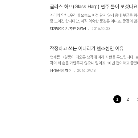
곧 행복을 의미하는 것이 아님을 모르는 바는 아닙니다. 한
글라스 하프(Glass Harp) 연주 들어 보셨나요
는 거겠지요. 그렇게 말씀하신 건 아버지께서 직간접적으로
음을 체득하셨기 때문일 겁니다. 이쯤 되면 고개가 절로 끄
거리의 악사..우리네 모습도 예전 같지 않게 홍대 부근을 
까요. ..
종 보이긴 합니다만, 아직 익숙한 풍경은 아니죠. 광장이 
여지도 없는 것이라 생각됩니다. 그런 면에서 볼거리가 별로
디지털이야기/추천 동영상
2016.10.03
다양한 재능을 펼칠 가능성과 기회가 줄어드는 것 역시 연결
엇보다 이는 문화의 풍성함이 부여하는 즐거움과 행복을 
수밖에 없다는 점에서 한 번쯤 생각해 볼 문제라고 생각합니
작정하고 쓰는 이나라가 헬조센인 이유
죠. 이미지 출처: commons.wikimedia.org 유럽의
이전에 부럽다는 생각도 기저에 행복을 갈구하는 마음이 있기
언제든 그렇듯이 떠오른 생각에 따라 자판을 두드립니다. 
각이 제 손을 가만두지 않으니 말이죠. 10년 전이라고 좋았
느새 그래도 그때가 좋았다는 말도 안 되는 생각으로 기우는
생각을정리하며
2016.09.18
10년이군요. 벌써...세월 빠르다는 생각이 들면서도 그렇게
이란 말만 하고 있으니 억장이 무너질 수밖에요. 아니 무너져
었다 싶긴 합니다만... 그러면서 며칠 전 이런 생각을 했었
가에 따라 주어지는) 것이 아니라 만드는 것이다라고... 잘
가? 브라질의 룰라가, 그 같은 정권이 탄핵을 당한 데는 브라
1
2