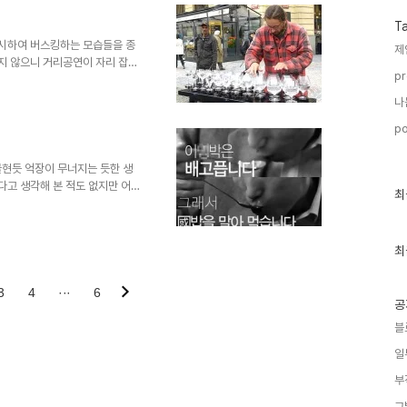
마디로 건강해야 행복할 수 있다
 건강하지 않으면 행복할 수 없
T
덕입니다. 아주 그럴듯한 얘기니
위시하여 버스킹하는 모습들을 종
제
많지 않으니 거리공연이 자리 잡을
pr
 없는 건 당연한 결과일 것이고,
되는 문제라 할 수 있습니다. 무
나
경험할 자연스러운 기회가 줄어들
po
다. 세상도 변하고 있는데 말이
 거리문화, 광장문화가 보기 좋은 것
 때문이 아닌가 싶습..
불현듯 억장이 무너지는 듯한 생
다고 생각해 본 적도 없지만 어
최
최
 게 마뜩잖기도 하구요. 벌써
근
 세월이 변했는데, 고작 헬조센
글
과
도 싸다 싶습니다. 뭐~ 아직 멀
인
최
죠. 권선징악은 기대하는(행실 댓
기
 해줬다고 우기면 잘해준 게 되는
글
질 국민의 책임도 무시할 ..
3
4
···
6
공
블
일
부
그