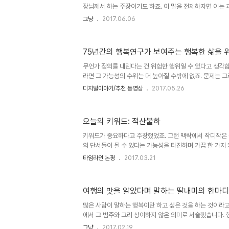
장님께서 하는 주장이기도 하죠. 이 말을 전제하자면 이는 
다는 것을 뜻하는 것이기도 합니다. 물론 예측을 하지 않는
그냥
2017.06.06
는 이들이 많지도 않습니다. 만일 그렇게 예측을 많이들 하
이들의 목소리가 컸거나 부각되었던 사례가 많았기 때문일 
예측 대부분은 반드시 그 예측과 달랐을 경우를 고려한 어떤
75년간의 행복연구가 보여주는 행복한 삶을 
대통령 선거가 끝이 난지 한 달 가까이 지났습니다. 선거가
연한 결과였음을 앞다퉈 이야기했습니다. 마치 과정 중에 
무언가 정의를 내린다는 건 위험한 행위일 수 있다고 생각합
이죠..
라면 그 가능성의 수위는 더 높아질 수밖에 없죠. 문제는 
이 살아가면서 가장 중요하다고 여기면서도 잘 알지 못하는
디지털이야기/추천 동영상
2017.05.26
이런 질문들이 그에 해당합니다. 인간은 어디에서 와서 어
은 불교적 입장에서 제시되듯 어찌할 수 없는 혹은 어떻게 
것이라서 크게 민감하지는 않습니다. 불교적 입장이라고 말
오늘의 키워드: 적산불하
의 믿음으로 남게 되는 종교적 영역을 넘어설 수 없다고 보
정에서 가져야 할 이 질문은 사람들에게 보다 민감하게 작
키워드가 중요하다고 주장했었죠. 그런 맥락에서 작디작은
감하실까..
의 단서들이 될 수 있다는 가능성을 타진하며 가끔 한 가지
는 형식의 글을 이어가려고 합니다. 이 시대가 특정한 누군
타임라인 논평
2017.03.21
라면 누구나 행복할 수 있어야 하고, 그 행복을 위한 조건
서는 안 된다는 생각으로... 그러기 위해 찾아보고, 보다 
서. ※ 참고로, 오늘의 키워드에서 제시될 키워드는 그것
여행의 맛을 알았다며 말하는 딸내미의 한마디
않습니다. 그럴 필요도 없을뿐더러 중요한 것은 당연하다고
다는 어떤 문제제기 혹은 생각할 거리를 제시하는 것에 목적
많은 사람이 말하는 행복이란 하고 싶은 것을 하는 것이라고 
히 구체적..
에서 그 범주와 그리 상이하지 않은 의미로 서술했습니다.
각의 일관성이 중요하다 말하기도 합니다만, 이유 있는 생
그냥
2017.02.19