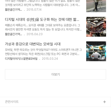
아마 많은 사람들이 그럴겁니다. 힘들지 않은 이가 없죠. 힘들지 않은
램의 완벽한 조화랄까요? 디지털예술이란 장르의 탄생?? 정말로 그저
것처럼 보이려고 부단히 노력하는 사람들이 대부분입니다. 그게 아니
한번 보시란 말 밖에... 이런 걸 안보시고 지나치는 건 정말 안타까운
러니하게도 나를 더 힘들게 하는 악순환의 원인이되곤 하죠. 삶에 대한
짧은글긴기억...
2015.07.14
일입니다.
앞뒤 없는 넋두리라는 글에서도 언급했었습니다만...깨달음은 대단한
것이 아닌 것 같다는 어렴풋한 생각이 듭니다. 삶에 대한 집착이 나와
디지털 시대의 성(性)을 도구화 하는 것에 대한 짧은
동등한 입장으로 타인을 향하는 것... 때로 기술적 용어가 철학적으로
생각
메롱슨지 메륵슨지... 요지경 세태를 그대로 보여주는 요즘입니다. 그
다가오기도 합니다.어느 천문학자의 얘기를 들었습니다. 우리가 보는
래서인지 웬만한 자극엔 요동도 하지 않는 듯 보입니다. 하지만 이렇게
이 모든 세상은 어쩌면 홀로그램일 수 있다고 말이죠. 이미지 출처:
메롱스러운 일도 시간이 지나고 나면 -뭐 이미 끝나는 분위깁니다만-
짧은글긴기억...
2015.06.23
activistshub.com 말 그대로 아둥 바둥 살아 그것을 두고 강한 자
분명 그랬던 때가 언제였는지 아득해 질겁니다. 기술의 진보를 기준으
가 살아남는다고 또는 살아 남은 자가 강한거라고 합니다. 글쎄요... 그
로 할 때 무슨 분기점 처럼 사람들의 이목과 관심이 집중되는 디지털과
런다고 대단해 보이는..
가상과 증강으로 대변되는 모바일 시대
관련된 키워드가 요즘과 같이 많은 때도 없었던 것 같습니다. 그건 아
모바일, 하면 떠오르는 것이 무엇일까요? 아마도 스마트폰?! 아니면 그
마도 -단순 상상력을 동원한 관심모으기나 그럴 듯한 이론이 아닌- 실
연장선에서 생각되는 작은 화면(데스크탑 또는 PC 화면과 구분되
제 형상화 되고, 구체적인 과학과 기술적 근거들이 -피부에 느껴질 만
는)... 정보시대에서 사람들이 간과하지 말아야 할 것이 바로 이 부분입
디지털이야기/스맡폰&모바일
2015.03.24
큼 또는 실제로- 제시되고 있기 때문일 겁니다. 이미지 출처:
니다. 지금은 그럴지 몰라도 앞으로도 그렇지는 않을 것이기 때문입니
mobileenterprisestrategies.blogspot.com 모바일, 클라우
다. 과학과 기술은 계속 발견되고, 발전되어 갑니다. 지금이야 기술적
드, 공유경제, 3..
인 여러 제약 조건에 따라 작은 화면일 수밖에 없는 것으로 모바일을
더보기
정의 내리고 있지만 조만간 모바일과 데스크탑의 구분은 사라질 겁니
다. 얼마 전 마이크로소프트(이하 "MS")는 Windows 10 공개 행사
에서 증강현실이 가미된 가상현실 장치 홀로렌즈(HoloLens)를 시연
하며 그간 주목받지 못했던 한(?)을 한껏 푸는 듯했습니다. 워낙 맛보
기 버전을 잘 활용하는 M..
관련사이트