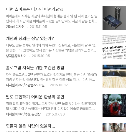
났다고 봐야 합니다. 다른 모든 것들은 보조적 수단에 불과했지만 인공
보다 앞서 중간적 형태의 미래 모바일 주자가 되지 않을까라는 생각과
지능 로봇은 근본적으로 사람이 해왔던 모든 일들을 대신할 테니까요.
함께 어렴풋이 기술의 흐름이란 생각과 달리 흘러가기..
이런 스마트폰 디자인 어떤가요?!!
이미 그 흐름은 시작되었다고 할 수 있습니다. 공유경제라 일컬어지며
아이폰에서 시작된 지금의 휴대전화 형태는 불과 몇 년 사이 벌어진 일
새로운 패러다임이 시작된양 많은 이들이 환호했던 현재의 우버나 리
입니다. 하지만 처음 아이폰이 나왔을 당시만 해도 지금과 같은 변화와
프트와 같은 형태의 운송사업 역시 곧 과거로 기억될 겁니다. 사업 주
흐름이 있으리라 예상한 이들은 그리 많지 않습니다. 지금은 너무도 당
기능성 디자인
2015.11.05
체인 그들이 준비하는 무인자동차는 먼 훗날 이루어질 일이 아니거든
연한 듯 보이지만 말이죠. 이러한 아이폰의 사례는 앞으로의 변화를 예
요. 그리고 앞선 선각자라 일컬어지는 이들조차 인공지능과 로봇을 논
상할 수는 있다 하더라도 그것은 그저 예상에 불과하다는 것을 의미하
하며 인류 멸망이란 말까지 거론 하는 건..
개념과 정의는 정말 있는가?
는 것일지 모릅니다. 이를테면 지금 당장은 괜찮아 보여서 그것이 대세
너무도 많은 혼재된 인식에 의해 무엇이 진실이고, 사실인지 알 수 없
가 될 듯 생각되지만 그것이 그 생각처럼 되기란 쉽지 않다는 건데...
을 정돕니다. 그럼에도 앞서 있다는 사람들은 개념을 정리하고 정의하
아무리 좋은 기술을 지녔다 하더라도 기술표준은 또다른 이면이 있음
려 합니다. 그리고 그보다 더 많은 사람들은 가장 앞선 -흔히 주류라
생각을정리하며
2015.10.05
을 인정하지 않을 수 없다는 겁니다. -대표적인 예가 네트워크를 평정
일컬어지는- 정의가 사실이고, 지식이라 믿으며 또 많은 어떤 이들은
한 기술 이더넷(Ethernet)을 들 수 있습니다. 왜냐구요? 그건 함 찾아
다른 이들에게 강요하려 들기까지 합니다. 그건 더 큰 힘의 작용에 의
보시길... ^^- 그렇..
홀로그램 자작을 위한 초간단 방법
해 뒤집어지는 반전이 망각 속에 끊임없이 이어지기도 하죠. 산행을 하
자작 홀로그램... 2년 전인가 보았던 것이기도 한데, 최근 다시 열풍(?)
던 중 문득 -언제나 드는 생각의 시작이 그렇습니다만..- 그런 생각이
처럼 번지는 것 같습니다. 뭐~ 벌써 하루 이틀 정도 지나니 다시 뜸해
들었습니다. 과연 개념이란 정말 있기라도 한 것일까? 이를 전부 부정
진 것도 같습니다만.. ^^; 이런 걸 보면 따라하기 좋아라 하는 저인데,
디지털이야기/스맡폰&모바일
2015.08.12
할 수는 없겠지만... 인정한다 하더라도 이해를 위한 도구 이상은 될 수
왠지 처음 접했을 땐 가만있다가 이번엔 마음이 동했는지 이유를 알다
없다는... 그것 역시도 관점을 벗어날 수는 없다는 생각 말이죠. 이미지
가도 모르겠습니다. ^^ 이번에 다시 관심을 모은 방법은 아래 동영상에
출처: huffin..
말로 표현하기 어려운 환상의 공연
서 처럼 투명 CD케이스를 -범용적으로 제시된 규격에 맞춰- 사다리
뭐라 말로 표현해야 할지... 그저 한번 보면 놀랄 것이라는 정도??디지
꼴 모양으로 자른 후 피라미드 형태로 만드는 것인데, 이게 쫌 자르는
털 시대이기에 가능하다는 생각과 함께 디지털이 예술로 융합되고 있
것도 그렇고 생각 보다 거시기 합니다. 그래서 생각해 보니 PVC재질
음은 이제 완전한 디지털의 시대가 도래했음을 확인하는 듯한 느낌입
디지털이야기/추천 동영상
2015.07.30
로 된 제안서용 투명비닐커버를 사용하면 딱이겠다 싶더군요. (이게
니다.아메리카 갓 탤런트(Amearica's Got Talent) 시즌 10 우승
뭔지 잘 모르겠다면 OHP필름 같은 걸 생각하시면 되겠습니다) 그렇
자의 공연이라고 하는데...어떻게 구현한 건지... 마술같기도 하고... 이
잖아도 갖고 있는게 ..
힘들지 않은 사람이 있을까...
미지 출처: youtube 갈무리 사람 그리고 아날로그와 디지털 홀로그