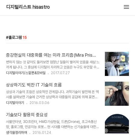
디지털리스트 hisastro
홀로그램
15
증강현실의 대중화를 여는 미라 프리즘(Mira Prism)
과 큐비클(Cubicle)
변하지 않는 것 같아도 둘러보면 엄청난 일들이 벌어져 있음을 새삼 느
끼게 됩니다. 그 중심에 디지털이 자리하고 있음은 누구도 부인할 수
없을 겁니다. 컴퓨터로부터 스마트폰에 이르기까지의 여정은 좀 길었
디지털이야기/스맡폰&모바일
2017.07.27
지만 스마트폰이 대중화된 이후의 변화는 과히 그 이전과 이후를 구분
할 만큼 뚜렷해 보입니다. 아무래도 스마트폰의 대중화를 이끈 건 현재
상상하기도 벅찬 IT 기술의 흐름
까지 그 중심에 있다는 것을 고려할 때 아이폰이라고 할 수 있습니다.
상상과 기술의 조합은 상호적인 관계입니다. 과학기술이 발전해 온 역
그 아이폰을 기준으로 스마트폰이 대중화된 지 10년가량 시간이 흘렀
사를 살펴보면 기술에 근거한 상상력과 대중들의 공감에 의해 표면화
습니다. 최근 이슈는 컴퓨터와 스마트폰을 잇는 포스트 스마트 기기는
된 상상력이 새로운 기술로 또는 혁신으로 현실화되었던 기록들이 이
디지털이야기
2016.03.06
무엇인가로 관심이 집중되고 있습니다. 일단 그 자리를 선점하고 있어
를 증명합니다. 발전 속도의 가속화 때문이었을까요? 그 상상과 기술
보이는 건 스마트 스피커입니다. 그런데, 이 스마트 스피커가 지닌 한
의 조합이 상호적 관계인 것은 변함없어 보이지만 상상이 기술을 따라
계는 휴대가 용이하지 않다는 점이라고 ..
기술보다 활용의 중요성
가지 못하는 현상이 감지되기 시작했습니다.저만의 생각인지 모르겠
사물인터넷, 3D프린터, HMD가상현실, 드론(Drone), 초고속통신
으나... ▲ 홀로그램을 활용하는 영화 아이언맨의 한 장면 2008년을
망, 홀로그램, 인공지능 로봇... 현 시대를 대변하는 신기술들에 대한
전후해 홀로그램을 접한 후 확신하듯 모바일의 미래라고 생각했습니
수많은 수식어들이 있겠지만 인공지능 로봇 하나만으로 모든 얘긴 끝
생각을정리하며
2016.01.24
다. 2012년 초 구글이 유튜브를 통해 공개한 구글 글래스는 홀로그램