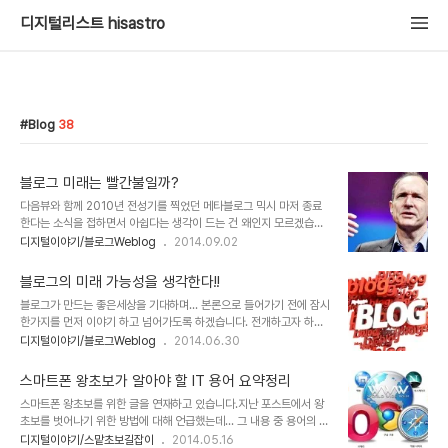
디지털리스트 hisastro
Blog
38
블로그 미래는 빨간불일까?
다음뷰와 함께 2010년 전성기를 찍었던 메타블로그 믹시 마저 종료
한다는 소식을 접하면서 아쉽다는 생각이 드는 건 왜인지 모르겠습니
다. 그리 큰 연관도 없으면서 말이죠. 블로그에 대한 블로그와 연관된
디지털이야기/블로그Weblog
2014.09.02
모든 것에서 느끼는 애증이지 않나 싶습니다. 예전에 믹시를 만들었던
왕효근이란 분에 대한 포스팅을 한적이 있었습니다. 그 분이 믹시를 떠
블로그의 미래 가능성을 생각한다!!
나며 올포스트를 새롭게 만들던 시점이었습니다. 그동안 믹시를 운영
블로그가 만드는 좋은세상을 기대하며... 본론으로 들어가기 전에 잠시
해주신 왕효근님, 고맙습니다. (_ _) 단정지어 말하긴 쉽지 않겠지만
한가지를 먼저 이야기 하고 넘어가도록 하겠습니다. 전개하고자 하는
블로그의 현재를 어떻게 봐야할지...일부분만을 가지고 이렇다 말할 순
이야기와의 연관성이 있다고 생각하기에... 보통 돈벌이를 생각할 때
디지털이야기/블로그Weblog
2014.06.30
없다하더라도 블로그 네트워크의 축이라고 할 수 있던 메타블로그의
일반적으로 사람들은 내가 돈을 벌 수 있는 방법만을 생각했던 것 같습
몰락은 어떤 메시지 임에 틀림없다고 봅니다. 블로거라면 더더욱... 잘
니다. 그리고 그 돈벌이라는 것은 각 분야별로 모두 다 구분이 되고 나
나가던 아니 잘 나갈 것 같던 메타..
스마트폰 왕초보가 알아야 할 IT 용어 요약정리
는 판매자, 너는 구매자로 정형화된 관계만을 생각했습니다. 그러나 실
스마트폰 왕초보를 위한 글을 연재하고 있습니다.지난 포스트에서 왕
제로 알고 보면 기존에도 내가 돈벌이를 위해 지출하는 부분이 있고,
초보를 벗어나기 위한 방법에 대해 언급했는데... 그 내용 중 용어의 중
부수적으로 그것을 생각하기도 하지만, 그건 단지 내가 수익을 내기 위
요성을 강조했었지요. 사실 그 용어라는 건 접하게 된 정보에서 알지
디지털이야기/스맡초보길잡이
2014.05.16
한 어쩔수 없는 것으로만 치부했을 뿐 그것이 또다른 관계로서 상호작