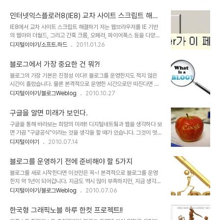
못하는 단어를 찾아 이해했을 때 가장 효과적으로 기억에 남게 됩니다
용이 이루어지고 결론적으로 생태계처럼 연쇄적으로 연결된 하나의
만, 적어도 스마트해지고 싶다는 의욕은 있는데... 용어에 약하다는 분
흐름이라는 것을 깨닫지는 못했던 것 같..
인터넷익스플로러8(IE8) 교차 사이트 스크립트 해결
들에게 이정도는 알아야 한다는 생각에서 위키피디아를 참고하여 몇
방법
IE8에서 교차 사이트 스크립트 해결하기 저는 웹브라우저를 IE 기반
가지 용어를 정리하였습니다. 특히 용어와 함께 많이 사용되는 이미지
의 웹마와 더월드, 그리고 간혹 크롬, 오페라, 파이어폭스 등을 다양하
및 아이콘을 함께 첨부하여 이해를 돕도록 하였습니다. 가장 많이 사용
게 사용합니다. 그러다 보니, 기본적으로 가장 많이 사용한다고 하는
디지털이야기/소프트.하드
2011.01.26
되는 용어를 기본으로 최근 회자되고 있는 용어를 간추렸으니... 관심
인터넷 익스플로러(특히 버전 8)에서 일어나는 문제에 대해서 크게 민
있게 보시면 살이되고 피가 되시리라 생각합니다. ^^ ※ 아래 용어는 상
감하지는 않았습니다. 그런데, 블로깅이라는 것이 다른 분들에게 보여
황에 따라 지속적으로 추가할 예정입..
블로그에서 가장 중요한 건 뭐?!
지는 것이기에... 가끔 살펴본다고 인터넷 익스플로러로 블로그를 열어
블로그의 가장 기본은 진정성 이다!! 블로그를 운영한지도 적지 않은
보곤 했는데, 그간 확인하지 못보던 문제를 발견하였습니다. 바로 "교
시간이 흘렀습니다. 물론 본격적으로 운영한 시간으로만 따진다면 그
차 사이트 스크립트"에 관한 문제인데, 이를 해결하기 위해서는 제 블
리 오랜 시간이라고 할 순 없지만... 솔직히 블로깅 다운 블로그 운영만
디지털이야기/블로그Weblog
2010.10.27
로그가 구글의 텍스트큐브를 사용하는 것이기에... 궁극적으로는 구글
을 생각하자니 이런 말을 하는 것도 그리 자격이 있다고 생각되진 않아
에서 또는 여러 가젯에 의한 문제일 수 있다는 것을 감안하면, 그 서비
서 좀 뭐~ 하기도 합니다. 그러나 무엇이든 좀더 깊이 생각하고 나름
스를 제공하는 곳에서 해결되어야 ..
구글을 알면 미래가 보인다.
판단한 것이 있을 땐 이야기 할 수 있는 것이니... 또 이런 얘기를 할 수
구글을 통해 바라보는 희망의 미래!! 디지털네트웤과 웹을 생각하다 보
있는 것도 블로그라 가능하단 생각을 하면서 부족한 생각이지만 옆사
면 가끔 "구글공식"이라는 것을 생각을 할 때가 있습니다. 그것이 멋진
람과 얘길 주고 받듯 말해 보려고 합니다. 블로그... 블로그의 정의에
미래 세상을 만드는 힘으로 작용할 것임을 인식하기 때문이기도 한데,
디지털이야기
2010.07.14
대해서는 굳이 언급하지 않아도 되리라 생각합니다만, 그냥 지나치려
둘러보면 아직도 많은 사람들이 목적과 도구를 뒤바꾸어 생각하는 오
니... 이게 좀 글의 서술상 뭔가 빠진 느낌이라서... 또 그 블로그의 정
류를 범하는 모습을 보면 안타까운 마음이 들기도 합니다. 그래서 생각
의를 하지 않고서는..
블로그를 운영하기 전에 준비해야 할 5가지
의 공유와 공감이 만들어져 전파될 수 있다고 하는 나비효과의 긍정적
블로그를 새로 시작한다면 이것만은 꼭~! 본격적으로 블로그를 운영
인 사고로 구글공식이라는 주제로 그동안 생각했던 내용들을 -나름대
한지 약 1년이 되어갑니다. 지금도 역시 많이 부족하지만, 지금 생각해
로의 방식으로- 이야기해 보려고 합니다. 부족한 생각과 내용이나마
보면 본격적으로 운영을 해보겠다고 시작을 했어도 지금과는 비교할
디지털이야기/블로그Weblog
2010.07.06
공감하실 분들과의 소통을 기대하며... ※ 본 포스트는 구글의 현재로부
수 없을 만큼 부족할 수 밖에 없었다고 생각합니다. 모르는 것도 많았
터 미래를 이야기 하고자 하는 것이 아니며, 구글을 드높이고자 하는
고, 알고 있는것도 제대로 적용될 수 있다는 확신이라든지 판단력에 있
취지의 글 또한 아닙니다. 과거로부터 ..
한국형 그래픽노블 하루 한컷 프로젝트!!
어서 현재 보다는 뒤떨어질 수 밖에 없었기 때문입니다. 아마도 그건