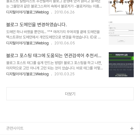
올포스트 칼럼리스트 추천릴레이 블로그 운영에 있어 얽히고 섥혀있
경험을 해본 것과 그렇지 않은 것의 차이라고 할 수도 있을지도 모르겠
는 그물망과 같은 블로그스피어 속에서 블로거가 -블로거라는 이름이
습니다. 그래서 나름대로 그간의 경험에 비추어 블로그를 제대로 운영
좋은 건 누구라도 해당될 수 있기 때문이기도 합니다. 이름만으로 평등
디지털이야기/블로그Weblog
2010.06.26
하고자 하는 경우에 어떻게 하면 좋은지를 정리해 보고자 생각했었습
하다는 것... 사람이란 말처럼...- 좋은 블로거를 소개한다는 건 그 영
니다. 그러나 항상 마음만 앞서고 차일 피일 미뤄지다 보니 이제야 글
향이 미미할지는 몰라도 블로그 활성화에도 도움이 될 수 있고, 또 좋
을 작성하게 됩니다. 작성하는 글의 내용이 ..
블로그 도메인을 변경하였습니다.
은 블로거를 -착한 사람이라는 의미 이외에 여러가지 의미를 포함하
도메인 하나 바꿨을 뿐인데... ^^* 여러가지 우여곡절 끝에 도메인을
여- 더많은 사람들에게 알릴 수 있는 순수한 계기가 마련된다는 점에
텍스트큐브 도메인에서 개인도메인으로 변경을 하였습니다. ID로 사
서 그 의미가 있다고 생각합니다. 미래의 대안적 미디어라는 측면에서
용하고 있는 "hisastro"를 사용하여 hisastro.com
디지털이야기/블로그Weblog
2010.06.05
도... 얼마 전 수다공작소라는 블로그를 운영하고 계신 soodaa님께
hisastro.com이 이제 이곳의 새로운 주소입니다. 블로그 주소를 변
서 올포스트를 통해 "[It 칼럼니스트] 그별에 함께 가보실래요?"라는
경하게 된 이유가 텍스트큐브 통합 공지에 따른 영향이 없다고는 할 수
제목으로 부족한 이곳 블로그를 소개해..
블로그 포스팅 태그에 도움되는 연관검색어 추천서비
없습니다만, 여러모로 블로그를 좀더 애착있게 운영하고자 하는 입장
스
블로그 포스트 태그를 쉽게 만드는 방법!! 블로그 포스팅을 하고 나면,
에서 그동안 고민해왔던 사항이었던 것인데, 이제서야 실행하게 되다
마지막으로 고민 아니게 고민 되는 것이 있습니다. 바로 태그를 어떻게
보니... 도메인 주소 선택에 있어서는 기존에 보유하고 있던
기입해야하나라는 것인데... 특히, 포스트가 발행된 후 많은 분들이 보
디지털이야기/블로그Weblog
2010.03.25
0gan.com 등의 도메인을 활용할 것인지... 아니면, 개인 아이디를
았으면 하는 바램을 갖는 경우에는 아무래도 어떤 태그들을 기입해야
활용한 새로운 독자적 도메인을 사용할 것인지 이래저래 고민을 하다
하는지 조금은 생각할 수 밖에 없습니다. 글과 연관된 어떤 키워드를
가 아이디로 사용하고 있는 "hisas..
적용하느냐에 따라서 검색에 따른 영향이 적지 않기 때문입니다. 물론
더보기
간단하게 발행하는 포스트 주제와 연관있는 단어를 기입하면 된다고
생각할 수 있지만, 이것이 결코 쉬운 것만은 아니라서... 암튼 그렇습니
다. ^^; 그런데, 그 태그를 작성하는데 조금은 도움이 될 수 있는 서비
스가 있습니다. 네이버의 "연관검색어" 서비스를 활용하면 적어도 네
이버의 검색관련 알고리즘을..
관련사이트