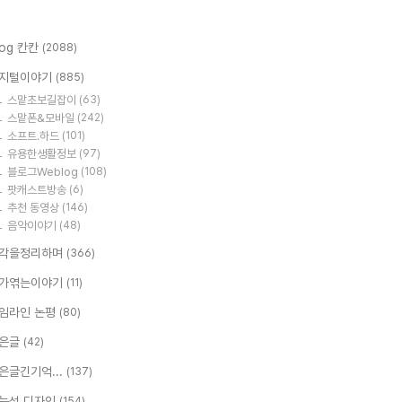
log 칸칸
(2088)
지털이야기
(885)
스맡초보길잡이
(63)
스맡폰&모바일
(242)
소프트.하드
(101)
유용한생활정보
(97)
블로그Weblog
(108)
팟캐스트방송
(6)
추천 동영상
(146)
음악이야기
(48)
각을정리하며
(366)
가엮는이야기
(11)
임라인 논평
(80)
은글
(42)
은글긴기억...
(137)
능성 디자인
(154)