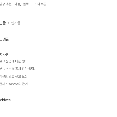
영상 추천,
나눔,
블로그,
스마트폰,
근글
인기글
근댓글
지사항
로그 운영에 대한 생각
부 포스트 비공개 전환 알림.
적절한 광고 신고 요청
별과 hisastro의 관계
chives