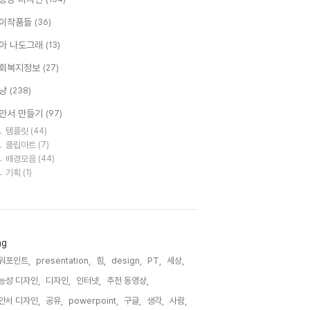
이작품들
(36)
아 나도그래
(13)
회복지정보
(27)
냥
(238)
안서 만들기
(97)
템플릿
(44)
클립아트
(7)
배경모음
(44)
기획
(1)
ag
워포인트,
presentation,
힘,
design,
PT,
세상,
능성 디자인,
디자인,
인터넷,
추천 동영상,
안서 디자인,
공유,
powerpoint,
구글,
생각,
사람,