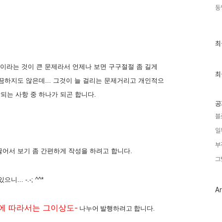
동
최
최
근
글
과
관이라는 것이 큰 문제라서 언제나 보면 구구절절 좀 길게
인
최
끔하지도 않은데... 그것이 늘 걸리는 문제거리고 개인적으
기
글
되는 사항 중 하나가 되곤 합니다.
공
블
일
부
끊어서 보기 좀 간편하게 작성을 하려고 합니다.
그
. -.-; ^^*
Ar
에 따라서는 그이상도-
나누어 발행하려고 합니다.