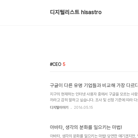
디지털리스트 hisastro
CEO
5
구글이 다른 유명 기업들과 비교해 가장 다르
지구의 현재하는 인터넷 사용자 중에서 구글을 모르는 사람
까라고 감히 말하고 싶습니다. 조사 및 선정 기준에 따라 다
지도는 전세계 모든 업종을 통틀어도 상위권, 아니 1, 2위
디지털이야기
2016.05.15
문제제기할 이는 없어 보일 정도니까요. 물론, 실제로도 그
니다만... 뭐~ 백번 양보해 있다 하더라도 그 수는 50%
니다. 출처: popsop.com 그런데, 말이죠...이정도로 
아바타, 생각의 분화를 일으키는 마법!
이상한 부분이 있습니다.국내야 워낙 그러니 예로 들긴 거시
의 이름으로 불려지는 IT 기업들만 보더라도 대부분 바로 느
아바타, 생각의 분화를 일으키는 마법! 당연한 얘기겠지만,