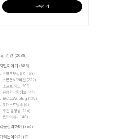
구독하기
log 칸칸
(2088)
지털이야기
(885)
스맡초보길잡이
(63)
스맡폰&모바일
(242)
소프트.하드
(101)
유용한생활정보
(97)
블로그Weblog
(108)
팟캐스트방송
(6)
추천 동영상
(146)
음악이야기
(48)
각을정리하며
(366)
가엮는이야기
(11)