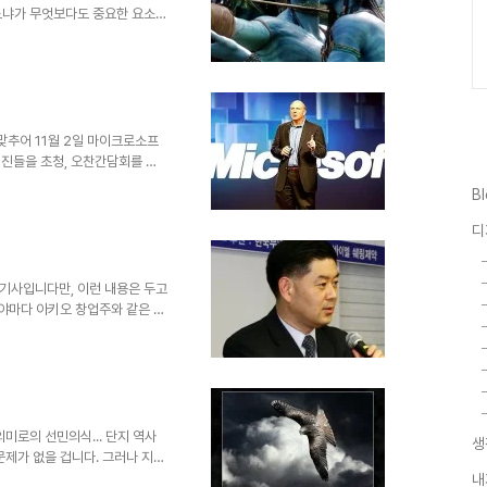
느냐가 무엇보다도 중요한 요소일
세우고 실감나는 CG영상을 제작했
의 기억은 좋은 예가 되리라 생각
 얼룩졌던 그때의 기억이 좋지는
 영화의 기본 골격이라고 할 수
워져 있다고 하더라도 채워져야
게 되어 관객으로부터 혹평을 받게
 맞추어 11월 2일 마이크로소프
임원진들을 초청, 오찬간담회를 갖
 대하여 어떻게 생각하느냐?"라
B
있다."라는 답을 하였다고 합니
er 그리고 덧붙여 "마이크로소프트는
디
칙으로 소비자에게 보다 혁신적이
 수 있도록 한다."라고 했다고
적이다? 저렴하..
 기사입니다만, 이런 내용은 두고
 야마다 아키오 창업주와 같은 분
여겨 볼만한 내용이라고 생각합니
----------------------
---------- 진정으로 사람을 다루는
다. 기사 하나로 사람을 판단할
껴지지 않기에 이사람 너무 부럽
미로의 선민의식... 단지 역사
생
문제가 없을 겁니다. 그러나 지금
있음에... 깔끔히 정리되지 못했
내