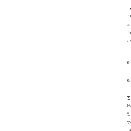
T
PT
pr
스
제
최
최
근
글
과
인
최
기
글
공
블
일
부
그