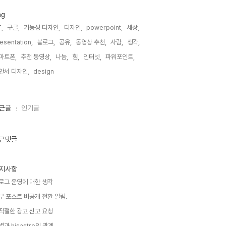
ag
,
구글,
기능성 디자인,
디자인,
powerpoint,
세상,
esentation,
블로그,
공유,
동영상 추천,
사람,
생각,
마트폰,
추천 동영상,
나눔,
힘,
인터넷,
파워포인트,
안서 디자인,
design,
근글
인기글
근댓글
지사항
로그 운영에 대한 생각
부 포스트 비공개 전환 알림.
적절한 광고 신고 요청
별과 hisastro의 관계