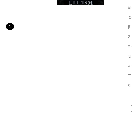
 능력이 있으므로, 잘생기고...
타
당연한 결과다라고. 또한 여기에
모니로써 다수의 사람들이 아무
좋
 말들과 글들은 제도권의 탄탄한
구성원은 종이라는 논리는 암..
1
짧
기
아
맞
사
그
제