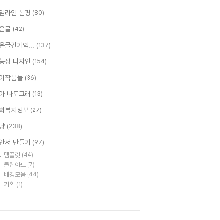
임라인 논평
(80)
은글
(42)
은글긴기억...
(137)
능성 디자인
(154)
이작품들
(36)
아 나도그래
(13)
회복지정보
(27)
냥
(238)
안서 만들기
(97)
템플릿
(44)
클립아트
(7)
배경모음
(44)
기획
(1)