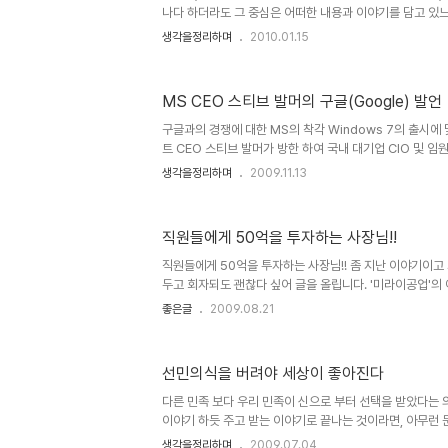
나다 하더라도 그 중심은 어떠한 내용과 이야기를 담고 있
겁니다. 몇해 전 수백억의 제작 비용을 홍보의 전면에 내
생각을정리하며
2010.01.15
다며, 나라가 온통 시끄러웠던 심형래 감독의 영화 "디워"
합니다. 물론 이상한 논리들로 찬반이 엇갈리며 지저분하게
않지만... 이야기 또는 내용과 전달하고자 하는 메시지 등은
MS CEO 스티브 발머의 구글(Google) 발언
있습니다. 때문에 아무리 영화가 멋진 기술과 영상으로 채
할 기본 뼈대가 없다면... 이는 영화로써의 가치를 상실하
구글과의 경쟁에 대한 MS의 착각 Windows 7의 출시에
되고..
트 CEO 스티브 발머가 방한 하여 국내 대기업 CIO 및 
었는데, 이자리에서 "구글과 마이크로소프트의 경쟁구도에
생각을정리하며
2009.11.13
는 질문에 "구글은 아직 우리의 경쟁자가 될 준비가 안되어
다. ▲ Microsoft CEO Steven Anthony Ballm
범용성이 높은 제품을 대량으로, 저렴하게 공급한다는 원
직원들에게 50억을 투자하는 사장님!!
고 개방적이며, 기업이 지닌 IT자산과 폭넓은 호환이 이뤄질
하는데... 저는 개인적으로 좀 갸우뚱해 집니다. MS가 개방
직원들에게 50억을 투자하는 사장님!! 좀 지난 이야기이고
두고 회자되도 괜찮다 싶어 글을 올립니다. '미라이공업'의
도 있지만, 이 이야기의 주인공이 한국인이라는 점에서 눈
좋은글
2009.08.21
다. 아무쪼록 기분 좋은 상상들 하실 수 있기를 빕니다. -------
-------------------------------------------
법이란 칭찬과 격려 그리고 대화를 기본으로 하는 지적에 있
선민의식을 버려야 세상이 좋아진다
수 는 없지만 외형적으로 드러나는 내용이 표면적으로만 느
다는 생각을 했다. 나도 이런 사람이 되어야..
다른 민족 보다 우리 민족이 신으로 부터 선택을 받았다는 의
이야기 하듯 주고 받는 이야기로 끝나는 것이라면, 아무런 
그 선민의식은 민족과 나라가 아닌 사람 개개인으로 와닿고 
생각을정리하며
2009.07.04