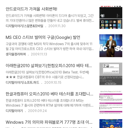
이름 자체가 어떤 서비스를 하길래라는 생각이 들면서 궁금하다는 생
뮌님의 생각에서도 일부 공통된 느낌이 들어있어 언젠가 이에 대한 글
각에 도대체 어떤 서비스일까? 생각하면서 "주민서비스포털" 사이트
을 쓰고자 했었데, 마침 글을 ..
안드로이드가 가져올 사회변혁!
로 직접 들어가 보았습니다. 그런데, www.oklife.go.kr을 자판으로
안드로이드가 가져올 사회변혁! 아이폰이 드디어 출시가 되었고, 그간
쳐서 마주하게 된 "주민서비스포털"의 첫 화면은MS의 최대 꼬객 대
의 기대 만큼이나 많은 변화들을 만들어 내고 있습니다. 벌써 휴대전화
한민국 정부임을 자처하는 그 어처구니 없는 ActiveX 보안프로그램
통신요금의 인하가 거론되거나 발표되고 있고, 이동통신사 별로 데이
디지털이야기/스맡폰&모바일
2009.11.30
설치 화면이었습니다. ▲ 주민서비스포털 사이트 초기 접속 화면 대한
터 요금제에 대한 적절한 가격정책을 고민하고 있는 모습들이 역력히
민국의 전자정부라는 것이 MS의 지붕아래 있는 것이나 다름 없다고
보입니다. 이제 곧 안드로이드도 국내에 선보이게 됩니다. 들려오는 소
알고 있습니다만,그래도 주민서비스를 위..
MS CEO 스티브 발머의 구글(Google) 발언
문들 중에는 "한국형 안드로이드"라는 말로 스팩이 다운된 형태의 출
구글과의 경쟁에 대한 MS의 착각 Windows 7의 출시에 맞추어 11
시 가능성들을 시사하고 있기도 합니다만, 그것이 결코 쉽지는 않을 것
월 2일 마이크로소프트 CEO 스티브 발머가 방한 하여 국내 대기업
이라는 생각과 함께, 아이폰가 가져왔던 그 이상, 아니 아이폰과는 또
CIO 및 임원진들을 초청, 오찬간담회를 갖었는데, 이자리에서 "구글
생각을정리하며
2009.11.13
다른 형태로써 쉽게 가늠할 수 없을 만큼의 많은 변혁과 그에 따른 수
과 마이크로소프트의 경쟁구도에 대하여 어떻게 생각하느냐?"라는 질
많은 혜택들이 우리들에게 부여될 것이라는 기대를 갖게 합니다. 산업
문에 "구글은 아직 우리의 경쟁자가 될 준비가 안되어있다."라는 답을
혁명이 우리들 생활 곧곧에 동력을 활용하는..
아래한글2010 살펴보기(한컴오피스2010 베타 테스
하였다고 합니다. ▲ Microsoft CEO Steven Anthony Ballmer
트. 두번째)
아래한글2010 살펴보기(한컴Office2010 Beta Test. 두번째)
그리고 덧붙여 "마이크로소프트는 범용성이 높은 제품을 대량으로, 저
★★★ 한글과컴퓨터 CBT의 우수 사용기로 선정되었습니
렴하게 공급한다는 원칙으로 소비자에게 보다 혁신적이고 개방적이
다.★★★ 아래한글 1.5로 기억됩니다. 처음 아래 한글을 사용했던
디지털이야기/소프트.하드
2009.10.15
며, 기업이 지닌 IT자산과 폭넓은 호환이 이뤄질 수 있도록 한다."라고
것이... 벌써 20년 가까운 세월이 흘렀으니 이런 걸 두고 격세지감이
했다고 하는데... 저는 개인적으로 좀 갸우뚱해 집니다. MS가 개방적
라 해야할까요? ^^ 암튼 하나워드프로세스를 사용해 오다가 아래한글
이다? 저렴하..
한글과컴퓨터 오피스2010 베타 테스터를 초대합니
을 처음 접하던 순간 감탄사의 연발이었습니다. 지금 가만히 생각해 보
다!
한글과컴퓨터 오피스2010 베타 테스터를 초대합니다! MS는
니 살아온 날들의 기억 속에 줄기는 아니지만 주~욱 아래한글이라는
Windows 7 출시와 관련하여 RTM 설치에 대해 얘기하며 이벤트
프로그램이 생활 속에 녹아 있었다는 것이 새롭게 다가옵니다. 되돌아
등 떠들썩하니 관심이 집중되고 있는 중이고, MS오피스 2010 또한
디지털이야기
2009.09.24
본김에 좀더 옛기억을 더듬어 보겠습니다. ^^ 사실 지금 생각할 땐 조
내년도 출시에 앞서 저도 참여하고 있는 베타버전 테스트가 진행되고
금 비약적인 상징성이라 생각하지만 언젠가는 대중적 군중심리에 편
있는 상황이기도 합니다. 이러한 와중에 우리 토종 소프트웨어이자 대
승한 애국심에 의해 외산 소프트웨어에 맞선 ..
Windows 7의 의미와 파워블로거 777명 초대 이벤
명사라할 수 있는 한글과 컴퓨터의 한컴오피스 2010 베타버전 테스
트