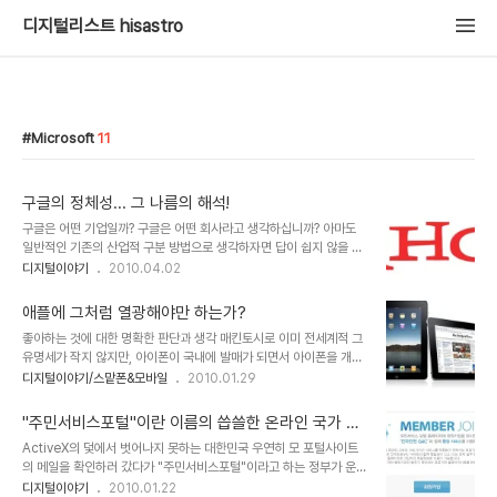
디지털리스트 hisastro
Microsoft
11
구글의 정체성... 그 나름의 해석!
구글은 어떤 기업일까? 구글은 어떤 회사라고 생각하십니까? 아마도
일반적인 기존의 산업적 구분 방법으로 생각하자면 답이 쉽지 않을 겁
니다. 국내 모 카드회사가 기업 이미지를 말하는 것처럼 구글은 쉽게
디지털이야기
2010.04.02
한마디로 말하기 어려운 기업적 형태를 띄고 있기 때문입니다. ■ 구글
이 구글일 수 밖에 없는 이유 ※ 참고적으로 구글의 뜻은 인터넷 검색엔
애플에 그처럼 열광해야만 하는가?
진 구글(Google)을 처음 구골(Googol)로 등록하려다가 실수로 사
좋아하는 것에 대한 명확한 판단과 생각 매킨토시로 이미 전세계적 그
명을 구글이라고 잘못 표기한 것에서 유래되었습니다. 구골(Googol)
유명세가 작지 않지만, 아이폰이 국내에 발매가 되면서 아이폰을 개발
의 의미는 10의 100제곱을 가리키는 숫자로써 1 뒤에 0이 백 개 달린
하여 판매하는 기업 애플에 대한 관심 또한 더욱 높아졌습니다. 더우기
디지털이야기/스맡폰&모바일
2010.01.29
수를 의미합니다. 그런데, 아무리 보아도 구골 보다는 구글이 더 어울
아이팻-iPod은 아이팟인데, 왜 iPad는 아이패드일까?- 의 공개로
린다는 생각이 구글의 핵심인물들의 생각이지 않았을까 싶습니다. 구
그 관심은 더욱 확대될 것은 예정된 사실이기도 합니다. ▲ 2010년 1
골이란 이름을 생각하니...
"주민서비스포털"이란 이름의 씁쓸한 온라인 국가 서
월 28일 공개된 애플의 타블렛 iPad 하지만, 좋다라고 하는 관심에
비스
ActiveX의 덫에서 벗어나지 못하는 대한민국 우연히 모 포털사이트
있어서 스스로 생각하고 여과된 판단이 아니라 분위기에 휩싸여 무조
의 메일을 확인하러 갔다가 "주민서비스포털"이라고 하는 정부가 운
건적으로 받아들이고 있는 것은 아닌가 하는 생각이 들기도 합니다. 이
영하는 사이트에서 이벤트를 한다는 광고를 보게 되었습니다. 사이트
디지털이야기
2010.01.22
에 대하여 언젠가 모튜님께서 쓰셨던 아이폰에 대한 포스트에서나 꼬