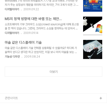
Windows 7의 의미와 파워블로거 777명 초대 이벤트 7이라는 숫
터 모집 소식이 있어 알려드리고자 포스팅 합니다. 최근 삼보컴퓨터의
자가 주는 상징성이 행운을 의미하기도 하지만, 7이 3개가 되면 그 느
자회사로 편입이 되었다는 소식이 있기도 했었고, 기본적으로 국내 오
낌이 달라지는데 세상이 적용하고 있는 자본적 흐름의 2차적 의미가
디지털이야기
2009.09.22
피스 분야에서 워드 프로그램 만큼은 독보적이라할 만큼 자리가 작지
더 크기 때문일 것입니다. 말하자면... 777로 대변되는 슬롯머신, 또
않았던 소프트웨어인 만큼 기대도 됩니다. 클로즈 테스트이기 때문에
는 빠찡코라고 말하는 그것입니다. 과연 현대를 살아가는 사람들이
신청 후 결과를 기다려야 하지만, 그만큼 의미도..
MS의 정책 방향에 대한 바램 또는 제안...
777이라는 숫자를 보면 바로 떠올리는 것이 무엇일까를 생각하면 답
소프트웨어의 기부 크라우드 소싱(crowd sourcing)에 대해 포스팅
이 되지 않을까 생각됩니다. 행운 이라는 생각에 앞서 라스베가스 등의
을 한 적이 있습니다. 그런데, 크라우드 소싱을 정의하는 데 있어서 이
그런 성인 오락물들을 떠올리지 않을까요? 물론 전 해본적도 없습니다
를 주도하는 주체 -기업 또는 기관, 국가 업무 조직 등- 의 입장에서
디지털이야기
2009.09.14
만, 그만큼 많은 매체들을 통해 반복적으로 접하게 된 까닭일 것이라
어떤 주제를 내 걸고 추진하는 공모의 형식과 혼돈할 소지가 있다는 생
생각해 봅니다. 하지만 중요한 것은 사실 그 자체가 아닐까 생각합니
각이 들기도 합니다. 그러나 다른 한편으로 주체의 의도와는 무관하지
다. MS에서 얼마 후면 새로운 클..
마술 같은 디스플레이 기술
만 여러 경로로써 바라는 점에 대한 의견이 제시됨으로써 결과적으로
마술 같은 디스플레이 기술 언제쯤 상용화될 수 있을까요? 히다찌 기
기업 이나 어떤 조직에 순기능적인 효과적 기여가 가능하다는 점도 크
술력이 있다고 생각은 하고 있었지만, 이걸 보니 마치 마술을 보는 듯
라우드 소싱과 무관하다 볼 수 없습니다. 다시 말해 안티 자체도 되돌
한 느낌을 받았습니다. 보이는 바로는 빔프로젝트에 탑재한 카메라를
기능성 디자인
2009.08.24
려 생각하면 크라우드 소싱의 일 부분으로 일맥할 수 있다는 가능성을
통해 제스처를 하는 손과 같은 피사체의 거리를 측정하여 좌표값을 활
생각할 때 다원적이고 커다란 틀에서는 굳이 걸러내려 할 것까지는 없
용한 인식을 바탕으로 구현하는 것으로 보입니다. 이 기술은 향후 적용
다는 얘깁니다. 어찌보면 긍정..
될 홀로그래픽 기술이 보편화될 전 단계가 정도가 되리라 생각합니다.
더보기
이동성에 있어서는 조금 무리가 있을 듯합니다. 언젠가 MS와 관련된
동영상 속에서 책상 전체가 디스플레이 창으로 만들어져 있고, 손으로
이리저리 만져서 컴퓨팅을 하는 모습을 본 기억이 있는데... 그때 본 것
보다는 조금 투박하고 그렇긴 하지만 좀 더 사실적이고 실존하는 기술
로는 히다찌의 이 기술이 더 낫다는 ..
관련사이트