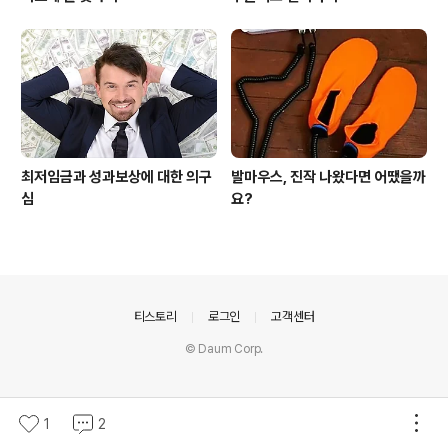
최저임금과 성과보상에 대한 의구
발마우스, 진작 나왔다면 어땠을까
심
요?
의안내
티스토리
로그인
고객센터
© Daum Corp.
1
2