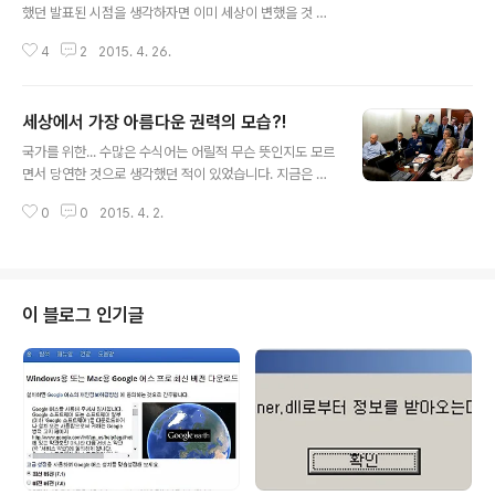
했던 발표된 시점을 생각하자면 이미 세상이 변했을 것 같
은데... 주변을 살펴보면 그렇지가 않습니다. 물론 전체적으
4
2
2015. 4. 26.
로 세상이 변화하고 있다는 건 주지의 사실입니다. 지금 제
가 이에 대해 공감하고 이렇게 포스팅을 하고 있는 것 역시
그 일환의 하나라고 할 수 있으니까요. 오늘 대학교 3년을
세상에서 가장 아름다운 권력의 모습?!
다니다 휴학을 하고 취업을 준비하는 조카와 잠시 이야기
글 내용
나눴고, 얼마 전에는 대학교 학과 동아리 노래모임 선후배
국가를 위한... 수많은 수식어는 어릴적 무슨 뜻인지도 모르
MT에 잠시 참여하여 후배들의 생각을 나눌 기회가 있었는
면서 당연한 것으로 생각했던 적이 있었습니다. 지금은 국
데요... 젊은 -사실 제가 젊죠.. 그 아이들이 어린 거고.. ㅋ
가란 무엇인가를 먼저 생각하고 국가의 의미를, 그 본질을
ㅋ- 공통적인 생각들이 저를 혼란스럽게 만들었습니다. 세
0
0
2015. 4. 2.
갈구하게 되었다는 사실이 다행이라 하지 않을 수 없습니
상이 점점 더 험악해지고 있는 건 아닐까라는 생각에서...
다. 마찬가지로 권력이 왜곡되어 그렇지 결론적으로 권력
그들의 공통적인 것..
이란 좋은 일을 잘 하기 위한 수단에 다름이 아님을 압니다.
그럼에도... 아직 그러한 올바른(?) 권력을 아직 경험하지
못한 까닭에... 남에 떡이 커 보인다고 다른 나라 최고 권력
이 블로그 인기글
자들의 -우리네 환경에서는 상상하기 어려운- 좋은 모습을
접하게 되면 그렇게 부러울 수가 없습니다. 물론 만족스럽
지는 못하지만 지금과 비교할 때 노통은 그나마 그러려 했
다는 점은 그리움이 되기도 합니다. 어쨌든... 우연히 보게
된 아래의 사진 한장은..