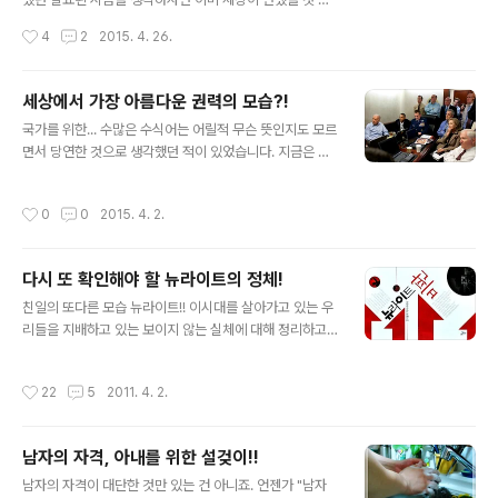
은 물론이고 동기부여까지 그래서 어느정도 성취하는 것까
은데... 주변을 살펴보면 그렇지가 않습니다. 물론 전체적으
작성시간
4
2
2015. 4. 26.
지 해 낼 수 있는 환경이라..
로 세상이 변화하고 있다는 건 주지의 사실입니다. 지금 제
가 이에 대해 공감하고 이렇게 포스팅을 하고 있는 것 역시
그 일환의 하나라고 할 수 있으니까요. 오늘 대학교 3년을
세상에서 가장 아름다운 권력의 모습?!
다니다 휴학을 하고 취업을 준비하는 조카와 잠시 이야기
글 내용
국가를 위한... 수많은 수식어는 어릴적 무슨 뜻인지도 모르
나눴고, 얼마 전에는 대학교 학과 동아리 노래모임 선후배
면서 당연한 것으로 생각했던 적이 있었습니다. 지금은 국
MT에 잠시 참여하여 후배들의 생각을 나눌 기회가 있었는
가란 무엇인가를 먼저 생각하고 국가의 의미를, 그 본질을
데요... 젊은 -사실 제가 젊죠.. 그 아이들이 어린 거고.. ㅋ
갈구하게 되었다는 사실이 다행이라 하지 않을 수 없습니
ㅋ- 공통적인 생각들이 저를 혼란스럽게 만들었습니다. 세
작성시간
0
0
2015. 4. 2.
다. 마찬가지로 권력이 왜곡되어 그렇지 결론적으로 권력
상이 점점 더 험악해지고 있는 건 아닐까라는 생각에서...
이란 좋은 일을 잘 하기 위한 수단에 다름이 아님을 압니다.
그들의 공통적인 것..
그럼에도... 아직 그러한 올바른(?) 권력을 아직 경험하지
다시 또 확인해야 할 뉴라이트의 정체!
못한 까닭에... 남에 떡이 커 보인다고 다른 나라 최고 권력
글 내용
자들의 -우리네 환경에서는 상상하기 어려운- 좋은 모습을
친일의 또다른 모습 뉴라이트!! 이시대를 살아가고 있는 우
접하게 되면 그렇게 부러울 수가 없습니다. 물론 만족스럽
리들을 지배하고 있는 보이지 않는 실체에 대해 정리하고
지는 못하지만 지금과 비교할 때 노통은 그나마 그러려 했
자 하는데... "뉴라이트"는 그 중 하나라고 생각합니다... 이
다는 점은 그리움이 되기도 합니다. 어쨌든... 우연히 보게
글은 몇 해 전 한겨레 한토마에 올라온 필명 "각골명심
작성시간
22
5
2011. 4. 2.
된 아래의 사진 한장은..
님"의 글을 일부 추가 편집 및 수정하여 올리는 글입니다.
좋은 글을 더욱 많은 분들과 함께하고자 하는 마음으로...
변신(變身)은 이 시대의 필연인가? 중도보수적이며 거기
남자의 자격, 아내를 위한 설겆이!!
에 자유주의적 기질까지 다분했던 기존의 내 자신이 지난
글 내용
한 해 동안 발 디디고 있는 이땅의 정치, 사회적 현실을 바
남자의 자격이 대단한 것만 있는 건 아니죠. 언젠가 "남자