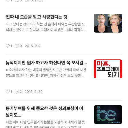
1
0
2015. 11. 23.
..
른지 조차 구분하지 못하고 잘 살겠다며 살아가는 모습들
이 결론적으로 세상을 이지경으로 만든 것이 아닌가 반성
하게 됩니다. 과연 나는 어떠한가?!! 저의 글이 아니라서 이
진짜 내 모습을 알고 사랑한다는 것
렇게 올리는 것이 조금은 망설여지기도 했습니다만, 이런
글 내용
글은 더 많은 이들이 읽어야 한다는 판단으로 생각의 전파
타고 났다는 것이 의미하는 건 솔직히 나와는 무관함을 드
를 위한 작은 통로로써 이곳 블로그를 활용하고자 글 내용
러내는 것이기도 합니다. 그럼에도 세상은... 아니 각각의
전문을 옮깁니다. 글을 쓰신 선생님께서도 이해해 주시리
스스로는 그것에 더 많은 의미를 부여하는 것이 현실입니
라 생각하며... 또한 이렇게 글을 옮길 수 밖에 없는 건 글 내
다. 그러나 어느 피부과 전문의가 고백한 "피부는 타고난
작성시간
1
0
2015. 9. 8.
용을 전교조 선생님이 썼기때문이 ..
다"는 말처럼 우리가 생각하는 만큼 노력이라는 것이 결과
를 좌우하는 빈도는 그리 많지 않을지도 모릅니다. 이미지
출처: funculturepop.com 이는 현실 속에서 자주 경험
늦깍이지만 뭔가 하고자 하신다면 꼭 보시길...
하는 것이기도 합니다. 최근 들어 더더욱...이러한 시점에
글 내용
우리가 아니 기성세대? 기득권? 뭐~ 어떤 분위기를 조장하
※ 소개하고자 하는 내용이 발행된지 3년 가까이 되어 보신
는 쪽에서 그토록 닮고자 하는 나라 미국의 유명 배우가 생
분들도 많으리라 생각합니다만, 저처럼 아직 보질 못한 경
얼을 공개했다는 소식은 생각할 적잖은 여지를 부여합니
우도 적지 않을거라 생각했습니다. 뭐~ 보셨더라도 다시한
다. 그 주인공인 케이트 윈슬렛과 스칼렛 요한슨...어찌 보
번 뭔가 불을 살리고자 하는 마음가짐을 갖는데... 이 보다
작성시간
1
2
2015. 6. 20.
면 악순환처럼 느껴지기도 ..
좋은 것도 없지 싶습니다. 또다른 의도한 바가 아닌 진정어
린 동기부여에 대한 자신의 경험을 진솔하게 전달하는 것
이라서 더더욱. 정보가 넘쳐나는 시대에 살고 있습니다. 그
동기부여를 위해 중요한 것은 성과보상이 아
만큼 해야할 것도 많고 하고 싶은 건 더더욱 많을 수 밖에
닐지도...
없습니다. 하지만 어느 것 하나 쉬운 것이 없습니다. 시간은
글 내용
자꾸만 흘러가고 나이만 들어갑니다. 그래도 다행인 건 정
처음 이에 대한 연구결과와 논문을 포함하여 대세가 될 듯
보가 넘쳐나는 만큼 나에게 알맞은 정보를 찾을 수 있는 것
했던 발표된 시점을 생각하자면 이미 세상이 변했을 것 같