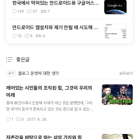
한국에서 막혀있는 안드로이드용 구글어스
설치하기
149
37
조회
7
안드로이드 앱설치와 제거 안될 때 시도해 볼
몇가지
15
5
조회
4
좋은글
분류 전체보기
주요 글 목록
블로그 운영에 대한 생각
모두보기
공지
깨어있는 시민들의 조직된 힘, 그것이 우리의
미래
글 내용
중세 봉건시대나 신분제 시대가 아닌 것은 분명한데, 그러
한 과거의 질서가 존속되고 있는 것도 참으로 알 수 없는 일
중 하납니다. 흔히들 은연중 수긍하게 되는 서열과 같은 힘
작성시간
1
0
2017. 8. 28.
의 질서가 일상으로 펼쳐져 있으니 말이죠. 나도 모르게 아
니 어쩌면 의식적으로 그래야만 한다고 생각하게 하는 요
인이 있다는 거죠. 그 이유를 모르지 않습니다. 형이상학적
자존감을 바탕으로 하는 삶의 가치와 힘