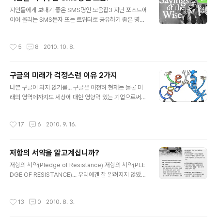
결과와 결과물에 대한 시각이 그렇게 만들어진 것일지는
글 내용
모르겠습니다. 그래서 철학자 메를로 퐁티의 글은 창작과
지인들에게 보내기 좋은 SMS명언 모음집3 지난 포스트에
창조, 고안 등 새로운 것을 만들어 낸다고 하는 것에 대해
이어 올리는 SMS문자 또는 트위터로 공유하기 좋은 명언
반성하도록 만들기도 합니다. 특히 저작권이라고 하는 이
모음집 세번째입니다. 사람과 사람을 이어주는 끈은 여러
익과 연계된 사고가 팽배한 이 시대의 우리들에겐 더더욱
가지가 있겠지만, 옛말에 천냥 빚도 말 한마디면 갚을 수 있
작성시간
5
8
2010. 10. 8.
생각할 필요성을 제시한다고 느껴집니..
다는 말처럼 마음을 따뜻하게 만들고 무언가 느끼도록 하
는 문구들은 인간관계에 있어서 좋은 도구가 된다는생각입
니다. 언제까지 이어질수 있을지 모르겠습니다만, 아마도
구글의 미래가 걱정스런 이유 2가지
그동안 모아왔던 좋은 문구들이 바닥 날때까지는 종종 발
글 내용
행하려고 합니다. -ㅋ 근데 벌써 바닥이 보이네요. 흑- 지난
나쁜 구글이 되지 않기를... 구글은 여전히 현재는 물론 미
포스트에서도 말씀을 드렸습니다만, 좋은 말이나 문구는
래의 영역에까지도 세상에 대한 영향력 있는 기업으로써
스스로에게도 도움이 된다는 점에서 비록 부지런히 다른
많은 사람들이 주저하지 않고 꼽을 수 있는 기업 중 가장 유
지인분들과 자주 문자를 주고 받지는 못한다 하더라도 한
력한 이름이라는 생각... 저 역시 인정해왔고 지금도 그 생
작성시간
17
6
2010. 9. 16.
번쯤 시간을 내어 읽어보면서 생각을 순화하고 ..
각에는 변함이 없습니다. 그러나 최근 제가 경험한 구글 시
스템을 통해 그 의문이 시작되었고, 또 만일 구글이 지금 보
다 더 큰 세상에 대한 영향력을 행사하게 될 미래라는 측면
저항의 서약을 알고계십니까?
에서는 이건 아주 심각한 문제라는 생각을 하게 되었습니
글 내용
다. 그 문제라고 생각한 부분은 그간의 경험에 비추어 소통
저항의 서약(Pledge of Resistance) 저항의 서약(PLE
과 관련된 두가지로 요약됩니다. 바로 구글은 인간미가 없
DGE OF RESISTANCE)... 우리에겐 잘 알려지지 않았지
다는 점과 상호작용 및 소통이 부족하다는 점입니다. -물론
만, 1992년 당시 조지부시 대통령이 벌인 이라크 전쟁에
이외에도 거론하자면 더 많은 문제들을 피력할 수도 있을
반대하며 미국 아나키스트 작가 스타호크(Starhawk)와
작성시간
13
0
2010. 8. 3.
테지만 구글의 특성을 감안하여..
흑인 시인 사울 윌리엄스(Saul Williams)가 작성한 문서
입니다. 어쩌면 우리가 처한 지금의 현실이 이러한 잘못된