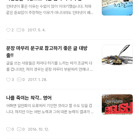
문제도 아니니까요. 원초적으로는 먹고사는 것을 볼모로
글 내용
인터넷이 좋은 이유는 수없이 많이 이야기했습니다. 저와
하고 있으나 그것을 옥죄는 형식은 그저 종이 쪼가리 그것
같은 듣보잡이 주장하는 이유가 아니더라도 인터넷이 왜
도 지금은 이진수 숫자의 조합에 불과한 화폐 즉 돈이라는
좋은지는 누구든 생각할 수 있을 겁니다. 그런데, 이런 건
물건입니다. 어제인가? 엄청난 세기의 대결 운운하던 권투
좀 다른 측면이라고 생각합니다. 일반적으로 뭐~ 한 척한
경기가 있었죠. 기성 대중매체와 거리를 두는 저로써는 관
작성시간
2
0
2017. 5. 4.
다고 할까요? 그런 게 있다 하더라도 대부분의 경우 직접적
심조차 없던 일이지만 흘러 다니는 정보는 쉽게 접할 수 있
이지 않기 때문에 어떤 사안들을 감정이 개입되지 않으면
는 시대라서 우연히 보게 된 뉴스..
서도 받아들일 수 있다는 점입니다. 특히 참고하고자 하는
문장 마무리 문구로 참고하기 좋은 글 대방
경우 정말 좋다고 생각합니다. 단, 그러기 위해서는 충동구
출!!
매처럼 휘둘리는 마음이어서는 안 된다는 겁니다. 이것이
글 내용
쉽지 않은 게 인터넷이라는 공간이, 아니 현 세상이 지닌 구
글을 쓰는 사람들은 저마다 허기를 느끼는 바가 조금씩 다
조적 문제가 사람을 혹하게 만드는 성향이 많아서 뭔가 있
를 겁니다만, 저의 경우는 문장 마무리 부분에서 언제나 부
어 보이고 따라 해야만 할 것 같은, 그러지 않으면 뭔가 잘
족해 보이고 어딘가 어렵게 다가오곤 했습니다. 늘상 반복
작성시간
3
0
2017. 1. 28.
못 될지 모른다고 하는 강박이나 ..
되고 비슷한 문구로 이어지는 한계는 몸의 감각으로 인지
하는 배고픔보다 덜하지 않았습니다. 그런 이유로 그간 약
1년 정도 괜찮은 글들을 접하게 될 때마다, 특히 마무리 글
나를 죽이는 착각.. 영어
귀로 좋다는 생각으로 눈에 들어온 문구들을 기록해두고
글 내용
어쩌면 일반화의 오류에서 기인한 것라고 할 수도 있을 겁
있었습니다. 그런데, 문제는 그간의 경험상 이게 그렇게 정
니다. 하지만 이는 어떤 노력과 그에 따른 능력의 결과가 단
리를 해둔다고 바로 내 글에 녹아드는 건 아니라는 사실입
지 그렇게 노오력해서 되는 건 아니라는 걸 아주 조금 깨달
니다. 그래서 고민을 좀 해보았습니다. 그리고 어떻게 될지
은 사람의 시각에서 하는 말입니다. 그러나 지금도 저는 영
는 모르겠지만 공개적으로 정리해가는 건 어떨까 생각이
작성시간
0
0
2016. 10. 12.
어를 공부(한다고 표현은 하나 실제로는 그냥)하고 있습니
들더군요. 그러니까 포스팅으로 발행해 두고 다른 분들과
다. 포스팅도 했었죠. 최근엔 그 방법을 바꿔서 듀오링고를
공유하면서 지속적으로 조금씩 추가하면서 살..