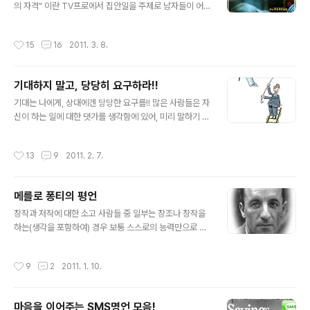
라보며 그 암울함으로 인하여 결국 ‘선명한 진보주의자’로
의 자격" 이란 TV프로에서 집안일을 주제로 남자들이 어
의 변신을 시도할 수 밖에 없다는 자못 나로서는 비장한 결
떻게 꾸려가는지를 방영한 적이 있습니다. 그 방송 끝 무렵,
론에 도달하게 되었음은 개인적으론 나의 불행입니다. 더
직접 집안일을 해본 후 정말 힘들다는 것을 느낀 개그맨 이
작성시간
15
16
2011. 3. 8.
불어 이러한 나의 불행이 이 ..
경규 씨가 마지막 대사로 말을 합니다. 아내를 위해 집안일
을 도와주는 것도 남자가 지녀야 할 자격 중 하나라고... 근
데, 요즘 그 말이 적잖이 와 닿습니다. 들리는 바에 의하면
기대하지 말고, 당당히 요구하라!!
맞벌이하는 경우도 대부분 집안일은 여자가 맡는다고 합니
글 내용
다. 물론 예전에 비하면 많이 변했다고는 하지만, 아직은 좀
기대는 나에게, 상대에겐 당당한 요구를!! 많은 사람들은 자
그런 것 같습니다. 그런데, 아이러니하게도 결혼 전 대부분
신이 하는 일에 대한 댓가를 생각함에 있어, 미리 말하기 전
남자들은 무엇이든 다 잘해줄 것처럼 예비 아내에게 말합
에 상대가 알아주기를 바라는 경향이 있습니다. 어쩌면 이
니다. 그러나 정작 결혼 후 모습은 다들 약속이라도 한 듯
것이 순수한 사람들의 생각이라고 할 수 있지만, 현실은 바
작성시간
13
9
2011. 2. 7.
결혼 전 얘기와는..
라는 것과는 다른 결과를 맞닥뜨리는 경우가 대부분입니
다. 왜일까요? 이런 것에 대해 생각해 본 적이 없으시다면,
잠시 과거의 기억을 상기해 보시기 바랍니다. 만일 과거의
메를로 퐁티의 평언
기억이 바램과 동일한 결과를 얻은 경우가 더 많으시다면
글 내용
그건 아주 운이 좋은 것이라고 해야 할 겁니다. 사실, "기대
창작과 저작에 대한 소고 사람들 중 일부는 창조나 창작을
와 요구"를 주제로 하는 이 글은 "생각을 어떻게 하느냐의
하는(생각을 포함하여) 경우 보통 스스로의 능력만으로 무
그 차이에 관한 얘기"라고 할 수 있습니다. 맞습니다. 어차
언가를 만들고, 고안해 내었다고 생각하는 것을 볼 때가 많
피 생각과 상황은 단절된 것이 아니라 연속의 연속으로 이
습니다. 하지만, 사실 생각해 보면 스스로만의 능력으로 만
작성시간
9
2
2011. 1. 10.
어지는 것이고, 또 별..
들어진 것이라곤 그 어떤 것도 없지 않나 싶기도 합니다. 세
상의 환경이 그러하여 사욕 또는 소유하려는 욕심으로 생
각하다 보니 아마도 그렇게 내 것과 네 것을 구분하게 되고,
마음을 이어주는 SMS명언 모음!