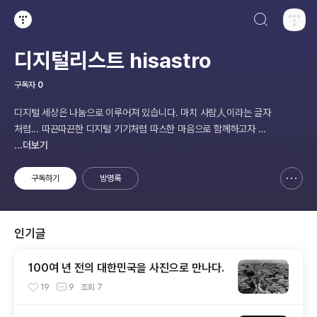
검색하기
티스토리
디지털리스트 hisastro
구독자
0
디지털 세상은 나눔으로 이루어져 있습니다. 마치 사람人이라는 글자
처럼... 따끈따끈한 디지털 기기처럼 따스한 마음으로 함께하고자 합
니다.
...더보기
구독하기
방명록
신고하기 레이어
열기
인기글
100여 년 전의 대한민국을 사진으로 만나다.
19
9
조회
7