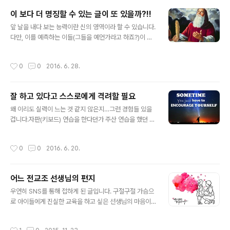
하고 있다고...그리고 그게 좋으니 한번들 해보시라고 권하
이 보다 더 명징할 수 있는 글이 또 있을까?!!
기까지 했습니다. 영어 잘하고 싶으신가요?!그렇담, 속는
글 내용
셈 치고 듀오링고 한번 해보세요!! 개인적으로 지금 제가 하
앞 날을 내다 보는 능력이란 신의 영역이라 할 수 있습니다.
고 있는 건 잘하고 있는 중이라 생각합니다만, 전체적으로
다만, 이를 예측하는 이들(그들을 예언가라고 하죠?)이 있
그러하다 말하긴 어렵습니다. 더구나 아래의 글을 읽고 난
긴 하나 그들의 예언 모두가 맞는다는 아니기 때문이죠. 있
지금에서의 생각은 더더욱 그렇습니다. 한국은 일상에서
다면, 그건 그렇게 믿고자 하는 사람들의 생각일 뿐일 겁니
작성시간
0
0
2016. 6. 28.
영어가 필요치 않은 나라 물..
다. 그러나 사람들은 삶 속에서 누구나 내일을 기대하고 살
아 갑니다. 그렇지 못한 현실이라서 암울한 요즘이긴 합니
다만... 그래서 목표도 세우고, 희망을 걸기도 하며. 종교적
잘 하고 있다고 스스로에게 격려할 필요
으로는 간절한 기도가 뒤따르기도 합니다. 그렇게 계획에
글 내용
맞게 순조로운 내일을 맞이 하면 참 좋겠는데, 세상이 그리
왜 이리도 실력이 느는 것 같지 않은지…그런 경험들 있을
호락호락하지는 않습니다. 늘상 처하는 현실에서 맞닥드리
겁니다.자판(키보드) 연습을 한다던가 주산 연습을 했던 이
는 수많은 장애와 장해 요인들.. 수없이 돌출되는 우발적이
들이라면, 아니 무언가 습득하기 위해 나름 노력했던 그 어
고 예상치 못한 상황들은 좌절감을 맛보게 하기도 합니다.
떤 것이든. 이미지 출처: www.urbanpro.com 하지만 일
작성시간
0
0
2016. 6. 20.
그런 상황들은 사람들에 ..
정한 시간이 지난 후에 달라진 자신을 발견할(느낄) 때가
있었죠. "어?! 뭔가 는거 같네?!"하고 말입니다. 사실 노력
한 만큼 늘지 않는다는 생각은 생각일 뿐입니다. 정도의 차
어느 전교조 선생님의 편지
이는 있겠지만...분명 더 좋아진 것만은 확실한 사실인데,
글 내용
다만 그렇게 느껴지지 않을 뿐인 거죠. 그렇게 느끼는 이유
우연히 SNS를 통해 접하게 된 글입니다. 구절구절 가슴으
중 하나는 비교에 있다고 봅니다. 아주 잘하는 이와 자꾸 비
로 아이들에게 진실한 교육을 하고 싶은 선생님의 마음이
교를 하니 성이 찰 리가 없는 겁니다. 다른 사람으로부터 인
느껴져 목이 메이고, 마음 한켠이 아려옵니다. 삶의 구렁텅
정 받는 건 두 번째 문젭니다. 언제나 그렇지만 이건 저에게
이 속에서 그저 살아가야 한다는 일념으로 무엇이 옳고 그
작성시간