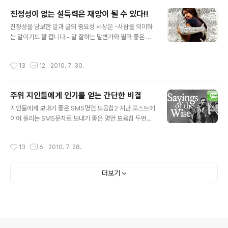
국가적 모습에 대한 저항과 저항에의 지지가 필요한 시기
진정성이 없는 설득력은 재앙이 될 수 있다!!
가 아닌지 생각해 보게 됩니다. 지금 당장은 아무것도 아닌
글 내용
것으로 생각될 수 있는 일이 이후엔 돌이키지 못할 재앙이
진정성을 담보한 말과 글의 중요성 세상은 -사람을 의미하
될 수 있기 때문입니다. 누군가는 4대강 사업이나 대운하
는 말이기도 할 겁니다.- 말 잘하는 달변가와 필력 좋은 글
를 두고 과거 경부고속도로를 운운하며 이 사업도 향후 그
잘 쓰는 이들의 영향을 받게 됩니다. 그것이 어느 분야이건
렇게 될 것이라고 주장하지만, 무엇이든 장단점은 있다고 ..
말이죠. 그렇기 때문에 괴벨스와 같은 인물이 나찌의 왜곡
작성시간
13
12
2010. 7. 30.
된 번성을 이끌 수 있었을 것이고, 5공 시절 방송 통폐합이
라던가 최근 그토록 격렬한 반대를 무릅쓰고 불법적 국회
통과를 시도했던 신문방송법이 그러했을 겁니다. 물론 왜
주위 지인들에게 인기를 얻는 간단한 비결
곡된 힘이 더 했다는 건 두 말하면 화가 치밀어 오를 일이지
글 내용
만... 대학시절 교양과목을 수강하면서 문장론이라는 수업
지인들에게 보내기 좋은 SMS명언 모음집2 지난 포스트에
을 들었습니다. 교과수업의 진행을 맡은 분은 지역의 방송
이어 올리는 SMS문자로 보내기 좋은 명언 모음집 두번째
활동을 겸하고 계실 만큼 인기가 있는 교수님이었는데... 첫
입니다. 포스트를 올리고 난 후 엘프화가님께서 댓글을 남
수업시간, 문장론의 이론적 설명에 앞서 말과 글의 중요성
겨주셨었습니다. 좋은 글귀는 SMS문자로 지인분들에게
작성시간
13
6
2010. 7. 28.
을 언급 -결국 그것이 문장..
보내기 좋을 뿐만 아니라 사무실이나 집의 자주 보게 되는
벽면에 붙여놓고 스스로를 되돌아 보는 것도 괜찮을 것 같
다는 내용의 말씀이었는데... 댓글을 보자마자 저도 모르게
더보기
"아~하 그렇지!" 했습니다. ^^; 평소 생각을 하면서도 일상
속에서 잊게 되곤 하는데... 그래서 더더욱 생각의 공유가
필요하다는 것을 다시금 생각하지 않을 수가 없습니다. 정
말입니다. 지인분들께 보내기 좋은 명언이 스스로에게도
좋은 영감을 준다는데에서 sms명언 모음을 이렇게 공유