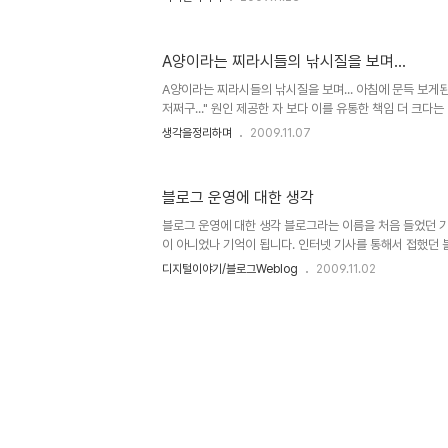
발전을 유도할 수 있다는 측면에서 앞서가는 지식의 창조는
또는 보다 좋고 나쁨의 판단을 한다는 건 중요 것이라는 생각
는 용어가 보편화 된지 그리 오래 되지 않았을 뿐더러, 웹3
A양이라는 찌라시들의 낚시질을 보며...
점을 전후하여 인터넷 전문가들 및 사용자들은 이를 웹3.
의견도 많고 또 그만큼 어떤 새로운 서비스에 대한 개념 정리
A양이라는 찌라시들의 낚시질을 보며... 아침에 문득 보게된 
저쩌구..." 원인 제공한 자 보다 이를 유통한 책임 더 크다
마 전 본능에 대한 글을 쓰면서도 언급을 했습니다만, 그 
생각을정리하며
2009.11.07
시들의 행태를 보면서... 앞으로는 더 큰 일들이 벌어지겠지
면 무엇이든 해도 문제가 없을 것이고, 힘이 없다면 없는 문
죽의 세상이 펼쳐질 것이라는 생각... 세상을 떠난 장자연 
블로그 운영에 대한 생각
요... 어쩌면 지금도 진행 중 일겁니다. 아무리 더럽고 못된
시대의 이면은 더러운 힘으로 포장하여 영웅을 만들기도 합니
블로그 운영에 대한 생각 블로그라는 이름을 처음 들었던 기
이 아니었나 기억이 됩니다. 인터넷 기사를 통해서 접했던 블
모호함 때문에 홈페이지와 뭐가 다른가라는 오해 아닌 오해
디지털이야기/블로그Weblog
2009.11.02
오해가 정보의 접근에 있어 왜곡된 기사에서 출발했던 이유
블로그를 알았고, 2003년 경인가... 주로 사용하던 포털
민국에 존재하는 거의 대부분의 포털사이트들에서 블로그
확실히 블로그가 어떤 것인지 인지하게 되었고, 저도 그 
게 되었습니다. ▲ 꼬날님의 "엠파스 추억"이라는 글에서
의 199..