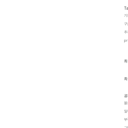
T
기
구
추
pr
최
최
근
글
과
인
최
기
글
공
블
일
부
그