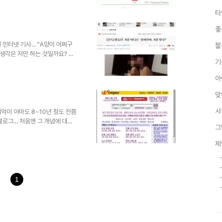
 아니더라도 흐름의 유익과 유해
타
을해 봅니다. 물론 웹2.0이라
.0이라는 용어가 처음 사용된 시
좋
0이라 정의하는 것이 넌센스라는
에 있어서 적지 않은 혼..
인터넷 기사... "A양이 어쩌구
짧
는 생각은 저만 하는 것일까요? 얼
기
자연스러운 본능을 악용하는 찌라
 싶었습니다. 결론은 힘이 있으
아
제도 문제가 될 수 있는 뒤죽박
님의 일들이 더 얼마나 일어날까
맞
 짓을 하여도 보이지 않는 정보화
다. 찌라시들이..
사
억이 아마도 8~10년 정도 전쯤
로그... 처음엔 그 개념에 대한
그
를 하기도 했었습니다. 물론 그
도 없지 않습니다. 암튼 그렇게
제
 사이트인 엠파스를 비롯하여 대한
 서비스를 제공하기 시작하면서
즈음 블로그를 엠파스에서 시작하
 이미지를 가져왔습니다. 엠파스
1