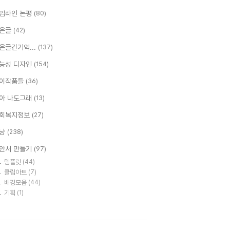
임라인 논평
(80)
은글
(42)
은글긴기억...
(137)
능성 디자인
(154)
이작품들
(36)
아 나도그래
(13)
회복지정보
(27)
냥
(238)
안서 만들기
(97)
템플릿
(44)
클립아트
(7)
배경모음
(44)
기획
(1)