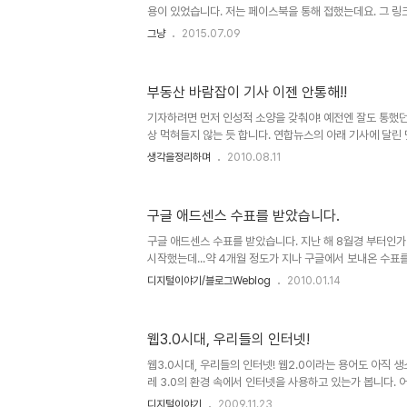
왜..
용이 있었습니다. 저는 페이스북을 통해 접했는데요. 그 링
http://www.segye.com/content/html/2015/06/
그냥
2015.07.09
사 내용이 전달하고자 하는 바는 노숙인이라도 스스로 무언
하고 있었습니다. 그런데, 사소하다면 사소한 문제라고 할 수
오류가 있어 보였습니다. 그래서 기사 문장을 그대로 복사한
부동산 바람잡이 기사 이젠 안통해!!
용으로 댓글을 달았습니다. 그 댓글 내용은 다음과 같습니다.
하기도 힘든데 단 한 달 만에 3만 2000명이 넘는 구독자를 
기자하려면 먼저 인성적 소양을 갖춰야! 예전엔 잘도 통했
상 먹혀들지 않는 듯 합니다. 연합뉴스의 아래 기사에 달린
니다. 아직도 예전처럼 펜대 하나로 세상을 좌지우지 할 수
생각을정리하며
2010.08.11
들 정신 똑바로 차려야될 것 같습니다. 말 그대로 언론사에
을 뽑던지 아니면 그러한 교육을 먼저 하던지 해야할 판입니다
언론사들 자체가 더 문제긴 합니다만...- 지방 주택시장 
구글 애드센스 수표를 받았습니다.
시라고... 상기 기사에 달린 각 주요 포털사이트의 댓글들을 
네이버는 언론사로 직접 링크가 된 관계로 해당 언론사 기사에
구글 애드센스 수표를 받았습니다. 지난 해 8월경 부터인
시작했는데...약 4개월 정도가 지나 구글에서 보내온 수표를
미 몇년 전부터 구글 애드센스를 하고 계신 분들이 많지만, 이제
디지털이야기/블로그Weblog
2010.01.14
Quick Cash 방식이 도입되어 최근 들어서는 구글 애드
로 보질 못하는 듯 합니다.암튼, 이렇게 수표를 받게 되니
목적으로 블로그를 운영하는 것은 아니지만, 블로그 운영
웹3.0시대, 우리들의 인터넷!
생각하고는 있습니다. "하츠의 꿈" 블로글 운영하시면서 
전적으로 블로그만을 전념할 수 있는 전업 블로거가 되는 하
웹3.0시대, 우리들의 인터넷! 웹2.0이라는 용어도 아직 
레 3.0의 환경 속에서 인터넷을 사용하고 있는가 봅니다. 
가 무의미한 것일 수 도 있겠지만, 한편으로 환경의 변화에
디지털이야기
2009.11.23