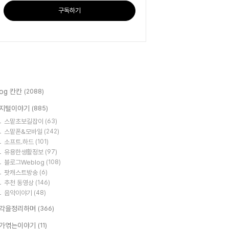
구독하기
log 칸칸
(2088)
지털이야기
(885)
스맡초보길잡이
(63)
스맡폰&모바일
(242)
소프트.하드
(101)
유용한생활정보
(97)
블로그Weblog
(108)
팟캐스트방송
(6)
추천 동영상
(146)
음악이야기
(48)
각을정리하며
(366)
가엮는이야기
(11)