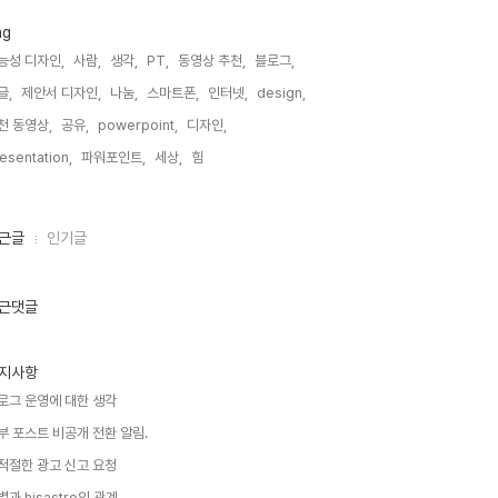
ag
능성 디자인,
사람,
생각,
PT,
동영상 추천,
블로그,
글,
제안서 디자인,
나눔,
스마트폰,
인터넷,
design,
천 동영상,
공유,
powerpoint,
디자인,
esentation,
파워포인트,
세상,
힘,
근글
인기글
근댓글
지사항
로그 운영에 대한 생각
부 포스트 비공개 전환 알림.
적절한 광고 신고 요청
별과 hisastro의 관계