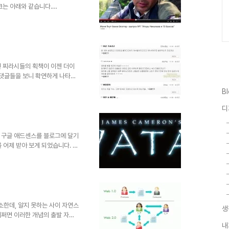
크는 아래와 같습니다.
30/20150630002441.html 기
가 하고자 하면 된다라는 걸 말
 있지만 제 눈엔 기사 문장 중
 후 문장이 조금 이상하다는 내
 '1년에 100만 구독자를 확보
확보했고 ..
던 찌라시들의 획책이 이젠 더이
 댓글들을 보니 확연하게 나타납
 있는 시대로 착각하는 기자양반
B
서 인성적 소양을 먼저 갖춘 사람
. -뭐 찌라시나 다를 바 없는
디
꿈틀..청약률ㆍ집값↑ 보시기 편하
갈무리 하여 모았습니다. ^^*
는 댓글이 달려 있지 않아 -..
가 구글 애드센스를 블로그에 달기
 어제 받아 보게 되었습니다. 이
 새로운 Western Union
센스 수표를 받았다는 포스트는 별
 기분이 묘해집니다.광고 수입을
과 상호작용의 성격으로써 광고를
최근 오픈한 명섭님의 블로드 처럼
나의 방법으로써 블로그..
생소한데, 알지 못하는 사이 자연스
생
어쩌면 이러한 개념의 출발 자체
 대한 인지가 더 나은 모습으로의
내