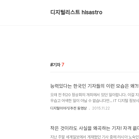
디지털리스트 hisastro
기자
7
능력있다는 한국인 기자들의 이런 모습은 왜?!
오래 전 쥐20 정상회의 개최에서 있던 일이랍니다. 이걸 
우습고 어색한 일이 아닐 수 없습니다만... IT 디지털 정
들을 알 수는 없으니... 어찌됐든 SNS를 통해 -또한 우연
디지털이야기/추천 동영상
2015.11.22
의 흐름에 따라 서로 다른 생각으로 전이되었습니다. 우선
된 경로에 의해 동영상을 공유했던 이의 의중에 따라 공감했
러한 상황 하에서 나라면 어떠했을까로 이어진 생각이 두번
작은 것이라도 사실을 왜곡하는 기자! 자격 읎다
던 글쓴이의 의중과 공감했다고 한 첫번째 생각은 기자들
대한 힐책이었습니다. 전부가 그렇다고 할 수 없음에도 워
지난 주말 세계일보에서 게재했던 기사 중에 러시아 노숙인