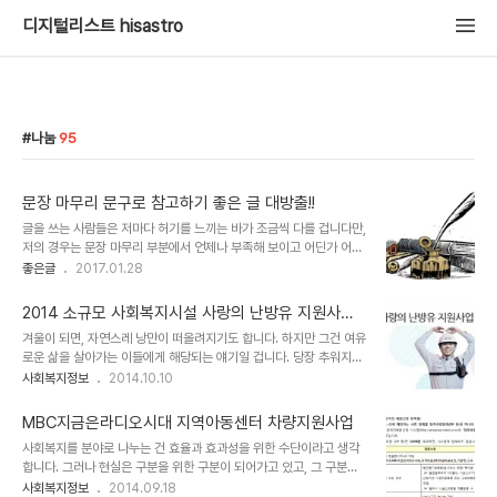
디지털리스트 hisastro
나눔
95
문장 마무리 문구로 참고하기 좋은 글 대방출!!
글을 쓰는 사람들은 저마다 허기를 느끼는 바가 조금씩 다를 겁니다만,
저의 경우는 문장 마무리 부분에서 언제나 부족해 보이고 어딘가 어렵
게 다가오곤 했습니다. 늘상 반복되고 비슷한 문구로 이어지는 한계는
좋은글
2017.01.28
몸의 감각으로 인지하는 배고픔보다 덜하지 않았습니다. 그런 이유로
그간 약 1년 정도 괜찮은 글들을 접하게 될 때마다, 특히 마무리 글귀
2014 소규모 사회복지시설 사랑의 난방유 지원사업
로 좋다는 생각으로 눈에 들어온 문구들을 기록해두고 있었습니다. 그
안내
겨울이 되면, 자연스레 낭만이 떠올려지기도 합니다. 하지만 그건 여유
런데, 문제는 그간의 경험상 이게 그렇게 정리를 해둔다고 바로 내 글
로운 삶을 살아가는 이들에게 해당되는 얘기일 겁니다. 당장 추워지면
에 녹아드는 건 아니라는 사실입니다. 그래서 고민을 좀 해보았습니다.
이 겨울을 어떻게 나야할지 난감한 이들이 더 많은 것이 현실이니까요.
사회복지정보
2014.10.10
그리고 어떻게 될지는 모르겠지만 공개적으로 정리해가는 건 어떨까
겨울이 되면 불우이웃돕기 성금모금이 많아지는 이유도 거기에 있다
생각이 들더군요. 그러니까 포스팅으로 발행해 두고 다른 분들과 공유
고 봅니다. 이제 겨울이 성큼 다가왔습니다. 한 가족의 살림을 꾸려가
하면서 지속적으로 조금씩 추가하면서 살..
MBC지금은라디오시대 지역아동센터 차량지원사업
는 것도 버거운데, 한 가족만이 아니라 누군가를 위해서 고민하는 경우
사회복지를 분야로 나누는 건 효율과 효과성을 위한 수단이라고 생각
라면 고민은 더 커질 수 밖에 없습니다. 규모가 어느정도 되고 지원금
합니다. 그러나 현실은 구분을 위한 구분이 되어가고 있고, 그 구분된
이 상대적으로 넉넉한 복지시설을 제외하면 대부분이 공통적으로 하
사회복지 영역 내에서도 양극화가 존재한다는 사실은 사회복지라고
사회복지정보
2014.09.18
게되는 고민이라고 알고 있습니다. 때마침 겨울을 맞아 현대오일뱅크