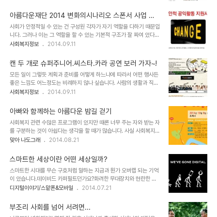
하는 영역 내 구성원들 스스로 재고해야 할 문제라고 봅니다. 표면적으
1%나눔재단이 소규모 사회복지 취약시설을 위한 난방유 지원사업을
로 뒤늦게 출발한 제도권의 사회복지 시설이라고 할 수 있는 지역아동
진행합니다. 지원되는 금액이 70만원으로 충분하..
아름다운재단 2014 변화의시나리오 스폰서 사업 안
센터가 그렇습니다. 2인의 인건비를 포함한 운영비로 월 400만원 남
내
사회가 안정적일 수 있는 건 구성원 각자가 자기 역할을 다하기 때문입
짓의 보조금이 지급되고 있다는 사실은 이와 관련된 분들이 아니라면
니다. 그러나 이는 그 역할을 할 수 있는 기본적 구조가 잘 짜여 있다는
잘 알려지지 않은 사실입니다. 2004년 법제화가 되었음에도 아직까
전제하에 가능한 일입니다. 그렇다면 구조적으로 불안한 상태의 사회
사회복지정보
2014.09.11
지 지역아동센터가 어떤 곳인지 알지 못하는 이들도 적지 않구요. 물론
에서 이를 보조할 수 있는 건 보이지 않는 속에 자기 희생을 마다하지
이는 지역아동센터와 관계된 이들의 보다 많은 노력이 필요한 것이라
않는 분들의 기여를 빼놓을 수 없습니다. 민간모금 및 지원 단체로써
고 할 수 있을지는 모르겠습니다. 이미지 출처:..
캔 두 개로 슈퍼주니어.씨스타.카라 공연 보러 가자~!
이젠 성공 모델이 되었다고 할 수 있는 아름다운재단이 기획하고 시행
모든 일이 그렇듯 계획과 준비를 어떻게 하느냐에 따라서 어떤 행사든
하는 변화의시나리오 스폰서 프로그램은 아름다운재단이 걸어왔던 것
좋은 느낌도 어느정도는 비례하지 않나 싶습니다. 사람의 생활과 직접
처럼 좋은 세상을 위해 애쓰는 사회복지를 포함한 시민사회단체에 힘
적으로 연관된 사회복지라는 이름에서는 그만큼 더 하지 않을까 싶구
사회복지정보
2014.09.11
을 보태는 프로그램이라고 할 수 있습니다. 사회복지 공모사업 정보 공
요. 나눔에 대한 인식을 재고하기 위한 프로그램으로 "캔 두 개 가지고
유를 시작하며... 1. 사업명 : 2014 변화의시나리오 스폰서 (1%기금
공연 보러가자!"라는 프로그램은 처음 보는 순간 참신하고 좋은 아이
으로 지원합니다) 2. 지원대상 ..
아빠와 함께하는 아름다운 밤길 걷기
디어라는 생각이 들었습니다. 표면적으로는 그저 간단히 캔 음식을 들
사회복지 관련 수많은 프로그램이 있지만 때론 너무 주는 자와 받는 자
고 가서 공연을 보는 것에 불과하지만 내용 속에 흐르는 순환적 나눔은
를 구분하는 것이 아쉽다는 생각을 할 때가 많습니다. 사실 사회복지란
입가의 미소가 절로 나게 만듭니다. 기업 후원이 단순한 후원으로 끝나
일방적인 기여나 수혜가 아니라 상호작용이어야 한다는 것이 저의 사
맞아 나도그래
2014.08.21
는 건 큰 그림에서보 볼 때 그리 바람직하지 못합니다. 혹자는 댓가 없
회복지를 바라보는 기본 생각입니다. 그런 면에서 아름다운 동행이 기
는 순수함을 복지적 나눔이 지닌 최고의 가치라고 하기도 합니다만 근
획한 "아빠와 함께 아름다운 밤길 걷기" 프로그램은 아주 획기적이라
본적으로 나눔이 지닌 힘은 상호적일 ..
스마트한 세상이란 어떤 세상일까?
고 할 수는 없지만 아빠와 자녀.. 아니 가족이 함께 좋은 시간을 갖으면
스마트한 시대를 무슨 구호처럼 말하는 지금과 뭔가 오버랩 되는 기억
서 그 함께하는 것을 되새기는 잔잔한 프로그램이라는 생각이 들었습
이 있습니다.데이비드 카퍼필트던가요?화려한 무대장치와 현란한 몸
니다. 서울 또는 인근에 거주하시는 분들이라면 가족이 함께 참여하여
짓으로 사람들의 시선을 이끌던 최고의 마술사. 현실에서는 있을 수 없
디지털이야기/스맡폰&모바일
2014.07.21
가을 밤 좋은 시간 될 수 있을 듯 합니다. 이런 프로그램 다른 지역에서
는 현상들을 사실처럼 만들어 내던 신비로운 그의 모습을 볼때마다 바
도 기획하면 좋겠다는 생각을 더불어 해봅니다. 참여하고자 하시는 분
보같이 저는 제 눈만 의심하곤 했습니다. 그 마술이라는 현란한 몸짓
들은 아래 내용을 참고하시기 바랍니다..
부조리 사회를 넘어 서려면...
뒤에 숨겨진 치밀히 계획된 - 수많은 사람들의 역할과 장치들의- 각본