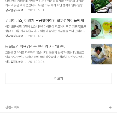
나로부터 변화해야!! 몇해 전 김훈 선생님과 홍세화 선생님의 대담을
이 있음을 알지 못했으니 대부분 사람들이 보였을 반응 역시 그랬을 겁
기사로 읽은 적이 있습니다. 두 분 모두 제가 지닌 생각에 일부 영향을
니다. 마술이라는 말의 마술 속에 휩싸여 그 과정을 어느정도 알고 있
끼친 분들입니다. 그래서 두 분의 대담 내용을 더욱 흥미있게 살펴 보
생각을정리하며
2011.06.01
는 지금도 여전히 그 정도는 다를지 몰라도 어떻게 그랬을까 의문과 궁
았습니다. [19돌 창간특집] 입사 동기 김훈-홍세화 6시간 대담 대담
금증이 이는 건 마찬가집니다. 하지만 딱 거기까집니다. 마술이 보여준
내용 중 인지하게 된 중요한 사실은 두분 모두 그 정도의 차이는 있을
신비로움만으로 나를 변화시키거나 세상을 ..
굿네이버스, 이렇게 모금했어야만 할까? 아이들에게
지 몰라도, 그 부조리라는 우리 사회의 뿌리깊은 현실을 인정하지 않을
이런 모금방법 어떻게 보십니까? 아이들이 학교에서 작은 저금통(모금
수 없다는 것을 말하고 있었습니다. 물론 그 대담이 아니라도 직접적으
함)과 CD를 가져왔습니다. 아이들이 받아온 저금통을 보니 굿네이버
로 경험하는 수많은 일들 속에서 잘못된 것들에 대하여 정면으로 맞서
스라는 사회복지단체에서 "지구촌나눔가족, 100원의 기적"이란 주제
생각을정리하며
2011.04.17
고자 했기에 내 안의 갈등과 갈등, 그리고 받아들일 수 없는 결과들로
로 진행하는 모금사업임을 알 수 있었습니다. 그리고 함께 받았다는
인해 그 분위기는 충분히 알고는 있었습니다. 그럼에도 때때로 힘에 겨
CD를 보니 굿네이버스 이름 옆에는 교육과학기술부 후원이라고 인쇄
워 그것들을 거부하고 있..
동물들의 약육강식은 인간의 시각일 뿐.
되어 있습니다. 순간, 근본적으로 나눔은 좋은 의미지만, 그 좋은 의미
그들은 생태계를 파괴하지 않습니다!! 동물의 왕국과 같은 TV프로그
는 제대로된 방법과 과정이 있을때 해당되는 얘기라는 생각과 함께 굿
램을 보다보면... 사자나 표범 등의 맹수들이 거침없이 자신보다 약한
네이버스의 이러한 모금은 문제가 있다는 생각이 들었습니다. 아이로
동물들을 사납고 포악하게 잡아먹는 모습을 볼 수 있습니다. 매번 보게
생각을정리하며
2011.03.04
부터 이야기를 들어보니, 4월 몇일까지 편지와 함께 저금통을 가져오
되는 것이라서 항상 그 맹수들은 끝없이 그런 것처럼 보였고 당연하게
라고 했다는데... 저금통에는 아이의 신상명세를 모두 적도록 되어 있
생각했습니다. 그러나 언젠가 그 맹수라는 이름과 그 모습은 사람들의
습니다. ▲ 굿네이버스에서 교육과학기술부를 통해 ..
시각적 기준에서 만들어진 것이며, 그들은 결코 맹수만은 아니라는 사
더보기
실을 알게되었습니다. 그들이 맹수로만 불린 이유는 이기적인 인간의
눈 때문입니다. 뭐 눈에는 뭐만 보인다고 해야 할까요? 그렇습니다. 맹
목적이고 수단과 뒤바뀐 사냥을 그들은 하지 않습니다. 그들의 행위는
생존의 수단과 오묘하게 맞추어진 생태계 내에서 그것도 먹이 사슬이
유지되는 그 보이지 않는 법칙에 따..
관련사이트