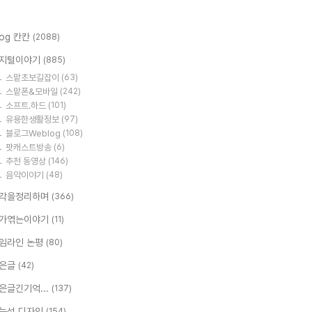
log 칸칸
(2088)
지털이야기
(885)
스맡초보길잡이
(63)
스맡폰&모바일
(242)
소프트.하드
(101)
유용한생활정보
(97)
블로그Weblog
(108)
팟캐스트방송
(6)
추천 동영상
(146)
음악이야기
(48)
각을정리하며
(366)
가엮는이야기
(11)
임라인 논평
(80)
은글
(42)
은글긴기억...
(137)
능성 디자인
(154)