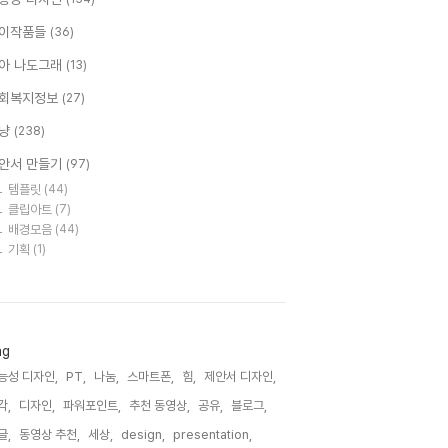
이작품들
(36)
아 나도그래
(13)
회복지정보
(27)
냥
(238)
안서 만들기
(97)
템플릿
(44)
클립아트
(7)
배경모음
(44)
기획
(1)
ag
능성 디자인,
PT,
나눔,
스마트폰,
힘,
제안서 디자인,
각,
디자인,
파워포인트,
추천 동영상,
공유,
블로그,
글,
동영상 추천,
세상,
design,
presentation,