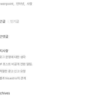
werpoint,
인터넷,
사람,
근글
인기글
근댓글
지사항
로그 운영에 대한 생각
부 포스트 비공개 전환 알림.
적절한 광고 신고 요청
별과 hisastro의 관계
chives