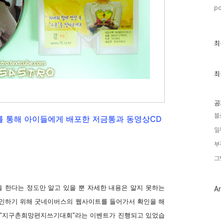
po
최
최
근
글
과
인
최
기
글
공
블
 통해 아이들에게 배포한 저금통과 동영상CD
일
부
그
 한다는 정도만 알고 있을 뿐 자세한 내용은 알지 못하는
Ar
확인하기 위해 굿네이버스의 웹사이트를 들어가서 확인을 해
"지구촌희망편지쓰기대회"라는 이벤트가 진행되고 있었습