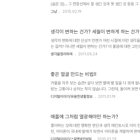
도 있었던, ..
(싫은 것)... 그 연장선에서 잘 생긴 것과 못 생긴 것 등등 
문득 인터넷에서 배용준과 관련된 기사가 눈에 보였는데, 
그냥
2015.02.19
그의 모습에서 남자인 제 눈에도 잘 생겼다는 생각이 들더군
어딘가 익숙한 모습이 교차되었습니다. 이제는 이 세상 사
가슴속에 남아 있는 마이클 잭슨. 이미지 출처: news.kstyl
생각이 변하는 건가? 세월이 변하게 하는 건가
못나온 사진이죠? ㅎ 마이클 잭슨을 떠올리면 그의 음악적
던 성형에 대한 것이 빠지지 않습니다. 마이클 잭슨의 원래 얼굴
생각의 변화에 대한 단상?! 언젠가 어린 시절에 이런 생각을
는 걸까? 아니면 세월이 변하는 건가? 이 물음에 대한 고민
습니다. 기본적 상황학창시절 담배를 피우는 것이 금기되었
생각을정리하며
2011.05.24
들의 행위는 당연시하면서 학생들에겐 왜 못하게 하는 것일
담배 피우는 행위에 대해서 뭐라고 하지 않으리라... 그리고
할 수 있는 2가지는 이랬습니다. 1. 나는 변하지 않았다.그
좋은 얼굴 만드는 비법!!
각일 뿐이고 내가 괜찮다고 생각한 그 기준은 담배였으나, 
은 담배 그 이상(마리화나 등 금지된 약물들) 의 내가 생각했
거울을 자주 보는 습관!! 살다 보면 별에 별 일을 다 겪게 
받는 고통이나 상처는 작지 않습니다. 그런데, 돌이켜 보면
그 좋지 않은 행위들을 다른 사람에게 했거나, 하고 있을 수
디지털이야기/유용한생활정보
2011.01.19
면 연속성의 올가미 또는 굴레 인지도 모르겠습니다. 좋은 
알 수 없었을 테니 이런 생각도 없었을 겁니다. 물론, 어떤
좋은 것과 나쁜 것의 구분은 없는 것이거나 상대적인 것에 
애플에 그처럼 열광해야만 하는가?
면 단지 나쁘다고 말하는 건 무의 할 수 도 있습니다. 얘기
얘기는 이 정도로 하겠습니다. ▲ 마음의 거울과 진실의 눈 
좋아하는 것에 대한 명확한 판단과 생각 매킨토시로 이미 
만, 아이폰이 국내에 발매가 되면서 아이폰을 개발하여 판매
한 더욱 높아졌습니다. 더우기 아이팻-iPod은 아이팟인데, 
디지털이야기/스맡폰&모바일
2010.01.29