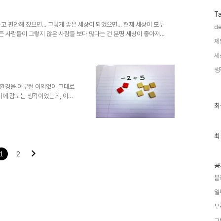
인간의 모습에서 이성이라고 하는
면 주입 또는 세뇌... 좋게 말
T
 잘 모르겠습니다. ..
 편안해 졌으면... 그렇게 좋은 세상이 되었으면... 현재 세상이 모두
de
힘든 사람들이 그렇지 않은 사람들 보다 많다는 건 분명 세상이 좋아져
제
은 분들이 이 글을 읽으실 수 있도록 추천 부탁드립니다.
세
생
 환경을 아무런 이의없이 그대로
리에 감도는 생각이었는데, 이제
최
 의미를 잃어버리고 전혀 다른 의
최
근
계획 하에 만들어진 음모론의 대
글
정"과 관련된 내용들을 살펴보면,
과
 "주어진 환경을 받아들이고 열심
인
최
" "고로 긍정적인 태도를 기르고
기
글
많은 수식어와 충고적 표현들이
1
2
공
블
일
부
그