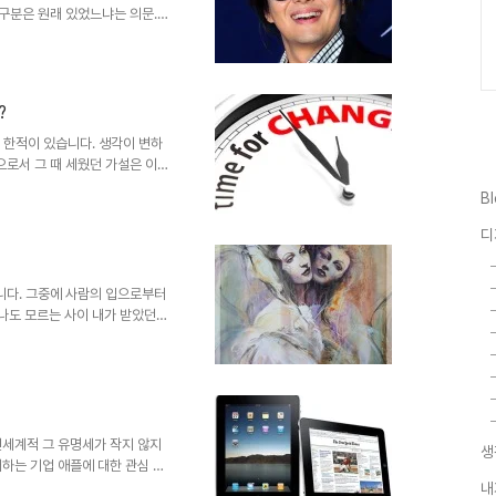
그 구분은 원래 있었느냐는 의문.
그와 관련된 기사는 그냥 그렇고
요. 그리고 그의 얼굴에서 왠지
람이 아니지만 아직 많은 이들의
e.com / 배용준 사진 치곤 좀
?
인 유명세 이면에 늘 논란이 되었
... 인..
 한적이 있습니다. 생각이 변하
으로서 그 때 세웠던 가설은 이랬
던 규율에 대해서 어른들은 자신
B
까? 내가 어른이 되면, 학생들의
 그렇게 다짐한 것에 대한 생각
디
러나 그 변하지 않는 것은 나의 생
내가 어른이 된 그 시점의 아이들
던 기준을 넘어선 행위..
됩니다. 그중에 사람의 입으로부터
 나도 모르는 사이 내가 받았던
도 있습니다. 그리고 그건 어쩌
것만 있는 세상이라면 나쁜 것을
 철학적 관점이나 이론에서 볼 땐
불과할 수 있습니다. 그렇게 본다
가 좀 이상하게 흘러가네요. 이런
글의 주제와 알..
전세계적 그 유명세가 작지 않지
생
하는 기업 애플에 대한 관심 또
왜 iPad는 아이패드일까?- 의
내