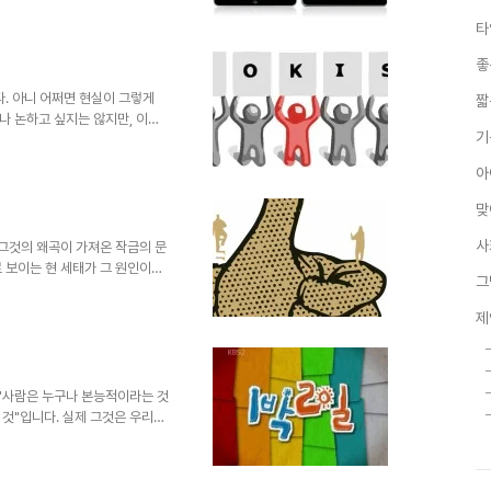
 ▲ 2010년 1월 28일 공개
타
어서 스스로 생각하고 여과된 판단
것은 아닌가 하는 생각이 들기도
좋
대한 포스트에서나 꼬뮌님의 생각
쓰고자 했었데, 마침 글을 ..
. 아니 어쩌면 현실이 그렇게
짧
나 논하고 싶지는 않지만, 이미
기
 있듯이 좋고 나쁨이란 각자가 갖
 것을 좋아할 것이라고 생각합니
아
요? 단순하게 나쁜건 나쁜것이라
는 그 나쁜 짓을 하게 되는 근본
맞
한번 생각해봐야 겠습니다. 몇 천
현실에서는 그들을 도둑이라고 하지
사
 그것의 왜곡이 가져온 작금의 문
 보이는 현 세태가 그 원인이라
그
야만 한다는... 그것도 함몰된
낭비가 초래되고 있습니다. 오해
제
지 일등을 위하여... 남보다 높
 말하는 것이니까요. 정작 중요
다. 무슨 말이냐면 줄 세우기의
든요. 아무리 한들 안 ..
 "사람은 누구나 본능적이라는 것
것"입니다. 실제 그것은 우리가
러니까 본능적인 충동이 있어도
니라 많은 사람들이 경험합니다.
인지 저는 답을 알지 못합니다.