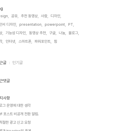
ag
sign,
공유,
추천 동영상,
사람,
디자인,
안서 디자인,
presentation,
powerpoint,
PT,
상,
기능성 디자인,
동영상 추천,
구글,
나눔,
블로그,
각,
인터넷,
스마트폰,
파워포인트,
힘,
근글
인기글
근댓글
지사항
로그 운영에 대한 생각
부 포스트 비공개 전환 알림.
적절한 광고 신고 요청
별과 hisastro의 관계