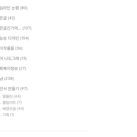
임라인 논평
(80)
은글
(42)
은글긴기억...
(137)
능성 디자인
(154)
이작품들
(36)
아 나도그래
(13)
회복지정보
(27)
냥
(238)
안서 만들기
(97)
템플릿
(44)
클립아트
(7)
배경모음
(44)
기획
(1)