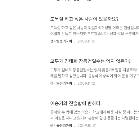
공개로 그 관심은 더욱 확대될 것은 예정된 사실이기도 합니다.
된 애플의 타블렛 iPad 하지만, 좋다라고 하는 관심에 있
이 아니라 분위기에 휩싸여 무조건적으로 받아들이고 있는 
도둑질 하고 싶은 사람이 있을까요?
합니다. 이에 대하여 언젠가 모튜님께서 쓰셨던 아이폰에 
에서도 일부 공통된 느낌이 들어있어 언젠가 이에 대한 글을 
도둑질 하고 싶은 사람이 있을까요? 정말 어려운 현실입니다
어렵게 만들고 있는지도 모르겠습니다. 선과 악을 구분하거
세상은 편리하게 구분하고 있으니... 물론, 누구나 다 알고
생각을정리하며
2009.11.15
는 시각으로 구분을 짓습니다. 말그대로 우리 모두는 좋은
다. ... 그렇다면 도둑질을 하는 사람들은 그것을 좋아할까
고 단정짓는 것은 해결책이 되지 못된다고 생각합니다. 이제
모두가 김태희 장동건일수는 없지 않은가!!
을 찾아야하지 않을까요? 또한 진짜 도둑질이 무엇인지도 
억을 너머 이젠 몇 조... 그 이상의 도둑이 판치는 우리 
모두가 김태희 장동건일수는 없지 않은가!! 일등 지상주의!
..
제를 말하고 싶었습니다. 몰상식이 상식이 되어 온통 거꾸로
생각되지만, 해도 너무하다는 생각입니다. 어느 것이든 잘 해
생각을정리하며
2009.11.12
가치와 목표에 다다르기 위하여 너무도 많은 필요 이상의 
는 하지 마십시오. 열심히 사는 것을 의미하는 것이 아니라 단
이 올라가려 하는 이기심에 군림과 비교 우위만을 쫓는 것을
이승기의 진솔함에 반하다.
한 건 온통 잘해야만 한다는 것으로 귀결된다는 것에 있습니
잣대 아래 누구나 잘할 수 있다는 건 있을 수 있는 일이 아니거
좋아할 수 밖에 없는 이승기 학교에서 배운 사실 중 하나는
과 이성을 지니고 있기에 본능에 앞선 동물과는 차별된다는 
살아가면서 익히 경험하고, 스스로 느끼며 살아갑니다. 그
생각을정리하며
2009.10.31
사람이 갖는 이성이 본능을 억제하려 한다는 것을저 뿐만아
-물론 이것이 정말 그런건지, 아니면 배움에 의해 체득된 것