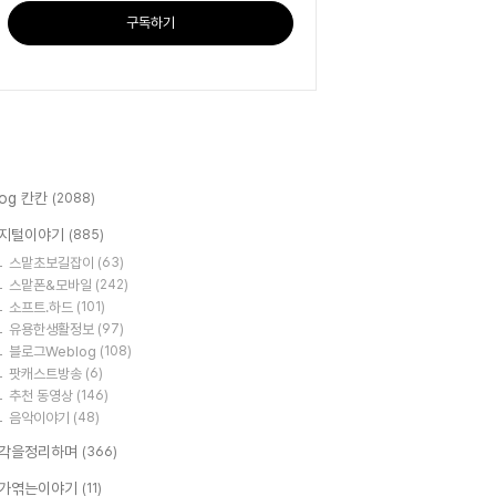
구독하기
log 칸칸
(2088)
지털이야기
(885)
스맡초보길잡이
(63)
스맡폰&모바일
(242)
소프트.하드
(101)
유용한생활정보
(97)
블로그Weblog
(108)
팟캐스트방송
(6)
추천 동영상
(146)
음악이야기
(48)
각을정리하며
(366)
가엮는이야기
(11)