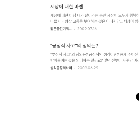
예를 굳이 든다면 인도의 늑대 소년 등... 배움없이 자란 
세상에 대한 바램
것을 찾기 어려웠다는 이야기들 때문에라도... 나쁘게 표현하자
하자면 교육에 의해 만들어진 결과일 수 있다는 건... ^^ 암튼
세상에 대한 바램 내가 살아가는 동안 세상이 모두가 행복하고
나쁘거나 항상 고통을 부여하는 것은 아니지만... 세상이 
야할 충분한 이유기에... 좋은 글이라고 생각하신다면 더 많
짧은글긴기억...
2009.07.16
"긍정적 사고"의 정의는?
"부정적 사고"의 정의는? 긍정적인 생각이란? 현재 주어진
받아들이는 것을 의미하는 걸까요? 몇년 전부터 자꾸만 머
야 좀 정리가 되는 듯 합니다. "긍정적"이라는 말은 본래의
생각을정리하며
2009.06.29
미로서 주입되어져 왔으며 그것은 아주 체계적이고 치밀한 
표적 표상이라고 생각합니다. 이제까지 주로 사용되는 "긍
"현실을 비판하는 그런 부정적 사고를 갖는 눈을 버려라 "
히 살아라" "성공한 사람들 대부분은 긍정적인 삶을 살았다
습관화 하라" 등의 말들을 예로들 수 있습니다. -이보다 
있..