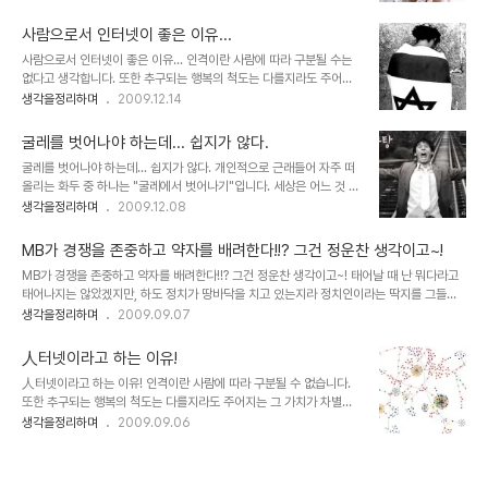
고 그 일과 연관된 몇몇만이 알 수 있는 일입니다. 때문에 저를 포함한
야기를 해야 의미있는 포스트가 되겠다고 생각되었기 때문입니다. 개
다수의 대중들은 MC몽의 이번 문제에 대해서 무엇이 진실인지 알 수
인적으로 장애라는 말을..
사람으로서 인터넷이 좋은 이유...
없습니다. 그러하기에 그 사실에 대해 말할 수도 없으며, 그러고 싶은
사람으로서 인터넷이 좋은 이유... 인격이란 사람에 따라 구분될 수는
마음도 없습니다. -그를 그리 좋아하는 것도 아닙니다.- 더더욱 비난
없다고 생각합니다. 또한 추구되는 행복의 척도는 다를지라도 주어지
의 대상이 되고 있는 병역회피에 대하여 용서해야 할 일이라고 생각하
는 그 가치가 차별적이어서도 안된다고 봅니다. 설형 무언가 부족하고
생각을정리하며
2009.12.14
는 건 아닙니다. 단지 말하고자 하는 건 -이미 많은 분들이 생각하고
못돼 보일지언정 그 사람의 모습 자체에 낙인을 찍는 행위는 어떤 이유
계시다고도 생각합니다만- 동일 사안에 대하여 판단하는 형평성에 심
로도 정당화될 수 없습니다. ▲ 역사의 순환... 아이러니라고 해야 할
각한 문제가 있다는 ..
굴레를 벗어나야 하는데... 쉽지가 않다.
까요? 나찌는 유태를 유태는 아랍을... 그 이유는 사람이란 환경적 요
굴레를 벗어나야 하는데... 쉽지가 않다. 개인적으로 근래들어 자주 떠
인에 따라 달라질 수 있기 때문입니다. 물론, 저주와 같은 그 낙인이 당
올리는 화두 중 하나는 "굴레에서 벗어나기"입니다. 세상은 어느 것 하
연시 치부되는 현실은 현재를 살아가는 우리들의 자화상이라고도 할
나 변하지 않은 것 같으면서도 엄청난 속도로 바뀌어 간다는 역설적인
생각을정리하며
2009.12.08
수도 있겠지만... 가령, 이렇게 묻고 싶습니다. 가.난.하고 싶은사람?!!!
느낌도 한 몫을 하는 듯 합니다. 얼마 전 "먹고 산다는 건"이라는 글에
사.기. 치고 싶은 사람?!!! 도.둑.질.하고 싶은 사람?!!! 살.인.하고 싶은
서도 잠시 인간의 굴레라는 표현을 했었죠. 정말입니다. 돌려 생각하면
사람..
MB가 경쟁을 존중하고 약자를 배려한다!!? 그건 정운찬 생각이고~!
참으로 간단하고 이렇게 재미있게 살아갈 수 있는 곳이 우리가 살아가
MB가 경쟁을 존중하고 약자를 배려한다!!? 그건 정운찬 생각이고~! 태어날 때 난 뭐다라고
는 세상인데... 세상 살이라는 틈바구니 속에 톱니 바퀴처럼 끼어 살아
태어나지는 않았겠지만, 하도 정치가 땅바닥을 치고 있는지라 정치인이라는 딱지를 그들은
가고 있는 모습을 마주하게 되면... 얘기는 달라집니다. 그렇다고 이것
자랑스럽게 생각할지 몰라도 저는 정치인이란 말을 낙인으로 생각합니다. 물론, 아니라고 할
생각을정리하며
2009.09.07
이 항상 어느 특정한 사람.. 또는 나를 지칭하는 것만은 아님도 알고 있
수 있는 몇 분의 진정한 정치인들은 제외하는 말입니다. 말하고자 하는 건 그나마 학자의 양
습니다. 마치 배고파서 먹어야 하는 때와 맛을 느끼고 즐기기 위해 먹
심이라고 생각하는 그것인데, 그냥 지나치자고 생각을 해도 이건 아니라는 생각이 들었습니
는 기쁨은 이세상 ..
人터넷이라고 하는 이유!
다. 아무리 손바닥으로 하늘을 가린들 그것이 가려지겠습니까? 학자로서 정도를 걷는 양 하
人터넷이라고 하는 이유! 인격이란 사람에 따라 구분될 수 없습니다.
던 사람의 입에서 나오는 말이 고작 청계천이 환경친화적인 결과물이고 MB가 경쟁을 존중
또한 추구되는 행복의 척도는 다를지라도 주어지는 그 가치가 차별적
하며 배려하는 생각을 한다고 말하는 건 그야말로 눈 가리고 아웅입니다. 청계천에 대해 몰
이어서도 안됩니다. 설형 무언가 부족하고 못되 보일지언정 그 사람의
생각을정리하며
2009.09.06
라서 하..
모습 자체에 낙인을 찍는 행위는 정당화 될 수 없습니다. 그 이유는 사
람이란 환경적 요인에 따라 달라질 수 있기 때문입니다. 어쩌면, 저주
와 같은 그 낙인이 당연시 치부되고 있음은 현재를 살아가는 우리의 자