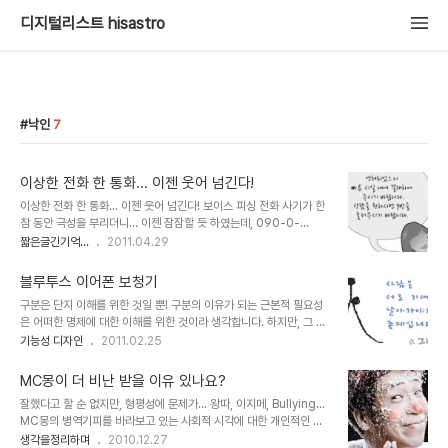
디지털리스트 hisastro
낙인
7
이상한 전화 한 통화... 이젠 웃어 넘긴다!
이상한 전화 한 통화... 이젠 웃어 넘긴다! 보이스 피싱 전화 사기가 한
참 동안 극성을 부리더니... 이젠 잠잠할 듯 하였는데, 090-0-
0349 이라는 이상한 번호 하나가 액정에 뜨면서 휴대전화 벨이 울립
짧은글긴기억...
2011.04.29
니다. 전화를 받자 마자 내가 "여보세요"를 하기도 전에 다음과 같은
여자의 음성이 들립니다. 00카드가 연체되었으니 빠른 시간 내에 결
블루투스 이어폰 보청기
제하여 주시기 바랍니다. 상담직원을 원하시면 9번을 눌러주세요 하
구분은 단지 이해를 위한 것일 뿐! 구분의 이유가 되는 근본적 필요성
지만 씨~익 웃고 그냥 전화를 끊었습니다. 그런데 녹음된 내용을 -통
은 어떠한 명제에 대한 이해를 위한 것이라 생각합니다. 하지만, 그 구
화녹음 어플의 버그로 앞 부분은 잘려 "~으니 빠른 시간 내"부터 녹음
분이 왜곡되어 나와 너가 서로 다른 존재가 되도록 하는 부작용을 낳
기능성 디자인
2011.02.25
이 되었지만,- 다시 들으니 발음도 영~ 시원찮고... 어설퍼도 너무 어
고, 누군가는 특권을 또 누군가는 낙인이 찍혀 살아가게 되기도 합니
설프다는 생각이 들었습니다.상담직원이라는 부분에서는 삼성지원이
다. 이러한 이야기를 디자인 관련 포스팅에서 언급한 이유는, -그 카테
라고 들리기도 합니다. 더구나 저..
MC몽이 더 비난 받을 이유 있나요?
고리 역시 구분이 목적이 아닌 단지 필요에 의한 것일 뿐이기도 하기에
잘했다고 할 순 없지만, 형평성에 문제가... 왕따, 이지메, Bullying...
어떤 이야기든 연관이 있다면 할 수 있는 것이라 생각하여...- 사람들
MC몽의 병역기피를 바라보고 있는 사회적 시각에 대한 개인적인 견
이 좋아하는 기호 내지 각기 지닌 서로 다른 장단점 이랄까요?... 또는
해를 표현하자면 가장 적절한 단어라고 생각합니다. 진실은 그와 그리
생각을정리하며
2010.12.27
잘하는 것과 못하는 것... 아니면, 일반적인것과 특수한것... 등등의 이