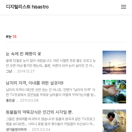
디지털리스트 hisastro
눈
15
눈 속에 핀 패랭이 꽃
올해 12월은 눈이 많이 내렸습니다. 어린 시절엔 추운 줄도 모르고 눈
만 오면 마냥 좋기만 했는데...물론, 어른이 되어 눈이 싫어진 건 아니
고, 단지 내린 눈에 의해 불편함을 초래하기 때문에 마냥 좋은 느낌 그
그냥
2014.12.27
대로 일 수만은 없다... 뭐 그런 것이겠죠. 몇 년 전 도심과 맞닿아 있는
시골에 이사를 온 이후로 겨울에 내리는 눈은 더욱 고민될 수 밖에 없
남자의 자격, 아내를 위한 설겆이!!
는 현실이기도 한데... 그래도 눈 내린 시골 마을의 풍경이 좋아서 위로
남자의 자격이 대단한 것만 있는 건 아니죠. 언젠가 "남자의 자격" 이
가 되기도 합니다. 남향으로 탁 트인 곳이거든요. 몇 일 전에도 많은 눈
란 TV프로에서 집안일을 주제로 남자들이 어떻게 꾸려가는지를 방영
이 내렸습니다.눈을 치우기 위해 완전 무장을 하고 눈을 치우는데... 눈
한 적이 있습니다. 그 방송 끝 무렵, 직접 집안일을 해본 후 정말 힘들
좋은글
2011.03.08
속에 핀 꽃 한송이가 보입니다. 그런데, 그 눈 속에 꽃이 너무도 예쁘게
다는 것을 느낀 개그맨 이경규 씨가 마지막 대사로 말을 합니다. 아내
활짝 피어 있는 겁니다. 마치 눈 속에 피어 있는 것이 당연하다는 ..
를 위해 집안일을 도와주는 것도 남자가 지녀야 할 자격 중 하나라고...
동물들의 약육강식은 인간의 시각일 뿐.
근데, 요즘 그 말이 적잖이 와 닿습니다. 들리는 바에 의하면 맞벌이하
그들은 생태계를 파괴하지 않습니다!! 동물의 왕국과 같은 TV프로그
는 경우도 대부분 집안일은 여자가 맡는다고 합니다. 물론 예전에 비하
램을 보다보면... 사자나 표범 등의 맹수들이 거침없이 자신보다 약한
면 많이 변했다고는 하지만, 아직은 좀 그런 것 같습니다. 그런데, 아이
동물들을 사납고 포악하게 잡아먹는 모습을 볼 수 있습니다. 매번 보게
생각을정리하며
2011.03.04
러니하게도 결혼 전 대부분 남자들은 무엇이든 다 잘해줄 것처럼 예비