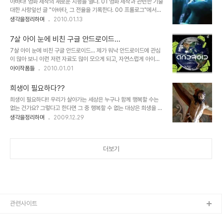
아바타! 영화 제작의 새로운 지평을 열다. 01 영화 제작과 관련한 기술
다.문제는 그 잘못된 헤게모니라고 생각합니다. 하지만 그 그릇된 헤게
대한 사항앞선 글 "아바타, 그 전율을 기록한다. 00 프롤로그"에서도
모니가참으로 많은 사람들을 힘들고 어렵게 하고 있습니다. 이 땅의 암
언급했듯이 아바타의 제작 자체가 입체영상을 바탕으로 만들었다는
생각을정리하며
2010.01.13
울했던 근대사에 대하여 어줍잖은 지식으로 즉흥적으로 떠오르는 것
점은 저를 포함하여 많은 분들이 아바타를 다시 보게 만든 요인입니다.
들을 그저 나열한 것에 불과하지만... 우리와 우리 후세들이 살아갈 좋
그런데, 제가 너무 기대를 하고 봐서 그럴까요? 아니면... iMax로 보질
은 세상을 위한 마음가..
7살 아이 눈에 비친 구글 안드로이드...
못해서 그럴까요? 제 개인적 소견으로는 2D로 아바타를 본 분들이라
7살 아이 눈에 비친 구글 안드로이드... 제가 워낙 안드로이드에 관심
면, 굳이 3D는 추천하고 싶지 않습니다. iMAX는 제가 보질 못했으
이 많아 보니 이런 저런 자료도 많이 모으게 되고, 자연스럽게 아이도
니... 모르겠습니다. 하지만, 만일 처음 아바타를 보게 되는 경우라면,
안드로이드 마스코트며, 제 나름대로 관심이 가는 그림들을 보게 되는
아이작품들
2010.01.01
2D말고 3D로 보는 것을 권해드리고 싶습니다. 물론 iMAX를 볼 수
것도 같습니다. 그런데, 지난 주말에 문득 아이가 타블렛 노트북을 달
있는 경우라면 많은 분들의 말씀 처럼 당연히 그것도 아주 당연히
라고 합니다. 그림을 좀 그리겠다고... 그래서 아이에게 노트북을 켜서
iMAX입니다..
희생이 필요하다??
건내주었고, 저는 잠시 낮잠을 잤습니다. 그러고 일어났는데, 아이는
희생이 필요하다!! 우리가 살아가는 세상은 누구나 함께 행복할 수는
제 방에 들어가 놀고 있는 건지... 덩그러니 노트북 화면보호기 화면만
없는 건가요? 그렇다고 한다면 그 중 행복할 수 없는 대상은 희생을 당
깜빡이고 있더군요. 그래서 우선 몸을 추스리기 위해 화장실을 좀 다녀
해야만 하는 것일까요? 그래요... 만일 그 행복할 수 있는 최적의 수가
생각을정리하며
2009.12.29
와서.. ^^ 노트북에 화면을 열어 놓고 보니... 두개의 창이 열려 있었는
존재한다면 그 수만큼 되었을 때 우리 모두는 행복할 수 있는 겁니까?
데, 하나는 그냥 여러 과일 그림이 그려져 있었고, ▲ 7살 아이가 그린
▲ 세상을 구하고자 십자가를 맨 예수... 그러나... 누군가 그 희생을 말
과일들....
하면서 진정으로 그 스스로의 실천적 희생을 통해 다수의 행복을 바라
더보기
겠다고 한다면 진정으로 나는 그를 숭배할 겁니다. 그런데... 그 희생에
있어 스스로는 제외하고 타인만의 희생을 종용하고 강요하는 것이라
고 한다면, 그것을 희생이라고 할 수 있을지 의문입니다. 강요되는 희
생... 지금 진정으로 필요한 희생이란... 지체 높고 권위 있으신 분들과
이 땅의 9..
관련사이트