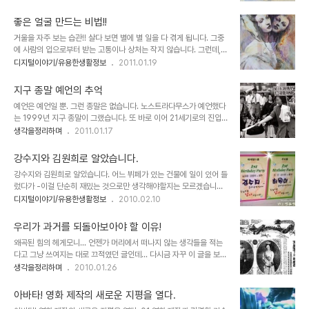
되는 것이라서 항상 그 맹수들은 끝없이 그런 것처럼 보였고 당연하게
아내에게 말합니다. 그러나 정작 결혼 후 모습은 다들 약속이라도 한
생각했습니다. 그러나 언젠가 그 맹수라는 이름과 그 모습은 사람들의
듯 결혼 전 얘기와는..
좋은 얼굴 만드는 비법!!
시각적 기준에서 만들어진 것이며, 그들은 결코 맹수만은 아니라는 사
거울을 자주 보는 습관!! 살다 보면 별에 별 일을 다 겪게 됩니다. 그중
실을 알게되었습니다. 그들이 맹수로만 불린 이유는 이기적인 인간의
에 사람의 입으로부터 받는 고통이나 상처는 작지 않습니다. 그런데,
눈 때문입니다. 뭐 눈에는 뭐만 보인다고 해야 할까요? 그렇습니다. 맹
돌이켜 보면 나도 모르는 사이 내가 받았던 그 좋지 않은 행위들을 다
디지털이야기/유용한생활정보
2011.01.19
목적이고 수단과 뒤바뀐 사냥을 그들은 하지 않습니다. 그들의 행위는
른 사람에게 했거나, 하고 있을 수도 있습니다. 그리고 그건 어쩌면 연
생존의 수단과 오묘하게 맞추어진 생태계 내에서 그것도 먹이 사슬이
속성의 올가미 또는 굴레 인지도 모르겠습니다. 좋은 것만 있는 세상이
유지되는 그 보이지 않는 법칙에 따..
지구 종말 예언의 추억
라면 나쁜 것을 알 수 없었을 테니 이런 생각도 없었을 겁니다. 물론,
예언은 예언일 뿐. 그런 종말은 없습니다. 노스트라다무스가 예언했다
어떤 철학적 관점이나 이론에서 볼 땐 좋은 것과 나쁜 것의 구분은 없
는 1999년 지구 종말이 그랬습니다. 또 바로 이어 21세기로의 진입
는 것이거나 상대적인 것에 불과할 수 있습니다. 그렇게 본다면 단지
에 따른 컴퓨터 버그에서 파생될 여러 문제들을 묶어 당장이라도 어찌
생각을정리하며
2011.01.17
나쁘다고 말하는 건 무의 할 수 도 있습니다. 얘기가 좀 이상하게 흘러
될 듯했던 Y2K(2천 년)의 기억도 그랬구요. 10년의 세월도 더 지난
가네요. 이런 얘기는 이 정도로 하겠습니다. ▲ 마음의 거울과 진실의
지금에서 그때 일들을 돌아보면 우습기도 하고 기분 묘하게 착잡해지
눈 글의 주제와 알..
강수지와 김원희로 알았습니다.
기도 합니다. 물론 사회적으로 표면화되어 일어났던 일들뿐만 아니라
강수지와 김원희로 알았습니다. 어느 뷔페가 있는 건물에 일이 있어 들
소소하게 웃지 못할 촌극으로 종결된 사이비 종교들의 사건들도 우리
렀다가 -이걸 단순히 재밌는 것으로만 생각해야할지는 모르겠습니다
가 모르는 사이에 적잖이 있었을 겁니다. 끝없이 이어지는 종말 예언
만...- 재밌는 것을 경험하였습니다. 하지만, 그것을 정확히 인지한 순
디지털이야기/유용한생활정보
2010.02.10
1992년, 다미신인가 다미선인가라고 하는 일부 기독교 종파 -기독교
간... 사람이 지닌 익숙함과 그것에 의한 오해 아닌 오해를 할 수 있음
내에서는 이단(異端)이라고 했었던- 에서 시한부 종말론을 내세워
을 다시한번 생각하게 되었습니다. 언젠가, 사람들이 글을 읽는 다는
1992년 10월 28일에 예수의 공중..
우리가 과거를 되돌아보아야 할 이유!
것이 자연스럽게 단어 및 구문 단위로 사야에 담고 뇌로 인지한다는 것
왜곡된 힘의 헤게모니... 언젠가 머리에서 떠나지 않는 생각들을 적는
을 본 적이 있는데, 실제로 경험을 해보니... 그게 정말 그랬습니다. 이
다고 그냥 쓰여지는 대로 끄적였던 글인데... 다시금 자꾸 이 글을 보게
것이 사람마다 차이가 있는 것이겠지만, 아래 글을 읽어보시면, 위에서
됩니다. 스스로라도 요즘 같은 시국에 돌이켜야 할 것들이 아닌가 하는
생각을정리하며
2010.01.26
말씀드린 내용을 어느정도 이해하실 겁니다. 물론 이미 알고 계신분들
생각에서... 진정으로 민중이 눈을 떠야 한다는 간절함으로... 사실, 어
은... 한번 더 생각해 보시는 것도 좋을 듯 합니다. ^^; 아래의 글을 그
떤 사람이고 본디 나쁜 이는 없으리라 생각합니다.결국, 어디에선가 보
냥 대략적으로만 ..
아바타! 영화 제작의 새로운 지평을 열다.
고, 듣고, 배우게 됨에 따라 허울의 욕망에 의해 그렇게 된 것일 겁니