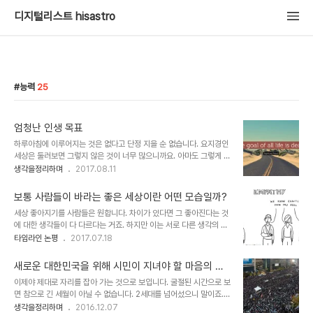
디지털리스트 hisastro
능력
25
엄청난 인생 목표
하루아침에 이루어지는 것은 없다고 단정 지을 순 없습니다. 요지경인
세상은 둘러보면 그렇지 않은 것이 너무 많으니까요. 아마도 그렇게 보
이고 느껴지는 건 다른 것보다 그렇게 보고 생각하는 마음 가짐에 있을
생각을정리하며
2017.08.11
겁니다. 하루아침에 이루어지는 건 없다는 말에서 그 깊이가 느껴지는
이유도 같다고 할 수 있을지 모릅니다. 하지만 무언가 이루고자 하는
보통 사람들이 바라는 좋은 세상이란 어떤 모습일까?
바를 충실히 노력했을 때 이룰 수 있다는 의미를 지녔다는 점에서 그
세상 좋아지기를 사람들은 원합니다. 차이가 있다면 그 좋아진다는 것
말은 요지경 세상의 그런 하루아침에 이루어지는 것과 격이 같을 수 없
에 대한 생각들이 다 다르다는 거죠. 하지만 이는 서로 다른 생각의 차
음을 교훈적으로 제시하는 것이기도 하다고 생각합니다. 물론, 그 노력
이를 전제하지 않아서 문제가 되기도 합니다. 그건 아주 조금 비슷했을
타임라인 논평
2017.07.18
이라고 하는 순수성이 담보되어야만 가능한 얘기긴 합니다. 무엇이 진
뿐인데, 공감하(받)고자 하는 생각을 너무도 갈구한 나머지 내 생각과
짜인지 알 수 없는 세상이니까요. 그럼에도 대단한 건 대단하게 느껴질
동일하다고 착각한 데서 기인한다고 봅니다. 듣고 싶은 대로 듣고, 보
수밖에 없습니다. 목표가 어떻고..
새로운 대한민국을 위해 시민이 지녀야 할 마음의 자
고 싶은 대로 본다는 말입니다. 이를 어느 정도 알고 있기 때문이지는
세
이제야 제대로 자리를 잡아 가는 것으로 보입니다. 굴절된 시간으로 보
알 수 없으나 그런 이유를 의식하여 의도적으로 그 범위를 좁히기도 합
면 참으로 긴 세월이 아닐 수 없습니다. 2세대를 넘어섰으니 말이죠.
니다. "모두"가 아니라 "대부분" 또는 "일부분" 등으로 표현하는 건 그
그것도 일제 패망 이후 나라를 새롭게 할 수 있던 반민특위(반민족행
생각을정리하며
2016.12.07
런 까닭이라고 할 수 있습니다. 뭐~ 더한 경우는 아예 그 수치까지 명