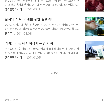
한 25년은 족히 되었을 영화 아마데우스를 기억하십니까? 오랜 시간
리에 담는 과정에서 문득 "세상은 원래 살기 힘든 곳이 아냐"라는 문구
이 흘렀지만 저에겐 가장 기억에 남는 영화 중 하나입니다. 영화가 부
가 떠올랐습니다. 생각해 보면 정말 그렇습니다. 세상은 풍요롭고... 돌
여한 의미들이 적지 않기도 하지만, 그 영화가 진한 느낌으로 기억에
생각을정리하며
2011.05.19
아보면 아름답지 않은 것이 없습니다. 이를 거스르는 일부 욕심많은 인
남게 된 이유는 다른 무엇 보다 인간적 내면의 표현들이 많은 것을 생
간들이 문제일 뿐이죠. 조만간 팟캐스트 방송을 올리게 될텐데... 방송
각하게 했기 때문입니다. 뭐~ 물론 재밌는 요소들도 무시할 수 없죠.
에 참여했던 분들의 생각..
남자의 자격, 아내를 위한 설겆이!!
영화 아마데우스는 모짜르트를 중심으로 이야기 되지만 영화에서 말
남자의 자격이 대단한 것만 있는 건 아니죠. 언젠가 "남자의 자격" 이
하고자 했던 건 모짜르트의 이야기만이 아니었다는 점도 이 영화를 기
란 TV프로에서 집안일을 주제로 남자들이 어떻게 꾸려가는지를 방영
억 하게 한 중요한 요소입니다. 천재 모짜르트가 아닌, 살리에리라는
한 적이 있습니다. 그 방송 끝 무렵, 직접 집안일을 해본 후 정말 힘들
좋은글
2011.03.08
보편적 인간의 모습을 통해 이야기 되었다는 것. 특히 영화가 시작되는
다는 것을 느낀 개그맨 이경규 씨가 마지막 대사로 말을 합니다. 아내
첫 장면은 지금도 뚜렷하게 기억됩니다. 어디선가 한 노인의 고백하듯
를 위해 집안일을 도와주는 것도 남자가 지녀야 할 자격 중 하나라고...
호소하는 절규의 음성이 음산한 겨울 밤..
가짜들의 능력과 허상에 눈먼 사회
근데, 요즘 그 말이 적잖이 와 닿습니다. 들리는 바에 의하면 맞벌이하
학력입니까? 능력입니까? 마음가짐을 새롭게 해야할 년 초 부터 이상
는 경우도 대부분 집안일은 여자가 맡는다고 합니다. 물론 예전에 비하
한 뉴스들만 가득하니 지난 해 보다 더 심란해지는 건 아닌가 걱정이
면 많이 변했다고는 하지만, 아직은 좀 그런 것 같습니다. 그런데, 아이
앞섭니다. 그 중 10년간 학력 위조를 했다는 내용이 눈에 띄는데, 그
생각을정리하며
2011.01.05
러니하게도 결혼 전 대부분 남자들은 무엇이든 다 잘해줄 것처럼 예비
내용과 경위를 살펴보니 어딘가 석연치 않습니다. 국내 최고의 과학중
아내에게 말합니다. 그러나 정작 결혼 후 모습은 다들 약속이라도 한
심 대학이라 자랑하는 카이스트에서 10년이 다 되도록 모르고 있었다
듯 결혼 전 얘기와는..
는 점에서 더더욱... 현재 카이스트에 몸을 담고 있는 교수의 수는
더보기
ICU(정보통신대학)와 통합된 이후 조교수 및 부교수를 포함 총 576
명입니다. -2010년 9월 카이스트 공개자료를 근거하여- 그 중 이번
문제시 된 인물의 연배나 위치로 파악될 교수로 좁혀 보자면 341명입
니다. 그 숫자도 ICU와 통합하기 전으로 보자면 더 줄어들 겁니다. 그
런데, 이를 카이스트가 그..
관련사이트