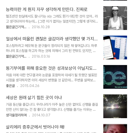
위특별조사위원회)가 실패할 수밖에 없었던 그 시점을 기준으로 한정
확히 하려고 하거나 그렇게 해야 한다고 강요하기도 합니다만 그건 좀
할 때 그렇습니다. 더 거슬러 올라가야 할 이 땅에서 벌어진 역행의 기
아닌 것 같습니다. ..
능력이란 게 뭔지 자꾸 생각하게 만든다. 진짜로
억 상기 포스트에서도 언급했듯이 이 땅의 역사적 흐름에 역행했던 기
헬조센인 현실에서도 잘나가는 x는 그래도 뭔가 대단한 것이 있어.. 라
억으로 보자면 그 길이는 까마득한 세월이 아닐 수 없습니다. 그렇게
고 생각되어야 하는데... (그런 이가 없지는 않겠지만) 그렇게 생각되
보자면 이 나라 민초들이 지닌 유전적 기질은 정말 대단하다고 할 수
지 않는다는 건 정말 문제가 아닐 수 없습니다. 하지만 그렇다고 그렇
짧은글긴기억...
2016.10.28
있습니다. 그 긴 암흑의 터널을 지나면서도 스러지지 않고 꾸역꾸역 여
게 실제 잘나가는 이가 있다 하더라도 무작정 좋게 보일 리는 없을 것
기까지 왔으니까요. 문득 소설 태백산맥 마지막 부분에 나오던 하대치
같습니다. 어떤 기준에서 대단하다고 해야 할지 그것만큼 추상적인 것
의 모습이 떠오릅니다. 저는 이 시점에..
일상에서 떠올린 괜찮은 글감이라 생각했던 몇 가지...
도 없으니까요. 뭐~ 단정 지을 순 없을 겁니다. 하지만 그 대단한 것이
포스팅하려고 메모해 둔 문구들이 정리되지 않은 채 쌓여갑니다. 하루
그 혼자만의 몫이라거나 그 스스로 유아독존인 양 그럴 순 없습니다.
하나의 포스팅을 하고자 하는 것에 의해서 그리 된 연유도 있지만, 어
사람인 이상 말이죠. 이미지 출처: rusargument.ru(일부 편집) 백
찌된 일인지 정작 글을 쓰려고 하면 생각했던 문구를 바탕으로 글이 써
짧은글긴기억...
2016.03.16
만 번 양보해서 정말 능력이라도 있다면 그나마 그러려니 할 수 있을지
지는 경우 보다 그렇지 않은 때가 더 자주 있다보니... 결국... 근데, 한
모릅니다. 그런데, 이건 뭐 드러나는 수준도 수준인 데다가 능력이라곤
편으론 대단한 약속인양.. 매일 이어가는 하루 하나의 포스팅이 스스로
한나도 없는..
동기부여를 위해 중요한 것은 성과보상이 아닐지도...
를 얽매이게 하는 건 아닌가 되돌아 보게 만들기도 합니다. 얽매이는
처음 이에 대한 연구결과와 논문을 포함하여 대세가 될 듯했던 발표된
것에 의해 제대로 쓰지도 못하면서 괜한 마음에 부담감만 갖는 건 아닌
시점을 생각하자면 이미 세상이 변했을 것 같은데... 주변을 살펴보면
가 싶어서 말이죠. 글로 배설을 하고 있는 건지 모르겠다는... Orz 암
그렇지가 않습니다. 물론 전체적으로 세상이 변화하고 있다는 건 주지
좋은글
2015.04.26
튼, 생각이 날 때마다 트렐로(Trello)에 메모해 두고 그렇게 쌓여가는
의 사실입니다. 지금 제가 이에 대해 공감하고 이렇게 포스팅을 하고
문구들 중에는 좋은 글감이 될 소재들이라고 생각했던 건데... 이대로
있는 것 역시 그 일환의 하나라고 할 수 있으니까요. 오늘 대학교 3년
두다가는 ..
세상은 원래 살기 힘든 곳이 아냐
을 다니다 휴학을 하고 취업을 준비하는 조카와 잠시 이야기 나눴고,
가끔 등산을 즐깁니다. 우리나라가 아주 높은 산은 없어도 산행을 즐길
얼마 전에는 대학교 학과 동아리 노래모임 선후배 MT에 잠시 참여하
만한 산이 많다는 건 참 좋다고 생각합니다. 산행을 즐기는 이유는 잡
여 후배들의 생각을 나눌 기회가 있었는데요... 젊은 -사실 제가 젊죠..
념을 떨치고 좋은 생각을 담는 시간이 되기 때문입니다. 잘 산다는 생
생각을정리하며
2014.10.07
그 아이들이 어린 거고.. ㅋㅋ- 공통적인 생각들이 저를 혼란스럽게 만
각... 잘 산다는 게 돈 많이 버는 것이라 생각하진 않습니다. 그럼에도
들었습니다. 세상이 점점 더 험악해지고 있는 건 아닐까라는 생각에
얽매임을 부인하지 못한다는게 함정이죠. 지난 일요일 오후 산행을 하
서... 그들의 공통적인 것..
살리에리 증후군에서 벗어나야 해!
면서 가을을 맞이한 풍경들을 보다가 사진도 찍으며 좋은 생각들을 머