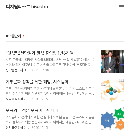
디지털리스트 hisastro
모금단체
7
"맷값" 2천만원과 죗값 징역형 1년6개월
서로 존중하는 따뜻한 세상을 바라며... 지난 해 말 재벌家 2세라는 수
식어와 함께 야구방망이로 사람을 때리고도 "정당하게 '맷값'을 지불?
했다"하여 나라를 시끄럽게 했던 일이 있었습니다. 얼마 전의 일이니
생각을정리하며
2011.02.08
다들 기억하실 겁니다. 그 사건에 대한 1차 판결이 오늘 났습니다. 저
는 이 사건과 관련하여 몇몇 사안들과 함께 "법과 원칙의 천박한 논리
기부문화 정착을 위한 해법, 시스템화
그리고 돈"이라는 제목의 글을 발행했었습니다. 그 글에서 저는 그간
기부문화가 정착되기 위한 선결과제 6 ※ 본 글은 이전 포스트 기분문
보아왔던 선례들을 바탕으로 판결이 어떻게 나올지를 예상했었고, 그
화가 정착되기 위한 선결과제 5에서 이어지는 내용입니다. 이전 글을
결과를 지켜보겠다고 했습니다. 여러 경로를 통해 이미 많은 분들이 아
읽지 않으셨다면, 전체 내용의 이해를 위하여 이전 포스트를 먼저 읽어
생각을정리하며
2010.12.16
시다시피 재판(서울중앙지법 형사8단독 이관용 판사) 결과는 징역 1
보시길 당부드립니다. 제가 이글을 쓰며 우려스러운 건 어느 특정 모금
년 6개월이 선고 되었습니다. 이와 관련한 이전 글에서 제가 예상했던
기관의 문제가 불거짐에 따라 전체가 왜곡되어 호도되는 분위기와 이
바 -그간 비슷한 사례를 하..
모금의 목적은 모금이 아닙니다.
를 호기삼아 경쟁?의식을 지닌 그리 다를 바 없는 모금단체들이 이번
기부문화가 정착되기 위한 선결과제 5 ※ 본 글은 이전 포스트 기분문
이 기회라고 달려드는 것을 경계해야 한다는 점 입니다. 특히 종교의
화가 정착되기 위한 선결과제 4에서 이어지는 내용입니다. 이전 글을
기치를 내걸고 -또는 이를 교묘히 숨기며- 사회복지를 앞세워 선교활
읽지 않으셨다면, 내용의 이해를 위하여 이전 포스트를 먼저 읽어보시
생각을정리하며
2010.12.15
동에 매진하거나 사욕을 채우는 모습은 정말이지 그것이야 말로 안될